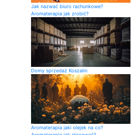
Jak nazwać biuro rachunkowe?
Aromaterapia jak zrobić?
Domy sprzedaż Koszalin
Aromaterapia jaki olejek na co?
Aromaterapia jak stosować?