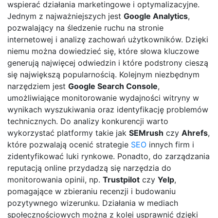
wspierać działania marketingowe i optymalizacyjne.
Jednym z najważniejszych jest
Google Analytics
,
pozwalający na śledzenie ruchu na stronie
internetowej i analizę zachowań użytkowników. Dzięki
niemu można dowiedzieć się, które słowa kluczowe
generują najwięcej odwiedzin i które podstrony cieszą
się największą popularnością. Kolejnym niezbędnym
narzędziem jest
Google Search Console
,
umożliwiające monitorowanie wydajności witryny w
wynikach wyszukiwania oraz identyfikację problemów
technicznych. Do analizy konkurencji warto
wykorzystać platformy takie jak
SEMrush
czy
Ahrefs
,
które pozwalają ocenić strategie
SEO
innych firm i
zidentyfikować luki rynkowe. Ponadto, do zarządzania
reputacją online przydadzą się narzędzia do
monitorowania opinii, np.
Trustpilot
czy
Yelp
,
pomagające w zbieraniu recenzji i budowaniu
pozytywnego wizerunku. Działania w mediach
społecznościowych można z kolei usprawnić dzięki