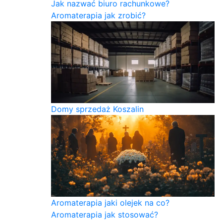
Jak nazwać biuro rachunkowe?
Aromaterapia jak zrobić?
Domy sprzedaż Koszalin
Aromaterapia jaki olejek na co?
Aromaterapia jak stosować?