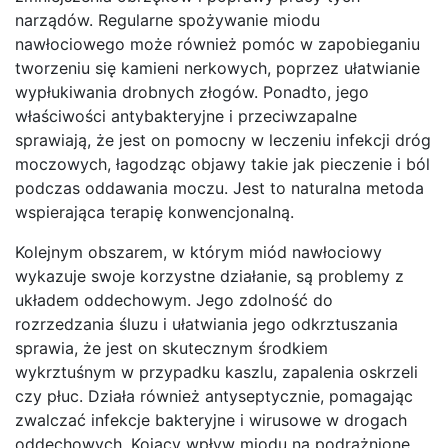
narządów. Regularne spożywanie miodu
nawłociowego może również pomóc w zapobieganiu
tworzeniu się kamieni nerkowych, poprzez ułatwianie
wypłukiwania drobnych złogów. Ponadto, jego
właściwości antybakteryjne i przeciwzapalne
sprawiają, że jest on pomocny w leczeniu infekcji dróg
moczowych, łagodząc objawy takie jak pieczenie i ból
podczas oddawania moczu. Jest to naturalna metoda
wspierająca terapię konwencjonalną.
Kolejnym obszarem, w którym miód nawłociowy
wykazuje swoje korzystne działanie, są problemy z
układem oddechowym. Jego zdolność do
rozrzedzania śluzu i ułatwiania jego odkrztuszania
sprawia, że jest on skutecznym środkiem
wykrztuśnym w przypadku kaszlu, zapalenia oskrzeli
czy płuc. Działa również antyseptycznie, pomagając
zwalczać infekcje bakteryjne i wirusowe w drogach
oddechowych. Kojący wpływ miodu na podrażnione