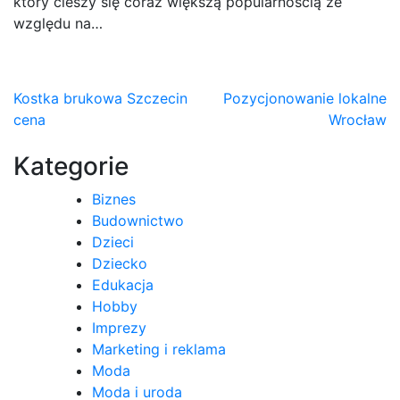
który cieszy się coraz większą popularnością ze
względu na…
Nawigacja
Kostka brukowa Szczecin
Pozycjonowanie lokalne
cena
Wrocław
wpisu
Kategorie
Biznes
Budownictwo
Dzieci
Dziecko
Edukacja
Hobby
Imprezy
Marketing i reklama
Moda
Moda i uroda