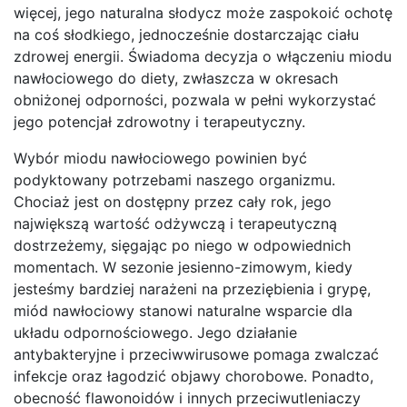
więcej, jego naturalna słodycz może zaspokoić ochotę
na coś słodkiego, jednocześnie dostarczając ciału
zdrowej energii. Świadoma decyzja o włączeniu miodu
nawłociowego do diety, zwłaszcza w okresach
obniżonej odporności, pozwala w pełni wykorzystać
jego potencjał zdrowotny i terapeutyczny.
Wybór miodu nawłociowego powinien być
podyktowany potrzebami naszego organizmu.
Chociaż jest on dostępny przez cały rok, jego
największą wartość odżywczą i terapeutyczną
dostrzeżemy, sięgając po niego w odpowiednich
momentach. W sezonie jesienno-zimowym, kiedy
jesteśmy bardziej narażeni na przeziębienia i grypę,
miód nawłociowy stanowi naturalne wsparcie dla
układu odpornościowego. Jego działanie
antybakteryjne i przeciwwirusowe pomaga zwalczać
infekcje oraz łagodzić objawy chorobowe. Ponadto,
obecność flawonoidów i innych przeciwutleniaczy