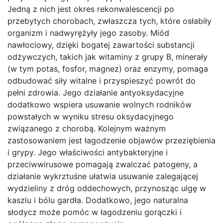
Jedną z nich jest okres rekonwalescencji po
przebytych chorobach, zwłaszcza tych, które osłabiły
organizm i nadwyrężyły jego zasoby. Miód
nawłociowy, dzięki bogatej zawartości substancji
odżywczych, takich jak witaminy z grupy B, minerały
(w tym potas, fosfor, magnez) oraz enzymy, pomaga
odbudować siły witalne i przyspieszyć powrót do
pełni zdrowia. Jego działanie antyoksydacyjne
dodatkowo wspiera usuwanie wolnych rodników
powstałych w wyniku stresu oksydacyjnego
związanego z chorobą. Kolejnym ważnym
zastosowaniem jest łagodzenie objawów przeziębienia
i grypy. Jego właściwości antybakteryjne i
przeciwwirusowe pomagają zwalczać patogeny, a
działanie wykrztuśne ułatwia usuwanie zalegającej
wydzieliny z dróg oddechowych, przynosząc ulgę w
kaszlu i bólu gardła. Dodatkowo, jego naturalna
słodycz może pomóc w łagodzeniu gorączki i