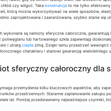
chłód czy wilgoć. Taka
konstrukcja
to nie tylko efektowny
rzeń, którą można wykorzystywać na wiele sposobów, elast
ednio zaprojektowana i zaaranżowana, szybko stanie się u
ych wykonane są namioty sferyczne całoroczne, gwarantują 
z poliwęglanu lub hartowanego szkła zapewniają doskonałą
em i utratą
ciepła
zimą. Dzięki temu przestrzeń wewnątrz 
ałorocznego charakteru i stanowi gwarancję wieloletniego
t sferyczny całoroczny dla s
ymaga przemyślenia kilku kluczowych aspektów, aby zap
runków przestrzennych. Staranne zaplanowanie zakupu po
wiele lat. Poniżej przedstawiamy najważniejsze czynniki, k