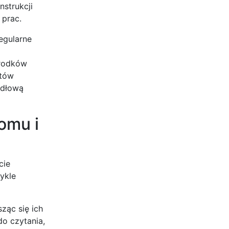
strukcji
 prac.
egularne
środków
ntów
idłową
omu i
cie
wykle
ząc się ich
do czytania,