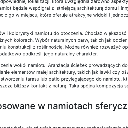
odpowiedniej lokalizacji, która uwzględnia zarówno aspekt
namiot będzie współgrał z istniejącą architekturą domu i in
ić go w miejscu, które oferuje atrakcyjne widoki i jednoc
w i kolorystyki namiotu do otoczenia. Chociaż większość
ych kolorach. Wybór naturalnych barw, takich jak odcienie
iu konstrukcji z roślinnością. Można również rozważyć op
datkowo podkreśli jego naturalny charakter.
enia wokół namiotu. Aranżacja ścieżek prowadzących do 
nie elementów małej architektury, takich jak ławki czy ośw
tworzeniu tarasu lub patio przylegającego do namiotu, kt
eszcze bliższy kontakt z naturą. Taka spójna kompozycja s
osowane w namiotach sferyc
konstrukcje, ale również zaawansowane technologicznie obi