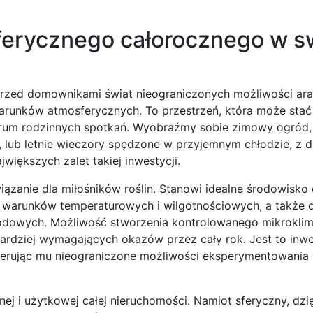
sferycznego całorocznego w 
przed domownikami świat nieograniczonych możliwości ara
warunków atmosferycznych. To przestrzeń, która może stać
ntrum rodzinnych spotkań. Wyobraźmy sobie zimowy ogród
, lub letnie wieczory spędzone w przyjemnym chłodzie, z d
większych zalet takiej inwestycji.
ązanie dla miłośników roślin. Stanowi idealne środowisko
 warunków temperaturowych i wilgotnościowych, a także 
rodowych. Możliwość stworzenia kontrolowanego mikrokli
ardziej wymagających okazów przez cały rok. Jest to inwe
ferując mu nieograniczone możliwości eksperymentowania 
znej i użytkowej całej nieruchomości. Namiot sferyczny, dzi