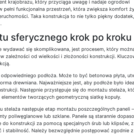
ment krajobrazu, który przyciąga uwagę i nadaje ogrodowi
pełni funkcjonalna przestrzeń, która zwiększa komfort ży
uchomości. Taka konstrukcja to nie tylko piękny dodatek,
.
tu sferycznego krok po kroku
że wydawać się skomplikowana, jest procesem, który możn
 zależności od wielkości i złożoności konstrukcji. Kluczo
kcją.
 odpowiedniego podłoża. Może to być betonowa płyta, u
orma drewniana. Najważniejsze jest, aby podłoże było idea
strukcji. Następnie przystępuje się do montażu stelaża, kt
ą elementów tworzących geometryczną siatkę kopuły.
iu stelaża następuje etap montażu poszczególnych paneli 
nty poliwęglanowe lub szklane. Panele są starannie dopas
do konstrukcji za pomocą specjalnych śrub lub klipsów, 
ć i stabilność. Należy bezwzględnie postępować zgodnie z 