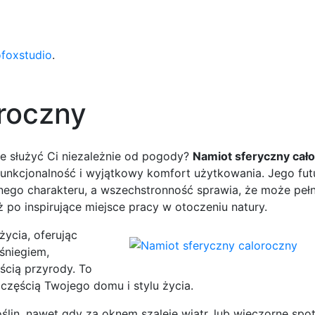
ofoxstudio
.
roczny
zie służyć Ci niezależnie od pogody?
Namiot sferyczny cał
 funkcjonalność i wyjątkowy komfort użytkowania. Jego fut
go charakteru, a wszechstronność sprawia, że może pełni
aż po inspirujące miejsce pracy w otoczeniu natury.
ycia, oferując
śniegiem,
ścią przyrody. To
ą częścią Twojego domu i stylu życia.
in, nawet gdy za oknem szaleje wiatr, lub wieczorne spot