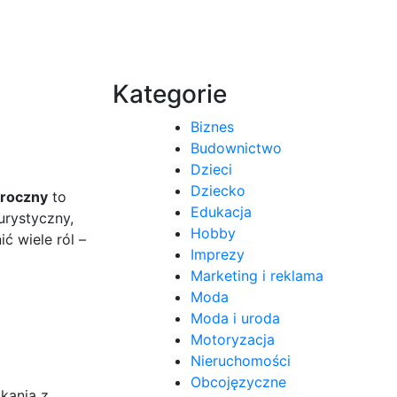
Kategorie
Biznes
Budownictwo
Dzieci
Dziecko
oroczny
to
Edukacja
urystyczny,
Hobby
ć wiele ról –
Imprezy
Marketing i reklama
Moda
Moda i uroda
Motoryzacja
Nieruchomości
Obcojęzyczne
kania z