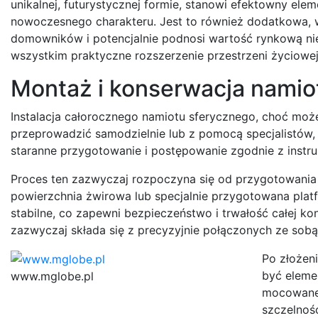
unikalnej, futurystycznej formie, stanowi efektowny ele
nowoczesnego charakteru. Jest to również dodatkowa, w 
domowników i potencjalnie podnosi wartość rynkową nier
wszystkim praktyczne rozszerzenie przestrzeni życiowej
Montaż i konserwacja namio
Instalacja całorocznego namiotu sferycznego, choć mo
przeprowadzić samodzielnie lub z pomocą specjalistów, w
staranne przygotowanie i postępowanie zgodnie z instru
Proces ten zazwyczaj rozpoczyna się od przygotowania
powierzchnia żwirowa lub specjalnie przygotowana platf
stabilne, co zapewni bezpieczeństwo i trwałość całej kon
zazwyczaj składa się z precyzyjnie połączonych ze sob
Po złożen
być eleme
www.mglobe.pl
mocowane 
szczelnoś