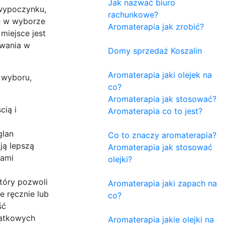
Jak nazwać biuro
 wypoczynku,
rachunkowe?
e w wyborze
Aromaterapia jak zrobić?
miejsce jest
owania w
Domy sprzedaż Koszalin
Aromaterapia jaki olejek na
 wyboru,
co?
Aromaterapia jak stosować?
cią i
Aromaterapia co to jest?
glan
Co to znaczy aromaterapia?
ają lepszą
Aromaterapia jak stosować
kami
olejki?
tóry pozwoli
Aromaterapia jaki zapach na
 ręcznie lub
co?
ść
datkowych
Aromaterapia jakie olejki na