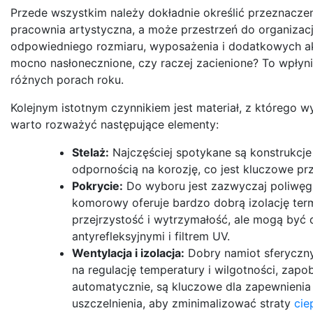
Przede wszystkim należy dokładnie określić przeznacze
pracownia artystyczna, a może przestrzeń do organiza
odpowiedniego rozmiaru, wyposażenia i dodatkowych akc
mocno nasłonecznione, czy raczej zacienione? To wpłyn
różnych porach roku.
Kolejnym istotnym czynnikiem jest materiał, z którego
warto rozważyć następujące elementy:
Stelaż:
Najczęściej spotykane są konstrukcje 
odpornością na korozję, co jest kluczowe p
Pokrycie:
Do wyboru jest zazwyczaj poliwęgl
komorowy oferuje bardzo dobrą izolację termic
przejrzystość i wytrzymałość, ale mogą być
antyrefleksyjnymi i filtrem UV.
Wentylacja i izolacja:
Dobry namiot sferyczny
na regulację temperatury i wilgotności, zap
automatycznie, są kluczowe dla zapewnienia 
uszczelnienia, aby zminimalizować straty
cie