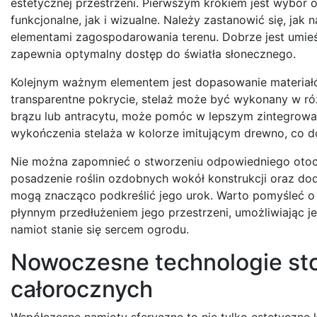
estetycznej przestrzeni. Pierwszym krokiem jest wybór 
funkcjonalne, jak i wizualne. Należy zastanowić się, jak 
elementami zagospodarowania terenu. Dobrze jest umieśc
zapewnia optymalny dostęp do światła słonecznego.
Kolejnym ważnym elementem jest dopasowanie materiałó
transparentne pokrycie, stelaż może być wykonany w różn
brązu lub antracytu, może pomóc w lepszym zintegrowan
wykończenia stelaża w kolorze imitującym drewno, co do
Nie można zapomnieć o stworzeniu odpowiedniego otocz
posadzenie roślin ozdobnych wokół konstrukcji oraz doda
mogą znacząco podkreślić jego urok. Warto pomyśleć o s
płynnym przedłużeniem jego przestrzeni, umożliwiając j
namiot stanie się sercem ogrodu.
Nowoczesne technologie st
całorocznych
Współczesne namioty sferyczne to nie tylko estetyczne 