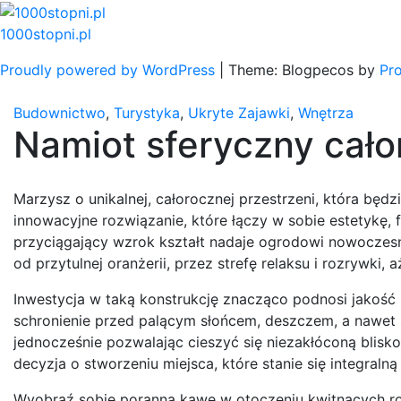
Skip
to
1000stopni.pl
content
Proudly powered by WordPress
|
Theme: Blogpecos by
Pr
Budownictwo
,
Turystyka
,
Ukryte Zajawki
,
Wnętrza
Namiot sferyczny cało
Marzysz o unikalnej, całorocznej przestrzeni, która będ
innowacyjne rozwiązanie, które łączy w sobie estetykę,
przyciągający wzrok kształt nadaje ogrodowi nowoczesne
od przytulnej oranżerii, przez strefę relaksu i rozrywki, 
Inwestycja w taką konstrukcję znacząco podnosi jakość ż
schronienie przed palącym słońcem, deszczem, a nawet 
jednocześnie pozwalając cieszyć się niezakłóconą blisko
decyzja o stworzeniu miejsca, które stanie się integraln
Wyobraź sobie poranną kawę w otoczeniu kwitnących rośl