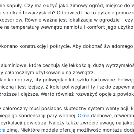
nie kopuły. Czy ma służyć jako zimowy ogród, miejsce do
cji spotkań towarzyskich? Odpowiedź na to pytanie pomoż
esoriów. Równie ważna jest lokalizacja w ogrodzie – czy 
ie na temperaturę wewnątrz namiotu i komfort jego użytk
 wykonano konstrukcję i pokrycie. Aby dokonać świadomego
aluminiowe, które cechują się lekkością, dużą wytrzymałoś
rzy całorocznym użytkowaniu na zewnątrz.
an komorowy, lity poliwęglan lub szkło hartowane. Poliwę
zną i jest lżejszy. Z kolei poliwęglan lity i szkło zapewni
 droższe i cięższe. Warto również rozważyć opcje z powło
 całoroczny musi posiadać skuteczny system wentylacji, k
obiegając kondensacji pary wodnej.
Okna
dachowe, otwierane
cyrkulacji powietrza. Należy także zwrócić uwagę na jako
pła
zimą. Niektóre modele oferują możliwość montażu do