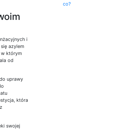
co?
swoim
nżacyjnych i
 się azylem
, w którym
ala od
 do uprawy
do
matu
stycja, która
z
ęki swojej