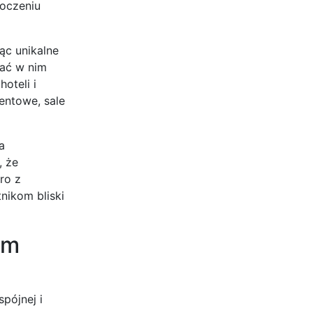
toczeniu
ąc unikalne
wać w nim
oteli i
entowe, sale
a
, że
ro z
tnikom bliski
em
pójnej i