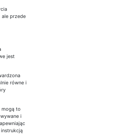
cia
 ale przede
a
we jest
twardzona
lnie równe i
óry
– mogą to
owywane i
zapewniając
instrukcją