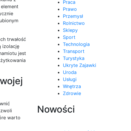
Praca
 element
Prawo
ycznie
Przemysł
lubionym
Rolnictwo
Sklepy
Sport
ich trwałość
Technologia
 izolację
Transport
namiotu jest
Turystyka
 użytkowania
Ukryte Zajawki
Uroda
wojej
Usługi
Wnętrza
Zdrowie
ewnić
Nowości
zwoli
tóre warto