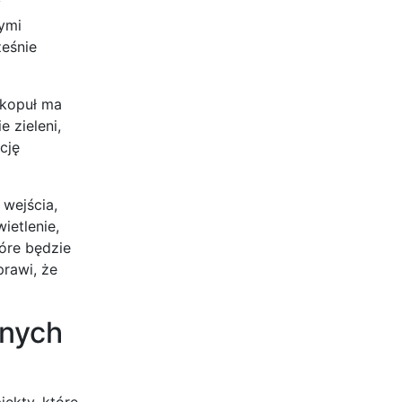
y
nymi
ześnie
 kopuł ma
 zieleni,
cję
wejścia,
ietlenie,
óre będzie
prawi, że
znych
ekty, które