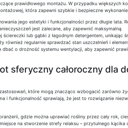
yczące prawidłowego montażu. W przypadku większych kon
montażowej, która zapewni szybkie i bezpieczne wykonanie
wania jego estetyki i funkcjonalności przez długie lata. R
 zanieczyszczeń jest zalecane, aby zapewnić maksymalną
j ściereczki lub gąbki z łagodnym detergentem, unikając 
ży również regularnie sprawdzać stan uszczelnień i eleme
że dbać o drożność systemu wentylacji, aby zapewnić praw
t sferyczny całoroczny dla d
m zastosowań, które mogą znacząco wzbogacić zarówno ży
ma i funkcjonalność sprawiają, że jest to rozwiązanie niez
anżerii, gdzie można uprawiać rośliny przez cały rok, cies
miejsce na stworzenie strefy relaksu – przytulnego kącika 