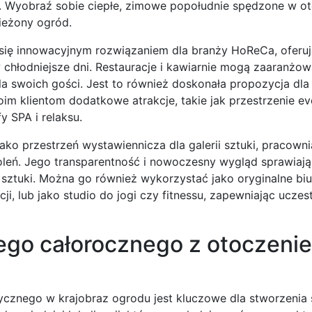
i. Wyobraź sobie ciepłe, zimowe popołudnie spędzone w o
ieżony ogród.
się innowacyjnym rozwiązaniem dla branży HoReCa, oferuj
 chłodniejsze dni. Restauracje i kawiarnie mogą zaaranżo
 swoich gości. Jest to również doskonała propozycja dla h
 klientom dodatkowe atrakcje, takie jak przestrzenie ev
y SPA i relaksu.
ko przestrzeń wystawiennicza dla galerii sztuki, pracowni
koleń. Jego transparentność i nowoczesny wygląd sprawiają
 sztuki. Można go również wykorzystać jako oryginalne biu
ji, lub jako studio do jogi czy fitnessu, zapewniając uczes
nego całorocznego z otoczeni
znego w krajobraz ogrodu jest kluczowe dla stworzenia s