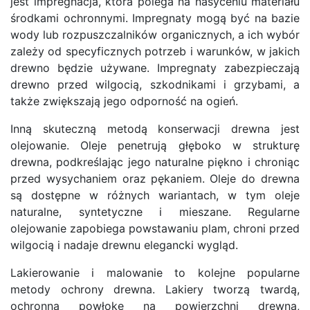
jest impregnacja, która polega na nasyceniu materiału
środkami ochronnymi. Impregnaty mogą być na bazie
wody lub rozpuszczalników organicznych, a ich wybór
zależy od specyficznych potrzeb i warunków, w jakich
drewno będzie używane. Impregnaty zabezpieczają
drewno przed wilgocią, szkodnikami i grzybami, a
także zwiększają jego odporność na ogień.
Inną skuteczną metodą konserwacji drewna jest
olejowanie. Oleje penetrują głęboko w strukturę
drewna, podkreślając jego naturalne piękno i chroniąc
przed wysychaniem oraz pękaniem. Oleje do drewna
są dostępne w różnych wariantach, w tym oleje
naturalne, syntetyczne i mieszane. Regularne
olejowanie zapobiega powstawaniu plam, chroni przed
wilgocią i nadaje drewnu elegancki wygląd.
Lakierowanie i malowanie to kolejne popularne
metody ochrony drewna. Lakiery tworzą twardą,
ochronną powłokę na powierzchni drewna,