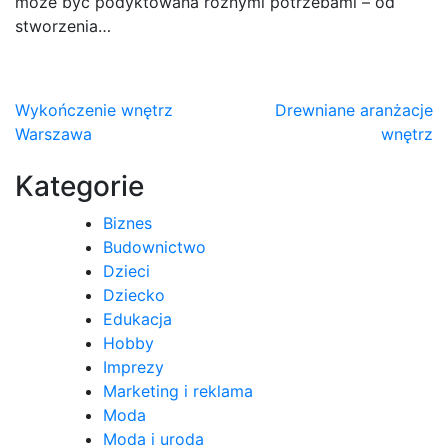
może być podyktowana różnymi potrzebami – od
stworzenia…
Nawigacja
Wykończenie wnętrz
Drewniane aranżacje
Warszawa
wnętrz
wpisu
Kategorie
Biznes
Budownictwo
Dzieci
Dziecko
Edukacja
Hobby
Imprezy
Marketing i reklama
Moda
Moda i uroda