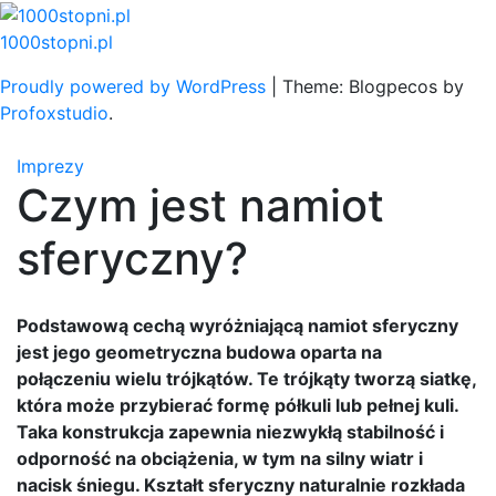
Skip
to
1000stopni.pl
content
Proudly powered by WordPress
|
Theme: Blogpecos by
Profoxstudio
.
Imprezy
Czym jest namiot
sferyczny?
Podstawową cechą wyróżniającą namiot sferyczny
jest jego geometryczna budowa oparta na
połączeniu wielu trójkątów. Te trójkąty tworzą siatkę,
która może przybierać formę półkuli lub pełnej kuli.
Taka konstrukcja zapewnia niezwykłą stabilność i
odporność na obciążenia, w tym na silny wiatr i
nacisk śniegu. Kształt sferyczny naturalnie rozkłada