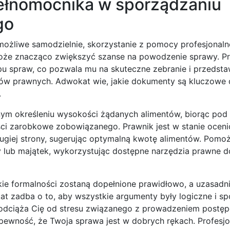
ełnomocnika w sporządzaniu
go
możliwe samodzielnie, skorzystanie z pomocy profesjonal
może znacząco zwiększyć szanse na powodzenie sprawy. P
u spraw, co pozwala mu na skuteczne zebranie i przedsta
w prawnych. Adwokat wie, jakie dokumenty są kluczowe dl
.
ym określeniu wysokości żądanych alimentów, biorąc po
i zarobkowe zobowiązanego. Prawnik jest w stanie ocenić
rugiej strony, sugerując optymalną kwotę alimentów. Pomo
lub majątek, wykorzystując dostępne narzędzia prawne do
kie formalności zostaną dopełnione prawidłowo, a uzasadn
t zadba o to, aby wszystkie argumenty były logiczne i spó
odciąża Cię od stresu związanego z prowadzeniem postęp
pewność, że Twoja sprawa jest w dobrych rękach. Profesjo