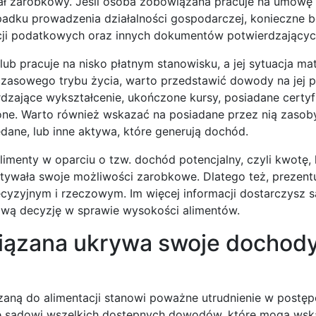
jał zarobkowy. Jeśli osoba zobowiązana pracuje na umowę 
adku prowadzenia działalności gospodarczej, konieczne b
cji podatkowych oraz innych dokumentów potwierdzający
ub pracuje na nisko płatnym stanowisku, a jej sytuacja mat
hczasowego trybu życia, warto przedstawić dowody na jej p
ające wykształcenie, ukończone kursy, posiadane certyfi
one. Warto również wskazać na posiadane przez nią zasoby,
dane, lub inne aktywa, które generują dochód.
limenty w oparciu o tzw. dochód potencjalny, czyli kwotę,
tywała swoje możliwości zarobkowe. Dlatego też, prezen
ecyzyjnym i rzeczowym. Im więcej informacji dostarczysz 
dliwą decyzję w sprawie wysokości alimentów.
iązana ukrywa swoje dochody
aną do alimentacji stanowi poważne utrudnienie w postę
nie sądowi wszelkich dostępnych dowodów, które mogą ws