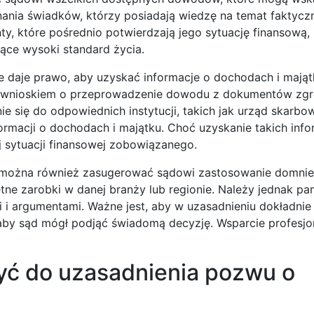
nania świadków, którzy posiadają wiedzę na temat faktycz
, które pośrednio potwierdzają jego sytuację finansową, 
jące wysoki standard życia.
e daje prawo, aby uzyskać informacje o dochodach i mająt
z wnioskiem o przeprowadzenie dowodu z dokumentów z
 się do odpowiednich instytucji, takich jak urząd skarbo
ormacji o dochodach i majątku. Choć uzyskanie takich inf
ej sytuacji finansowej zobowiązanego.
, można również zasugerować sądowi zastosowanie domni
tne zarobki w danej branży lub regionie. Należy jednak pa
i argumentami. Ważne jest, aby w uzasadnieniu dokładnie
, aby sąd mógł podjąć świadomą decyzję. Wsparcie profesj
yć do uzasadnienia pozwu o