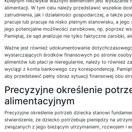
Kolejnym niezwykle ważnym elementem jest wykazanie 
alimentacji. W tym celu należy przedstawić wszelkie do
zatrudnienia, jak i działalności gospodarczej, a także 
pracuje lub pracuje na nisko płatnym stanowisku, a jego
jego potencjalne możliwości zarobkowe, np. poprzez w
Pamiętaj, że sąd analizuje nie tylko faktyczne zarobki, 
Ważne jest również udokumentowanie dotychczasowego
wystarczających środków finansowych po stronie osoby 
alimentów lub płaci je nieregularnie, należy to również
wyciągi z konta bankowego czy korespondencję. Pamiętaj
aby przedstawić pełny obraz sytuacji finansowej obu str
Precyzyjne określenie potrz
alimentacyjnym
Precyzyjne określenie potrzeb dziecka stanowi fundame
stwierdzenie, że dziecko potrzebuje pieniędzy na utrzy
związanych z jego bieżącym utrzymaniem, rozwojem i ed