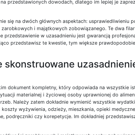
 na przedstawionych dowodach, dlatego im lepiej je zaprez
nie się na dwóch głównych aspektach: usprawiedliwieniu p
i zarobkowych i majątkowych zobowiązanego. Te dwa filar
e przedstawienie w uzasadnieniu jest gwarancją profesjona
jąco przedstawisz te kwestie, tym większe prawdopodobi
e skonstruowane uzasadnieni
kim dokument kompletny, który odpowiada na wszystkie is
tuacji materialnej i życiowej osoby uprawnionej do alimen
rzeb. Należy zatem dokładnie wymienić wszystkie wydatk
 koszty wyżywienia, odzieży, mieszkania, opieki medycznej
, podręczniki czy korepetycje. Im dokładniej przedstawisz