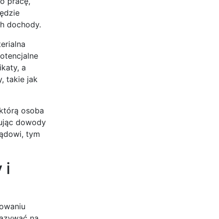
o pracę,
ędzie
ch dochody.
erialna
otencjalne
katy, a
 takie jak
 którą osoba
tując dowody
sądowi, tym
 i
powaniu
kazywać na