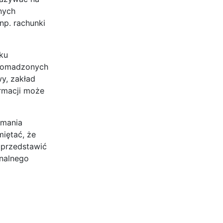
nych
np. rachunki
ku
gromadzonych
wy, zakład
ormacji może
emania
miętać, że
 przedstawić
onalnego