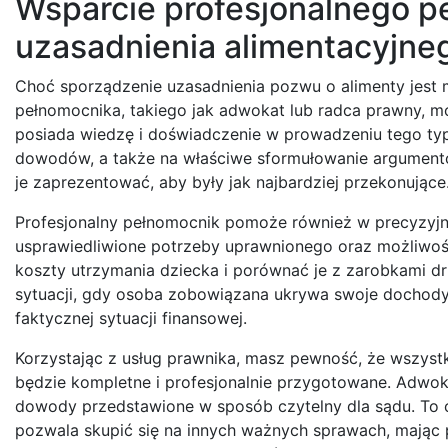
Wsparcie profesjonalnego p
uzasadnienia alimentacyjne
Choć sporządzenie uzasadnienia pozwu o alimenty jest 
pełnomocnika, takiego jak adwokat lub radca prawny, 
posiada wiedzę i doświadczenie w prowadzeniu tego typ
dowodów, a także na właściwe sformułowanie argumentó
je zaprezentować, aby były jak najbardziej przekonujące
Profesjonalny pełnomocnik pomoże również w precyzyjn
usprawiedliwione potrzeby uprawnionego oraz możliwośc
koszty utrzymania dziecka i porównać je z zarobkami d
sytuacji, gdy osoba zobowiązana ukrywa swoje dochody 
faktycznej sytuacji finansowej.
Korzystając z usług prawnika, masz pewność, że wszyst
będzie kompletne i profesjonalnie przygotowane. Adwoka
dowody przedstawione w sposób czytelny dla sądu. To 
pozwala skupić się na innych ważnych sprawach, mając 