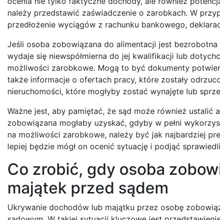
ocenia nie tylko faktyczne dochody, ale również potenc
należy przedstawić zaświadczenie o zarobkach. W przyp
przedłożenie wyciągów z rachunku bankowego, deklara
Jeśli osoba zobowiązana do alimentacji jest bezrobotna l
wydaje się niewspółmierna do jej kwalifikacji lub dotyc
możliwości zarobkowe. Mogą to być dokumenty potwierdz
także informacje o ofertach pracy, które zostały odrzuc
nieruchomości, które mogłyby zostać wynajęte lub sprze
Ważne jest, aby pamiętać, że sąd może również ustalić a
zobowiązana mogłaby uzyskać, gdyby w pełni wykorzys
na możliwości zarobkowe, należy być jak najbardziej pr
lepiej będzie mógł on ocenić sytuację i podjąć sprawie
Co zrobić, gdy osoba zobow
majątek przed sądem
Ukrywanie dochodów lub majątku przez osobę zobowiąz
sądowym. W takiej sytuacji kluczowe jest przedstawie