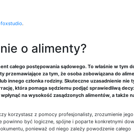
ofoxstudio
.
nie o alimenty?
ment całego postępowania sądowego. To właśnie w tym 
 przemawiające za tym, że osoba zobowiązana do alime
ub innego członka rodziny. Skuteczne uzasadnienie nie t
rrację, która pomaga sędziemu podjąć sprawiedliwą decyz
wpłynąć na wysokość zasądzonych alimentów, a także n
zy korzystasz z pomocy profesjonalisty, zrozumienie jego 
ie powinno być logiczne, spójne i poparte konkretnymi do
dokumentu, ponieważ od niego zależy powodzenie całego