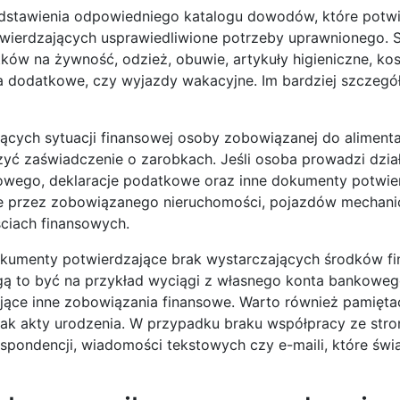
dstawienia odpowiedniego katalogu dowodów, które potw
wierdzających usprawiedliwione potrzeby uprawnionego. 
ków na żywność, odzież, obuwie, artykuły higieniczne, kos
ęcia dodatkowe, czy wyjazdy wakacyjne. Im bardziej szczegó
cych sytuacji finansowej osoby zobowiązanej do alimenta
zyć zaświadczenie o zarobkach. Jeśli osoba prowadzi dzia
wego, deklaracje podatkowe oraz inne dokumenty potwie
e przez zobowiązanego nieruchomości, pojazdów mechani
ciach finansowych.
kumenty potwierdzające brak wystarczających środków f
gą to być na przykład wyciągi z własnego konta bankoweg
ące inne zobowiązania finansowe. Warto również pamięta
jak akty urodzenia. W przypadku braku współpracy ze stro
ondencji, wiadomości tekstowych czy e-maili, które świ