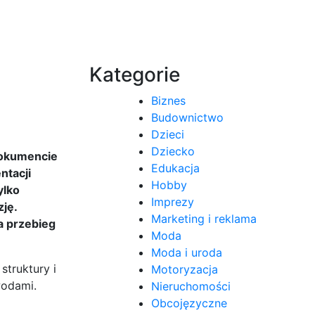
Kategorie
Biznes
Budownictwo
Dzieci
Dziecko
dokumencie
Edukacja
ntacji
Hobby
ylko
Imprezy
ję.
Marketing i reklama
a przebieg
Moda
Moda i uroda
struktury i
Motoryzacja
wodami.
Nieruchomości
Obcojęzyczne