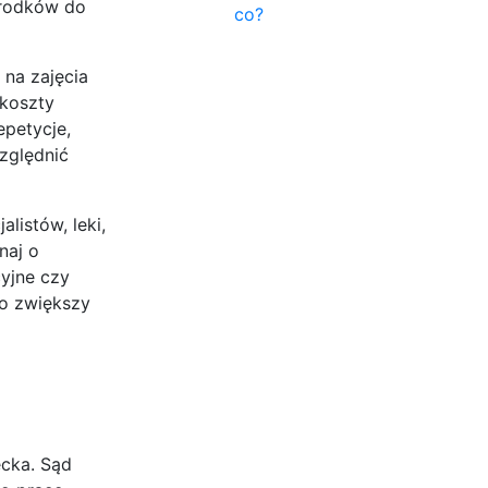
 środków do
co?
na zajęcia
 koszty
epetycje,
zględnić
listów, leki,
naj o
yjne czy
co zwiększy
ecka. Sąd