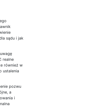
nego
rawnik
wienie
a sądu i jak
d uwagę
 realne
że również w
 ustalenia
ienie pozwu
jne, a
owania i
nalna