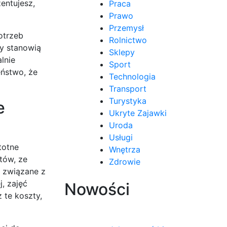
entujesz,
Praca
Prawo
Przemysł
otrzeb
Rolnictwo
y stanowią
Sklepy
lnie
Sport
eństwo, że
Technologia
Transport
Turystyka
e
Ukryte Zajawki
Uroda
Usługi
totne
Wnętrza
tów, ze
Zdrowie
i związane z
, zajęć
Nowości
 te koszty,