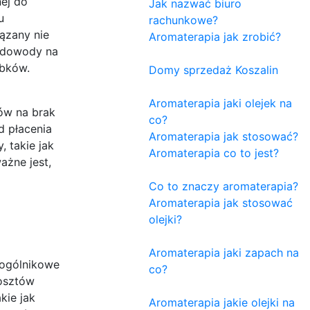
ej do
Jak nazwać biuro
u
rachunkowe?
iązany nie
Aromaterapia jak zrobić?
ć dowody na
obków.
Domy sprzedaż Koszalin
Aromaterapia jaki olejek na
ów na brak
co?
d płacenia
Aromaterapia jak stosować?
, takie jak
Aromaterapia co to jest?
ażne jest,
Co to znaczy aromaterapia?
Aromaterapia jak stosować
olejki?
Aromaterapia jaki zapach na
 ogólnikowe
co?
kosztów
kie jak
Aromaterapia jakie olejki na