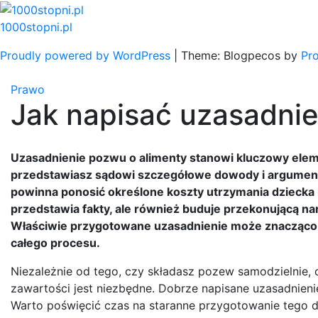
Skip
to
1000stopni.pl
content
Proudly powered by WordPress
|
Theme: Blogpecos by
Pr
Prawo
Jak napisać uzasadnie
Uzasadnienie pozwu o alimenty stanowi kluczowy ele
przedstawiasz sądowi szczegółowe dowody i argumenty
powinna ponosić określone koszty utrzymania dziecka l
przedstawia fakty, ale również buduje przekonującą na
Właściwie przygotowane uzasadnienie może znacząco 
całego procesu.
Niezależnie od tego, czy składasz pozew samodzielnie, c
zawartości jest niezbędne. Dobrze napisane uzasadnien
Warto poświęcić czas na staranne przygotowanie tego 