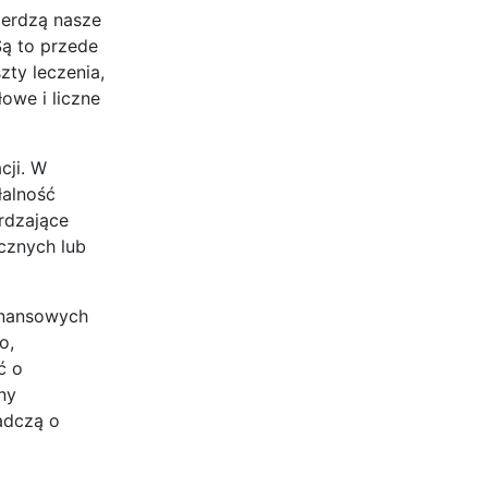
ierdzą nasze
Są to przede
zty leczenia,
łowe i liczne
cji. W
łalność
rdzające
cznych lub
inansowych
o,
ć o
ny
adczą o