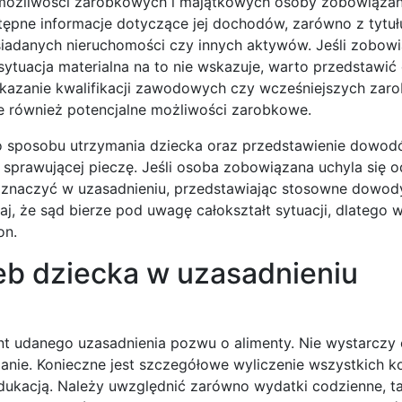
możliwości zarobkowych i majątkowych osoby zobowiązan
stępne informacje dotyczące jej dochodów, zarówno z tytuł
posiadanych nieruchomości czy innych aktywów. Jeśli zobow
 sytuacja materialna na to nie wskazuje, warto przedstawi
skazanie kwalifikacji zawodowych czy wcześniejszych zar
ale również potencjalne możliwości zarobkowe.
 sposobu utrzymania dziecka oraz przedstawienie dowod
sprawującej pieczę. Jeśli osoba zobowiązana uchyla się o
 zaznaczyć w uzasadnieniu, przedstawiając stosowne dowody
, że sąd bierze pod uwagę całokształt sytuacji, dlatego w
on.
eb dziecka w uzasadnieniu
nt udanego uzasadnienia pozwu o alimenty. Nie wystarczy
manie. Konieczne jest szczegółowe wyliczenie wszystkich 
ukacją. Należy uwzględnić zarówno wydatki codzienne, ta