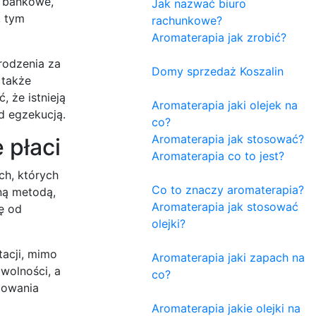
i bankowe,
Jak nazwać biuro
, tym
rachunkowe?
Aromaterapia jak zrobić?
rodzenia za
Domy sprzedaż Koszalin
 także
 że istnieją
Aromaterapia jaki olejek na
d egzekucją.
co?
Aromaterapia jak stosować?
 płaci
Aromaterapia co to jest?
ch, których
Co to znaczy aromaterapia?
ną metodą,
Aromaterapia jak stosować
ę od
olejki?
tacji, mimo
Aromaterapia jaki zapach na
wolności, a
co?
lowania
Aromaterapia jakie olejki na