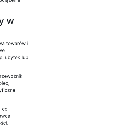
y w
wa towarów i
we
ę, ubytek lub
Przewoźnik
biec,
yficzne
, co
dawca
ści.