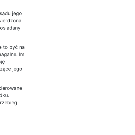
sądu jego
wierdzona
posiadany
 to być na
magalne. Im
ję.
czące jego
skierowane
dku.
przebieg