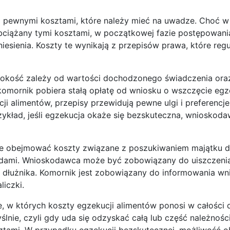
z pewnymi kosztami, które należy mieć na uwadze. Choć w
 obciążany tymi kosztami, w początkowej fazie postępowan
sienia. Koszty te wynikają z przepisów prawa, które regu
sokość zależy od wartości dochodzonego świadczenia ora
omornik pobiera stałą opłatę od wniosku o wszczęcie egze
i alimentów, przepisy przewidują pewne ulgi i preferencje
zykład, jeśli egzekucja okaże się bezskuteczna, wniosko
e obejmować koszty związane z poszukiwaniem majątku dł
dami. Wnioskodawca może być zobowiązany do uiszczenia 
ątku dłużnika. Komornik jest zobowiązany do informowania 
iczki.
, w których koszty egzekucji alimentów ponosi w całości d
ślnie, czyli gdy uda się odzyskać całą lub część należnoś
ztami. W przypadku egzekucji bezskutecznej, możliwość o