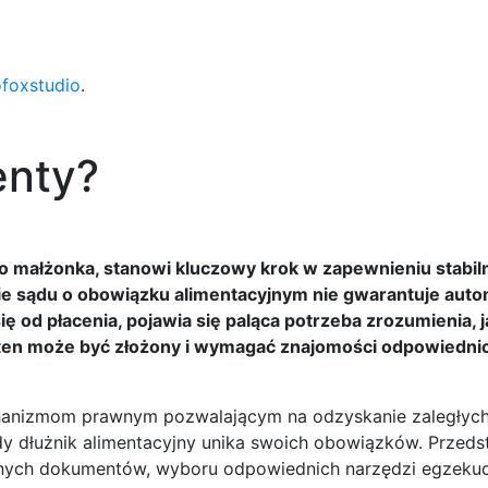
ofoxstudio
.
enty?
ego małżonka, stanowi kluczowy krok w zapewnieniu stabil
ie sądu o obowiązku alimentacyjnym nie gwarantuje aut
 od płacenia, pojawia się paląca potrzeba zrozumienia, j
ten może być złożony i wymagać znajomości odpowiedni
chanizmom prawnym pozwalającym na odzyskanie zaległych
y dłużnik alimentacyjny unika swoich obowiązków. Przed
nych dokumentów, wyboru odpowiednich narzędzi egzekuc