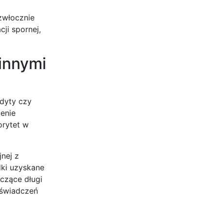
zwłocznie
ji spornej,
innymi
edyty czy
jenie
orytet w
nej z
dki uzyskane
aczące długi
 świadczeń