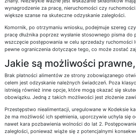
znany. Niezwykle ważne jest wskazanie składników mająt
wynagrodzenie za pracę, nieruchomości czy ruchomości.
większe szanse na skuteczne odzyskanie zaległości.
Komornik, po otrzymaniu wniosku, podejmuje szereg cz
pracę dłużnika poprzez wysłanie stosownego pisma do 
wszczęcie postępowania w celu sprzedaży ruchomości lu
pewne ograniczenia dotyczące tego, co może zostać zaj
Jakie są możliwości prawne, 
Brak płatności alimentów ze strony zobowiązanego otwi
celem jest odzyskanie należnych świadczeń. Poza klasyc
istnieją również inne opcje, które mogą okazać się sku
obowiązku. Jedną z takich możliwości jest złożenie zawi
Przestępstwo niealimentacji, uregulowane w Kodeksie ka
że ma możliwość ich spełnienia, uporczywie uchyla się o
nawet kara pozbawienia wolności do lat 2. Postępowanie
zaległości, ponieważ wiąże się z potencjalnymi konsekw