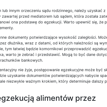
lub innym orzeczeniu sądu rodzinnego, należy uzyskać z 
 zawartej przed mediatorem lub sądem, która została zat
tanowi ona podstawę do egzekucji. Warto upewnić się, że 
lementy.
nne dokumenty potwierdzające wysokość zaległości. Może
rzez dłużnika, wraz z datami, od których należności są wy
nie, tym łatwiej będzie komornikowi przeprowadzić egzekuc
ka, warto je zebrać i przedstawić. Mogą to być dane doty
y rachunków bankowych.
mentacyjny nie żyje, postępowanie egzekucyjne może być 
zie uzyskanie dokumentów potwierdzających nabycie spa
ale niezwykle ważnym krokiem, który determinuje dalszy 
 egzekucją alimentów przez