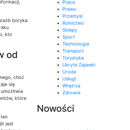
formacji,
Praca
Prawo
Przemysł
 osób boryka
Rolnictwo
raku
Sklepy
o, kto
Sport
Technologia
Transport
w od
Turystyka
Ukryte Zajawki
Uroda
wnego, choć
Usługi
aje się
Wnętrza
 umożliwia
Zdrowie
entów, które
Nowości
 ten
li jest