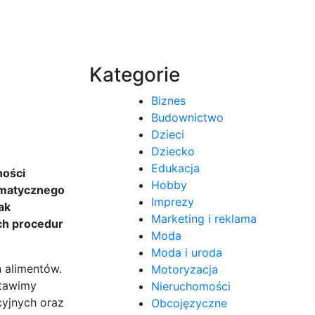
Kategorie
Biznes
Budownictwo
Dzieci
Dziecko
Edukacja
ności
Hobby
omatycznego
Imprezy
ak
Marketing i reklama
ch procedur
Moda
Moda i uroda
 alimentów.
Motoryzacja
stawimy
Nieruchomości
yjnych oraz
Obcojęzyczne