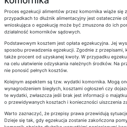
komornika
Proces egzekucji alimentów przez komornika wiąże się 
przypadkach to dłużnik alimentacyjny jest ostatecznie
wnioskująca o egzekucję może być zmuszona do ich ponie
działalność komorników sądowych.
Podstawowym kosztem jest opłata egzekucyjna. Jej wy
sposobu prowadzenia egzekucji. Zgodnie z przepisami, k
także procent od uzyskanej kwoty. W przypadku egzekucj
na celu ułatwienie odzyskania należnych środków. Na pr
nie ponosić pełnych kosztów.
Kolejnym aspektem są tzw. wydatki komornika. Mogą on
wynagrodzeniem biegłych, kosztami ogłoszeń czy dojaz
te wydatki, zwłaszcza jeśli brak jest informacji o maj
o przewidywanych kosztach i konieczności uiszczenia zal
Warto zaznaczyć, że przepisy prawa przewidują sytuacje
Dzieje się tak, gdy egzekucja zostanie zakończona pomy
komornik obciąża dłużnika wszystkimi poniesionymi kos