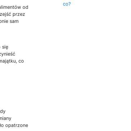
co?
 alimentów od
zejść przez
pnie sam
 się
zynieść
majątku, co
ody
niany
ło opatrzone