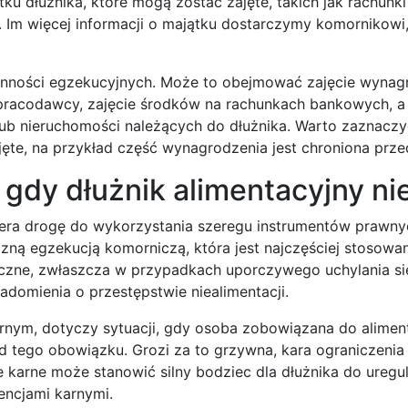
ku dłużnika, które mogą zostać zajęte, takich jak rachunk
 Im więcej informacji o majątku dostarczymy komornikowi
ynności egzekucyjnych. Może to obejmować zajęcie wynag
pracodawcy, zajęcie środków na rachunkach bankowych, a
b nieruchomości należących do dłużnika. Warto zaznaczyć,
ęte, na przykład część wynagrodzenia jest chroniona prze
gdy dłużnik alimentacyjny nie
era drogę do wykorzystania szeregu instrumentów prawny
zną egzekucją komorniczą, która jest najczęściej stosowa
teczne, zwłaszcza w przypadkach uporczywego uchylania si
adomienia o przestępstwie niealimentacji.
rnym, dotyczy sytuacji, gdy osoba zobowiązana do alimen
d tego obowiązku. Grozi za to grzywna, kara ograniczenia 
 karne może stanowić silny bodziec dla dłużnika do uregu
encjami karnymi.