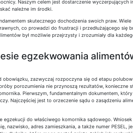
mocnicy. Naszym celem jest dostarczenie wyczerpujących in
ać należne im środki.
fundamentem skutecznego dochodzenia swoich praw. Wiele
wnych, co prowadzi do frustracji i przedłużającego się b
limentów był możliwie przejrzysty i zrozumiały dla każdeg
ocesie egzekwowania alimentó
od obowiązku, zazwyczaj rozpoczyna się od etapu polubo
próby porozumienia nie przynoszą rezultatów, konieczne st
komornika. Pierwszym, fundamentalnym dokumentem, który
zy. Najczęściej jest to orzeczenie sądu o zasądzeniu alim
e egzekucji do właściwego komornika sądowego. Wniosek
ię, nazwisko, adres zamieszkania, a także numer PESEL, jeś