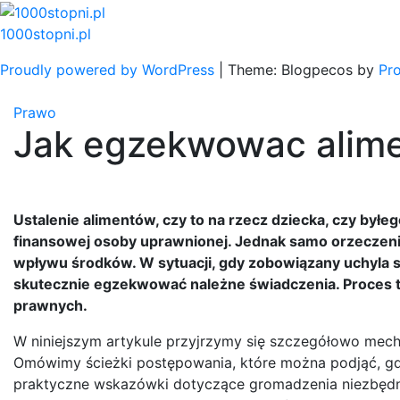
Skip
to
1000stopni.pl
content
Proudly powered by WordPress
|
Theme: Blogpecos by
Pr
Prawo
Jak egzekwowac alim
Ustalenie alimentów, czy to na rzecz dziecka, czy był
finansowej osoby uprawnionej. Jednak samo orzeczen
wpływu środków. W sytuacji, gdy zobowiązany uchyla się
skutecznie egzekwować należne świadczenia. Proces 
prawnych.
W niniejszym artykule przyjrzymy się szczegółowo me
Omówimy ścieżki postępowania, które można podjąć, gd
praktyczne wskazówki dotyczące gromadzenia niezbęd