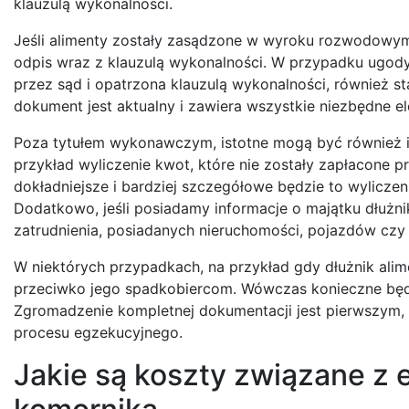
klauzulą wykonalności.
Jeśli alimenty zostały zasądzone w wyroku rozwodowym 
odpis wraz z klauzulą wykonalności. W przypadku ugody
przez sąd i opatrzona klauzulą wykonalności, również s
dokument jest aktualny i zawiera wszystkie niezbędne e
Poza tytułem wykonawczym, istotne mogą być również i
przykład wyliczenie kwot, które nie zostały zapłacone p
dokładniejsze i bardziej szczegółowe będzie to wylicze
Dodatkowo, jeśli posiadamy informacje o majątku dłużni
zatrudnienia, posiadanych nieruchomości, pojazdów cz
W niektórych przypadkach, na przykład gdy dłużnik ali
przeciwko jego spadkobiercom. Wówczas konieczne będ
Zgromadzenie kompletnej dokumentacji jest pierwszym, 
procesu egzekucyjnego.
Jakie są koszty związane z