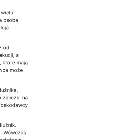
 wielu
ia osoba
lują
z od
kucji, a
, które mają
dawca może
użnika,
zaliczki na
wnioskodawcy
łużnik.
ci. Wówczas
bciążenia