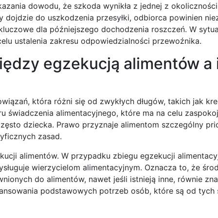
azania dowodu, że szkoda wynikła z jednej z okoliczności
 dojdzie do uszkodzenia przesyłki, odbiorca powinien nie
 kluczowe dla późniejszego dochodzenia roszczeń. W sytuac
lu ustalenia zakresu odpowiedzialności przewoźnika.
iędzy egzekucją alimentów a 
iązań, która różni się od zwykłych długów, takich jak kr
ru świadczenia alimentacyjnego, które ma na celu zaspoko
ęsto dziecka. Prawo przyznaje alimentom szczególny pri
yficznych zasad.
kucji alimentów. W przypadku zbiegu egzekucji alimentacyj
ysługuje wierzycielom alimentacyjnym. Oznacza to, że śro
wnionych do alimentów, nawet jeśli istnieją inne, równie zn
finansowania podstawowych potrzeb osób, które są od tych