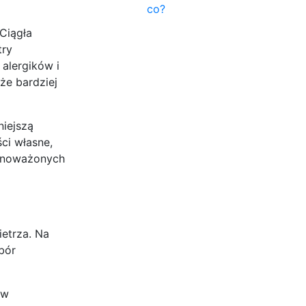
co?
Ciągła
try
 alergików i
że bardziej
iejszą
ci własne,
ównoważonych
ietrza. Na
bór
 w