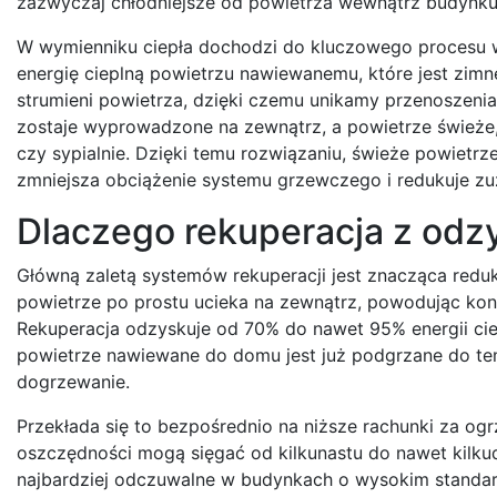
zazwyczaj chłodniejsze od powietrza wewnątrz budynku, 
W wymienniku ciepła dochodzi do kluczowego procesu wy
energię cieplną powietrzu nawiewanemu, które jest zimne
strumieni powietrza, dzięki czemu unikamy przenoszenia
zostaje wyprowadzone na zewnątrz, a powietrze świeże, 
czy sypialnie. Dzięki temu rozwiązaniu, świeże powiet
zmniejsza obciążenie systemu grzewczego i redukuje zuż
Dlaczego rekuperacja z odzy
Główną zaletą systemów rekuperacji jest znacząca redukcj
powietrze po prostu ucieka na zewnątrz, powodując ko
Rekuperacja odzyskuje od 70% do nawet 95% energii ci
powietrze nawiewane do domu jest już podgrzane do te
dogrzewanie.
Przekłada się to bezpośrednio na niższe rachunki za ogr
oszczędności mogą sięgać od kilkunastu do nawet kilkud
najbardziej odczuwalne w budynkach o wysokim standard