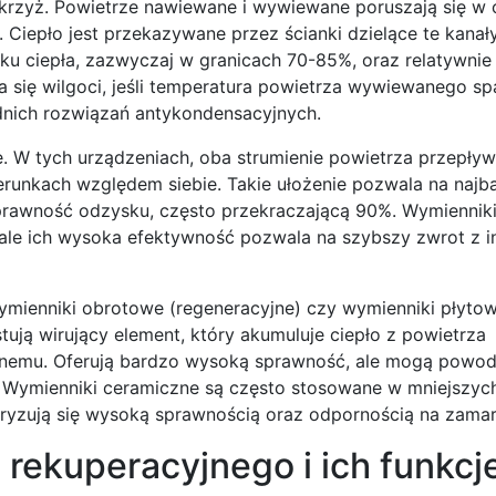
krzyż. Powietrze nawiewane i wywiewane poruszają się w 
 Ciepło jest przekazywane przez ścianki dzielące te kanał
u ciepła, zazwyczaj w granicach 70-85%, oraz relatywnie 
się wilgoci, jeśli temperatura powietrza wywiewanego sp
nich rozwiązań antykondensacyjnych.
 W tych urządzeniach, oba strumienie powietrza przepływ
runkach względem siebie. Takie ułożenie pozwala na najba
sprawność odzysku, często przekraczającą 90%. Wymiennik
le ich wysoka efektywność pozwala na szybszy zwrot z i
k wymienniki obrotowe (regeneracyjne) czy wymienniki płyt
ują wirujący element, który akumuluje ciepło z powietrza
wanemu. Oferują bardzo wysoką sprawność, ale mogą pow
 Wymienniki ceramiczne są często stosowane w mniejszych
ryzują się wysoką sprawnością oraz odpornością na zamar
rekuperacyjnego i ich funkcj