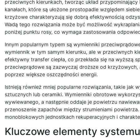
przeciwnych kierunkach, tworząc układ przypominający 
kanałach, które są ułożone prostopadle względem siebie.
krzyżowe charakteryzują się dobrą efektywnością odzysk
Wadą tego rozwiązania może być możliwość wykraplania 
poniżej punktu rosy, co wymaga zastosowania odpowied
Innym popularnym typem są wymienniki przeciwprądowe.
wymiennik w tym samym kierunku, ale w przeciwnych kie
efektywny transfer ciepła, co przekłada się na wyższą 
przeciwprądowe są zazwyczaj droższe od krzyżowych, a
poprzez większe oszczędności energii.
Istnieją również mniej popularne rozwiązania, takie ja
sztucznych lub ceramiki. Wymienniki obrotowe wykorzyst
wywiewanego, a następnie oddaje je powietrzu nawie
przenoszenie zapachów między strumieniami powietrza.
monoblokowych jednostkach rekuperacyjnych i charakte
Kluczowe elementy systemu 