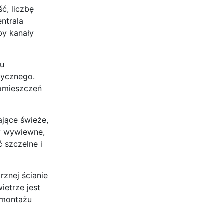
ć, liczbę
ntrala
by kanały
iu
trycznego.
pomieszczeń
jące świeże,
ły wywiewne,
 szczelne i
znej ścianie
ietrze jest
 montażu