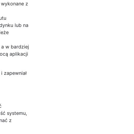
ć wykonane z
utu
dynku lub na
ieże
 a w bardziej
cą aplikacji
 i zapewniał
ć
ść systemu,
nać z