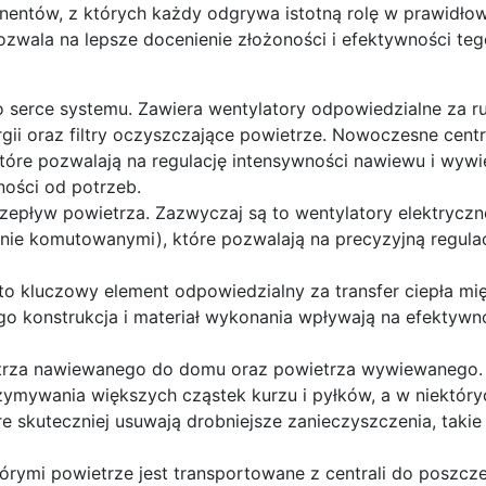
onentów, z których każdy odgrywa istotną rolę w prawidł
 pozwala na lepsze docenienie złożoności i efektywności te
to serce systemu. Zawiera wentylatory odpowiedzialne za r
gii oraz filtry oczyszczające powietrze. Nowoczesne centr
óre pozwalają na regulację intensywności nawiewu i wywi
ości od potrzeb.
epływ powietrza. Zazwyczaj są to wentylatory elektryczn
znie komutowanymi), które pozwalają na precyzyjną regula
 to kluczowy element odpowiedzialny za transfer ciepła mi
 konstrukcja i materiał wykonania wpływają na efektywn
etrza nawiewanego do domu oraz powietrza wywiewanego.
atrzymywania większych cząstek kurzu i pyłków, a w niektóry
óre skuteczniej usuwają drobniejsze zanieczyszczenia, takie
 którymi powietrze jest transportowane z centrali do poszc