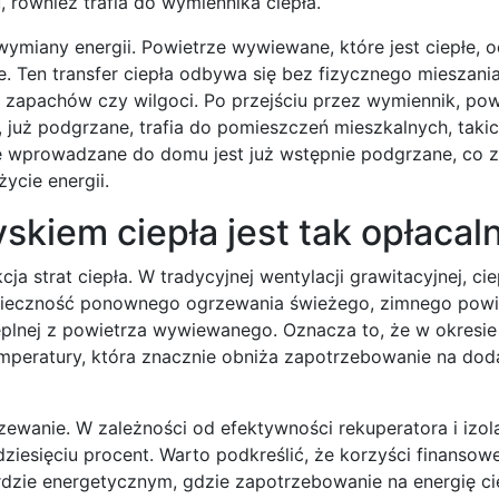
również trafia do wymiennika ciepła.
miany energii. Powietrze wywiewane, które jest ciepłe, 
. Ten transfer ciepła odbywa się bez fizycznego mieszania
 zapachów czy wilgoci. Po przejściu przez wymiennik, pow
już podgrzane, trafia do pomieszczeń mieszkalnych, takic
rze wprowadzane do domu jest już wstępnie podgrzane, co 
ycie energii.
skiem ciepła jest tak opłacal
a strat ciepła. W tradycyjnej wentylacji grawitacyjnej, cie
nieczność ponownego ogrzewania świeżego, zimnego powi
eplnej z powietrza wywiewanego. Oznacza to, że w okresi
mperatury, która znacznie obniża zapotrzebowanie na do
zewanie. W zależności od efektywności rekuperatora i izol
ziesięciu procent. Warto podkreślić, że korzyści finansow
zie energetycznym, gdzie zapotrzebowanie na energię cie