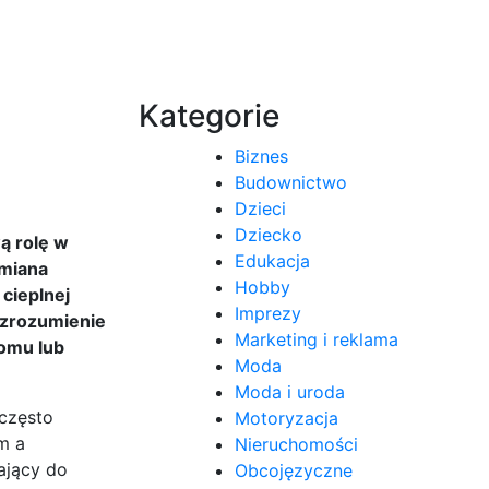
Kategorie
Biznes
Budownictwo
Dzieci
Dziecko
ą rolę w
Edukacja
ymiana
Hobby
cieplnej
Imprezy
 zrozumienie
Marketing i reklama
domu lub
Moda
Moda i uroda
 często
Motoryzacja
m a
Nieruchomości
ający do
Obcojęzyczne