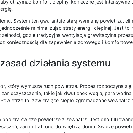
, aby utrzymać komfort cieplny, konieczne jest intensywne
ergię.
emu. System ten gwarantuje stałą wymianę powietrza, eli
dnocześnie minimalizując straty energii cieplnej. Jest to 
elności, gdzie tradycyjna wentylacja grawitacyjna przest
wręcz koniecznością dla zapewnienia zdrowego i komfortow
zasad działania systemu
tor, który wymusza ruch powietrza. Proces rozpoczyna się
 zanieczyszczenia, takie jak dwutlenek węgla, para wodna
ty. Powietrze to, zawierające ciepło zgromadzone wewnątrz 
pobiera świeże powietrze z zewnątrz. Jest ono filtrowane
yszczeń, zanim trafi ono do wnętrza domu. Świeże powietrz