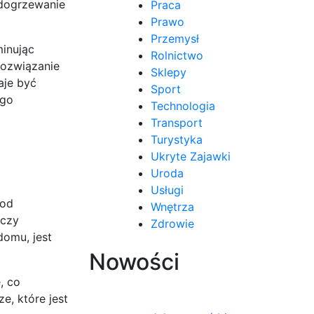
 dogrzewanie
Praca
Prawo
Przemysł
minując
Rolnictwo
rozwiązanie
Sklepy
aje być
Sport
ego
Technologia
Transport
Turystyka
Ukryte Zajawki
Uroda
Usługi
 od
Wnętrza
 czy
Zdrowie
domu, jest
Nowości
, co
e, które jest