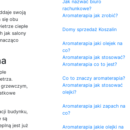
Jak nazwać biuro
rachunkowe?
oddaje swoją
Aromaterapia jak zrobić?
 się obu
ietrze ciepłe
Domy sprzedaż Koszalin
h jak salony
znacząco
Aromaterapia jaki olejek na
co?
Aromaterapia jak stosować?
na
Aromaterapia co to jest?
płe
Co to znaczy aromaterapia?
etrza.
Aromaterapia jak stosować
e grzewczym,
olejki?
datkowe
Aromaterapia jaki zapach na
acji budynku,
co?
e są
plną jest już
Aromaterapia jakie olejki na