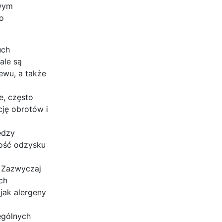
owym
go
uch
ale są
ewu, a także
e, często
cję obrotów i
ędzy
ość odzysku
 Zazwyczaj
ch
 jak alergeny
zególnych