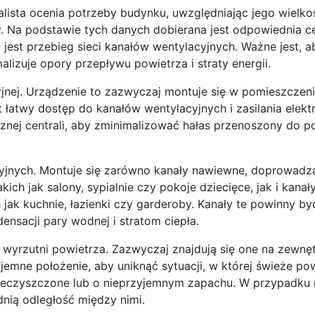
lista ocenia potrzeby budynku, uwzględniając jego wielkoś
. Na podstawie tych danych dobierana jest odpowiednia ce
jest przebieg sieci kanałów wentylacyjnych. Ważne jest, a
malizuje opory przepływu powietrza i straty energii.
acyjnej. Urządzenie to zazwyczaj montuje się w pomieszczen
t łatwy dostęp do kanałów wentylacyjnych i zasilania elek
cznej centrali, aby zminimalizować hałas przenoszony do 
yjnych. Montuje się zarówno kanały nawiewne, doprowadza
ich jak salony, sypialnie czy pokoje dziecięce, jak i kana
ak kuchnie, łazienki czy garderoby. Kanały te powinny być
nsacji pary wodnej i stratom ciepła.
yrzutni powietrza. Zazwyczaj znajdują się one na zewnętr
emne położenie, aby uniknąć sytuacji, w której świeże pow
anieczyszczone lub o nieprzyjemnym zapachu. W przypadku
dnią odległość między nimi.