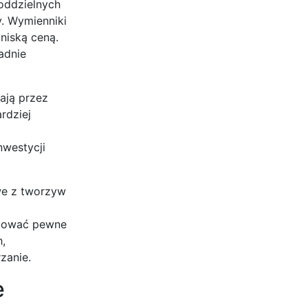
oddzielnych
y. Wymienniki
niską ceną.
adnie
ają przez
rdziej
i
nwestycji
owe z tworzyw
odować pewne
,
zanie.
e