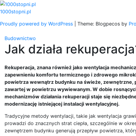
Skip
to
1000stopni.pl
content
Proudly powered by WordPress
|
Theme: Blogpecos by
Pr
Budownictwo
Jak działa rekuperacja
Rekuperacja, znana również jako wentylacja mechanicz
zapewnieniu komfortu termicznego i zdrowego mikrok
powietrza wewnątrz budynku na świeże, zewnętrzne, p
zawartej w powietrzu wywiewanym. W dobie rosnących 
mechanizmów działania rekuperacji staje się niezbęd
modernizację istniejącej instalacji wentylacyjnej.
Tradycyjne metody wentylacji, takie jak wentylacja grawi
prowadzi do znacznych strat ciepła, szczególnie w okre
zewnętrzem budynku generują przepływ powietrza, który 