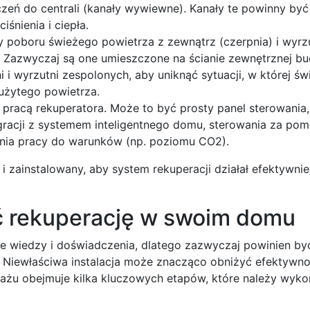
zeń do centrali (kanały wywiewne). Kanały te powinny by
śnienia i ciepła.
ty poboru świeżego powietrza z zewnątrz (czerpnia) i wyrz
. Zazwyczaj są one umieszczone na ścianie zewnętrznej bu
i i wyrzutni zespolonych, aby uniknąć sytuacji, w której św
zużytego powietrza.
 pracą rekuperatora. Może to być prosty panel sterowania,
cji z systemem inteligentnego domu, sterowania za pomo
nia pracy do warunków (np. poziomu CO2).
zainstalowany, aby system rekuperacji działał efektywnie
 rekuperację w swoim domu
 wiedzy i doświadczenia, dlatego zazwyczaj powinien by
 Niewłaściwa instalacja może znacząco obniżyć efektywno
ażu obejmuje kilka kluczowych etapów, które należy wyko