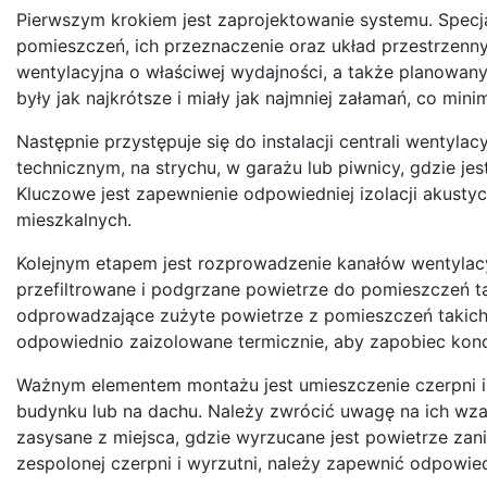
Pierwszym krokiem jest zaprojektowanie systemu. Specja
pomieszczeń, ich przeznaczenie oraz układ przestrzenny
wentylacyjna o właściwej wydajności, a także planowany 
były jak najkrótsze i miały jak najmniej załamań, co mini
Następnie przystępuje się do instalacji centrali wentyl
technicznym, na strychu, w garażu lub piwnicy, gdzie jes
Kluczowe jest zapewnienie odpowiedniej izolacji akusty
mieszkalnych.
Kolejnym etapem jest rozprowadzenie kanałów wentylac
przefiltrowane i podgrzane powietrze do pomieszczeń tak
odprowadzające zużyte powietrze z pomieszczeń takich j
odpowiednio zaizolowane termicznie, aby zapobiec konde
Ważnym elementem montażu jest umieszczenie czerpni i w
budynku lub na dachu. Należy zwrócić uwagę na ich wzaj
zasysane z miejsca, gdzie wyrzucane jest powietrze z
zespolonej czerpni i wyrzutni, należy zapewnić odpowie