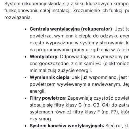
System rekuperacji składa się z kilku kluczowych komp
funkcjonowaniu całej instalacji. Zrozumienie ich funkcji
rozwiązania.
Centrala wentylacyjna (rekuperator)
: Jest 
powietrza, wymiennik ciepła do odzysku ener
często wyposażone w systemy sterowania, kt
na programowanie pracy urządzenia w zależn
Wentylatory
: Odpowiadają za wymuszony prz
energooszczędne, z silnikami EC (elektronic
minimalizują zużycie energii.
Wymiennik ciepła
: Jak już wspomniano, jest
powietrzem wywiewanym a nawiewanym. Jego
energii.
Filtry powietrza
: Zapewniają czystość powi
stosuje się filtry klasy G (np. G3, G4) do z
systemach również filtry klasy F (np. F7), kt
czy smog.
System kanałów wentylacyjnych
: Sieć rur,