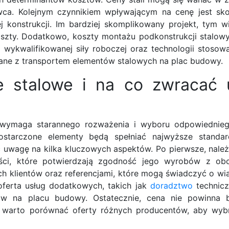
wca. Kolejnym czynnikiem wpływającym na cenę jest sk
j konstrukcji. Im bardziej skomplikowany projekt, tym w
koszty. Dodatkowo, koszty montażu podkonstrukcji stalow
i wykwalifikowanej siły roboczej oraz technologii stoso
ane z transportem elementów stalowych na plac budowy.
je stalowe i na co zwracać
a wymaga starannego rozważenia i wyboru odpowiednie
tarczone elementy będą spełniać najwyższe standard
uwagę na kilka kluczowych aspektów. Po pierwsze, należ
ści, które potwierdzają zgodność jego wyrobów z ob
ch klientów oraz referencjami, które mogą świadczyć o wi
oferta usług dodatkowych, takich jak
doradztwo
technicz
tów na placu budowy. Ostatecznie, cena nie powinna 
warto porównać oferty różnych producentów, aby wybr