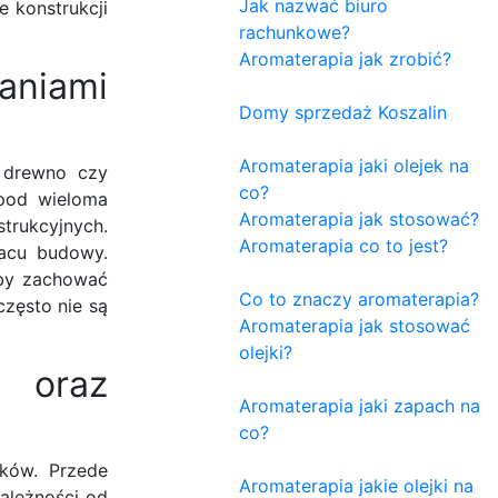
Jak nazwać biuro
e konstrukcji
rachunkowe?
Aromaterapia jak zrobić?
aniami
Domy sprzedaż Koszalin
Aromaterapia jaki olejek na
, drewno czy
co?
 pod wieloma
Aromaterapia jak stosować?
trukcyjnych.
Aromaterapia co to jest?
acu budowy.
 aby zachować
Co to znaczy aromaterapia?
często nie są
Aromaterapia jak stosować
olejki?
h oraz
Aromaterapia jaki zapach na
co?
ików. Przede
Aromaterapia jakie olejki na
ależności od