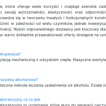
, które oferuje wiele korzyści i znajduje szerokie za
i swojej wytrzymałości, elastyczności oraz odpornośc
prawdza się w tworzeniu trwałych i funkcjonalnych konstr
żnić w zależności od wielu czynników, jednak inwestycja
nstrukcji. Wybór odpowiedniego dostawcy jest kluczowy dl
ego warto dokładnie przeanalizować oferty dostępne na ryn
ekuperacja?
ylacją mechaniczną z odzyskiem ciepła. Klasyczna wentyla
 wszywka alkoholowa?
teczna metoda leczenia uzależnienia od alkoholu. Działa 
aboratoryjny co to jest
laboratoryjny to urządzenie, które służy do separacji ciecz