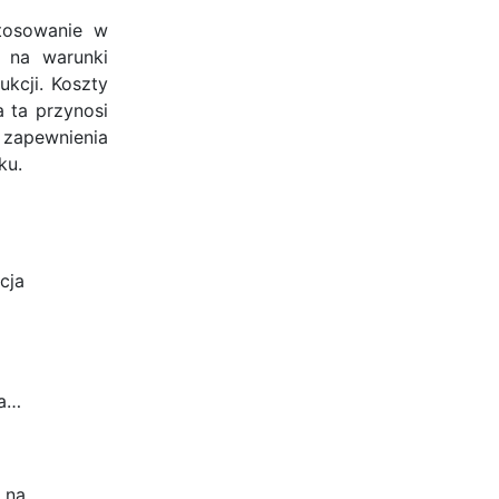
stosowanie w
i na warunki
ukcji. Koszty
 ta przynosi
a zapewnienia
ku.
cja
na…
y na