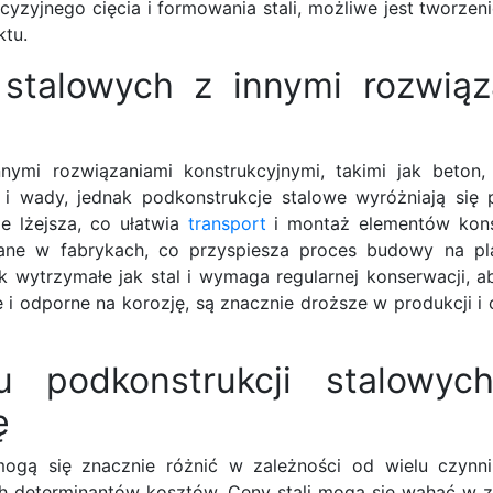
yzyjnego cięcia i formowania stali, możliwe jest tworzeni
ktu.
 stalowych z innymi rozwiąz
ymi rozwiązaniami konstrukcyjnymi, takimi jak beton
i wady, jednak podkonstrukcje stalowe wyróżniają się
e lżejsza, co ułatwia
transport
i montaż elementów kons
ne w fabrykach, co przyspiesza proces budowy na pl
ak wytrzymałe jak stal i wymaga regularnej konserwacji,
i odporne na korozję, są znacznie droższe w produkcji i 
 podkonstrukcji stalowyc
ę
ogą się znacznie różnić w zależności od wielu czynn
ch determinantów kosztów. Ceny stali mogą się wahać w z