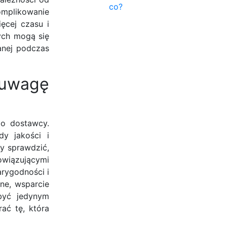
co?
omplikowanie
ięcej czasu i
ych mogą się
wanej podczas
 uwagę
go dostawcy.
y jakości i
y sprawdzić,
owiązującymi
arygodności i
ne, wsparcie
być jedynym
ać tę, która