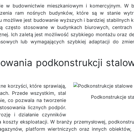
anie w budownictwie mieszkaniowym i komercyjnym. W 
rzenia ram nośnych budynków, które są w stanie wyt
u możliwe jest budowanie wyższych i bardziej stabilnych k
są często stosowane w budynkach biurowych, centrach
nej. Ich zaletą jest możliwość szybkiego montażu oraz d
sowych lub wymagających szybkiej adaptacji do zmien
sowania podkonstrukcji stalo
ne korzyści, które sprawiają,
ch. Przede wszystkim, stal
Podkonstrukcje st
nie, co pozwala na tworzenie
 stosowania licznych podpór.
ozję i działanie czynników
 koszty eksploatacji. W branży przemysłowej, podkonstru
azynów, platform wiertniczych oraz innych obiektów,