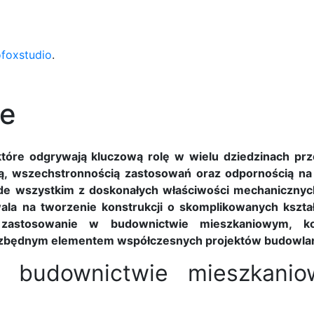
ofoxstudio
.
we
które odgrywają kluczową rolę w wielu dziedzinach pr
ią, wszechstronnością zastosowań oraz odpornością n
de wszystkim z doskonałych właściwości mechanicznych 
ala na tworzenie konstrukcji o skomplikowanych kształ
ą zastosowanie w budownictwie mieszkaniowym, k
niezbędnym elementem współczesnych projektów budowla
w budownictwie mieszkani