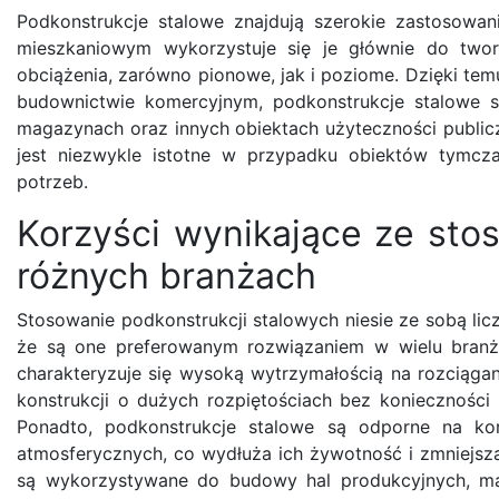
Podkonstrukcje stalowe znajdują szerokie zastosow
mieszkaniowym wykorzystuje się je głównie do two
obciążenia, zarówno pionowe, jak i poziome. Dzięki tem
budownictwie komercyjnym, podkonstrukcje stalowe 
magazynach oraz innych obiektach użyteczności publicz
jest niezwykle istotne w przypadku obiektów tymcza
potrzeb.
Korzyści wynikające ze sto
różnych branżach
Stosowanie podkonstrukcji stalowych niesie ze sobą licz
że są one preferowanym rozwiązaniem w wielu branża
charakteryzuje się wysoką wytrzymałością na rozciąga
konstrukcji o dużych rozpiętościach bez konieczności
Ponadto, podkonstrukcje stalowe są odporne na kor
atmosferycznych, co wydłuża ich żywotność i zmniejsza
są wykorzystywane do budowy hal produkcyjnych, mag