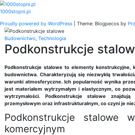
Skip
to
1000stopni.pl
content
Proudly powered by WordPress
|
Theme: Blogpecos by
Pr
Budownictwo
,
Technologia
Podkonstrukcje stalo
Podkonstrukcje stalowe to elementy konstrukcyjne, 
budownictwa. Charakteryzują się niezwykłą trwałośc
warunki atmosferyczne. Ich popularność wynika prze
jest materiałem wytrzymałym i elastycznym, co pozw
wytrzymałości. Podkonstrukcje stalowe znajduj
przemysłowym oraz infrastrukturalnym, co czyni je 
Podkonstrukcje stalowe 
komercyjnym