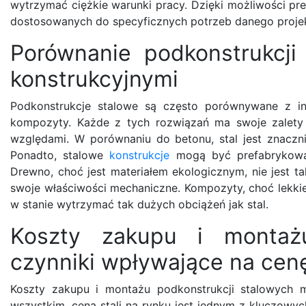
wytrzymać ciężkie warunki pracy. Dzięki możliwości prec
dostosowanych do specyficznych potrzeb danego proje
Porównanie podkonstrukcji
konstrukcyjnymi
Podkonstrukcje stalowe są często porównywane z inn
kompozyty. Każde z tych rozwiązań ma swoje zalety 
względami. W porównaniu do betonu, stal jest znaczni
Ponadto, stalowe
konstrukcje
mogą być prefabrykowa
Drewno, choć jest materiałem ekologicznym, nie jest t
swoje właściwości mechaniczne. Kompozyty, choć lekkie 
w stanie wytrzymać tak dużych obciążeń jak stal.
Koszty zakupu i montażu
czynniki wpływające na cen
Koszty zakupu i montażu podkonstrukcji stalowych m
wszystkim, cena stali na rynku jest jednym z kluczowy