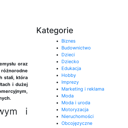
Kategorie
Biznes
Budownictwo
Dzieci
Dziecko
zemysłu oraz
Edukacja
a różnorodne
Hobby
stali, która
Imprezy
tach i dużej
Marketing i reklama
omercyjnym,
Moda
nych.
Moda i uroda
owym i
Motoryzacja
Nieruchomości
Obcojęzyczne