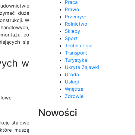
Praca
budownictwie
Prawo
rzymać duże
Przemysł
onstrukcji. W
Rolnictwo
 handlowych,
Sklepy
emontażu, co
Sport
iających się
Technologia
Transport
Turystyka
wych w
Ukryte Zajawki
Uroda
Usługi
Wnętrza
Zdrowie
alowe
Nowości
kcje stalowe
 które muszą