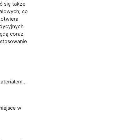
 się także
alowych, co
 otwiera
adycyjnych
będą coraz
astosowanie
materiałem…
miejsce w