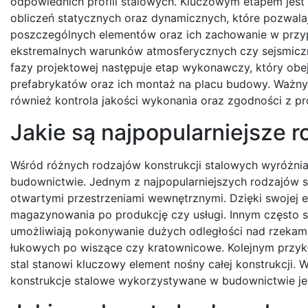
odpowiednich profili stalowych. Kluczowym etapem jest
obliczeń statycznych oraz dynamicznych, które pozwalaj
poszczególnych elementów oraz ich zachowanie w przy
ekstremalnych warunków atmosferycznych czy sejsmicz
fazy projektowej następuje etap wykonawczy, który obe
prefabrykatów oraz ich montaż na placu budowy. Ważn
również kontrola jakości wykonania oraz zgodności z p
Jakie są najpopularniejsze r
Wśród różnych rodzajów konstrukcji stalowych wyróżni
budownictwie. Jednym z najpopularniejszych rodzajów są
otwartymi przestrzeniami wewnętrznymi. Dzięki swojej
magazynowania po produkcję czy usługi. Innym często s
umożliwiają pokonywanie dużych odległości nad rzekam
łukowych po wiszące czy kratownicowe. Kolejnym przyk
stal stanowi kluczowy element nośny całej konstrukcji. W
konstrukcje stalowe wykorzystywane w budownictwie j