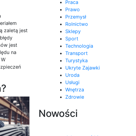
Praca
Prawo
a
Przemysł
eriałem
Rolnictwo
 zaletą jest
Sklepy
 błędy
Sport
ów jest
Technologia
lędu na
Transport
. W
Turystyka
ezpieczeń
Ukryte Zajawki
Uroda
Usługi
h?
Wnętrza
Zdrowie
Nowości