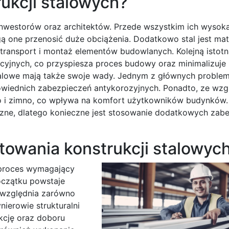
rukcji stalowych?
ą inwestorów oraz architektów. Przede wszystkim ich wysok
gą one przenosić duże obciążenia. Dodatkowo stal jest mat
ransport i montaż elementów budowlanych. Kolejną istotną
yjnych, co przyspiesza proces budowy oraz minimalizuje
alowe mają także swoje wady. Jednym z głównych problem
owiednich zabezpieczeń antykorozyjnych. Ponadto, ze wzg
pło i zimno, co wpływa na komfort użytkowników budynków
czne, dlatego konieczne jest stosowanie dodatkowych zab
towania konstrukcji stalowyc
 proces wymagający
oczątku powstaje
 uwzględnia zarówno
nierowie strukturalni
ukcję oraz doboru