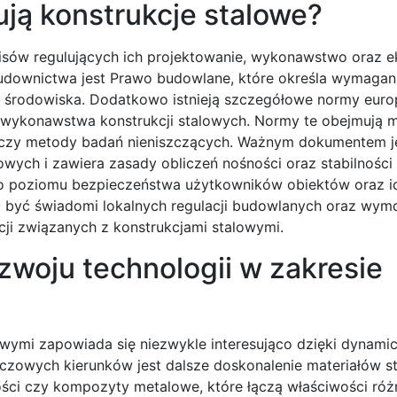
ują konstrukcje stalowe?
isów regulujących ich projektowanie, wykonawstwo oraz ek
wnictwa jest Prawo budowlane, które określa wymagan
i środowiska. Dodatkowo istnieją szczegółowe normy europ
 wykonawstwa konstrukcji stalowych. Normy te obejmują m.
w czy metody badań nieniszczących. Ważnym dokumentem j
owych i zawiera zasady obliczeń nośności oraz stabilności
ego poziomu bezpieczeństwa użytkowników obiektów oraz ic
szą być świadomi lokalnych regulacji budowlanych oraz wy
cji związanych z konstrukcjami stalowymi.
ozwoju technologii w zakresie
lowymi zapowiada się niezwykle interesująco dzięki dynam
uczowych kierunków jest dalsze doskonalenie materiałów 
ałości czy kompozyty metalowe, które łączą właściwości ró