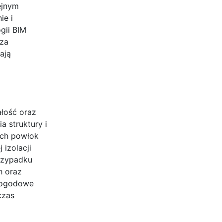
ejnym
ie i
gii BIM
sza
ają
ałość oraz
 struktury i
ich powłok
izolacji
przypadku
h oraz
 pogodowe
czas