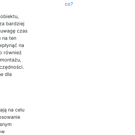
co?
obiektu,
za bardziej
 uwagę czas
u na ten
wpłynąć na
o również
 montażu,
czędności.
e dla
ają na celu
tosowanie
esnym
ów