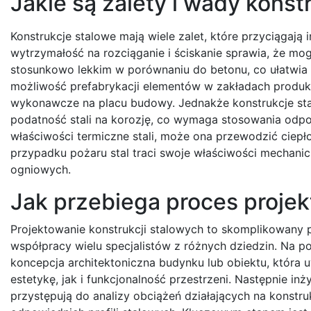
Jakie są zalety i wady konst
Konstrukcje stalowe mają wiele zalet, które przyciągaj
wytrzymałość na rozciąganie i ściskanie sprawia, że mo
stosunkowo lekkim w porównaniu do betonu, co ułatwia t
możliwość prefabrykacji elementów w zakładach produkc
wykonawcze na placu budowy. Jednakże konstrukcje st
podatność stali na korozję, co wymaga stosowania odp
właściwości termiczne stali, może ona przewodzić cie
przypadku pożaru stal traci swoje właściwości mechani
ogniowych.
Jak przebiega proces projek
Projektowanie konstrukcji stalowych to skomplikowany
współpracy wielu specjalistów z różnych dziedzin. Na p
koncepcja architektoniczna budynku lub obiektu, która
estetykę, jak i funkcjonalność przestrzeni. Następnie inży
przystępują do analizy obciążeń działających na konstr