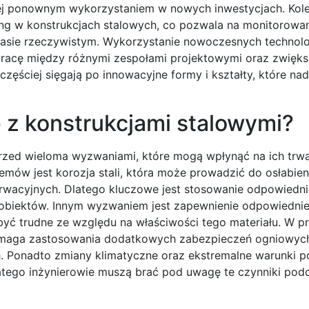
 jej ponownym wykorzystaniem w nowych inwestycjach. Kol
ding w konstrukcjach stalowych, co pozwala na monitorowan
zasie rzeczywistym. Wykorzystanie nowoczesnych technolo
łpracę między różnymi zespołami projektowymi oraz zwięk
ęściej sięgają po innowacyjne formy i kształty, które nad
 z konstrukcjami stalowymi?
 przed wieloma wyzwaniami, które mogą wpłynąć na ich trw
w jest korozja stali, która może prowadzić do osłabienia
rwacyjnych. Dlatego kluczowe jest stosowanie odpowiedn
obiektów. Innym wyzwaniem jest zapewnienie odpowiedniej 
 być trudne ze względu na właściwości tego materiału. W 
 wymaga zastosowania dodatkowych zabezpieczeń ogniowyc
 Ponadto zmiany klimatyczne oraz ekstremalne warunki
atego inżynierowie muszą brać pod uwagę te czynniki pod