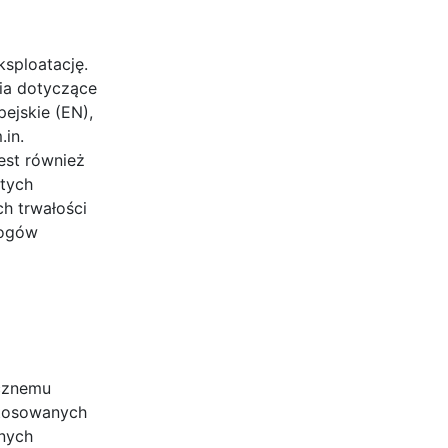
sploatację.
ia dotyczące
ejskie (EN),
in.
est również
 tych
h trwałości
mogów
icznemu
stosowanych
żnych