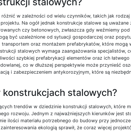
trukcji stalowych?
óżnić w zależności od wielu czynników, takich jak rodzaj 
 projektu. Na ogół jednak konstrukcje stalowe są uważane 
murowanych czy betonowych, zwłaszcza gdy weźmiemy pod
i mogą być uzależnione od sytuacji gospodarczej oraz popyt
z transportem oraz montażem prefabrykatów, które mogą 
strukcji stalowych wymaga zaangażowania specjalistów, c
liwości szybkiej prefabrykacji elementów oraz ich łatwego
dowlanej, co w dłuższej perspektywie może przynieść osz
cją i zabezpieczeniem antykorozyjnym, które są niezbędn
w konstrukcjach stalowych?
cych trendów w dziedzinie konstrukcji stalowych, które m
go rozwoju. Jednym z najważniejszych kierunków jest s
enie ilości materiału potrzebnego do budowy przy jednocz
interesowania ekologią sprawił, że coraz więcej projekt