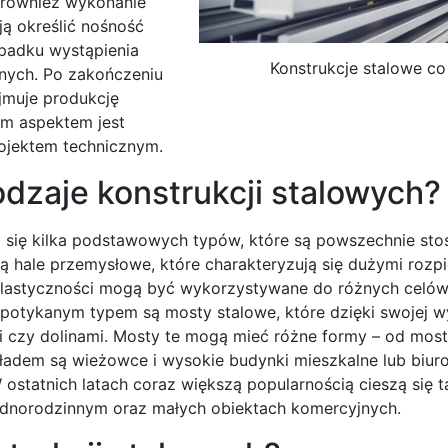
 również wykonanie
ą określić nośność
padku wystąpienia
Konstrukcje stalowe co
nych. Po zakończeniu
jmuje produkcję
ym aspektem jest
rojektem technicznym.
odzaje konstrukcji stalowych?
a się kilka podstawowych typów, które są powszechnie st
 hale przemysłowe, które charakteryzują się dużymi rozpi
 elastyczności mogą być wykorzystywane do różnych celów
potykanym typem są mosty stalowe, które dzięki swojej w
i czy dolinami. Mosty te mogą mieć różne formy – od mos
ładem są wieżowce i wysokie budynki mieszkalne lub biur
 ostatnich latach coraz większą popularnością cieszą się t
ednorodzinnym oraz małych obiektach komercyjnych.