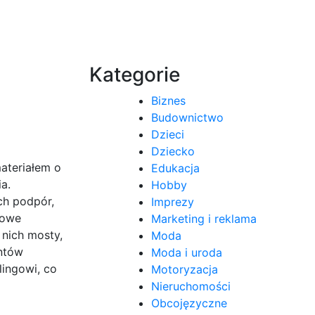
Kategorie
Biznes
Budownictwo
Dzieci
Dziecko
materiałem o
Edukacja
a.
Hobby
ch podpór,
Imprezy
lowe
Marketing i reklama
 nich mosty,
Moda
entów
Moda i uroda
lingowi, co
Motoryzacja
Nieruchomości
Obcojęzyczne