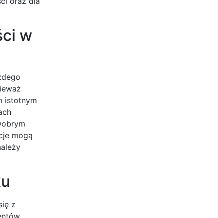
ci oraz dla
ści w
ażdego
nieważ
 istotnym
ach
 Dobrym
acje mogą
należy
ku
ię z
entów