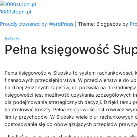
Skip
to
1000stopni.pl
content
Proudly powered by WordPress
|
Theme: Blogpecos by
Pr
Biznes
Pełna księgowość Słu
Pełna księgowość w Słupsku to system rachunkowości, k
finansowych przedsiębiorstwa. W przeciwieństwie do u
bardziej złożonych zapisów, co pozwala na dokładniejsze
księgowości jest możliwość uzyskania szczegółowych in
dla podejmowania strategicznych decyzji. Dzięki temu p
kontrolować koszty. Pełna księgowość jest również wyma
limity przychodów. W Słupsku wiele biur rachunkowych of
dostosowanie się do obowiązujących przepisów prawny