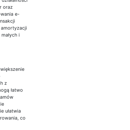
r oraz
wania e-
nsakcji
 amortyzacji
 małych i
zwiększenie
e
h z
mogą łatwo
gramów
ie
e ułatwia
urowania, co