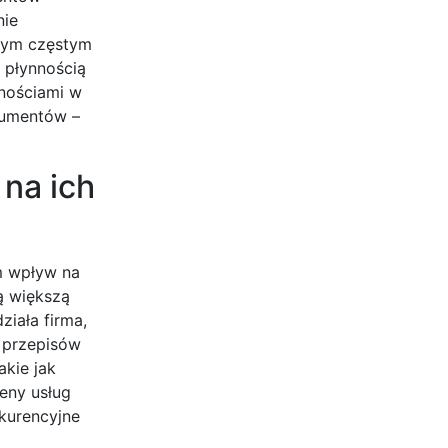
nie
nym częstym
 płynnością
dnościami w
kumentów –
 na ich
m wpływ na
ą większą
ziała firma,
 przepisów
kie jak
eny usług
kurencyjne