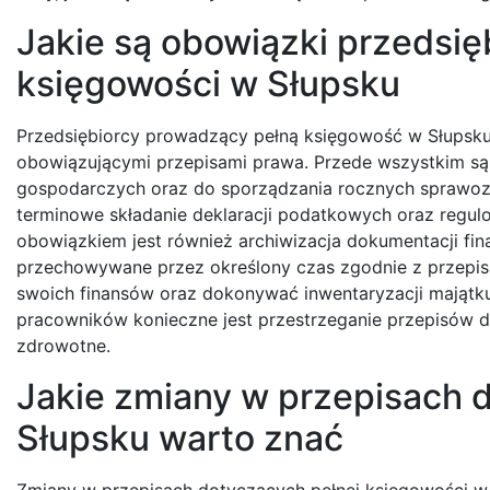
Jakie są obowiązki przedsię
księgowości w Słupsku
Przedsiębiorcy prowadzący pełną księgowość w Słupsku
obowiązującymi przepisami prawa. Przede wszystkim są 
gospodarczych oraz do sporządzania rocznych sprawoz
terminowe składanie deklaracji podatkowych oraz reg
obowiązkiem jest również archiwizacja dokumentacji fi
przechowywane przez określony czas zgodnie z przepisa
swoich finansów oraz dokonywać inwentaryzacji majątk
pracowników konieczne jest przestrzeganie przepisów 
zdrowotne.
Jakie zmiany w przepisach 
Słupsku warto znać
Zmiany w przepisach dotyczących pełnej księgowości w