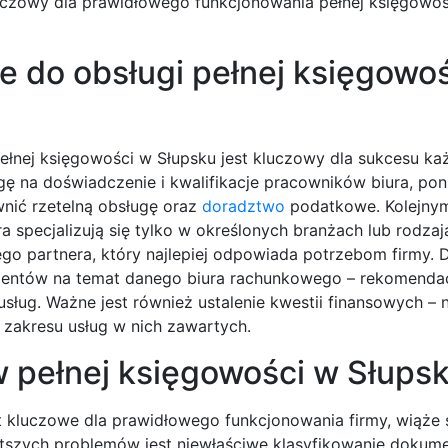
czowy dla prawidłowego funkcjonowania pełnej księgowoś
e do obsługi pełnej księgowo
łnej księgowości w Słupsku jest kluczowy dla sukcesu k
ę na doświadczenie i kwalifikacje pracowników biura, po
nić rzetelną obsługę oraz
doradztwo
podatkowe. Kolejnym
a specjalizują się tylko w określonych branżach lub rodzaj
ego partnera, który najlepiej odpowiada potrzebom firmy.
 klientów na temat danego biura rachunkowego – rekomend
sług. Ważne jest również ustalenie kwestii finansowych – 
zakresu usług w nich zawartych.
w pełnej księgowości w Słups
 kluczowe dla prawidłowego funkcjonowania firmy, wiąże s
stszych problemów jest niewłaściwe klasyfikowanie dokum