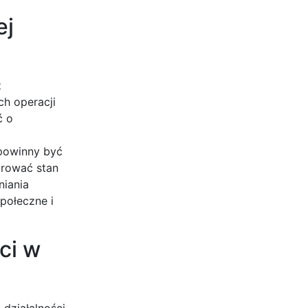
ej
z
ch operacji
ć o
 powinny być
orować stan
niania
połeczne i
ci w
działalności