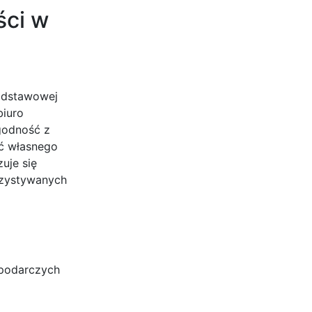
ści w
podstawowej
biuro
godność z
ać własnego
uje się
rzystywanych
spodarczych