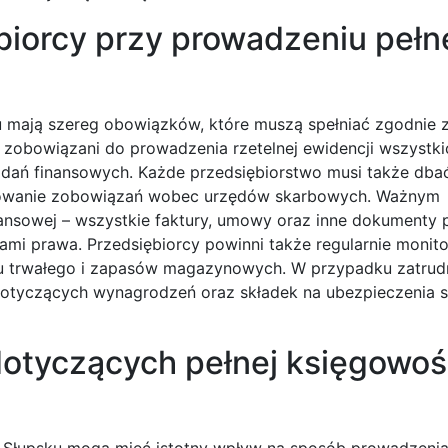
biorcy przy prowadzeniu pełn
 mają szereg obowiązków, które muszą spełniać zgodnie 
zobowiązani do prowadzenia rzetelnej ewidencji wszystki
dań finansowych. Każde przedsiębiorstwo musi także dba
ulowanie zobowiązań wobec urzędów skarbowych. Ważnym
nansowej – wszystkie faktury, umowy oraz inne dokumenty
mi prawa. Przedsiębiorcy powinni także regularnie monit
u trwałego i zapasów magazynowych. W przypadku zatrud
dotyczących wynagrodzeń oraz składek na ubezpieczenia s
dotyczących pełnej księgowoś
 Słupsku mogą mieć istotny wpływ na sposób prowadzenia 