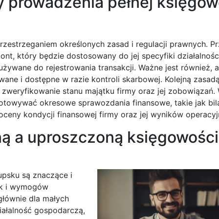
 prowadzenia pełnej księgow
rzestrzeganiem określonych zasad i regulacji prawnych. P
t, który będzie dostosowany do jej specyfiki działalności
używane do rejestrowania transakcji. Ważne jest również, 
ane i dostępne w razie kontroli skarbowej. Kolejną zasadą
 zweryfikowanie stanu majątku firmy oraz jej zobowiązań
otowywać okresowe sprawozdania finansowe, takie jak bil
oceny kondycji finansowej firmy oraz jej wyników operacyj
łną a uproszczoną księgowośc
upsku są znaczące i
ak i wymogów
łównie dla małych
iałalność gospodarczą,