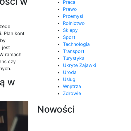
ości w
Praca
Prawo
Przemysł
Rolnictwo
rzede
Sklepy
. Plan kont
Sport
aby
Technologia
 jest
Transport
. W ramach
Turystyka
ans czy
Ukryte Zajawki
nych.
Uroda
ią w
Usługi
Wnętrza
Zdrowie
Nowości