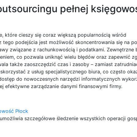
 outsourcingu pełnej księgowo
e, które cieszy się coraz większą popularnością wśród
z tego podejścia jest możliwość skoncentrowania się na 
prawy związane z rachunkowością i podatkami. Zewnętrzne 
eniem, co pozwala uniknąć wielu błędów oraz zapewnić z
la także zaoszczędzić czas i zasoby – zamiast zatrudni
korzystać z usług specjalistycznego biura, co często okaz
t dostęp do nowoczesnych narzędzi informatycznych wyko
ej efektywne zarządzanie danymi finansowymi firmy.
gowość Płock
y umożliwia szczegółowe śledzenie wszystkich operacji go