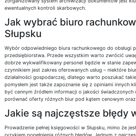
zorganizowany system archiwizacji dokumentów jest klu
ewentualnych kontroli skarbowych.
Jak wybrać biuro rachunkow
Słupsku
Wybór odpowiedniego biura rachunkowego do obsługi pe
przedsiębiorstwa. Przede wszystkim warto zwrócić uwag
dobrze wykwalifikowany personel będzie w stanie zapew
czynnikiem jest zakres oferowanych usług – niektóre biur
działalności gospodarczej, dlatego warto poszukać taki
pomysłem jest także zapoznanie się z opiniami innych
być cennym źródłem informacji o jakości świadczonych u
porównać oferty różnych biur pod kątem cenowym oraz 
Jakie są najczęstsze błędy 
Prowadzenie pełnej księgowości w Słupsku, mimo że jest
ryzykiem popełnienia różnych błędów. Jednym z najczę