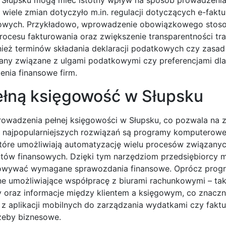
wiele zmian dotyczyło m.in. regulacji dotyczących e-faktu
sowych. Przykładowo, wprowadzenie obowiązkowego stoso
procesu fakturowania oraz zwiększenie transparentności tra
ież terminów składania deklaracji podatkowych czy zasad
any związane z ulgami podatkowymi czy preferencjami dla
enia finansowe firm.
pełną księgowość w Słupsku
prowadzenia pełnej księgowości w Słupsku, co pozwala na 
z najpopularniejszych rozwiązań są programy komputerow
tóre umożliwiają automatyzację wielu procesów związanyc
tów finansowych. Dzięki tym narzędziom przedsiębiorcy 
gotowywać wymagane sprawozdania finansowe. Oprócz pro
e umożliwiające współpracę z biurami rachunkowymi – tak
oraz informacje między klientem a księgowym, co znaczni
 z aplikacji mobilnych do zarządzania wydatkami czy fakt
zeby biznesowe.