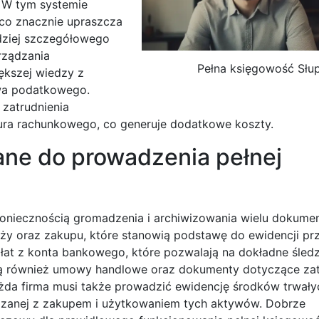
. W tym systemie
co znacznie upraszcza
dziej szczegółowego
rządzania
Pełna księgowość Słu
kszej wiedzy z
wa podatkowego.
zatrudnienia
iura rachunkowego, co generuje dodatkowe koszty.
ne do prowadzenia pełnej
koniecznością gromadzenia i archiwizowania wielu dokum
aży oraz zakupu, które stanowią podstawę do ewidencji p
at z konta bankowego, które pozwalają na dokładne śled
ą również umowy handlowe oraz dokumenty dotyczące zat
ażda firma musi także prowadzić ewidencję środków trwały
zanej z zakupem i użytkowaniem tych aktywów. Dobrze