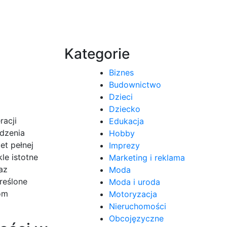
Kategorie
Biznes
Budownictwo
Dzieci
Dziecko
racji
Edukacja
dzenia
Hobby
et pełnej
Imprezy
le istotne
Marketing i reklama
az
Moda
reślone
Moda i uroda
com
Motoryzacja
Nieruchomości
Obcojęzyczne