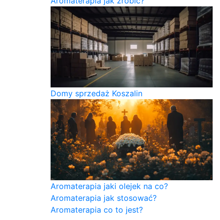
Aromaterapia jak zrobić?
Domy sprzedaż Koszalin
Aromaterapia jaki olejek na co?
Aromaterapia jak stosować?
Aromaterapia co to jest?