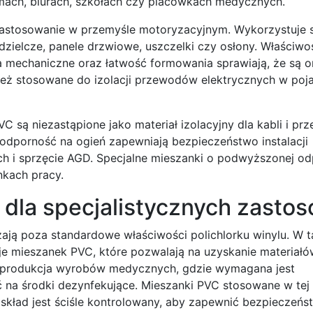
ach, biurach, szkołach czy placówkach medycznych.
astosowanie w przemyśle motoryzacyjnym. Wykorzystuje s
zielcze, panele drzwiowe, uszczelki czy osłony. Właściwoś
a mechaniczne oraz łatwość formowania sprawiają, że są 
ież stosowane do izolacji przewodów elektrycznych w poj
 są niezastąpione jako materiał izolacyjny dla kabli i pr
 odporność na ogień zapewniają bezpieczeństwo instalacji
h i sprzęcie AGD. Specjalne mieszanki o podwyższonej od
nkach pracy.
dla specjalistycznych zasto
ją poza standardowe właściwości polichlorku winylu. W t
cje mieszanek PVC, które pozwalają na uzyskanie materiałó
t produkcja wyrobów medycznych, gdzie wymagana jest
ć na środki dezynfekujące. Mieszanki PVC stosowane w tej
h skład jest ściśle kontrolowany, aby zapewnić bezpieczeńs