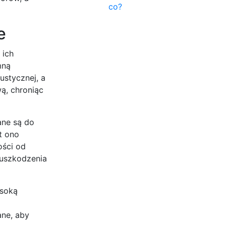
co?
e
 ich
mną
ustycznej, a
ą, chroniąc
ane są do
t ono
ości od
 uszkodzenia
ysoką
ane, aby