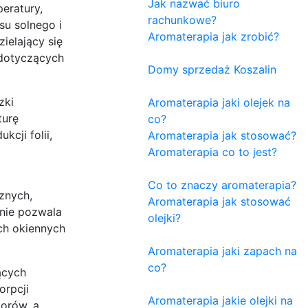
Jak nazwać biuro
eratury,
rachunkowe?
su solnego i
Aromaterapia jak zrobić?
zielający się
 dotyczących
Domy sprzedaż Koszalin
zki
Aromaterapia jaki olejek na
turę
co?
cji folii,
Aromaterapia jak stosować?
Aromaterapia co to jest?
Co to znaczy aromaterapia?
znych,
Aromaterapia jak stosować
anie pozwala
olejki?
ch okiennych
Aromaterapia jaki zapach na
co?
ących
orpcji
Aromaterapia jakie olejki na
lorów, a