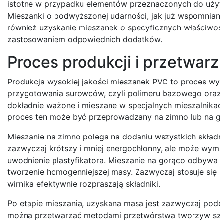
istotne w przypadku elementów przeznaczonych do użytk
Mieszanki o podwyższonej udarności, jak już wspomnian
również uzyskanie mieszanek o specyficznych właściwoś
zastosowaniem odpowiednich dodatków.
Proces produkcji i przetwa
Produkcja wysokiej jakości mieszanek PVC to proces wym
przygotowania surowców, czyli polimeru bazowego ora
dokładnie ważone i mieszane w specjalnych mieszalnika
proces ten może być przeprowadzany na zimno lub na g
Mieszanie na zimno polega na dodaniu wszystkich składn
zazwyczaj krótszy i mniej energochłonny, ale może wy
uwodnienie plastyfikatora. Mieszanie na gorąco odbywa
tworzenie homogenniejszej masy. Zazwyczaj stosuje się m
wirnika efektywnie rozpraszają składniki.
Po etapie mieszania, uzyskana masa jest zazwyczaj pod
można przetwarzać metodami przetwórstwa tworzyw szt