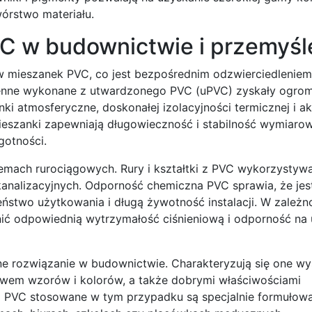
wórstwo materiału.
C w budownictwie i przemyśl
w mieszanek PVC, co jest bezpośrednim odzwierciedleniem
okienne wykonane z utwardzonego PVC (uPVC) zyskały ogro
ki atmosferyczne, doskonałej izolacyjności termicznej i ak
ieszanki zapewniają długowieczność i stabilność wymiarow
gotności.
emach rurociągowych. Rury i kształtki z PVC wykorzystyw
 kanalizacyjnych. Odporność chemiczna PVC sprawia, że jes
ństwo użytkowania i długą żywotność instalacji. W zależn
nić odpowiednią wytrzymałość ciśnieniową i odporność na
ne rozwiązanie w budownictwie. Charakteryzują się one w
ctwem wzorów i kolorów, a także dobrymi właściwościami
ki PVC stosowane w tym przypadku są specjalnie formułow