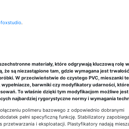
ofoxstudio
.
wszechstronne materiały, które odgrywają kluczową rolę w
ją, że są niezastąpione tam, gdzie wymagana jest trwałoś
obróbki. W przeciwieństwie do czystego PVC, mieszanki te
ry, wypełniacze, barwniki czy modyfikatory udarności, któr
sowań. To właśnie dzięki tym modyfikacjom możliwe jest
ących najbardziej rygorystyczne normy i wymagania tech
połączeniu polimeru bazowego z odpowiednio dobranymi
odatek pełni specyficzną funkcję. Stabilizatory zapobiega
 przetwarzania i eksploatacji. Plastyfikatory nadają mies