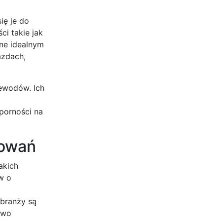
ię je do
ci takie jak
one idealnym
azdach,
zewodów. Ich
porności na
sowań
akich
w o
 branży są
two