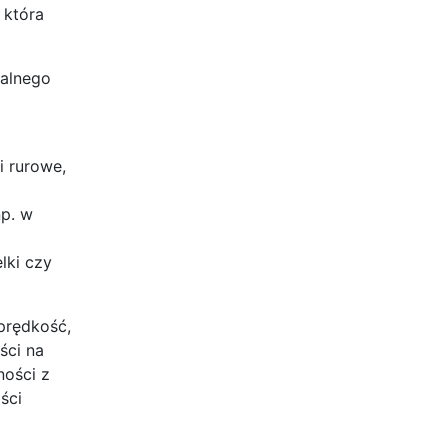
 która
nalnego
i rurowe,
np. w
lki czy
prędkość,
ści na
ności z
ści