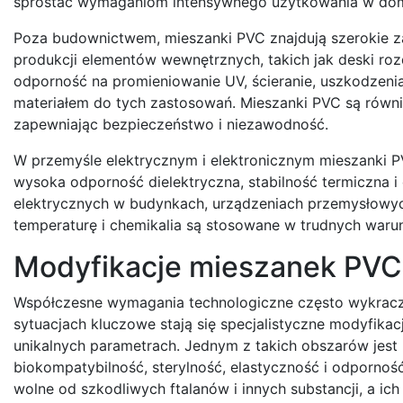
sprostać wymaganiom intensywnego użytkowania w dom
Poza budownictwem, mieszanki PVC znajdują szerokie z
produkcji elementów wewnętrznych, takich jak deski rozd
odporność na promieniowanie UV, ścieranie, uszkodzeni
materiałem do tych zastosowań. Mieszanki PVC są równ
zapewniając bezpieczeństwo i niezawodność.
W przemyśle elektrycznym i elektronicznym mieszanki PVC
wysoka odporność dielektryczna, stabilność termiczna i
elektrycznych w budynkach, urządzeniach przemysłowyc
temperaturę i chemikalia są stosowane w trudnych waru
Modyfikacje mieszanek PVC 
Współczesne wymagania technologiczne często wykracza
sytuacjach kluczowe stają się specjalistyczne modyfika
unikalnych parametrach. Jednym z takich obszarów jes
biokompatybilność, sterylność, elastyczność i odpornoś
wolne od szkodliwych ftalanów i innych substancji, a ic