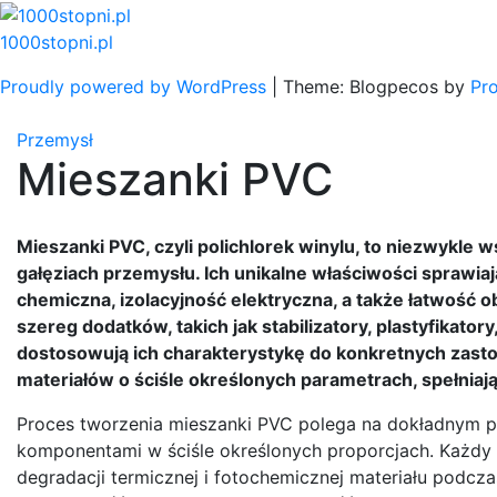
Skip
to
1000stopni.pl
content
Proudly powered by WordPress
|
Theme: Blogpecos by
Pr
Przemysł
Mieszanki PVC
Mieszanki PVC, czyli polichlorek winylu, to niezwykle 
gałęziach przemysłu. Ich unikalne właściwości sprawia
chemiczna, izolacyjność elektryczna, a także łatwość 
szereg dodatków, takich jak stabilizatory, plastyfikato
dostosowują ich charakterystykę do konkretnych zasto
materiałów o ściśle określonych parametrach, spełniaj
Proces tworzenia mieszanki PVC polega na dokładnym 
komponentami w ściśle określonych proporcjach. Każdy d
degradacji termicznej i fotochemicznej materiału podczas