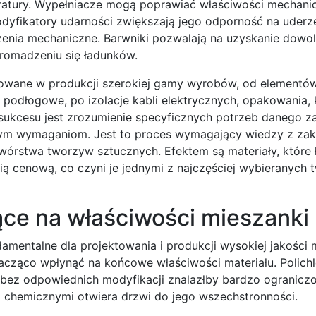
peratury. Wypełniacze mogą poprawiać właściwości mechani
dyfikatory udarności zwiększają jego odporność na uderzen
nia mechaniczne. Barwniki pozwalają na uzyskanie dowol
gromadzeniu się ładunków.
sowane w produkcji szerokiej gamy wyrobów, od elementó
ny podłogowe, po izolacje kabli elektrycznych, opakowania
ukcesu jest zrozumienie specyficznych potrzeb danego z
 tym wymaganiom. Jest to proces wymagający wiedzy z zak
etwórstwa tworzyw sztucznych. Efektem są materiały, które
ą cenową, co czyni je jednymi z najczęściej wybieranych
ące na właściwości mieszanki
mentalne dla projektowania i produkcji wysokiej jakości
nacząco wpłynąć na końcowe właściwości materiału. Polichl
 bez odpowiednich modyfikacji znalazłby bardzo ogranicz
i chemicznymi otwiera drzwi do jego wszechstronności.