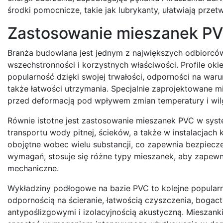
środki pomocnicze, takie jak lubrykanty, ułatwiają przet
Zastosowanie mieszanek PV
Branża budowlana jest jednym z największych odbiorcó
wszechstronności i korzystnych właściwości. Profile 
popularność dzięki swojej trwałości, odporności na warun
także łatwości utrzymania. Specjalnie zaprojektowane m
przed deformacją pod wpływem zmian temperatury i wil
Równie istotne jest zastosowanie mieszanek PVC w syst
transportu wody pitnej, ścieków, a także w instalacjach
obojętne wobec wielu substancji, co zapewnia bezpiecze
wymagań, stosuje się różne typy mieszanek, aby zapew
mechaniczne.
Wykładziny podłogowe na bazie PVC to kolejne popular
odpornością na ścieranie, łatwością czyszczenia, boga
antypoślizgowymi i izolacyjnością akustyczną. Mieszan