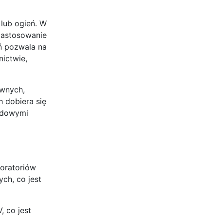
lub ogień. W
 Zastosowanie
ń pozwala na
ictwie,
ywnych,
h dobiera się
ładowymi
boratoriów
ch, co jest
 co jest