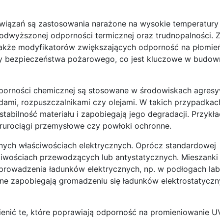
ązań są zastosowania narażone na wysokie temperatury 
 podwyższonej odporności termicznej oraz trudnopalności.
a także modyfikatorów zwiększających odporność na płomie
my bezpieczeństwa pożarowego, co jest kluczowe w budown
porności chemicznej są stosowane w środowiskach agres
dami, rozpuszczalnikami czy olejami. W takich przypadkac
ą stabilność materiału i zapobiegają jego degradacji. Przyk
rurociągi przemysłowe czy powłoki ochronne.
ych właściwościach elektrycznych. Oprócz standardowej
ściwościach przewodzących lub antystatycznych. Mieszanki
odprowadzenia ładunków elektrycznych, np. w podłogach la
zne zapobiegają gromadzeniu się ładunków elektrostatyczny
nić te, które poprawiają odporność na promieniowanie UV,