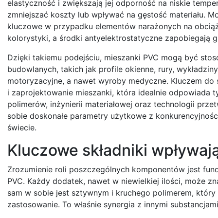
elastyczność i zwiększają jej odporność na niskie tem
zmniejszać koszty lub wpływać na gęstość materiału. Mo
kluczowe w przypadku elementów narażonych na obciąże
kolorystyki, a środki antyelektrostatyczne zapobiegają 
Dzięki takiemu podejściu, mieszanki PVC mogą być sto
budowlanych, takich jak profile okienne, rury, wykładzi
motoryzacyjne, a nawet wyroby medyczne. Kluczem do s
i zaprojektowanie mieszanki, która idealnie odpowiada
polimerów, inżynierii materiałowej oraz technologii prz
sobie doskonałe parametry użytkowe z konkurencyjności
świecie.
Kluczowe składniki wpływaj
Zrozumienie roli poszczególnych komponentów jest funda
PVC. Każdy dodatek, nawet w niewielkiej ilości, może z
sam w sobie jest sztywnym i kruchego polimerem, który
zastosowanie. To właśnie synergia z innymi substancjam