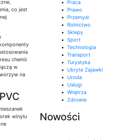
czne,
Praca
ia, co jest
Prawo
nej
Przemysł
Rolnictwo
Sklepy
w
Sport
, komponenty
Technologia
astosowania
Transport
resu chemii
Turystyka
 łączą w
Ukryte Zajawki
 tworzyw na
Uroda
Usługi
Wnętrza
 PVC
Zdrowie
 mieszanek
Nowości
orek winylu
one