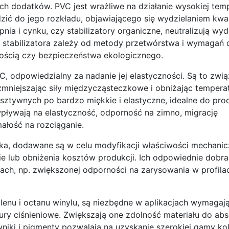
ch dodatków. PVC jest wrażliwe na działanie wysokiej temp
zić do jego rozkładu, objawiającego się wydzielaniem kwa
pnia i cynku, czy stabilizatory organiczne, neutralizują wyd
 stabilizatora zależy od metody przetwórstwa i wymagań
ością czy bezpieczeństwa ekologicznego.
C, odpowiedzialny za nadanie jej elastyczności. Są to zwią
zmniejszając siły międzycząsteczkowe i obniżając tempera
ztywnych po bardzo miękkie i elastyczne, idealne do produk
a wpływają na elastyczność, odporność na zimno, migrację
małość na rozciąganie.
nka, dodawane są w celu modyfikacji właściwości mechanic
ie lub obniżenia kosztów produkcji. Ich odpowiednie dobr
ch, np. zwiększonej odporności na zarysowania w profila
ylenu i octanu winylu, są niezbędne w aplikacjach wymagaj
rury ciśnieniowe. Zwiększają one zdolność materiału do abs
rwniki i pigmenty pozwalają na uzyskanie szerokiej gamy ko