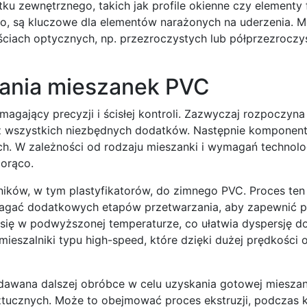
u zewnętrznego, takich jak profile okienne czy elementy
o, są kluczowe dla elementów narażonych na uderzenia. Mo
ciach optycznych, np. przezroczystych lub półprzezroczys
rzania mieszanek PVC
agający precyzji i ścisłej kontroli. Zazwyczaj rozpoczyna
z wszystkich niezbędnych dodatków. Następnie komponent
ch. W zależności od rodzaju mieszanki i wymagań technolo
orąco.
ików, w tym plastyfikatorów, do zimnego PVC. Proces ten 
magać dodatkowych etapów przetwarzania, aby zapewnić p
 się w podwyższonej temperaturze, co ułatwia dyspersję d
ieszalniki typu high-speed, które dzięki dużej prędkości 
dawana dalszej obróbce w celu uzyskania gotowej mieszank
ucznych. Może to obejmować proces ekstruzji, podczas 