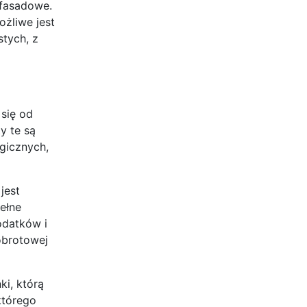
 fasadowe.
żliwe jest
tych, z
 się od
y te są
gicznych,
jest
ełne
odatków i
obrotowej
i, którą
którego