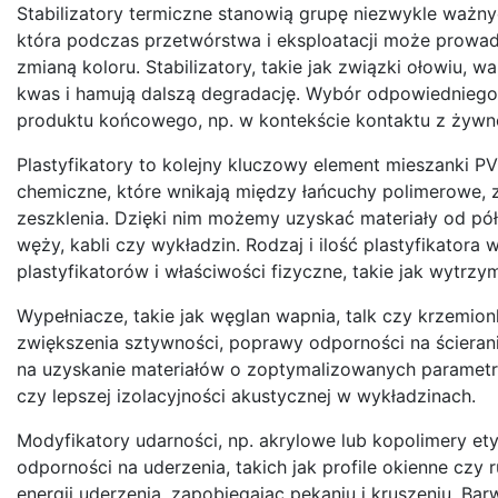
Stabilizatory termiczne stanowią grupę niezwykle ważny
która podczas przetwórstwa i eksploatacji może prowad
zmianą koloru. Stabilizatory, takie jak związki ołowiu, wa
kwas i hamują dalszą degradację. Wybór odpowiedniego
produktu końcowego, np. w kontekście kontaktu z żywn
Plastyfikatory to kolejny kluczowy element mieszanki PV
chemiczne, które wnikają między łańcuchy polimerowe, 
zeszklenia. Dzięki nim możemy uzyskać materiały od półs
węży, kabli czy wykładzin. Rodzaj i ilość plastyfikator
plastyfikatorów i właściwości fizyczne, takie jak wytrzy
Wypełniacze, takie jak węglan wapnia, talk czy krzemio
zwiększenia sztywności, poprawy odporności na ścieran
na uzyskanie materiałów o zoptymalizowanych parametra
czy lepszej izolacyjności akustycznej w wykładzinach.
Modyfikatory udarności, np. akrylowe lub kopolimery et
odporności na uderzenia, takich jak profile okienne czy 
energii uderzenia, zapobiegając pękaniu i kruszeniu. Ba