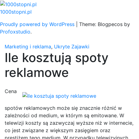
Skip
to
1000stopni.pl
content
Proudly powered by WordPress
|
Theme: Blogpecos by
Profoxstudio
.
Marketing i reklama
,
Ukryte Zajawki
Ile kosztują spoty
reklamowe
Cena
spotów reklamowych może się znacznie różnić w
zależności od medium, w którym są emitowane. W
telewizji koszty są zazwyczaj wyższe niż w internecie,
co jest związane z większym zasięgiem oraz
prestiżem tego medium. W przypadku telewizyjnych