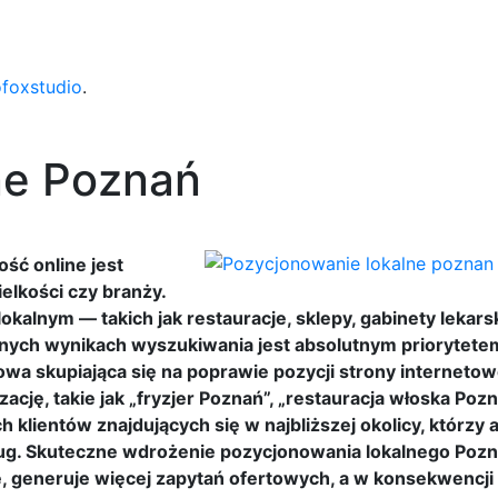
ofoxstudio
.
ne Poznań
ść online jest
ielkości czy branży.
okalnym — takich jak restauracje, sklepy, gabinety lekars
lnych wynikach wyszukiwania jest absolutnym priorytete
wa skupiająca się na poprawie pozycji strony internetow
ację, takie jak „fryzjer Poznań”, „restauracja włoska Poz
h klientów znajdujących się w najbliższej okolicy, którzy
ług. Skuteczne wdrożenie pozycjonowania lokalnego Poz
e, generuje więcej zapytań ofertowych, a w konsekwencji