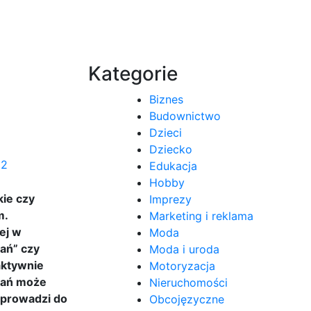
Kategorie
Biznes
Budownictwo
Dzieci
Dziecko
Edukacja
Hobby
kie czy
Imprezy
m.
Marketing i reklama
ej w
Moda
nań” czy
Moda i uroda
 aktywnie
Motoryzacja
nań może
Nieruchomości
 prowadzi do
Obcojęzyczne