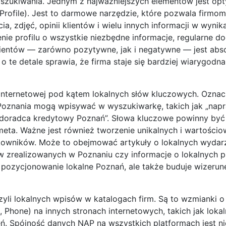
szukiwania. Jednym z najważniejszych elementów jest opt
rofile). Jest to darmowe narzędzie, które pozwala firmom
, zdjęć, opinii klientów i wielu innych informacji w wynik
ie profilu o wszystkie niezbędne informacje, regularne d
lientów — zarówno pozytywne, jak i negatywne — jest abso
o te detale sprawia, że firma staje się bardziej wiarygodn
 internetowej pod kątem lokalnych słów kluczowych. Oznac
 z Poznania mogą wpisywać w wyszukiwarkę, takich jak „nap
doradca kredytowy Poznań”. Słowa kluczowe powinny być 
meta. Ważne jest również tworzenie unikalnych i wartościow
tkowników. Może to obejmować artykuły o lokalnych wydar
ów zrealizowanych w Poznaniu czy informacje o lokalnych 
 pozycjonowanie lokalne Poznań, ale także buduje wizerun
yli lokalnych wpisów w katalogach firm. Są to wzmianki o
 Phone) na innych stronach internetowych, takich jak lokal
eń. Spójność danych NAP na wszystkich platformach jest n