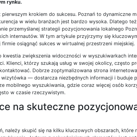
ym rynku.
st pierwszym krokiem do sukcesu. Poznań to dynamiczne m
urencja w wielu branżach jest bardzo wysoka. Dlatego też
wanie przemyślanej strategii pozycjonowania lokalnego Pozn
kich internautów. W tym artykule przyjrzymy się kluczow
irmie osiągnąć sukces w wirtualnej przestrzeni miejskiej.
ko kwestia zwiększenia widoczności w wyszukiwarkach int
 Klienci, którzy szukają usług w swojej okolicy, często pre
skontaktować. Dobrze zoptymalizowana strona internetow
na wizytówka — dostarcza niezbędnych informacji i buduje
erze mobilnego wyszukiwania, gdzie coraz więcej osób korz
ęsto w czasie rzeczywistym.
ące na skuteczne pozycjonow
 należy skupić się na kilku kluczowych obszarach, które 