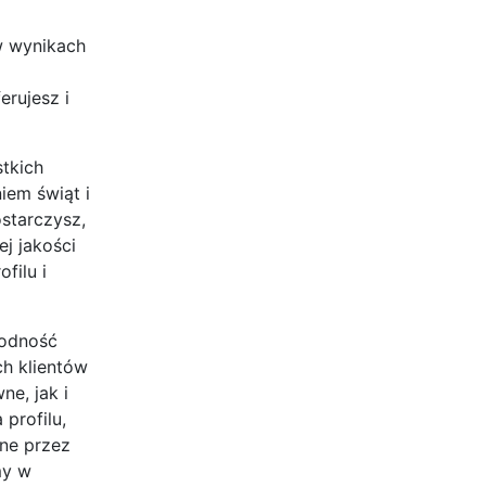
w wynikach
erujesz i
stkich
iem świąt i
ostarczysz,
j jakości
filu i
godność
ch klientów
e, jak i
profilu,
ane przez
my w