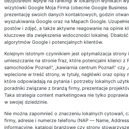
bezpośredni wpływ na rankingi w lokalnych wynikach wy
wizytówki Google Moja Firma (obecnie Google Business P
prezentację swoich danych kontaktowych, godzin otwarcia
wyszukiwania Google oraz na Mapach Google. Uzupełnien
postów i zdjęć, a także aktywne reagowanie na opinie k
kluczowe dla zwiększenia widoczności lokalnej. Dbałość 
algorytmów Google i potencjalnych klientów.
Kolejnym istotnym czynnikiem jest optymalizacja strony
umieszczanie na stronie fraz, które potencjalni klienci
samochodów Poznań”, „kawiarnia centrum Poznań” czy „
wplecione w treść strony, w tytuły, nagłówki oraz opisy 
które odpowiadają na pytania i potrzeby lokalnych uży
poradniki związane z branżą firmy, prezentacje projekt
Taka strategia content marketingowa nie tylko poprawia
w swojej dziedzinie.
Nie można zapomnieć o znaczeniu lokalnych cytowań, cz
firmy, adresie i numerze telefonu (NAP — Name, Address,
informacyjne, katalogi branżowe czy strony stowarzysz