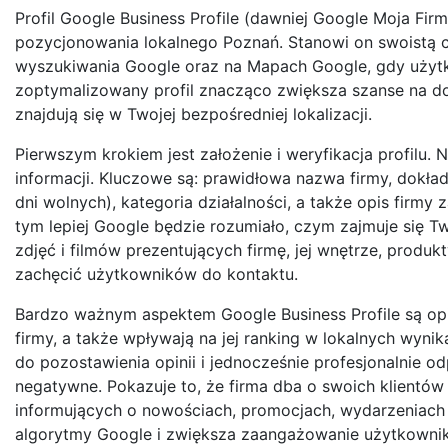
Profil Google Business Profile (dawniej Google Moja Fi
pozycjonowania lokalnego Poznań. Stanowi on swoistą c
wyszukiwania Google oraz na Mapach Google, gdy użytk
zoptymalizowany profil znacząco zwiększa szanse na dota
znajdują się w Twojej bezpośredniej lokalizacji.
Pierwszym krokiem jest założenie i weryfikacja profilu.
informacji. Kluczowe są: prawidłowa nazwa firmy, dokład
dni wolnych), kategoria działalności, a także opis firmy
tym lepiej Google będzie rozumiało, czym zajmuje się T
zdjęć i filmów prezentujących firmę, jej wnętrze, produk
zachęcić użytkowników do kontaktu.
Bardzo ważnym aspektem Google Business Profile są opi
firmy, a także wpływają na jej ranking w lokalnych wyn
do pozostawienia opinii i jednocześnie profesjonalnie 
negatywne. Pokazuje to, że firma dba o swoich klientów i
informujących o nowościach, promocjach, wydarzeniach c
algorytmy Google i zwiększa zaangażowanie użytkownikó