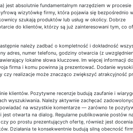
rma) jest absolutnie fundamentalnym narzędziem w procesie
yfrową wizytówkę firmy, która pojawia się bezpośrednio 
ownicy szukają produktów lub usług w okolicy. Dobrze
rcie do klientów, którzy są już zainteresowani tym, co of
 Następnie należy zadbać o kompletność i dokładność wszy
ny adres, numer telefonu, godziny otwarcia (z uwzględnien
 zawierający lokalne słowa kluczowe. Im więcej informacji d
woja firma i komu powinna ją prezentować. Dodanie wysokie
ty czy realizacje może znacząco zwiększyć atrakcyjność pro
nie klientów. Pozytywne recenzje budują zaufanie i wiary
ikach wyszukiwania. Należy aktywnie zachęcać zadowolony
odpowiadać na wszystkie komentarze — zarówno te pozytywn
 jest otwarta na dialog. Regularne publikowanie postów na 
zy po prostu prezentujących ofertę, również jest doceni
w. Działania te konsekwentnie budują silną obecność fir