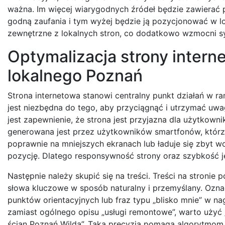
ważna. Im więcej wiarygodnych źródeł będzie zawierać p
godną zaufania i tym wyżej będzie ją pozycjonować w l
zewnętrzne z lokalnych stron, co dodatkowo wzmocni sy
Optymalizacja strony inter
lokalnego Poznań
Strona internetowa stanowi centralny punkt działań w 
jest niezbędna do tego, aby przyciągnąć i utrzymać uw
jest zapewnienie, że strona jest przyjazna dla użytkow
generowana jest przez użytkowników smartfonów, którzy c
poprawnie na mniejszych ekranach lub ładuje się zbyt w
pozycję. Dlatego responsywność strony oraz szybkość j
Następnie należy skupić się na treści. Treści na stronie 
słowa kluczowe w sposób naturalny i przemyślany. Oznac
punktów orientacyjnych lub fraz typu „blisko mnie” w na
zamiast ogólnego opisu „usługi remontowe”, warto uży
ścian Poznań Wilda”. Taka precyzja pomaga algorytmom 