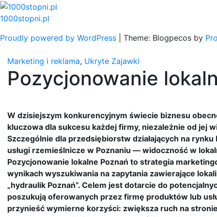
Skip
to
1000stopni.pl
content
Proudly powered by WordPress
|
Theme: Blogpecos by
Pr
Marketing i reklama
,
Ukryte Zajawki
Pozycjonowanie lokal
W dzisiejszym konkurencyjnym świecie biznesu obecno
kluczowa dla sukcesu każdej firmy, niezależnie od jej w
Szczególnie dla przedsiębiorstw działających na rynku l
usługi rzemieślnicze w Poznaniu — widoczność w loka
Pozycjonowanie lokalne Poznań to strategia marketingo
wynikach wyszukiwania na zapytania zawierające lokaliz
„hydraulik Poznań”. Celem jest dotarcie do potencjalnyc
poszukują oferowanych przez firmę produktów lub us
przynieść wymierne korzyści: zwiększa ruch na stroni