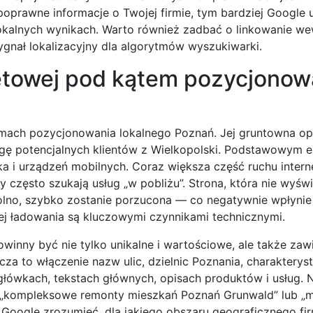
oprawne informacje o Twojej firmie, tym bardziej Google u
okalnych wynikach. Warto również zadbać o linkowanie we
gnał lokalizacyjny dla algorytmów wyszukiwarki.
netowej pod kątem pozycjonow
ramach pozycjonowania lokalnego Poznań. Jej gruntowna op
agę potencjalnych klientów z Wielkopolski. Podstawowym 
nika i urządzeń mobilnych. Coraz większa część ruchu inte
zęsto szukają usług „w pobliżu”. Strona, która nie wyświe
olno, szybko zostanie porzucona — co negatywnie wpłynie 
ej ładowania są kluczowymi czynnikami technicznymi.
powinny być nie tylko unikalne i wartościowe, ale także zaw
za to włączenie nazw ulic, dzielnic Poznania, charakterys
główkach, tekstach głównych, opisach produktów i usług. 
ć „kompleksowe remonty mieszkań Poznań Grunwald” lub „
Google zrozumieć, dla jakiego obszaru geograficznego fir