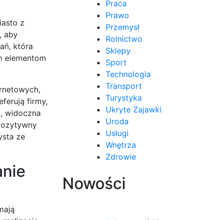
Praca
Prawo
iasto z
Przemysł
, aby
Rolnictwo
ań, która
Sklepy
ym elementom
Sport
Technologia
Transport
ernetowych,
Turystyka
ferują firmy,
Ukryte Zajawki
a, widoczna
Uroda
 pozytywny
Usługi
ysta ze
Wnętrza
Zdrowie
anie
Nowości
mają