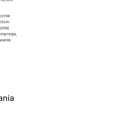
icznie
botom
ażdej
ompresja,
owanie
ania