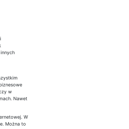
i
k
 innych
szystkim
 biznesowe
czy w
rmach. Nawet
ernetowej. W
we. Można to