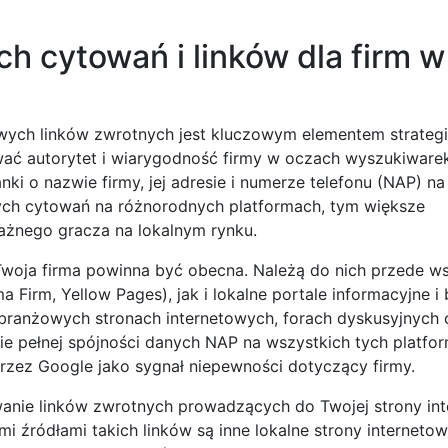
h cytowań i linków dla firm w
wych linków zwrotnych jest kluczowym elementem strategi
ać autorytet i wiarygodność firmy w oczach wyszukiware
 o nazwie firmy, jej adresie i numerze telefonu (NAP) na
nych cytowań na różnorodnych platformach, tym większe
żnego gracza na lokalnym rynku.
 Twoja firma powinna być obecna. Należą do nich przede w
Firm, Yellow Pages), jak i lokalne portale informacyjne i
branżowych stronach internetowych, forach dyskusyjnych 
ie pełnej spójności danych NAP na wszystkich tych platfo
rzez Google jako sygnał niepewności dotyczący firmy.
anie linków zwrotnych prowadzących do Twojej strony int
i źródłami takich linków są inne lokalne strony interneto