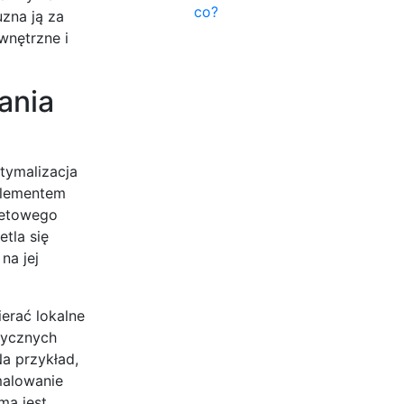
co?
zna ją za
wnętrzne i
ania
tymalizacja
elementem
rnetowego
tla się
na jej
ierać lokalne
tycznych
Na przykład,
malowanie
ma jest