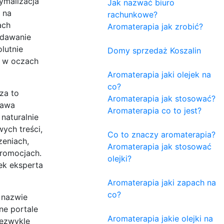
ymalizacja
Jak nazwać biuro
 na
rachunkowe?
ach
Aromaterapia jak zrobić?
odawanie
lutnie
Domy sprzedaż Koszalin
a w oczach
Aromaterapia jaki olejek na
co?
za to
Aromaterapia jak stosować?
rawa
Aromaterapia co to jest?
naturalnie
ych treści,
Co to znaczy aromaterapia?
zeniach,
Aromaterapia jak stosować
promocjach.
olejki?
ek eksperta
Aromaterapia jaki zapach na
co?
 nazwie
ne portale
Aromaterapia jakie olejki na
iezwykle