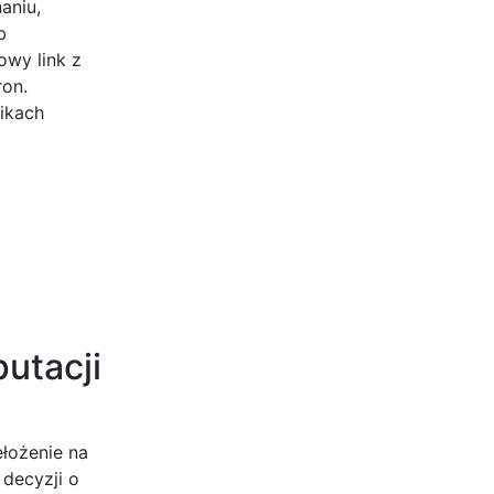
aniu,
b
owy link z
ron.
nikach
utacji
ełożenie na
decyzji o