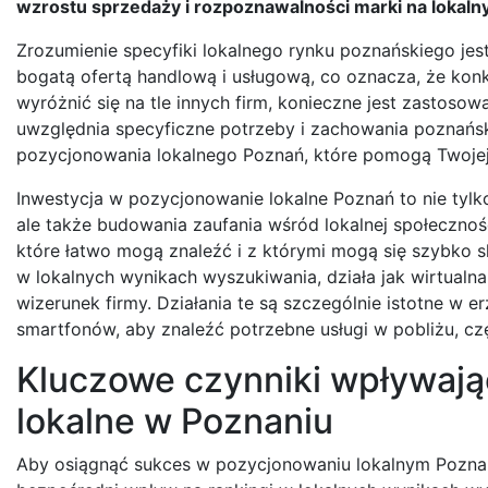
wzrostu sprzedaży i rozpoznawalności marki na lokaln
Zrozumienie specyfiki lokalnego rynku poznańskiego je
bogatą ofertą handlową i usługową, co oznacza, że konk
wyróżnić się na tle innych firm, konieczne jest zastoso
uwzględnia specyficzne potrzeby i zachowania poznańs
pozycjonowania lokalnego Poznań, które pomogą Twojej f
Inwestycja w pozycjonowanie lokalne Poznań to nie tyl
ale także budowania zaufania wśród lokalnej społeczności.
które łatwo mogą znaleźć i z którymi mogą się szybko 
w lokalnych wynikach wyszukiwania, działa jak wirtual
wizerunek firmy. Działania te są szczególnie istotne w 
smartfonów, aby znaleźć potrzebne usługi w pobliżu, cz
Kluczowe czynniki wpływaj
lokalne w Poznaniu
Aby osiągnąć sukces w pozycjonowaniu lokalnym Poznań,