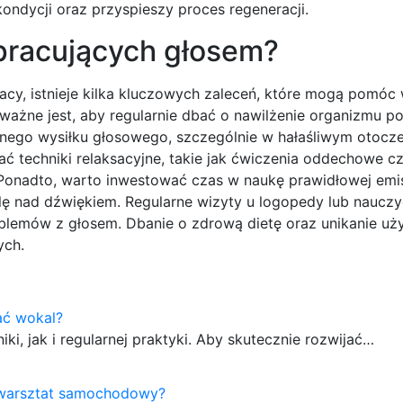
ndycji oraz przyspieszy proces regeneracji.
 pracujących głosem?
racy, istnieje kilka kluczowych zaleceń, które mogą pomóc
ażne jest, aby regularnie dbać o nawilżenie organizmu po
rnego wysiłku głosowego, szczególnie w hałaśliwym otocze
ć techniki relaksacyjne, takie jak ćwiczenia oddechowe c
. Ponadto, warto inwestować czas w naukę prawidłowej emis
lę nad dźwiękiem. Regularne wizyty u logopedy lub nauczy
oblemów z głosem. Dbanie o zdrową dietę oraz unikanie u
ych.
ać wokal?
i, jak i regularnej praktyki. Aby skutecznie rozwijać…
 warsztat samochodowy?