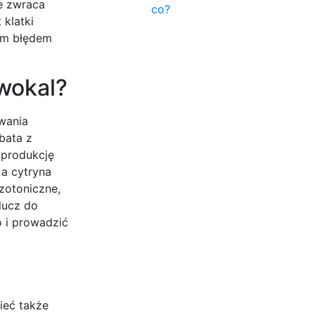
e zwraca
co?
klatki
nym błędem
 wokal?
wania
bata z
 produkcję
 a cytryna
zotoniczne,
lucz do
 i prowadzić
ieć także