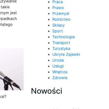
dużywanie
Praca
takie
Prawo
znym jest
Przemysł
zypadkach
Rolnictwo
Dlatego
Sklepy
Sport
Technologia
Transport
Turystyka
Ukryte Zajawki
Uroda
Usługi
Wnętrza
Zdrowie
Nowości
kal?