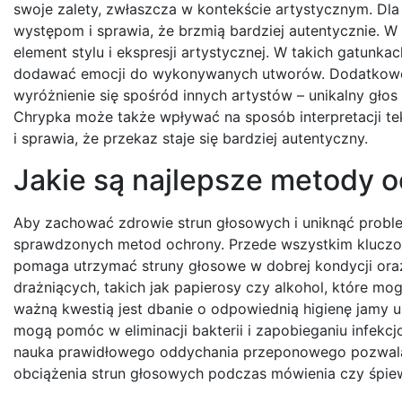
swoje zalety, zwłaszcza w kontekście artystycznym. Dla
występom i sprawia, że brzmią bardziej autentycznie. 
element stylu i ekspresji artystycznej. W takich gatun
dodawać emocji do wykonywanych utworów. Dodatkowo,
wyróżnienie się spośród innych artystów – unikalny g
Chrypka może także wpływać na sposób interpretacji tek
i sprawia, że przekaz staje się bardziej autentyczny.
Jakie są najlepsze metody 
Aby zachować zdrowie strun głosowych i uniknąć probl
sprawdzonych metod ochrony. Przede wszystkim kluczow
pomaga utrzymać struny głosowe w dobrej kondycji oraz
drażniących, takich jak papierosy czy alkohol, które mo
ważną kwestią jest dbanie o odpowiednią higienę jamy u
mogą pomóc w eliminacji bakterii i zapobieganiu infek
nauka prawidłowego oddychania przeponowego pozwala 
obciążenia strun głosowych podczas mówienia czy śpie