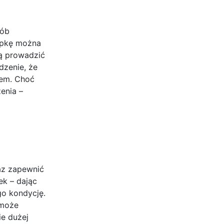
sób
rypkę można
gą prowadzić
dzenie, że
sem. Choć
enia –
az zapewnić
ek – dając
go kondycję.
 może
ie dużej