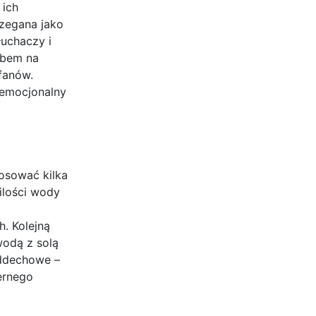
 ich
rzegana jako
łuchaczy i
obem na
fanów.
 emocjonalny
osować kilka
ilości wody
h. Kolejną
wodą z solą
oddechowe –
ernego