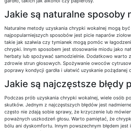
gardło, takich jak alkohol czy papierosy.
Jakie są naturalne sposoby 
Naturalne metody uzyskania chrypki wokalnej mogą być b
najpopularniejszych sposobów jest picie naparów ziołowy
takie jak szałwia czy tymianek mogą pomóc w łagodzeni
chrypki. Innym sposobem jest stosowanie miodu jako na
herbaty lub spożywać samodzielnie. Dodatkowo warto zw
zdrowie strun głosowych. Spożywanie owoców cytrusow
poprawy kondycji gardła i ułatwić uzyskanie pożądanej c
Jakie są najczęstsze błędy 
Podczas prób uzyskania chrypki wokalnej, wiele osób p
skutków. Jednym z najczęstszych błędów jest nadmierne
często nie zdają sobie sprawy, że krzyczenie lub mówie
poważnych uszkodzeń głosu. Warto pamiętać, że chryp
bólu ani dyskomfortu. Innym powszechnym błędem jest i