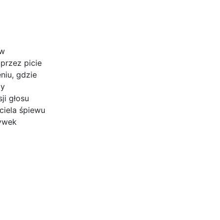
 w
przez picie
niu, gdzie
zy
ji głosu
ciela śpiewu
żywek