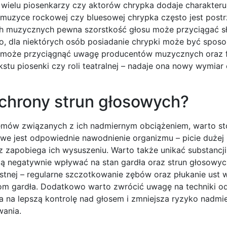
 wielu piosenkarzy czy aktorów chrypka dodaje charakteru
W muzyce rockowej czy bluesowej chrypka często jest post
kach muzycznych pewna szorstkość głosu może przyciągać s
 dla niektórych osób posiadanie chrypki może być spos
łos może przyciągnąć uwagę producentów muzycznych oraz 
stu piosenki czy roli teatralnej – nadaje ona nowy wymiar
ochrony strun głosowych?
emów związanych z ich nadmiernym obciążeniem, warto st
e jest odpowiednie nawodnienie organizmu – picie dużej 
 zapobiega ich wysuszeniu. Warto także unikać substancji
gą negatywnie wpływać na stan gardła oraz strun głosowyc
stnej – regularne szczotkowanie zębów oraz płukanie ust 
cjom gardła. Dodatkowo warto zwrócić uwagę na techniki 
na lepszą kontrolę nad głosem i zmniejsza ryzyko nadmi
wania.