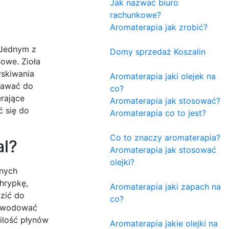
Jak nazwać biuro
rachunkowe?
Aromaterapia jak zrobić?
 Jednym z
Domy sprzedaż Koszalin
sowe. Zioła
yskiwania
Aromaterapia jaki olejek na
dawać do
co?
rające
Aromaterapia jak stosować?
 się do
Aromaterapia co to jest?
Co to znaczy aromaterapia?
al?
Aromaterapia jak stosować
olejki?
anych
hrypkę,
Aromaterapia jaki zapach na
dzić do
co?
powodować
ilość płynów
Aromaterapia jakie olejki na