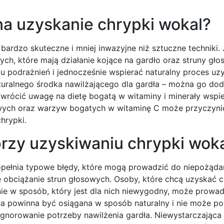
na uzyskanie chrypki wokal?
ardzo skuteczne i mniej inwazyjne niż sztuczne techniki.
ch, które mają działanie kojące na gardło oraz struny gło
u podrażnień i jednocześnie wspierać naturalny proces uz
turalnego środka nawilżającego dla gardła – można go do
rócić uwagę na dietę bogatą w witaminy i minerały wspie
ych oraz warzyw bogatych w witaminę C może przyczynić
hrypki.
przy uzyskiwaniu chrypki wok
opełnia typowe błędy, które mogą prowadzić do niepożąd
 obciążanie strun głosowych. Osoby, które chcą uzyskać c
nie w sposób, który jest dla nich niewygodny, może prowa
ka powinna być osiągana w sposób naturalny i nie może 
gnorowanie potrzeby nawilżenia gardła. Niewystarczająca 