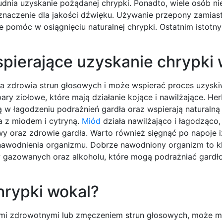
dnia uzyskanie pożądanej chrypki. Ponadto, wiele osób ni
naczenie dla jakości dźwięku. Używanie przepony zamiast 
e pomóc w osiągnięciu naturalnej chrypki. Ostatnim istot
spierające uzyskanie chrypki
 zdrowia strun głosowych i może wspierać proces uzyski
y ziołowe, które mają działanie kojące i nawilżające. Her
ą w łagodzeniu podrażnień gardła oraz wspierają naturalną
 z miodem i cytryną.
Miód
działa nawilżająco i łagodząco,
y oraz zdrowie gardła. Warto również sięgnąć po napoje i
awodnienia organizmu. Dobrze nawodniony organizm to k
 gazowanych oraz alkoholu, które mogą podrażniać gardło
hrypki wokal?
ami zdrowotnymi lub zmęczeniem strun głosowych, może m