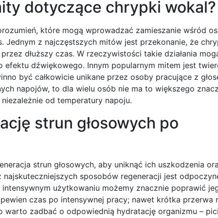
mity dotyczące chrypki wokal?
eporozumień, które mogą wprowadzać zamieszanie wśród o
os. Jednym z najczęstszych mitów jest przekonanie, że ch
 przez dłuższy czas. W rzeczywistości takie działania mo
 efektu dźwiękowego. Innym popularnym mitem jest twier
inno być całkowicie unikane przez osoby pracujące z gło
ch napojów, to dla wielu osób nie ma to większego znacz
niezależnie od temperatury napoju.
ację strun głosowych po
eneracja strun głosowych, aby uniknąć ich uszkodzenia or
najskuteczniejszych sposobów regeneracji jest odpoczyn
po intensywnym użytkowaniu możemy znacznie poprawić je
z pewien czas po intensywnej pracy; nawet krótka przerwa
o warto zadbać o odpowiednią hydratację organizmu – pic