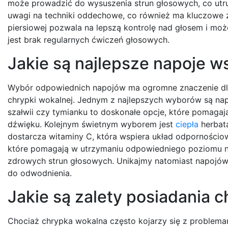
może prowadzić do wysuszenia strun głosowych, co utru
uwagi na techniki oddechowe, co również ma kluczowe z
piersiowej pozwala na lepszą kontrolę nad głosem i moż
jest brak regularnych ćwiczeń głosowych.
Jakie są najlepsze napoje w
Wybór odpowiednich napojów ma ogromne znaczenie dla
chrypki wokalnej. Jednym z najlepszych wyborów są napar
szałwii czy tymianku to doskonałe opcje, które pomagaj
dźwięku. Kolejnym świetnym wyborem jest
ciepła
herbata
dostarcza witaminy C, która wspiera układ odpornościow
które pomagają w utrzymaniu odpowiedniego poziomu n
zdrowych strun głosowych. Unikajmy natomiast napojów
do odwodnienia.
Jakie są zalety posiadania c
Chociaż chrypka wokalna często kojarzy się z problem