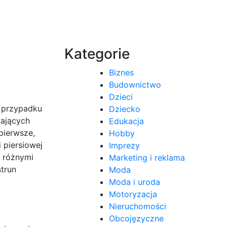
Kategorie
Biznes
Budownictwo
Dzieci
W przypadku
Dziecko
wających
Edukacja
pierwsze,
Hobby
 piersiowej
Imprezy
z różnymi
Marketing i reklama
strun
Moda
Moda i uroda
Motoryzacja
Nieruchomości
Obcojęzyczne