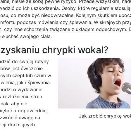
alnej niesie ze sobą pewne ryzyko. Przede wszystkim, na
zić do ich uszkodzenia. Osoby, które regularnie stosują 
osu, co może być nieodwracalne. Kolejnym skutkiem uboc
omfortu podczas mówienia czy śpiewania. W skrajnych pr
ani czy inne schorzenia związane z układem oddechowym. 
 słuchać swojego ciała.
zyskaniu chrypki wokal?
dzić do swojej rutyny
bów jest ćwiczenie
ących szept lub szum w
enia, jak i śpiewania.
chodzi o wydawanie
rozluźnieniu strun
nak, aby nie
iętać o odpowiedniej
Jak zrobić chrypkę wo
 zwrócić uwagę na
cji drażniących