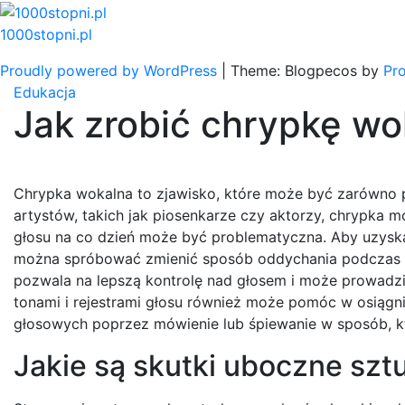
Skip
to
1000stopni.pl
content
Proudly powered by WordPress
|
Theme: Blogpecos by
Pr
Edukacja
Jak zrobić chrypkę wo
Chrypka wokalna to zjawisko, które może być zarówno p
artystów, takich jak piosenkarze czy aktorzy, chrypka
głosu na co dzień może być problematyczna. Aby uzyska
można spróbować zmienić sposób oddychania podczas mó
pozwala na lepszą kontrolę nad głosem i może prowadzi
tonami i rejestrami głosu również może pomóc w osiągnię
głosowych poprzez mówienie lub śpiewanie w sposób, kt
Jakie są skutki uboczne szt