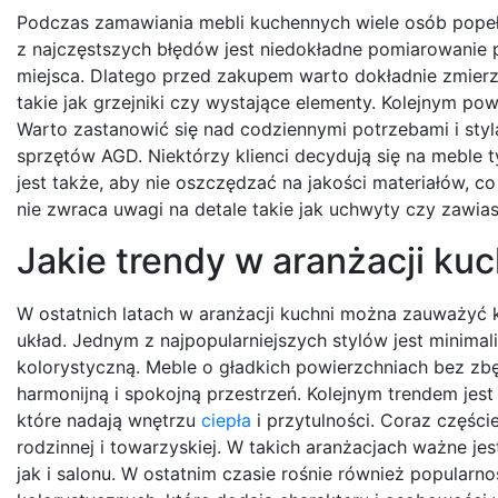
Podczas zamawiania mebli kuchennych wiele osób popeł
z najczęstszych błędów jest niedokładne pomiarowanie p
miejsca. Dlatego przed zakupem warto dokładnie zmier
takie jak grzejniki czy wystające elementy. Kolejnym po
Warto zastanowić się nad codziennymi potrzebami i sty
sprzętów AGD. Niektórzy klienci decydują się na meble 
jest także, aby nie oszczędzać na jakości materiałów, 
nie zwraca uwagi na detale takie jak uchwyty czy zawia
Jakie trendy w aranżacji kuc
W ostatnich latach w aranżacji kuchni można zauważyć k
układ. Jednym z najpopularniejszych stylów jest minimali
kolorystyczną. Meble o gładkich powierzchniach bez z
harmonijną i spokojną przestrzeń. Kolejnym trendem jest
które nadają wnętrzu
ciepła
i przytulności. Coraz części
rodzinnej i towarzyskiej. W takich aranżacjach ważne je
jak i salonu. W ostatnim czasie rośnie również popula