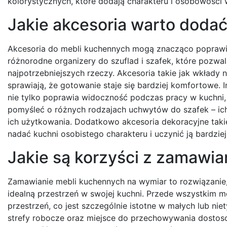
kolorystycznych, które dodają charakteru i osobowości 
Jakie akcesoria warto doda
Akcesoria do mebli kuchennych mogą znacząco poprawić
różnorodne organizery do szuflad i szafek, które pozwa
najpotrzebniejszych rzeczy. Akcesoria takie jak wkłady
sprawiają, że gotowanie staje się bardziej komfortowe.
nie tylko poprawia widoczność podczas pracy w kuchni,
pomyśleć o różnych rodzajach uchwytów do szafek – ic
ich użytkowania. Dodatkowo akcesoria dekoracyjne taki
nadać kuchni osobistego charakteru i uczynić ją bardziej
Jakie są korzyści z zamawi
Zamawianie mebli kuchennych na wymiar to rozwiązanie, 
idealną przestrzeń w swojej kuchni. Przede wszystkim
przestrzeń, co jest szczególnie istotne w małych lub n
strefy robocze oraz miejsce do przechowywania dostoso