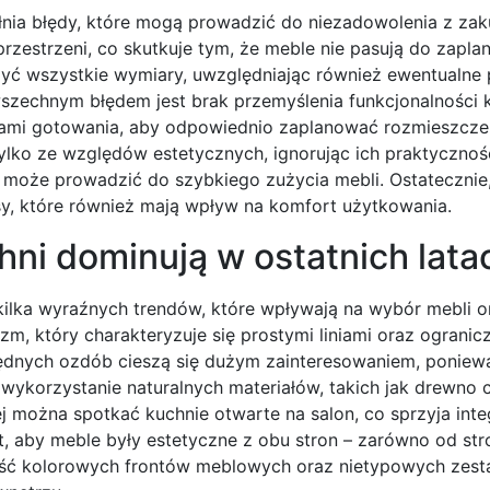
nia błędy, które mogą prowadzić do niezadowolenia z za
rzestrzeni, co skutkuje tym, że meble nie pasują do zapl
zyć wszystkie wymiary, uwzględniając również ewentualne
wszechnym błędem jest brak przemyślenia funkcjonalności k
lami gotowania, aby odpowiednio zaplanować rozmieszczen
tylko ze względów estetycznych, ignorując ich praktyczno
co może prowadzić do szybkiego zużycia mebli. Ostatecznie
sy, które również mają wpływ na komfort użytkowania.
hni dominują w ostatnich lata
ilka wyraźnych trendów, które wpływają na wybór mebli o
zm, który charakteryzuje się prostymi liniami oraz ogranic
będnych ozdób cieszą się dużym zainteresowaniem, poniew
 wykorzystanie naturalnych materiałów, takich jak drewno 
ej można spotkać kuchnie otwarte na salon, co sprzyja inte
st, aby meble były estetyczne z obu stron – zarówno od str
rność kolorowych frontów meblowych oraz nietypowych zest