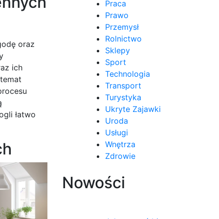
ennych
Praca
Prawo
Przemysł
Rolnictwo
godę oraz
Sklepy
y
Sport
az ich
Technologia
 temat
Transport
procesu
Turystyka
ą
Ukryte Zajawki
gli łatwo
Uroda
Usługi
ch
Wnętrza
Zdrowie
Nowości