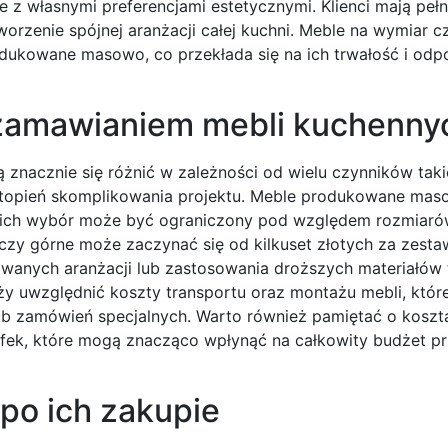
z własnymi preferencjami estetycznymi. Klienci mają pełn
worzenie spójnej aranżacji całej kuchni. Meble na wymiar c
odukowane masowo, co przekłada się na ich trwałość i odp
 zamawianiem mebli kuchenny
nacznie się różnić w zależności od wielu czynników taki
z stopień skomplikowania projektu. Meble produkowane ma
 ich wybór może być ograniczony pod względem rozmiarów 
zy górne może zaczynać się od kilkuset złotych za zestaw
anych aranżacji lub zastosowania droższych materiałów t
ży uwzględnić koszty transportu oraz montażu mebli, któ
 zamówień specjalnych. Warto również pamiętać o koszt
afek, które mogą znacząco wpłynąć na całkowity budżet 
po ich zakupie