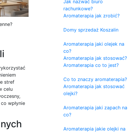
Jak nazwać biuro
rachunkowe?
Aromaterapia jak zrobić?
enne?
Domy sprzedaż Koszalin
Aromaterapia jaki olejek na
i
co?
Aromaterapia jak stosować?
Aromaterapia co to jest?
wykorzystać
nieniem
Co to znaczy aromaterapia?
e stref
Aromaterapia jak stosować
w celu
olejki?
woczesny,
 co wpłynie
Aromaterapia jaki zapach na
co?
nnych
Aromaterapia jakie olejki na