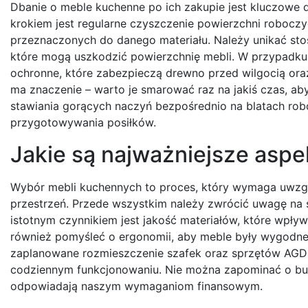
Dbanie o meble kuchenne po ich zakupie jest kluczowe dl
krokiem jest regularne czyszczenie powierzchni robocz
przeznaczonych do danego materiału. Należy unikać st
które mogą uszkodzić powierzchnię mebli. W przypadku
ochronne, które zabezpieczą drewno przed wilgocią or
ma znaczenie – warto je smarować raz na jakiś czas, aby
stawiania gorących naczyń bezpośrednio na blatach rob
przygotowywania posiłków.
Jakie są najważniejsze asp
Wybór mebli kuchennych to proces, który wymaga uwzglę
przestrzeń. Przede wszystkim należy zwrócić uwagę na s
istotnym czynnikiem jest jakość materiałów, które wpły
również pomyśleć o ergonomii, aby meble były wygodn
zaplanowane rozmieszczenie szafek oraz sprzętów AGD 
codziennym funkcjonowaniu. Nie można zapominać o budż
odpowiadają naszym wymaganiom finansowym.