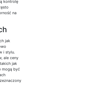
ą kontrolę
zęsto
orność na
ch
ch jak
sowo
i stylu.
, ale ceny
akich jak
re mogą być
ach
przeznaczony