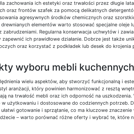
a zachowania ich estetyki oraz trwałości przez długie lat
ych oraz frontów szafek za pomocą delikatnych detergent
osowania agresywnych środków chemicznych oraz szorstki
 drewnianych elementów warto stosować specjalne oleje l
az zabrudzeniami. Regularna konserwacja uchwytów i zawi
 zapewnić ich prawidłowe działanie. Dobrze jest także uni
oczych oraz korzystać z podkładek lub desek do krojenia
ekty wyboru mebli kuchennyc
dnienia wielu aspektów, aby stworzyć funkcjonalną i est
tyl aranżacji, który powinien harmonizować z resztą wnęt
wają na trwałość mebli oraz ich odporność na uszkodzenia.
e w użytkowaniu i dostosowane do codziennych potrzeb. 
ułatwi gotowanie i sprzątanie, co ma kluczowe znaczenie
ecie – warto porównać różne oferty i wybrać te, które na