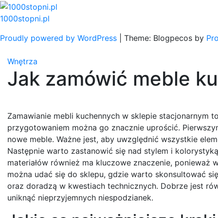
Skip
to
1000stopni.pl
content
Proudly powered by WordPress
|
Theme: Blogpecos by
Pr
Wnętrza
Jak zamówić meble k
Zamawianie mebli kuchennych w sklepie stacjonarnym t
przygotowaniem można go znacznie uprościć. Pierwszym 
nowe meble. Ważne jest, aby uwzględnić wszystkie elemen
Następnie warto zastanowić się nad stylem i kolorysty
materiałów również ma kluczowe znaczenie, ponieważ wpł
można udać się do sklepu, gdzie warto skonsultować s
oraz doradzą w kwestiach technicznych. Dobrze jest rów
uniknąć nieprzyjemnych niespodzianek.