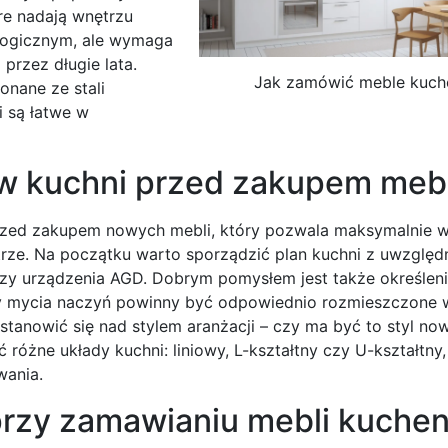
e nadają wnętrzu
ologicznym, ale wymaga
przez długie lata.
Jak zamówić meble kuch
onane ze stali
i są łatwe w
w kuchni przed zakupem mebl
przed zakupem nowych mebli, który pozwala maksymalnie 
rze. Na początku warto sporządzić plan kuchni z uwzględ
czy urządzenia AGD. Dobrym pomysłem jest także określeni
y mycia naczyń powinny być odpowiednio rozmieszczone 
tanowić się nad stylem aranżacji – czy ma być to styl no
óżne układy kuchni: liniowy, L-kształtny czy U-kształtny,
wania.
 przy zamawianiu mebli kuche