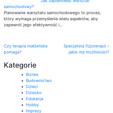
Jak zaplanować warsztat
samochodowy?
Planowanie warsztatu samochodowego to proces,
który wymaga przemyślenia wielu aspektów, aby
zapewnić jego efektywność i…
Nawigacja
Czy terapia małżeńska
Specjalista fizjoterapii –
pomaga?
jakie ma możliwości?
wpisu
Kategorie
Biznes
Budownictwo
Dzieci
Dziecko
Edukacja
Hobby
Imprezy