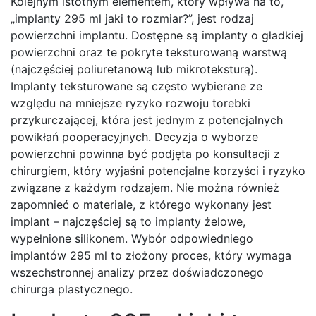
Kolejnym istotnym elementem, który wpływa na to,
„implanty 295 ml jaki to rozmiar?”, jest rodzaj
powierzchni implantu. Dostępne są implanty o gładkiej
powierzchni oraz te pokryte teksturowaną warstwą
(najczęściej poliuretanową lub mikroteksturą).
Implanty teksturowane są często wybierane ze
względu na mniejsze ryzyko rozwoju torebki
przykurczającej, która jest jednym z potencjalnych
powikłań pooperacyjnych. Decyzja o wyborze
powierzchni powinna być podjęta po konsultacji z
chirurgiem, który wyjaśni potencjalne korzyści i ryzyko
związane z każdym rodzajem. Nie można również
zapomnieć o materiale, z którego wykonany jest
implant – najczęściej są to implanty żelowe,
wypełnione silikonem. Wybór odpowiedniego
implantów 295 ml to złożony proces, który wymaga
wszechstronnej analizy przez doświadczonego
chirurga plastycznego.