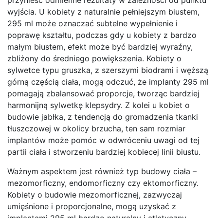
wyjścia. U kobiety z naturalnie pełniejszym biustem,
295 ml może oznaczać subtelne wypełnienie i
poprawę kształtu, podczas gdy u kobiety z bardzo
małym biustem, efekt może być bardziej wyraźny,
zbliżony do średniego powiększenia. Kobiety o
sylwetce typu gruszka, z szerszymi biodrami i węższą
górną częścią ciała, mogą odczuć, że implanty 295 ml
pomagają zbalansować proporcje, tworząc bardziej
harmonijną sylwetkę klepsydry. Z kolei u kobiet o
budowie jabłka, z tendencją do gromadzenia tkanki
tłuszczowej w okolicy brzucha, ten sam rozmiar
implantów może pomóc w odwróceniu uwagi od tej
partii ciała i stworzeniu bardziej kobiecej linii biustu.
Ważnym aspektem jest również typ budowy ciała –
mezomorficzny, endomorficzny czy ektomorficzny.
Kobiety o budowie mezomorficznej, zazwyczaj
umięśnione i proporcjonalne, mogą uzyskać z
implantami 295 ml bardzo naturalny i atletyczny