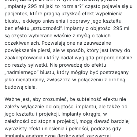
„implanty 295 ml jaki to rozmiar?” często pojawia się u
pacjentek, które pragną uzyskać efekt wypełnienia
biustu, lekkiego uniesienia i poprawy jego kształtu,
bez efektu „sztuczności”. Implanty o objętości 295 ml
są często wybierane właśnie z myślą o takich
oczekiwaniach. Pozwalają one na zauważalne
powiększenie piersi, ale w sposób, który jest łatwy do
zaakceptowania i który nadal wygląda proporcjonalnie
do reszty sylwetki. Nie prowadzą do efektu
„nadmiernego” biustu, który mógłby być postrzegany
jako nienaturalny, zwłaszcza w połączeniu z drobną
budową ciała.
Ważne jest, aby zrozumieć, że subtelność efektu nie
zależy wyłącznie od objętości implantu, ale także od
jego kształtu i projekcji. Implanty okrągłe, w
zależności od stopnia projekcji, mogą dawać bardziej
wyrazisty efekt uniesienia i pełności, podczas gdy
implanty anatomiczne (łezkowate) zazwyczaj