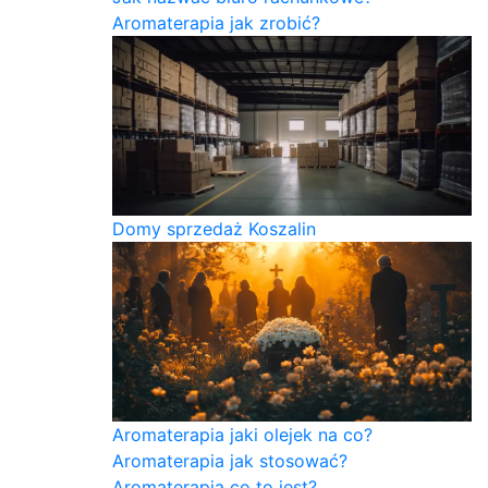
Aromaterapia jak zrobić?
Domy sprzedaż Koszalin
Aromaterapia jaki olejek na co?
Aromaterapia jak stosować?
Aromaterapia co to jest?