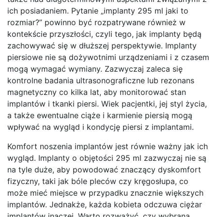
ich posiadaniem. Pytanie „implanty 295 ml jaki to
rozmiar?” powinno być rozpatrywane również w
kontekście przyszłości, czyli tego, jak implanty będą
zachowywać się w dłuższej perspektywie. Implanty
piersiowe nie są dożywotnimi urządzeniami i z czasem
mogą wymagać wymiany. Zazwyczaj zaleca się
kontrolne badania ultrasonograficzne lub rezonans
magnetyczny co kilka lat, aby monitorować stan
implantów i tkanki piersi. Wiek pacjentki, jej styl życia,
a także ewentualne ciąże i karmienie piersią mogą
wpływać na wygląd i kondycję piersi z implantami.
Komfort noszenia implantów jest równie ważny jak ich
wygląd. Implanty o objętości 295 ml zazwyczaj nie są
na tyle duże, aby powodować znaczący dyskomfort
fizyczny, taki jak bóle pleców czy kręgosłupa, co
może mieć miejsce w przypadku znacznie większych
implantów. Jednakże, każda kobieta odczuwa ciężar
implantów inaczej. Warto rozważyć, czy wybrana