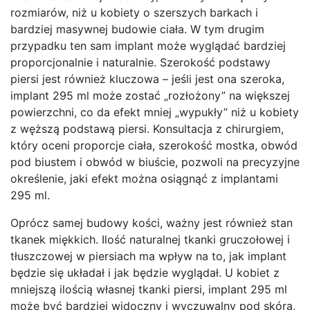
rozmiarów, niż u kobiety o szerszych barkach i
bardziej masywnej budowie ciała. W tym drugim
przypadku ten sam implant może wyglądać bardziej
proporcjonalnie i naturalnie. Szerokość podstawy
piersi jest również kluczowa – jeśli jest ona szeroka,
implant 295 ml może zostać „rozłożony” na większej
powierzchni, co da efekt mniej „wypukły” niż u kobiety
z węższą podstawą piersi. Konsultacja z chirurgiem,
który oceni proporcje ciała, szerokość mostka, obwód
pod biustem i obwód w biuście, pozwoli na precyzyjne
określenie, jaki efekt można osiągnąć z implantami
295 ml.
Oprócz samej budowy kości, ważny jest również stan
tkanek miękkich. Ilość naturalnej tkanki gruczołowej i
tłuszczowej w piersiach ma wpływ na to, jak implant
będzie się układał i jak będzie wyglądał. U kobiet z
mniejszą ilością własnej tkanki piersi, implant 295 ml
może być bardziej widoczny i wyczuwalny pod skórą,