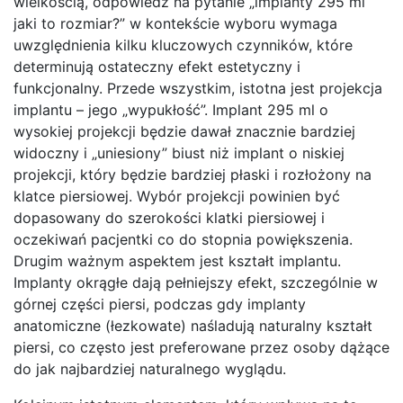
wielkością, odpowiedź na pytanie „implanty 295 ml
jaki to rozmiar?” w kontekście wyboru wymaga
uwzględnienia kilku kluczowych czynników, które
determinują ostateczny efekt estetyczny i
funkcjonalny. Przede wszystkim, istotna jest projekcja
implantu – jego „wypukłość”. Implant 295 ml o
wysokiej projekcji będzie dawał znacznie bardziej
widoczny i „uniesiony” biust niż implant o niskiej
projekcji, który będzie bardziej płaski i rozłożony na
klatce piersiowej. Wybór projekcji powinien być
dopasowany do szerokości klatki piersiowej i
oczekiwań pacjentki co do stopnia powiększenia.
Drugim ważnym aspektem jest kształt implantu.
Implanty okrągłe dają pełniejszy efekt, szczególnie w
górnej części piersi, podczas gdy implanty
anatomiczne (łezkowate) naśladują naturalny kształt
piersi, co często jest preferowane przez osoby dążące
do jak najbardziej naturalnego wyglądu.