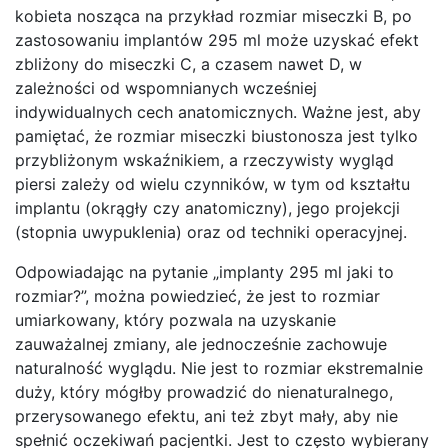
kobieta nosząca na przykład rozmiar miseczki B, po
zastosowaniu implantów 295 ml może uzyskać efekt
zbliżony do miseczki C, a czasem nawet D, w
zależności od wspomnianych wcześniej
indywidualnych cech anatomicznych. Ważne jest, aby
pamiętać, że rozmiar miseczki biustonosza jest tylko
przybliżonym wskaźnikiem, a rzeczywisty wygląd
piersi zależy od wielu czynników, w tym od kształtu
implantu (okrągły czy anatomiczny), jego projekcji
(stopnia uwypuklenia) oraz od techniki operacyjnej.
Odpowiadając na pytanie „implanty 295 ml jaki to
rozmiar?”, można powiedzieć, że jest to rozmiar
umiarkowany, który pozwala na uzyskanie
zauważalnej zmiany, ale jednocześnie zachowuje
naturalność wyglądu. Nie jest to rozmiar ekstremalnie
duży, który mógłby prowadzić do nienaturalnego,
przerysowanego efektu, ani też zbyt mały, aby nie
spełnić oczekiwań pacjentki. Jest to często wybierany