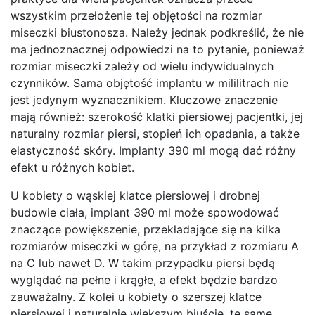
wszystkim przełożenie tej objętości na rozmiar
miseczki biustonosza. Należy jednak podkreślić, że nie
ma jednoznacznej odpowiedzi na to pytanie, ponieważ
rozmiar miseczki zależy od wielu indywidualnych
czynników. Sama objętość implantu w mililitrach nie
jest jedynym wyznacznikiem. Kluczowe znaczenie
mają również: szerokość klatki piersiowej pacjentki, jej
naturalny rozmiar piersi, stopień ich opadania, a także
elastyczność skóry. Implanty 390 ml mogą dać różny
efekt u różnych kobiet.
U kobiety o wąskiej klatce piersiowej i drobnej
budowie ciała, implant 390 ml może spowodować
znaczące powiększenie, przekładające się na kilka
rozmiarów miseczki w górę, na przykład z rozmiaru A
na C lub nawet D. W takim przypadku piersi będą
wyglądać na pełne i krągłe, a efekt będzie bardzo
zauważalny. Z kolei u kobiety o szerszej klatce
piersiowej i naturalnie większym biuście, te same