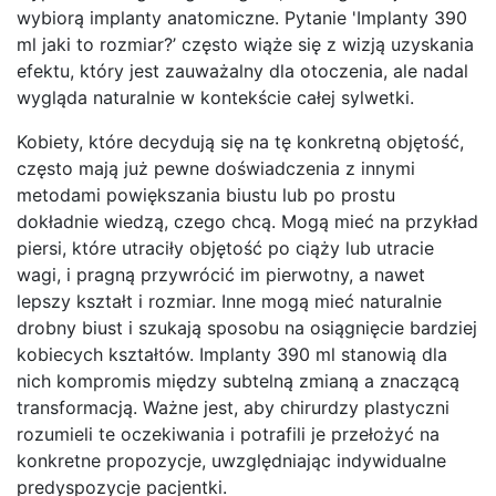
wybiorą implanty anatomiczne. Pytanie 'Implanty 390
ml jaki to rozmiar?’ często wiąże się z wizją uzyskania
efektu, który jest zauważalny dla otoczenia, ale nadal
wygląda naturalnie w kontekście całej sylwetki.
Kobiety, które decydują się na tę konkretną objętość,
często mają już pewne doświadczenia z innymi
metodami powiększania biustu lub po prostu
dokładnie wiedzą, czego chcą. Mogą mieć na przykład
piersi, które utraciły objętość po ciąży lub utracie
wagi, i pragną przywrócić im pierwotny, a nawet
lepszy kształt i rozmiar. Inne mogą mieć naturalnie
drobny biust i szukają sposobu na osiągnięcie bardziej
kobiecych kształtów. Implanty 390 ml stanowią dla
nich kompromis między subtelną zmianą a znaczącą
transformacją. Ważne jest, aby chirurdzy plastyczni
rozumieli te oczekiwania i potrafili je przełożyć na
konkretne propozycje, uwzględniając indywidualne
predyspozycje pacjentki.