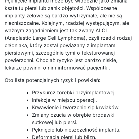
Pęknięcie implantu może być widoczne jako zmiana
kształtu piersi lub zanik objętości. Współczesne
implanty żelowe są bardzo wytrzymałe, ale nie są
niezniszczalne. Kolejnym, rzadziej występującym, ale
ważnym zagadnieniem jest tak zwany ALCL
(Anaplastic Large Cell Lymphoma), czyli rzadki rodzaj
chłoniaka, który został powiązany z implantami
piersiowymi, szczególnie tymi o teksturowanej
powierzchni. Chociaż ryzyko jest bardzo niskie,
lekarze powinni o nim informować pacjentki.
Oto lista potencjalnych ryzyk i powikłań:
Przykurcz torebki przyimplantowej.
Infekcja w miejscu operacji.
Krwawienie i tworzenie się krwiaków.
Zmiany czucia w obrębie brodawki
sutkowej lub piersi.
Pęknięcie lub nieszczelność implantu.
Deformacja piersi lub blizn.