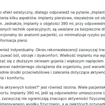
o efekt estetyczny, dlatego odpowiedź na pytanie „Implant
a kilku aspektów. Implanty piersiowe, niezależnie od obj
m. Jednakże, implanty o objętości 390 ml, przy odpowied
snych technik operacyjnych, są uważane za bezpieczne dl
orcjonalny do anatomii pacjentki, co minimalizuje ryzyko p
formacja piersi.
nież indywidualny. Okres rekonwalescencji zazwyczaj trw
czuwać ból, obrzęk i dyskomfort. Wielkość implantu ma w
ać się z dłuższym okresem gojenia i większym napięciem 
stanowi nadmiernego obciążenia dla organizmu, pod warunki
ednie środki przeciwbólowe i zalecenia dotyczące aktywno
ia i komfortu.
la aktywnych kobiet?” jest również istotna. Wiele pacjente
rtu. Implanty 390 ml, jeśli są odpowiednio umieszczone (
 zazwyczaj nie ograniczają znacząco aktywności fizycznej
 intensywnego wysiłku fizycznego, a w niektórych przypad