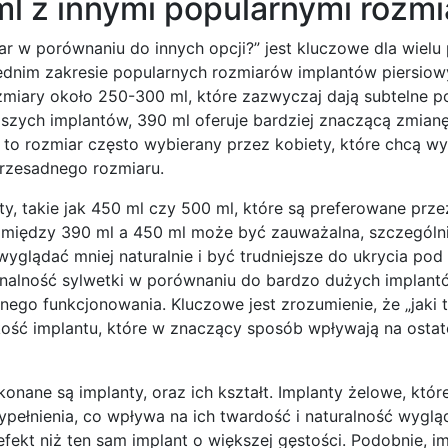
l z innymi popularnymi rozmi
ar w porównaniu do innych opcji?” jest kluczowe dla wielu
rednim zakresie popularnych rozmiarów implantów piersiow
zmiary około 250-300 ml, które zazwyczaj dają subtelne p
szych implantów, 390 ml oferuje bardziej znaczącą zmian
t to rozmiar często wybierany przez kobiety, które chcą wy
 przesadnego rozmiaru.
nty, takie jak 450 ml czy 500 ml, które są preferowane prze
 między 390 ml a 450 ml może być zauważalna, szczególni
wyglądać mniej naturalnie i być trudniejsze do ukrycia pod
nalność sylwetki w porównaniu do bardzo dużych implantó
go funkcjonowania. Kluczowe jest zrozumienie, że „jaki t
erokość implantu, które w znaczący sposób wpływają na osta
nane są implanty, oraz ich kształt. Implanty żelowe, któr
pełnienia, co wpływa na ich twardość i naturalność wygląd
fekt niż ten sam implant o większej gęstości. Podobnie, i