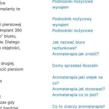
Podnośniki nożycowe
óre
wynajem
implanty te
Podnośnik nożycowy
i piersiowej
wynajem
 Implant 390
Podnośniki nożycowe
” biustu,
ie. Dlatego
Jak nazwać biuro
 objętości,
rachunkowe?
Aromaterapia jak zrobić?
drugiej.
Domy sprzedaż Koszalin
cić piersiom
Aromaterapia jaki olejek na
do
co?
Aromaterapia jak stosować?
Aromaterapia co to jest?
z
czas gdy
Co to znaczy aromaterapia?
ć bardziej