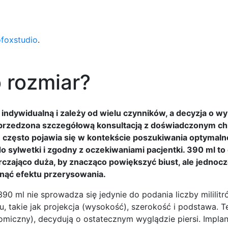
ofoxstudio
.
o rozmiar?
indywidualną i zależy od wielu czynników, a decyzja o w
 poprzedzona szczegółową konsultacją z doświadczonym c
?” często pojawia się w kontekście poszukiwania optymal
o sylwetki i zgodny z oczekiwaniami pacjentki. 390 ml to 
tarczająco duża, by znacząco powiększyć biust, ale jednoc
knąć efektu przerysowania.
390 ml nie sprowadza się jedynie do podania liczby mililitr
u, takie jak projekcja (wysokość), szerokość i podstawa. T
tomiczny), decydują o ostatecznym wyglądzie piersi. Impla