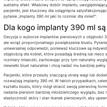
subtelny efekt. Właściwy dobór implantu, uwzględniający
pacjentki, jest kluczowy dla osiągnięcia satysfakcjonują
pytanie „Implanty 390 ml jaki to rozmiar dla mnie?”.
Dla kogo implanty 390 ml s
Decyzja o wyborze implantów piersiowych o objętości 
ale wciąż proporcjonalnego powiększenia biustu. Pytani
uniwersalnej odpowiedzi, ponieważ kluczowe są indywidu
objętością dla kobiet, które posiadają średnią lub nieco
rozmiary miseczki, zachowując przy tym naturalny wygląd
niewielki biust naturalnie i chcą nadać mu bardziej pełny
Pacjentki, które przeszły znaczącą utratę wagi lub doświ
rozważają implanty 390 ml. W takich przypadkach, celem 
kształtu biustu, który mógł stracić swoją pierwotną fo
nadania piersiom bardziej młodzieńczego wyglądu, bez r
elastyczność skóry i stan tkanek piersiowych, aby upewn