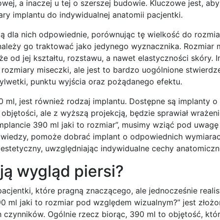
wej, a inaczej u tej o szerszej budowie. Kluczowe jest, aby
ary implantu do indywidualnej anatomii pacjentki.
dą dla nich odpowiednie, porównując tę wielkość do rozmi
 należy go traktować jako jedynego wyznacznika. Rozmiar m
że od jej kształtu, rozstawu, a nawet elastyczności skóry. 
rozmiary miseczki, ale jest to bardzo uogólnione stwierdze
sylwetki, punktu wyjścia oraz pożądanego efektu.
l, jest również rodzaj implantu. Dostępne są implanty o 
mej objętości, ale z wyższą projekcją, będzie sprawiał wraże
mplancie 390 ml jaki to rozmiar”, musimy wziąć pod uwagę
 i wiedzy, pomoże dobrać implant o odpowiednich wymiarach
 estetyczny, uwzględniając indywidualne cechy anatomiczne
ją wygląd piersi?
acjentki, które pragną znaczącego, ale jednocześnie reali
0 ml jaki to rozmiar pod względem wizualnym?” jest złożo
czynników. Ogólnie rzecz biorąc, 390 ml to objętość, któ