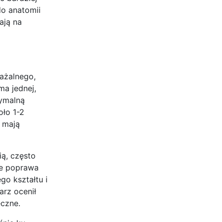
do anatomii
ają na
ażalnego,
ma jednej,
tymalną
oło 1-2
e mają
ią, często
że poprawa
go kształtu i
arz ocenił
eczne.