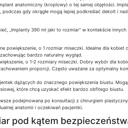
implant anatomiczny (kroplowy) o tej samej objętości. Impl
si, podczas gdy okrągłe mogą lepiej podkreślać dekolt i n
ć, „Implanty 390 ml jaki to rozmiar” w kontekście innych
e powiększenie, o 1 rozmiar miseczki. Idealne dla kobiet
u, zachowując bardzo naturalny wygląd.
ększenie, o 1-2 rozmiary miseczki. Dobry wybór dla kobi
z zachowaniem proporcji. Często uważane za optymalny ko
jentek dążących do znacznego powiększenia biustu. Mogą
rsiowej, które chcą uzyskać efekt bardzo obfitego biustu.
wsze podejmowana po konsultacji z chirurgiem plastyczny
alnej anatomii i oczekiwań pacjentki.
miar pod kątem bezpieczeństwa