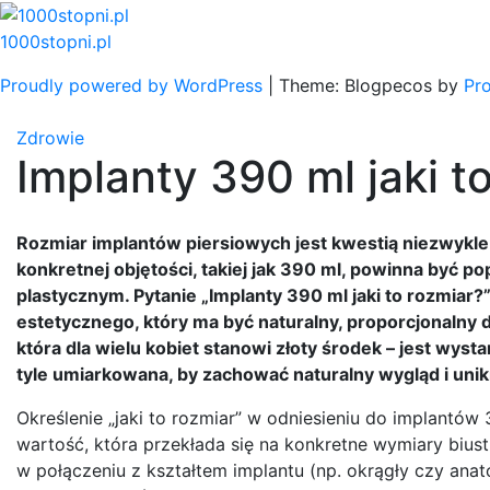
Skip
to
1000stopni.pl
content
Proudly powered by WordPress
|
Theme: Blogpecos by
Pr
Zdrowie
Implanty 390 ml jaki t
Rozmiar implantów piersiowych jest kwestią niezwykle 
konkretnej objętości, takiej jak 390 ml, powinna być
plastycznym. Pytanie „Implanty 390 ml jaki to rozmiar
estetycznego, który ma być naturalny, proporcjonalny d
która dla wielu kobiet stanowi złoty środek – jest wys
tyle umiarkowana, by zachować naturalny wygląd i uni
Określenie „jaki to rozmiar” w odniesieniu do implantów 
wartość, która przekłada się na konkretne wymiary biust
w połączeniu z kształtem implantu (np. okrągły czy ana