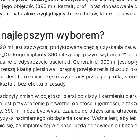
 jego objętość (390 ml), kształt, profil oraz dopasowanie 
cych i naturalnie wyglądających rezultatów, które odpowiad
ą najlepszym wyborem?
390 ml jest zazwyczaj podyktowana chęcią uzyskania zauw
e „Dla kogo implanty 390 ml są najlepszym wyborem?” nie 
alne predyspozycje pacjentki. Generalnie, 390 ml jest op
 szerszą klatkę piersiową i pragną powiększenia biustu o ok
. Jest to rozmiar często wybierany przez pacjentki, któr
 kształt, bez efektu przesady.
adczyły zmian w objętości piersi po ciąży i karmieniu piers
jest przywrócenie pierwotnej objętości i jędrności, a tak
rmę. 390 ml może być wystarczające do odzyskania utracone
yzyka nadmiernego obciążenia tkanek. Ważne jest, aby lek
ić się, że implanty tej wielkości będą odpowiednie i bezpi