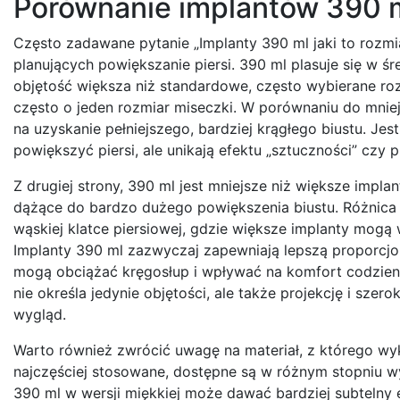
Porównanie implantów 390 m
Często zadawane pytanie „Implanty 390 ml jaki to rozmi
planujących powiększanie piersi. 390 ml plasuje się w ś
objętość większa niż standardowe, często wybierane ro
często o jeden rozmiar miseczki. W porównaniu do mniej
na uzyskanie pełniejszego, bardziej krągłego biustu. Jes
powiększyć piersi, ale unikają efektu „sztuczności” czy
Z drugiej strony, 390 ml jest mniejsze niż większe impla
dążące do bardzo dużego powiększenia biustu. Różnica
wąskiej klatce piersiowej, gdzie większe implanty mogą 
Implanty 390 ml zazwyczaj zapewniają lepszą proporcjo
mogą obciążać kręgosłup i wpływać na komfort codzienne
nie określa jedynie objętości, ale także projekcję i sz
wygląd.
Warto również zwrócić uwagę na materiał, z którego wyko
najczęściej stosowane, dostępne są w różnym stopniu wy
390 ml w wersji miękkiej może dawać bardziej subtelny e