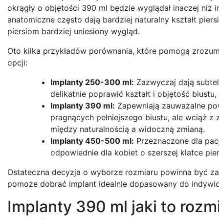
okrągły o objętości 390 ml będzie wyglądał inaczej niż 
anatomiczne często dają bardziej naturalny kształt pier
piersiom bardziej uniesiony wygląd.
Oto kilka przykładów porównania, które pomogą zrozumie
opcji:
Implanty 250-300 ml:
Zazwyczaj dają subteln
delikatnie poprawić kształt i objętość biust
Implanty 390 ml:
Zapewniają zauważalne powi
pragnących pełniejszego biustu, ale wciąż 
między naturalnością a widoczną zmianą.
Implanty 450-500 ml:
Przeznaczone dla pac
odpowiednie dla kobiet o szerszej klatce pie
Ostateczna decyzja o wyborze rozmiaru powinna być za
pomoże dobrać implant idealnie dopasowany do indywidu
Implanty 390 ml jaki to roz