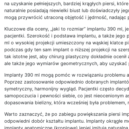
na uzyskanie pełniejszych, bardziej krągłych piersi, któ
naturalnie posiadają niewielki biust lub doświadczyły jeg
mogą przywrócić utraconą objętość i jędrność, nadając p
Kluczowe dla oceny, „jaki to rozmiar” implantu 390 ml, 
pacjentki. Szerokość i podstawa implantu, a także jego 
ml o wysokiej projekcji umieszczony na wąskiej klatce 
podczas gdy ten sam implant o niższej projekcji na szer
tak istotne jest, aby chirurg plastyczny dokładnie ocenił
ale także jego wymiarów geometrycznych, aby uzyskać 
Implanty 390 ml mogą pomóc w rozwiązaniu problemu asyme
Poprzez zastosowanie odpowiednio dobranych implantó
symetryczny, harmonijny wygląd. Pacjentki często decyd
samopoczucia i pewności siebie, co jest nieocenionym 
dopasowania bielizny, która wcześniej była problemem,
Warto zaznaczyć, że po zabiegu powiększania piersi im
odpowiedni dobór kształtu implantu. Implanty okrągłe mo
implanty anatomiczne (kroplowe) lepiej imitują naturalną