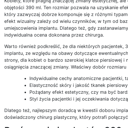
Kobiety, które pragną znaczącej zmiany estetycznej, ale 
objętości 390 ml. Ten rozmiar pozwala na uzyskanie efek
który zazwyczaj dobrze komponuje się z różnymi typami
efekt wizualny zależy od wielu czynników, w tym od bazow
umiejscowienia implantu. Dlatego też, gdy zastanawiamy s
indywidualna ocena dokonana przez chirurga.
Warto również podkreślić, że dla niektórych pacjentek, 
implantu, ze względu na obawy dotyczące ewentualnych k
strony, dla kobiet o bardzo szerokiej klatce piersiowej 
osiągnięcia znaczącej zmiany. Właściwy dobór rozmiaru
Indywidualne cechy anatomiczne pacjentki, ta
Elastyczność skóry i jakość tkanek piersiowy
Pożądany efekt estetyczny, czy ma być bardzi
Styl życia pacjentki i jej oczekiwania dotycz
Dlatego też, najlepszym doradcą w kwestii doboru implant
doświadczony chirurg plastyczny, który potrafi połącz