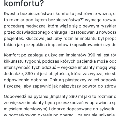
komfortu?
Kwestia bezpieczeństwa i komfortu jest równie ważna, c
to rozmiar pod kątem bezpieczeństwa?” wymaga rozważeni
procedurą medyczną, która wiąże się z pewnym ryzykie
przez doświadczonego chirurga i zastosowaniu nowocze
pacjentek. Kluczowe jest, aby rozmiar implantu był prop
takich jak przepuklina implantów (kapsułkowanie) czy de
Komfort po zabiegu z użyciem implantów 390 ml jest rów
kilkunastu tygodni, podczas których pacjentka może od
intensywność tych odczuć – większe implanty mogą wiąz
Jednakże, 390 ml jest objętością, która zazwyczaj nie 
odpowiednio dobrana. Chirurg plastyczny zaleci odpowi
fizycznej, aby zapewnić jak najszybszy powrót do zdrow
Odpowiedź na pytanie „Implanty 390 ml jaki to rozmiar d
że większe implanty będą przeszkadzać w uprawianiu spo
mięśniem piersiowym) i dobrze dopasowane do sylwetki,
w początkowym okresie po operacji, zaleca się unikanie