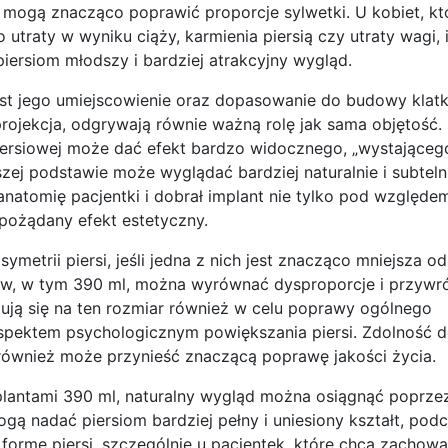
re mogą znacząco poprawić proporcje sylwetki. U kobiet, kt
o utraty w wyniku ciąży, karmienia piersią czy utraty wagi, 
iersiom młodszy i bardziej atrakcyjny wygląd.
jest jego umiejscowienie oraz dopasowanie do budowy klatk
projekcja, odgrywają równie ważną rolę jak sama objętość.
piersiowej może dać efekt bardzo widocznego, „wystającego
szej podstawie może wyglądać bardziej naturalnie i subteln
 anatomię pacjentki i dobrał implant nie tylko pod względem
pożądany efekt estetyczny.
trii piersi, jeśli jedna z nich jest znacząco mniejsza od 
w, w tym 390 ml, można wyrównać dysproporcje i przywró
ują się na ten rozmiar również w celu poprawy ogólnego
aspektem psychologicznym powiększania piersi. Zdolność 
 również może przynieść znaczącą poprawę jakości życia.
plantami 390 ml, naturalny wygląd można osiągnąć poprze
gą nadać piersiom bardziej pełny i uniesiony kształt, pod
 formę piersi, szczególnie u pacjentek, które chcą zachowa