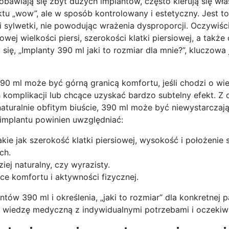
obawiają się zbyt dużych implantów, często kierują się wła
tu „wow”, ale w sposób kontrolowany i estetyczny. Jest to
 sylwetki, nie powodując wrażenia dysproporcji. Oczywiś
ej wielkości piersi, szerokości klatki piersiowej, a także 
ię, „Implanty 390 ml jaki to rozmiar dla mnie?”, kluczowa 
390 ml może być górną granicą komfortu, jeśli chodzi o wi
omplikacji lub chcące uzyskać bardzo subtelny efekt. Z d
i naturalnie obfitym biuście, 390 ml może być niewystarczaj
 implantu powinien uwzględniać:
kie jak szerokość klatki piersiowej, wysokość i położenie 
ch.
ej naturalny, czy wyrazisty.
ące komfortu i aktywności fizycznej.
ów 390 ml i określenia, „jaki to rozmiar” dla konkretnej pa
yć wiedzę medyczną z indywidualnymi potrzebami i oczekiw