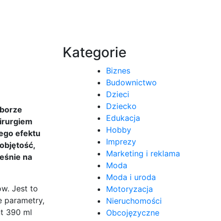
Kategorie
Biznes
Budownictwo
Dzieci
Dziecko
yborze
Edukacja
hirurgiem
Hobby
nego efektu
Imprezy
objętość,
Marketing i reklama
ześnie na
Moda
Moda i uroda
ów. Jest to
Motoryzacja
e parametry,
Nieruchomości
nt 390 ml
Obcojęzyczne