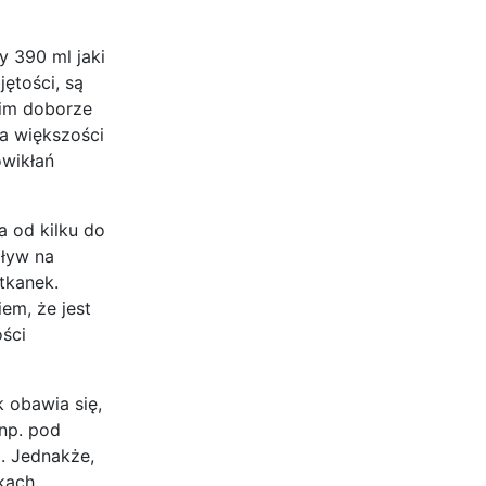
y 390 ml jaki
ętości, są
nim doborze
a większości
owikłań
a od kilku do
pływ na
tkanek.
em, że jest
ści
k obawia się,
np. pod
. Jednakże,
kach