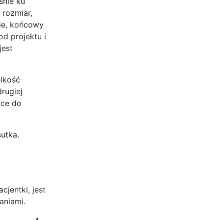
śnie ku
 rozmiar,
cie, końcowy
od projektu i
jest
elkość
rugiej
ące do
sutka.
cjentki, jest
aniami.