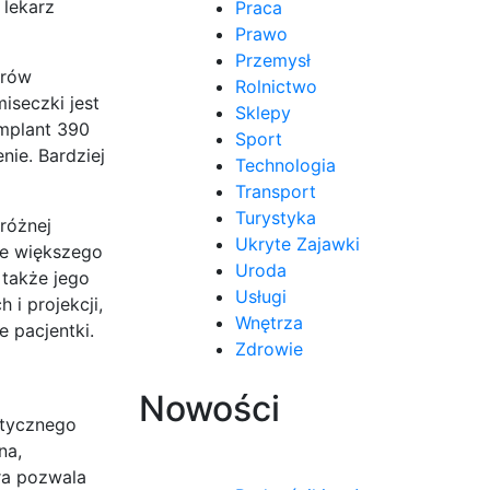
 lekarz
Praca
Prawo
Przemysł
arów
Rolnictwo
iseczki jest
Sklepy
Implant 390
Sport
nie. Bardziej
Technologia
Transport
Turystyka
różnej
Ukryte Zajawki
nie większego
Uroda
 także jego
Usługi
 i projekcji,
Wnętrza
 pacjentki.
Zdrowie
Nowości
stycznego
na,
ra pozwala