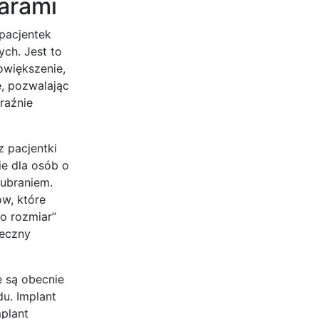
arami
 pacjentek
ych. Jest to
owiększenie,
ę, pozwalając
raźnie
z pacjentki
e dla osób o
 ubraniem.
w, które
o rozmiar”
teczny
e są obecnie
u. Implant
mplant