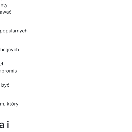
anty
adawać
 popularnych
 chcących
et
mpromis
 być
m, który
 i