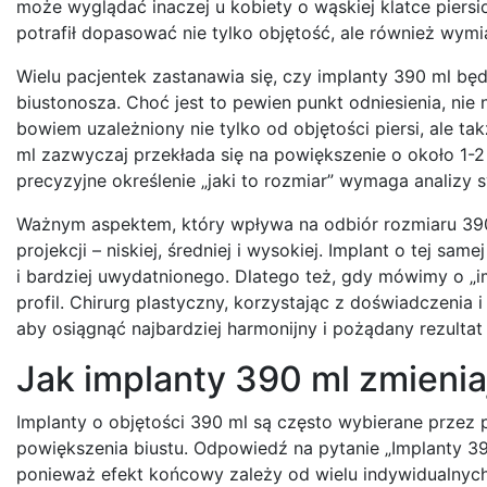
może wyglądać inaczej u kobiety o wąskiej klatce piersio
potrafił dopasować nie tylko objętość, ale również wymi
Wielu pacjentek zastanawia się, czy implanty 390 ml bę
biustonosza. Choć jest to pewien punkt odniesienia, nie
bowiem uzależniony nie tylko od objętości piersi, ale tak
ml zazwyczaj przekłada się na powiększenie o około 1-2 
precyzyjne określenie „jaki to rozmiar” wymaga analizy 
Ważnym aspektem, który wpływa na odbiór rozmiaru 390 m
projekcji – niskiej, średniej i wysokiej. Implant o tej sa
i bardziej uwydatnionego. Dlatego też, gdy mówimy o „i
profil. Chirurg plastyczny, korzystając z doświadczenia
aby osiągnąć najbardziej harmonijny i pożądany rezultat
Jak implanty 390 ml zmienia
Implanty o objętości 390 ml są często wybierane przez p
powiększenia biustu. Odpowiedź na pytanie „Implanty 39
ponieważ efekt końcowy zależy od wielu indywidualnych 