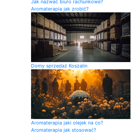
Jak nazwać biuro rachunkowe?
Aromaterapia jak zrobić?
Domy sprzedaż Koszalin
Aromaterapia jaki olejek na co?
Aromaterapia jak stosować?