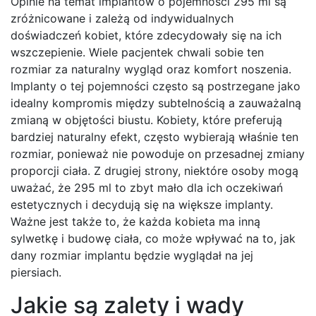
Opinie na temat implantów o pojemności 295 ml są
zróżnicowane i zależą od indywidualnych
doświadczeń kobiet, które zdecydowały się na ich
wszczepienie. Wiele pacjentek chwali sobie ten
rozmiar za naturalny wygląd oraz komfort noszenia.
Implanty o tej pojemności często są postrzegane jako
idealny kompromis między subtelnością a zauważalną
zmianą w objętości biustu. Kobiety, które preferują
bardziej naturalny efekt, często wybierają właśnie ten
rozmiar, ponieważ nie powoduje on przesadnej zmiany
proporcji ciała. Z drugiej strony, niektóre osoby mogą
uważać, że 295 ml to zbyt mało dla ich oczekiwań
estetycznych i decydują się na większe implanty.
Ważne jest także to, że każda kobieta ma inną
sylwetkę i budowę ciała, co może wpływać na to, jak
dany rozmiar implantu będzie wyglądał na jej
piersiach.
Jakie są zalety i wady