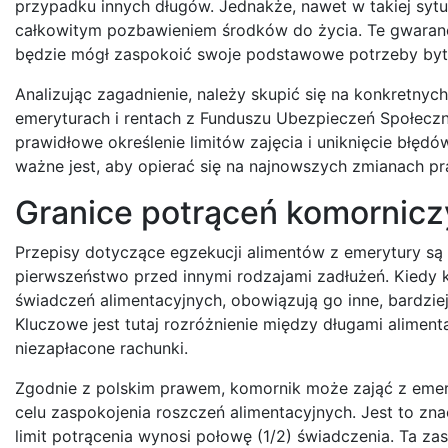
przypadku innych długów. Jednakże, nawet w takiej sytua
całkowitym pozbawieniem środków do życia. Te gwarancj
będzie mógł zaspokoić swoje podstawowe potrzeby by
Analizując zagadnienie, należy skupić się na konkretny
emeryturach i rentach z Funduszu Ubezpieczeń Społecznyc
prawidłowe określenie limitów zajęcia i uniknięcie błęd
ważne jest, aby opierać się na najnowszych zmianach p
Granice potrąceń komornicz
Przepisy dotyczące egzekucji alimentów z emerytury są
pierwszeństwo przed innymi rodzajami zadłużeń. Kiedy 
świadczeń alimentacyjnych, obowiązują go inne, bardziej
Kluczowe jest tutaj rozróżnienie między długami aliment
niezapłacone rachunki.
Zgodnie z polskim prawem, komornik może zająć z emery
celu zaspokojenia roszczeń alimentacyjnych. Jest to z
limit potrącenia wynosi połowę (1/2) świadczenia. Ta z