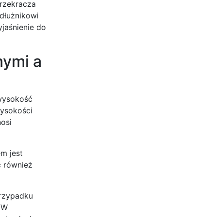
przekracza
 dłużnikowi
jaśnienie do
nymi a
 wysokość
wysokości
nosi
m jest
ć również
przypadku
 W