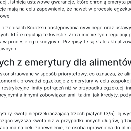
cji, istnieją ustawowe gwarancje, które chronią emeryta p
e mają na celu zapewnienie, że nawet w procesie egzekucj
towe.
ch przepisach Kodeksu postępowania cywilnego oraz ustawy
h, które regulują te kwestie. Zrozumienie tych regulacji
ów w procesie egzekucyjnym. Przepisy te są stale aktualizo
rawnych.
ych z emerytury dla alimentó
 skonstruowane w sposób priorytetowy, co oznacza, że al
komornik prowadzi egzekucję z emerytury w celu zaspokoj
 restrykcyjne limity potrąceń niż w przypadku egzekucji i
acyjnymi a innymi zobowiązaniami, takimi jak kredyty, poż
tury kwotę nieprzekraczającą trzech piątych (3/5) jej wy
nacząco wyższa kwota niż w przypadku innych długów, gdz
asada ma na celu zapewnienie, że osoba uprawniona do ali