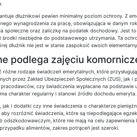
e.
antuje dłużnikowi pewien minimalny poziom ochrony. Z eme
alnego wynagrodzenia za pracę, obowiązująca w danym ro
a społeczne oraz zaliczkę na podatek dochodowy. Jest to
i środki niezbędne do podstawowego utrzymania. Ta ochro
rej dłużnik nie jest w stanie zaspokoić swoich elementarn
ne podlega zajęciu komornic
 różne rodzaje świadczeń emerytalnych, które przysługują
ych przez Zakład Ubezpieczeń Społecznych (ZUS), jak i p
ne pracodawców, czy świadczenia wypłacane na podstawie
 ma charakter regularny i stanowi źródło dochodu emeryta.
ak i dodatki czy inne świadczenia o charakterze pieniężn
by rozróżnić świadczenia, które są niepodlegające egzeku
lub odszkodowawczym, które nie mają na celu zapewnienia
przypadku alimentów, zakres potrąceń jest szeroki.