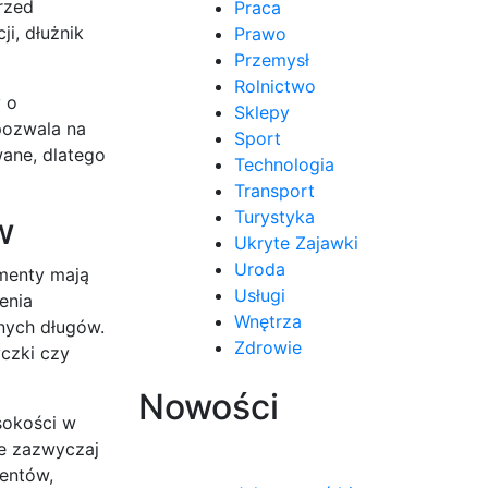
rzed
Praca
i, dłużnik
Prawo
Przemysł
Rolnictwo
 o
Sklepy
 pozwala na
Sport
wane, dlatego
Technologia
Transport
Turystyka
w
Ukryte Zajawki
Uroda
imenty mają
Usługi
enia
Wnętrza
nnych długów.
Zdrowie
yczki czy
Nowości
sokości w
ie zazwyczaj
mentów,