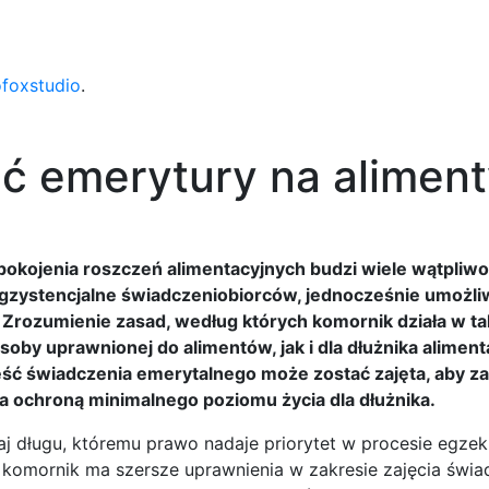
ofoxstudio
.
ąć emerytury na alimen
pokojenia roszczeń alimentacyjnych budzi wiele wątpliwo
egzystencjalne świadczeniobiorców, jednocześnie umożli
rozumienie zasad, według których komornik działa w ta
osoby uprawnionej do alimentów, jak i dla dłużnika alimen
zęść świadczenia emerytalnego może zostać zajęta, aby z
ochroną minimalnego poziomu życia dla dłużnika.
j długu, któremu prawo nadaje priorytet w procesie egzeku
 komornik ma szersze uprawnienia w zakresie zajęcia świa