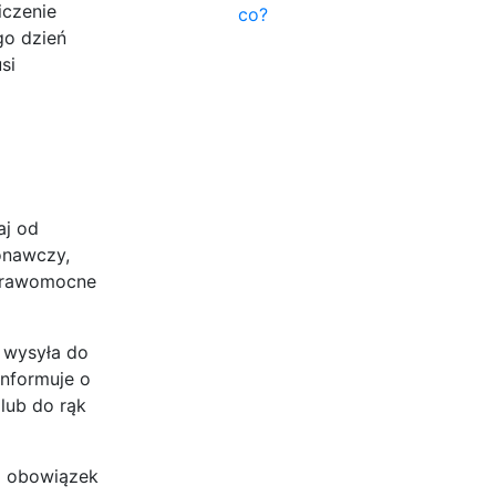
iczenie
co?
go dzień
si
aj od
onawczy,
 prawomocne
 wysyła do
informuje o
lub do rąk
a obowiązek