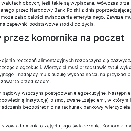
walutach obcych, jeśli takie są wypłacane. Wówczas przel
szanego przez Narodowy Bank Polski z dnia poprzedzające
e może zająć całości świadczenia emerytalnego. Zawsze mu
 ma zapewnić podstawowe środki do życia.
y przez komornika na poczet
kojenia roszczeń alimentacyjnych rozpoczyna się zazwycz
szczęcie egzekucji. Wierzyciel musi przedstawić tytuł wyk
cyjnego i nadający mu klauzulę wykonalności, na przykład
 zawarta przed sądem.
ik sądowy wszczyna postępowanie egzekucyjne. Następnie
powiednią instytucję) pismo, zwane „zajęciem”, w którym 
wiadczenia bezpośrednio na rachunek bankowy wierzyciela 
is zawiadomienia o zajęciu jego świadczenia. Komornik m