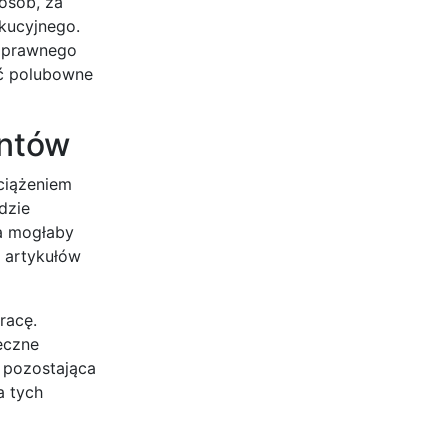
 osób, za
kucyjnego.
a prawnego
źć polubowne
entów
ciążeniem
dzie
ja mogłaby
h artykułów
racę.
eczne
 pozostająca
a tych