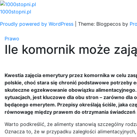
Skip
to
1000stopni.pl
content
Proudly powered by WordPress
|
Theme: Blogpecos by
Pr
Prawo
Ile komornik może zaj
Kwestia zajęcia emerytury przez komornika w celu zas
polskie, choć stara się chronić podstawowe potrzeby 
skuteczne egzekwowanie obowiązku alimentacyjnego. Z
sytuacjach, jest kluczowe dla obu stron – zarówno dla 
będącego emerytem. Przepisy określają ściśle, jaka c
równowagę między prawem do otrzymania świadczeń a 
Warto podkreślić, że alimenty stanowią szczególny rodza
Oznacza to, że w przypadku zaległości alimentacyjnych,