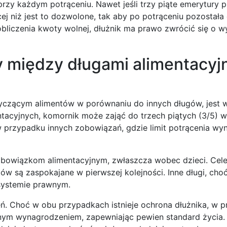
rzy każdym potrąceniu. Nawet jeśli trzy piąte emerytury 
j niż jest to dozwolone, tak aby po potrąceniu pozostała
liczenia kwoty wolnej, dłużnik ma prawo zwrócić się o wy
y między długami alimentacyj
otyczącym alimentów w porównaniu do innych długów, jest
tacyjnych, komornik może zająć do trzech piątych (3/5) 
 w przypadku innych zobowiązań, gdzie limit potrącenia wy
 obowiązkom alimentacyjnym, zwłaszcza wobec dzieci. Cele
w są zaspokajane w pierwszej kolejności. Inne długi, cho
systemie prawnym.
eń. Choć w obu przypadkach istnieje ochrona dłużnika, w 
lnym wynagrodzeniem, zapewniając pewien standard życia.