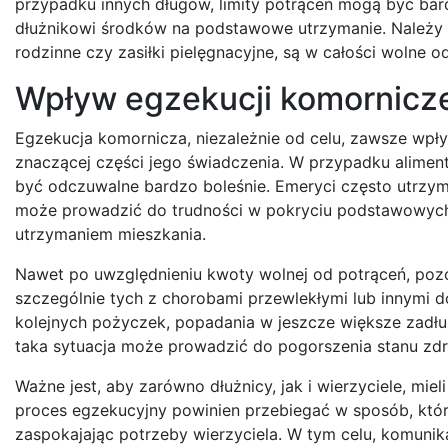
przypadku innych długów, limity potrąceń mogą być bar
dłużnikowi środków na podstawowe utrzymanie. Należy r
rodzinne czy zasiłki pielęgnacyjne, są w całości wolne od
Wpływ egzekucji komornicze
Egzekucja komornicza, niezależnie od celu, zawsze wpły
znaczącej części jego świadczenia. W przypadku alimen
być odczuwalne bardzo boleśnie. Emeryci często utrzymu
może prowadzić do trudności w pokryciu podstawowych w
utrzymaniem mieszkania.
Nawet po uwzględnieniu kwoty wolnej od potrąceń, pozo
szczególnie tych z chorobami przewlekłymi lub innymi 
kolejnych pożyczek, popadania w jeszcze większe zadłu
taka sytuacja może prowadzić do pogorszenia stanu zdr
Ważne jest, aby zarówno dłużnicy, jak i wierzyciele, mie
proces egzekucyjny powinien przebiegać w sposób, któr
zaspokajając potrzeby wierzyciela. W tym celu, komuni