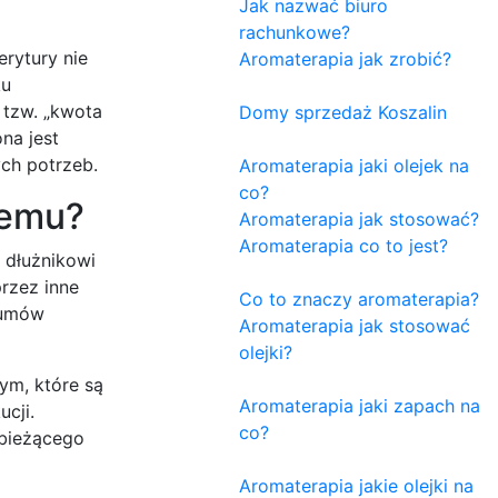
Jak nazwać biuro
rachunkowe?
rytury nie
Aromaterapia jak zrobić?
ku
 tzw. „kwota
Domy sprzedaż Koszalin
na jest
ych potrzeb.
Aromaterapia jaki olejek na
co?
zemu?
Aromaterapia jak stosować?
Aromaterapia co to jest?
 dłużnikowi
rzez inne
Co to znaczy aromaterapia?
 umów
Aromaterapia jak stosować
olejki?
ym, które są
Aromaterapia jaki zapach na
cji.
co?
 bieżącego
Aromaterapia jakie olejki na