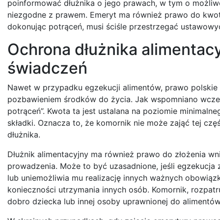
poinformować dłużnika o jego prawach, w tym o możliwoś
niezgodne z prawem. Emeryt ma również prawo do kwoty
dokonując potrąceń, musi ściśle przestrzegać ustawowyc
Ochrona dłużnika alimentac
świadczeń
Nawet w przypadku egzekucji alimentów, prawo polskie
pozbawieniem środków do życia. Jak wspomniano wcześn
potrąceń”. Kwota ta jest ustalana na poziomie minimaln
składki. Oznacza to, że komornik nie może zająć tej cz
dłużnika.
Dłużnik alimentacyjny ma również prawo do złożenia wni
prowadzenia. Może to być uzasadnione, jeśli egzekucja
lub uniemożliwia mu realizację innych ważnych obowiąz
konieczności utrzymania innych osób. Komornik, rozpat
dobro dziecka lub innej osoby uprawnionej do alimentów