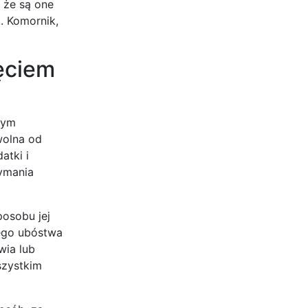
 że są one
. Komornik,
ęciem
tym
wolna od
atki i
zymania
posobu jej
nego ubóstwa
wia lub
szystkim