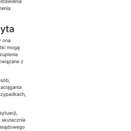
ostawienia
zenia
ryta
y ona
utki mogą
zuplenie
związane z
osób,
zaciągania
rzypadkach,
ytuacji,
 skutecznie
ozasądowego