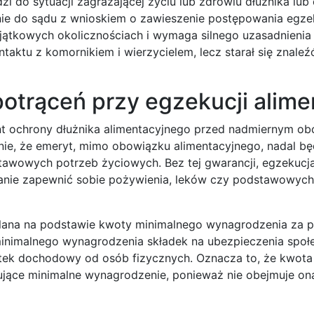
 do sytuacji zagrażającej życiu lub zdrowiu dłużnika lub
nie do sądu z wnioskiem o zawieszenie postępowania egze
yjątkowych okolicznościach i wymaga silnego uzasadnieni
taktu z komornikiem i wierzycielem, lecz starał się znale
potrąceń przy egzekucji alim
t ochrony dłużnika alimentacyjnego przed nadmiernym ob
nie, że emeryt, mimo obowiązku alimentacyjnego, nadal bę
tawowych potrzeb życiowych. Bez tej gwarancji, egzekuc
stanie zapewnić sobie pożywienia, leków czy podstawowyc
alana na podstawie kwoty minimalnego wynagrodzenia za p
minimalnego wynagrodzenia składek na ubezpieczenia społ
atek dochodowy od osób fizycznych. Oznacza to, że kwota
ujące minimalne wynagrodzenie, ponieważ nie obejmuje on