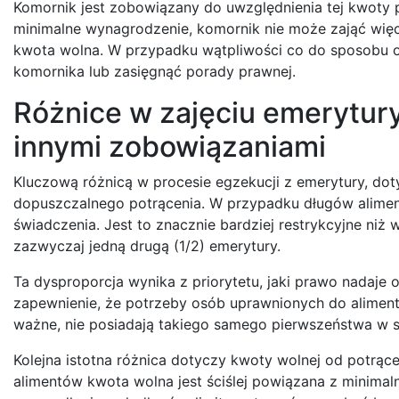
Komornik jest zobowiązany do uwzględnienia tej kwoty p
minimalne wynagrodzenie, komornik nie może zająć więce
kwota wolna. W przypadku wątpliwości co do sposobu ob
komornika lub zasięgnąć porady prawnej.
Różnice w zajęciu emerytur
innymi zobowiązaniami
Kluczową różnicą w procesie egzekucji z emerytury, d
dopuszczalnego potrącenia. W przypadku długów alimen
świadczenia. Jest to znacznie bardziej restrykcyjne niż
zazwyczaj jedną drugą (1/2) emerytury.
Ta dysproporcja wynika z priorytetu, jaki prawo nadaje
zapewnienie, że potrzeby osób uprawnionych do alimentó
ważne, nie posiadają takiego samego pierwszeństwa w 
Kolejna istotna różnica dotyczy kwoty wolnej od potrąc
alimentów kwota wolna jest ściślej powiązana z minima