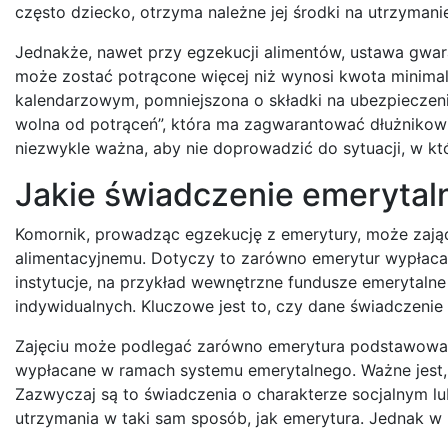
często dziecko, otrzyma należne jej środki na utrzymani
Jednakże, nawet przy egzekucji alimentów, ustawa gwar
może zostać potrącone więcej niż wynosi kwota minim
kalendarzowym, pomniejszona o składki na ubezpieczeni
wolna od potrąceń”, która ma zagwarantować dłużnikow
niezwykle ważna, aby nie doprowadzić do sytuacji, w któ
Jakie świadczenie emerytal
Komornik, prowadząc egzekucję z emerytury, może zająć
alimentacyjnemu. Dotyczy to zarówno emerytur wypłacan
instytucje, na przykład wewnętrzne fundusze emerytal
indywidualnych. Kluczowe jest to, czy dane świadczenie
Zajęciu może podlegać zarówno emerytura podstawowa, j
wypłacane w ramach systemu emerytalnego. Ważne jest, a
Zazwyczaj są to świadczenia o charakterze socjalnym 
utrzymania w taki sam sposób, jak emerytura. Jednak w 