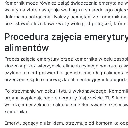
Komornik może również zająć świadczenia emerytalne w 
waluty na złote następuje według kursu średniego ogła
dokonania potrącenia. Należy pamiętać, że komornik ni
pozostawić dłużnikowi kwotę wolną od potrąceń, która
Procedura zajęcia emerytur
alimentów
Proces zajęcia emerytury przez komornika w celu zaspo
złożenia przez wierzyciela alimentacyjnego wniosku o w
czyli dokument potwierdzający istnienie długu alimenta
orzeczenie sądu o obowiązku alimentacyjnym lub ugoda
Po otrzymaniu wniosku i tytułu wykonawczego, komorn
organu wypłacającego emeryturę (najczęściej ZUS lub od
wszczęciu egzekucji i nakazuje przekazywanie części ś
komornika.
Emeryt, będący dłużnikiem, otrzymuje od komornika odp