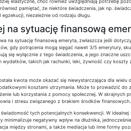
dziej elastyczne, choć również uwzględniają potrzebę poz
ównież pamiętać, że niektóre świadczenia, jak np. świadc
 egzekucji, niezależnie od rodzaju długu.
j na sytuację finansową eme
wa na sytuację finansową emeryta, zwłaszcza jeśli dotycz
tów, gdy potrącenia mogą sięgać nawet 3/5 emerytury, sk
ją się wyłącznie z tego świadczenia, a jego znaczne uszc
ydatków, takich jak rachunki, leki, żywność czy koszty 
stała kwota może okazać się niewystarczająca dla wielu 
dodatkowymi kosztami utrzymania. Może to prowadzić do 
żenie lub korzystania z pomocy społecznej. W skrajnych p
owia i stresu związanego z brakiem środków finansowych.
li świadomość tych potencjalnych konsekwencji. W idealnej s
y minimalizuje negatywny wpływ na dłużnika, jednocześnie
kacja między stronami, a także mediacja lub inne formy p