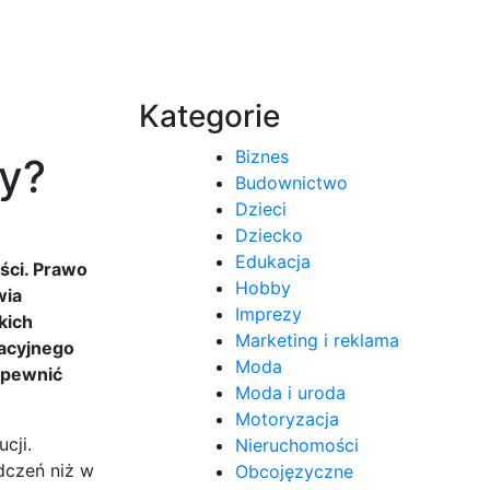
Kategorie
Biznes
ty?
Budownictwo
Dzieci
Dziecko
Edukacja
ści. Prawo
Hobby
wia
Imprezy
kich
Marketing i reklama
tacyjnego
Moda
apewnić
Moda i uroda
Motoryzacja
cji.
Nieruchomości
dczeń niż w
Obcojęzyczne