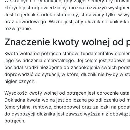
W skrajnych przypadkach, gdy zajęcie emerytury prowadzi
których jest odpowiedzialny, można rozważyć wystąpie
Jest to jednak środek ostateczny, stosowany tylko w w
oraz dowodowego. Ważne jest, aby dłużnik nie unikał kon
rozwiązanie.
Znaczenie kwoty wolnej od 
Kwota wolna od potrąceń stanowi fundamentalny elemen
jego świadczenia emerytalnego. Jej celem jest zapewnie
posiadał środki niezbędne do zaspokojenia swoich pods
doprowadzić do sytuacji, w której dłużnik nie byłby w 
higienicznych.
Wysokość kwoty wolnej od potrąceń jest corocznie ust
Dokładna kwota wolna jest obliczana po odliczeniu od 
(emerytalne, rentowe, chorobowe) oraz zaliczki na pod
do dyspozycji dłużnika jest zawsze wyższa niż obowiąz
potrąceń.