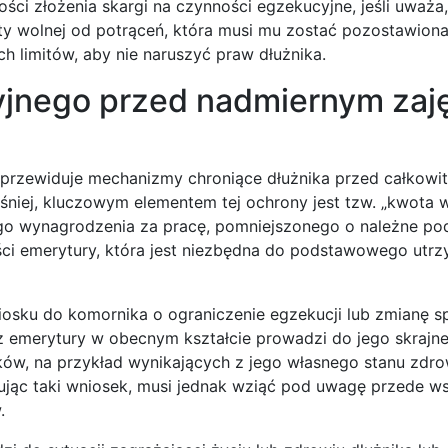
ci złożenia skargi na czynności egzekucyjne, jeśli uważa,
 wolnej od potrąceń, która musi mu zostać pozostawiona
h limitów, aby nie naruszyć praw dłużnika.
yjnego przed nadmiernym zaj
 przewiduje mechanizmy chroniące dłużnika przed całkowi
iej, kluczowym elementem tej ochrony jest tzw. „kwota 
ego wynagrodzenia za pracę, pomniejszonego o należne pod
ęści emerytury, która jest niezbędna do podstawowego utr
osku do komornika o ograniczenie egzekucji lub zmianę s
 z emerytury w obecnym kształcie prowadzi do jego skraj
ków, na przykład wynikających z jego własnego stanu zdro
rując taki wniosek, musi jednak wziąć pod uwagę przede w
.