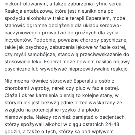
niekontrolowanym, a także zaburzenia rytmu serca.
Reakcja antabuzowa, która jest nieunikniona po
spożyciu alkoholu w trakcie terapii Esperalem, może
stanowić ogromne obciążenie dla układu sercowo-
naczyniowego i prowadzić do groźnych dla życia
incydentów. Podobnie, poważne choroby psychiczne,
takie jak psychozy, zaburzenia lękowe w fazie ostrej,
czy myśli samobójcze, stanowią przeciwwskazanie do
stosowania leku. Esperal może bowiem nasilać objawy
psychiczne lub wywoływać nieprzewidywalne reakcje.
Nie można również stosować Esperalu u osób z
chorobami wątroby, nerek czy płuc w fazie ostrej.
Ciąża i okres karmienia piersią to kolejne stany, w
których lek jest bezwzględnie przeciwwskazany ze
względu na potencjalne ryzyko dla płodu i
niemowlęcia. Należy również pamiętać o pacjentach,
którzy spożywali alkohol w ciągu ostatnich 24-48
godzin, a także o tych, którzy są pod wpływem