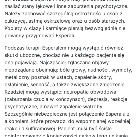
nasilać stany lękowe i inne zaburzenia psychotyczne.
Należy zachować szczególną ostrożność u osób z
cukrzycą, astmą oskrzelową oraz u osób starszych.
Kobiety w ciąży i karmiące piersią bezwzględnie nie
powinny przyjmować Esperalu.
Podczas terapii Esperalem mogą wystąpić również
skutki uboczne, chociaż nie u każdego pacjenta się
one pojawiają. Najczęściej zgłaszane objawy
niepożądane obejmują: bóle głowy, nudności, wymioty,
metaliczny posmak w ustach, zapalenie skóry,
osłabienie, senność, a także zwiększone zmęczenie.
Rzadziej mogą wystąpić: neuropatia obwodowa
(zaburzenia czucia w kończynach), depresja, reakcje
psychotyczne, a nawet zapalenie wątroby.
Szczególnie niebezpieczne jest połączenie Esperalu z
alkoholem, które prowadzi do wspomnianej wcześniej
reakcji disulfiramowej. Pacjent musi być ściśle
poinformowany o konieczności całkowitego unikania