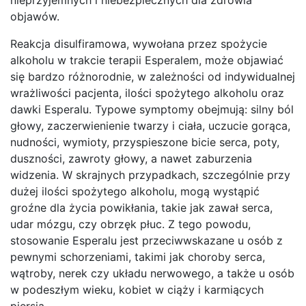
objawów.
Reakcja disulfiramowa, wywołana przez spożycie
alkoholu w trakcie terapii Esperalem, może objawiać
się bardzo różnorodnie, w zależności od indywidualnej
wrażliwości pacjenta, ilości spożytego alkoholu oraz
dawki Esperalu. Typowe symptomy obejmują: silny ból
głowy, zaczerwienienie twarzy i ciała, uczucie gorąca,
nudności, wymioty, przyspieszone bicie serca, poty,
duszności, zawroty głowy, a nawet zaburzenia
widzenia. W skrajnych przypadkach, szczególnie przy
dużej ilości spożytego alkoholu, mogą wystąpić
groźne dla życia powikłania, takie jak zawał serca,
udar mózgu, czy obrzęk płuc. Z tego powodu,
stosowanie Esperalu jest przeciwwskazane u osób z
pewnymi schorzeniami, takimi jak choroby serca,
wątroby, nerek czy układu nerwowego, a także u osób
w podeszłym wieku, kobiet w ciąży i karmiących
piersią.