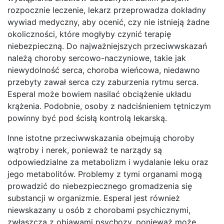
rozpocznie leczenie, lekarz przeprowadza dokładny
wywiad medyczny, aby ocenić, czy nie istnieją żadne
okoliczności, które mogłyby czynić terapię
niebezpieczną. Do najważniejszych przeciwwskazań
należą choroby sercowo-naczyniowe, takie jak
niewydolność serca, choroba wieńcowa, niedawno
przebyty zawał serca czy zaburzenia rytmu serca.
Esperal może bowiem nasilać obciążenie układu
krążenia. Podobnie, osoby z nadciśnieniem tętniczym
powinny być pod ścisłą kontrolą lekarską.
Inne istotne przeciwwskazania obejmują choroby
wątroby i nerek, ponieważ te narządy są
odpowiedzialne za metabolizm i wydalanie leku oraz
jego metabolitów. Problemy z tymi organami mogą
prowadzić do niebezpiecznego gromadzenia się
substancji w organizmie. Esperal jest również
niewskazany u osób z chorobami psychicznymi,
zwłaszcza z objawami psychozy, ponieważ może