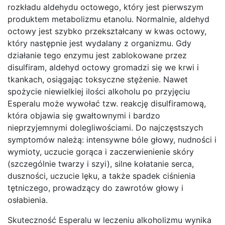
rozkładu aldehydu octowego, który jest pierwszym
produktem metabolizmu etanolu. Normalnie, aldehyd
octowy jest szybko przekształcany w kwas octowy,
który następnie jest wydalany z organizmu. Gdy
działanie tego enzymu jest zablokowane przez
disulfiram, aldehyd octowy gromadzi się we krwi i
tkankach, osiągając toksyczne stężenie. Nawet
spożycie niewielkiej ilości alkoholu po przyjęciu
Esperalu może wywołać tzw. reakcję disulfiramową,
która objawia się gwałtownymi i bardzo
nieprzyjemnymi dolegliwościami. Do najczęstszych
symptomów należą: intensywne bóle głowy, nudności i
wymioty, uczucie gorąca i zaczerwienienie skóry
(szczególnie twarzy i szyi), silne kołatanie serca,
duszności, uczucie lęku, a także spadek ciśnienia
tętniczego, prowadzący do zawrotów głowy i
osłabienia.
Skuteczność Esperalu w leczeniu alkoholizmu wynika