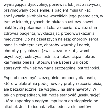
wymagająca dyscypliny, ponieważ lek jest zazwyczaj
przyjmowany codziennie, a pacjent musi unikać
spożywania alkoholu we wszelkich jego postaciach, w
tym w lekach, płynach do płukania ust czy nawet
niektórych pokarmach. Lekarz ocenia również stan
zdrowia pacjenta, wykluczając przeciwwskazania
medyczne. Do najczęstszych należą: choroby serca,
nadciśnienie tętnicze, choroby wątroby i nerek,
choroby psychiczne (zwłaszcza te z objawami
psychozy), cukrzyca, astma, a także ciąża i okres
karmienia piersią. Stosowanie Esperalu u osób
starszych również wymaga szczególnej ostrożności.
Esperal może być szczególnie pomocny dla osób,
które wielokrotnie podejmowały próby rzucenia picia,
ale bezskutecznie, ze względu na silne nawroty. W
takich przypadkach, lek może stanowić „asekurację”,
która zapobiega nagłym impulsom do sięgnięcia po
alkohol. Jest to jednak tylko jeden z elementów