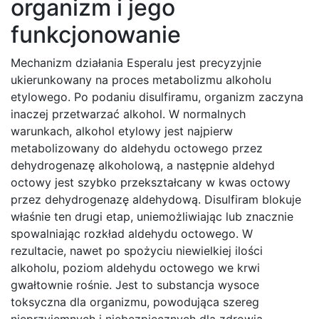
organizm i jego
funkcjonowanie
Mechanizm działania Esperalu jest precyzyjnie
ukierunkowany na proces metabolizmu alkoholu
etylowego. Po podaniu disulfiramu, organizm zaczyna
inaczej przetwarzać alkohol. W normalnych
warunkach, alkohol etylowy jest najpierw
metabolizowany do aldehydu octowego przez
dehydrogenazę alkoholową, a następnie aldehyd
octowy jest szybko przekształcany w kwas octowy
przez dehydrogenazę aldehydową. Disulfiram blokuje
właśnie ten drugi etap, uniemożliwiając lub znacznie
spowalniając rozkład aldehydu octowego. W
rezultacie, nawet po spożyciu niewielkiej ilości
alkoholu, poziom aldehydu octowego we krwi
gwałtownie rośnie. Jest to substancja wysoce
toksyczna dla organizmu, powodująca szereg
nieprzyjemnych i niebezpiecznych dla zdrowia