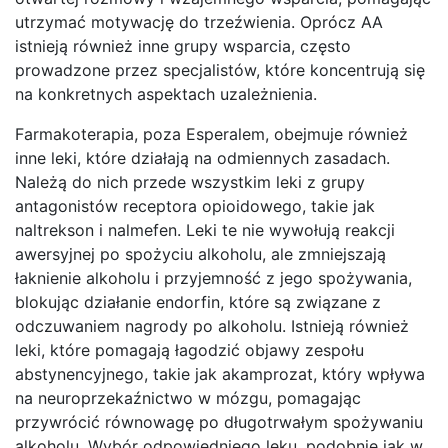
utrzymać motywację do trzeźwienia. Oprócz AA
istnieją również inne grupy wsparcia, często
prowadzone przez specjalistów, które koncentrują się
na konkretnych aspektach uzależnienia.
Farmakoterapia, poza Esperalem, obejmuje również
inne leki, które działają na odmiennych zasadach.
Należą do nich przede wszystkim leki z grupy
antagonistów receptora opioidowego, takie jak
naltrekson i nalmefen. Leki te nie wywołują reakcji
awersyjnej po spożyciu alkoholu, ale zmniejszają
łaknienie alkoholu i przyjemność z jego spożywania,
blokując działanie endorfin, które są związane z
odczuwaniem nagrody po alkoholu. Istnieją również
leki, które pomagają łagodzić objawy zespołu
abstynencyjnego, takie jak akamprozat, który wpływa
na neuroprzekaźnictwo w mózgu, pomagając
przywrócić równowagę po długotrwałym spożywaniu
alkoholu. Wybór odpowiedniego leku, podobnie jak w