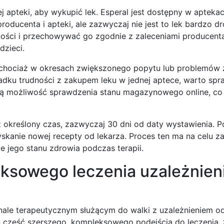
 apteki, aby wykupić lek. Esperal jest dostępny w aptekac
producenta i apteki, ale zazwyczaj nie jest to lek bardzo d
ności i przechowywać go zgodnie z zaleceniami producent
dzieci.
, chociaż w okresach zwiększonego popytu lub problemów
dku trudności z zakupem leku w jednej aptece, warto spr
ują możliwość sprawdzenia stanu magazynowego online, c
z określony czas, zazwyczaj 30 dni od daty wystawienia. 
 uzyskanie nowej recepty od lekarza. Proces ten ma na celu 
e jego stanu zdrowia podczas terapii.
eksowego leczenia uzależnien
enale terapeutycznym służącym do walki z uzależnieniem od
on część szerszego, kompleksowego podejścia do leczenia