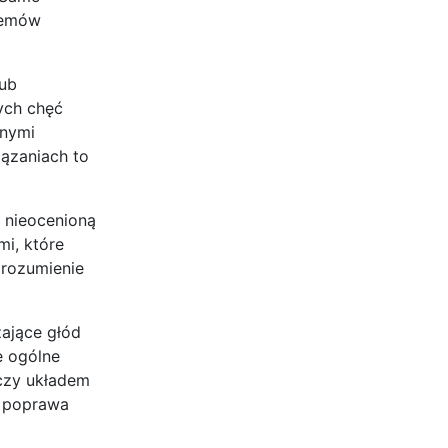
blemów
lub
ych chęć
dnymi
ązaniach to
 nieocenioną
i, które
zrozumienie
zające głód
e ogólne
 czy układem
i poprawa