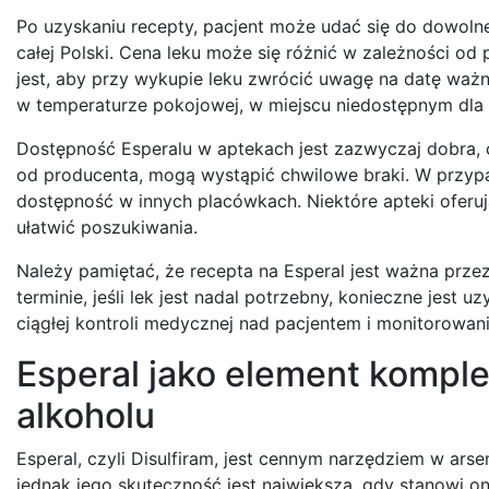
Po uzyskaniu recepty, pacjent może udać się do dowolnej
całej Polski. Cena leku może się różnić w zależności od 
jest, aby przy wykupie leku zwrócić uwagę na datę waż
w temperaturze pokojowej, w miejscu niedostępnym dla 
Dostępność Esperalu w aptekach jest zazwyczaj dobra
od producenta, mogą wystąpić chwilowe braki. W przypa
dostępność w innych placówkach. Niektóre apteki ofer
ułatwić poszukiwania.
Należy pamiętać, że recepta na Esperal jest ważna prze
terminie, jeśli lek jest nadal potrzebny, konieczne jest
ciągłej kontroli medycznej nad pacjentem i monitorowani
Esperal jako element kompl
alkoholu
Esperal, czyli Disulfiram, jest cennym narzędziem w ars
jednak jego skuteczność jest największa, gdy stanowi 