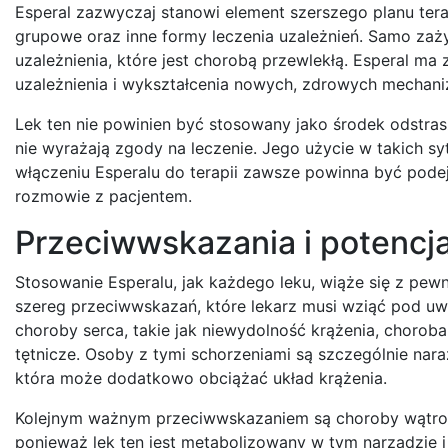
Esperal zazwyczaj stanowi element szerszego planu te
grupowe oraz inne formy leczenia uzależnień. Samo zaży
uzależnienia, które jest chorobą przewlekłą. Esperal m
uzależnienia i wykształcenia nowych, zdrowych mechani
Lek ten nie powinien być stosowany jako środek odstrasz
nie wyrażają zgody na leczenie. Jego użycie w takich sy
włączeniu Esperalu do terapii zawsze powinna być po
rozmowie z pacjentem.
Przeciwwskazania i potencja
Stosowanie Esperalu, jak każdego leku, wiąże się z pewn
szereg przeciwwskazań, które lekarz musi wziąć pod uwa
choroby serca, takie jak niewydolność krążenia, choroba
tętnicze. Osoby z tymi schorzeniami są szczególnie nar
która może dodatkowo obciążać układ krążenia.
Kolejnym ważnym przeciwwskazaniem są choroby wątrob
ponieważ lek ten jest metabolizowany w tym narządzie