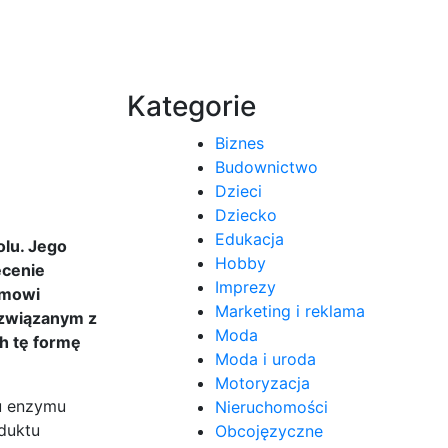
Kategorie
Biznes
Budownictwo
Dzieci
Dziecko
Edukacja
olu. Jego
Hobby
ęcenie
Imprezy
zmowi
Marketing i reklama
 związanym z
Moda
h tę formę
Moda i uroda
Motoryzacja
iu enzymu
Nieruchomości
duktu
Obcojęzyczne