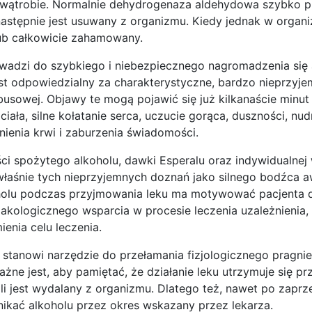
 wątrobie. Normalnie dehydrogenaza aldehydowa szybko p
astępnie jest usuwany z organizmu. Kiedy jednak w organ
lub całkowicie zahamowany.
rowadzi do szybkiego i niebezpiecznego nagromadzenia się
st odpowiedzialny za charakterystyczne, bardzo nieprzyje
abusowej. Objawy te mogą pojawić się już kilkanaście minu
iała, silne kołatanie serca, uczucie gorąca, duszności, nud
nienia krwi i zaburzenia świadomości.
ci spożytego alkoholu, dawki Esperalu oraz indywidualnej
właśnie tych nieprzyjemnych doznań jako silnego bodźca a
holu podczas przyjmowania leku ma motywować pacjenta 
makologicznego wsparcia w procesie leczenia uzależnienia,
enia celu leczenia.
 stanowi narzędzie do przełamania fizjologicznego pragnie
żne jest, aby pamiętać, że działanie leku utrzymuje się p
li jest wydalany z organizmu. Dlatego też, nawet po zaprz
ikać alkoholu przez okres wskazany przez lekarza.