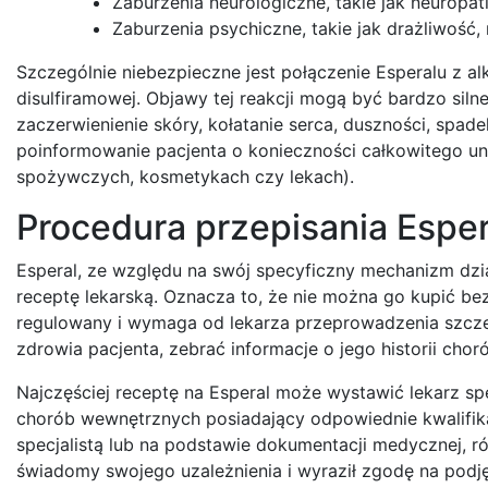
Zaburzenia neurologiczne, takie jak neuropa
Zaburzenia psychiczne, takie jak drażliwość
Szczególnie niebezpieczne jest połączenie Esperalu z a
disulfiramowej. Objawy tej reakcji mogą być bardzo siln
zaczerwienienie skóry, kołatanie serca, duszności, spade
poinformowanie pacjenta o konieczności całkowitego un
spożywczych, kosmetykach czy lekach).
Procedura przepisania Esper
Esperal, ze względu na swój specyficzny mechanizm dzia
receptę lekarską. Oznacza to, że nie można go kupić bez 
regulowany i wymaga od lekarza przeprowadzenia szcz
zdrowia pacjenta, zebrać informacje o jego historii ch
Najczęściej receptę na Esperal może wystawić lekarz specja
chorób wewnętrznych posiadający odpowiednie kwalifikac
specjalistą lub na podstawie dokumentacji medycznej, r
świadomy swojego uzależnienia i wyraził zgodę na podjęc