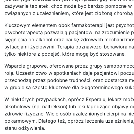
zażywanie tabletek, choć może być bardzo pomocne w po
związanych z uzależnieniem, które jest złożoną chorob
Kluczowym elementem obok farmakoterapii jest psychote
psychoterapeutą pozwalają pacjentowi na zrozumienie p
sięgnięcia po alkohol oraz naukę zdrowych mechanizmó
sytuacjami życiowymi. Terapia poznawczo-behawioralna,
tylko niektóre z podejść, które mogą być stosowane.
Wsparcie grupowe, oferowane przez grupy samopomocow
rolę. Uczestnictwo w spotkaniach daje pacjentowi pocz
przechodzą przez podobne trudności, oraz dostarcza mo
w grupie są często kluczowe dla długoterminowego sukc
W niektórych przypadkach, oprócz Esperalu, lekarz może
alkoholowy (np. naltrekson) lub leki łagodzące objawy o
zdrowie fizyczne. Wiele osób uzależnionych cierpi na n
pokarmowym. Dlatego też, oprócz leczenia uzależnienia,
stanu odżywienia.