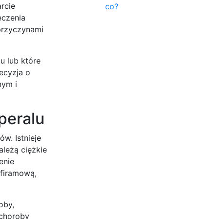
rcie
co?
eczenia
 przyczynami
u lub które
ecyzja o
nym i
peralu
w. Istnieje
leżą ciężkie
enie
lfiramową,
oby,
 choroby