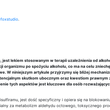
ofoxstudio
.
 jest lekiem stosowanym w terapii uzależnienia od alkoh
ji organizmu po spożyciu alkoholu, co ma na celu zniech
e. W niniejszym artykule przyjrzymy się bliżej mechani
 potencjalnym skutkom ubocznym oraz kwestiom prawnym
enie tych aspektów jest kluczowe dla osób rozważającyc
isulfiramu, jest dość specyficzny i opiera się na blokowan
ialny za metabolizm aldehydu octowego, toksycznego pro