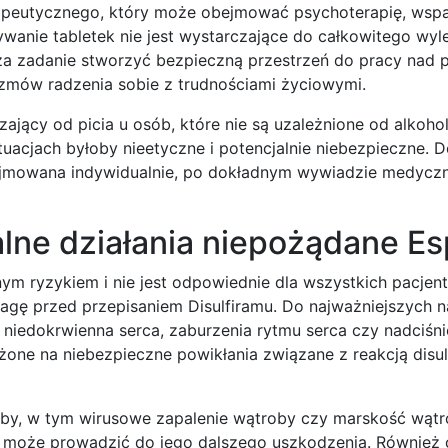
rapeutycznego, który może obejmować psychoterapię, wspa
wanie tabletek nie jest wystarczające do całkowitego wyl
a za zadanie stworzyć bezpieczną przestrzeń do pracy nad
zmów radzenia sobie z trudnościami życiowymi.
ający od picia u osób, które nie są uzależnione od alkohol
tuacjach byłoby nieetyczne i potencjalnie niebezpieczne. D
dejmowana indywidualnie, po dokładnym wywiadzie medycz
lne działania niepożądane Es
ym ryzykiem i nie jest odpowiednie dla wszystkich pacjentó
gę przed przepisaniem Disulfiramu. Do najważniejszych na
 niedokrwienna serca, zaburzenia rytmu serca czy nadciśni
ażone na niebezpieczne powikłania związane z reakcją disu
y, w tym wirusowe zapalenie wątroby czy marskość wątr
 i może prowadzić do jego dalszego uszkodzenia. Również