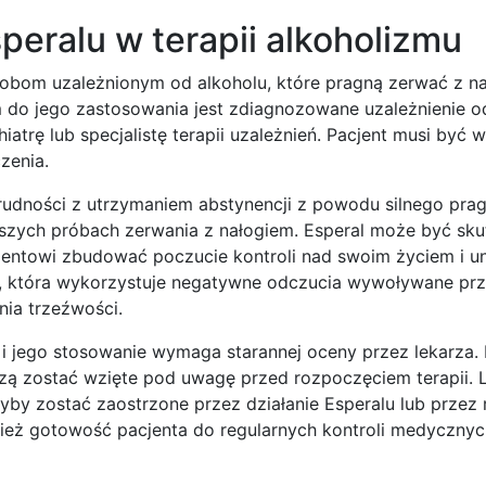
eralu w terapii alkoholizmu
obom uzależnionym od alkoholu, które pragną zerwać z na
do jego zastosowania jest zdiagnozowane uzależnienie od
iatrę lub specjalistę terapii uzależnień. Pacjent musi być w
zenia.
trudności z utrzymaniem abstynencji z powodu silnego prag
jszych próbach zerwania z nałogiem. Esperal może być sk
jentowi zbudować poczucie kontroli nad swoim życiem i u
na, która wykorzystuje negatywne odczucia wywoływane pr
nia trzeźwości.
 i jego stosowanie wymaga starannej oceny przez lekarza. I
szą zostać wzięte pod uwagę przed rozpoczęciem terapii. 
łyby zostać zaostrzone przez działanie Esperalu lub przez 
ież gotowość pacjenta do regularnych kontroli medycznyc