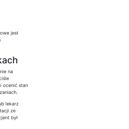
zowe jest
h
kach
nie na
ciśle
 ocenić stan
zaniach.
ub lekarz
acji ze
jent był