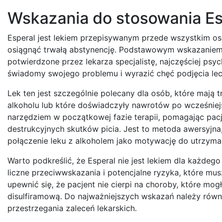
Wskazania do stosowania Esp
Esperal jest lekiem przepisywanym przede wszystkim os
osiągnąć trwałą abstynencję. Podstawowym wskazaniem 
potwierdzone przez lekarza specjalistę, najczęściej psych
świadomy swojego problemu i wyrazić chęć podjęcia lec
Lek ten jest szczególnie polecany dla osób, które mają 
alkoholu lub które doświadczyły nawrotów po wcześnie
narzędziem w początkowej fazie terapii, pomagając pac
destrukcyjnych skutków picia. Jest to metoda awersyj
połączenie leku z alkoholem jako motywację do utrzyma
Warto podkreślić, że Esperal nie jest lekiem dla każdego
liczne przeciwwskazania i potencjalne ryzyka, które mu
upewnić się, że pacjent nie cierpi na choroby, które mog
disulfiramową. Do najważniejszych wskazań należy równ
przestrzegania zaleceń lekarskich.