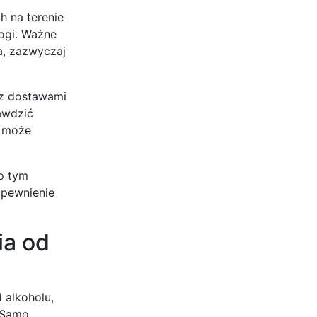
h na terenie
rogi. Ważne
a, zazwyczaj
 z dostawami
awdzić
o może
Po tym
zapewnienie
ia od
 alkoholu,
. Samo