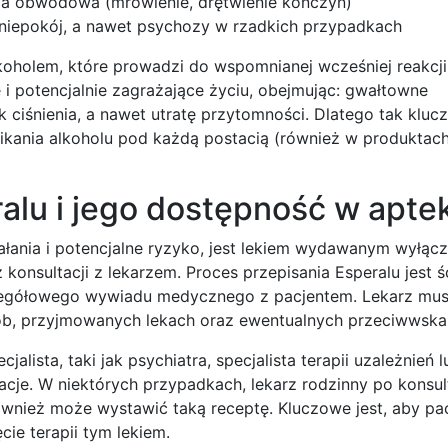
tia obwodowa (mrowienie, drętwienie kończyn)
, niepokój, a nawet psychozy w rzadkich przypadkach
lkoholem, które prowadzi do wspomnianej wcześniej reakcji
e i potencjalnie zagrażające życiu, obejmując: gwałtowne
k ciśnienia, a nawet utratę przytomności. Dlatego tak kluc
ikania alkoholu pod każdą postacią (również w produktac
alu i jego dostępność w apte
łania i potencjalne ryzyko, jest lekiem wydawanym wyłącz
konsultacji z lekarzem. Proces przepisania Esperalu jest ś
egółowego wywiadu medycznego z pacjentem. Lekarz musi
orób, przyjmowanych lekach oraz ewentualnych przeciwwska
lista, taki jak psychiatra, specjalista terapii uzależnień l
je. W niektórych przypadkach, lekarz rodzinny po konsult
ównież może wystawić taką receptę. Kluczowe jest, aby pac
ie terapii tym lekiem.