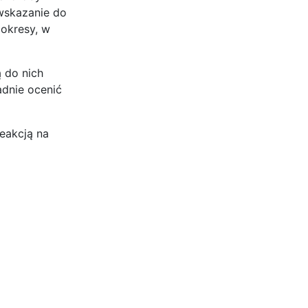
wskazanie do
 okresy, w
 do nich
adnie ocenić
eakcją na