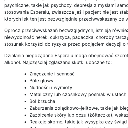
psychiczne, takie jak psychozy, depresja z myślami sa
stosowania Esperalu, zwłaszcza jeśli pacjent nie jest stab
których lek ten jest bezwzględnie przeciwwskazany ze w
Oprócz przeciwwskazań bezwzględnych, istnieją również
niewydolność nerek, cukrzyca, padaczka, choroby tarcz
stosunek korzyści do ryzyka przed podjęciem decyzji o t
Działania niepożądane Esperalu mogą obejmować szeroki
alkohol. Najczęściej zgłaszane skutki uboczne to:
Zmęczenie i senność
Bóle głowy
Nudności i wymioty
Metaliczny lub czosnkowy posmak w ustach
Ból brzucha
Zaburzenia żołądkowo-jelitowe, takie jak bi
Zażółcenie skóry lub oczu (żółtaczka), wska
Reakcje skórne, takie jak wysypka czy świąd