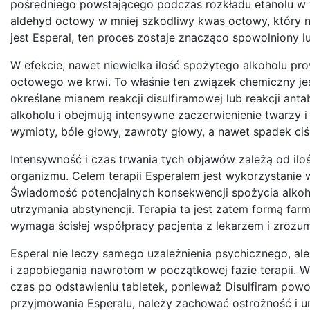
pośredniego powstającego podczas rozkładu etanolu w
aldehyd octowy w mniej szkodliwy kwas octowy, który n
jest Esperal, ten proces zostaje znacząco spowolniony 
W efekcie, nawet niewielka ilość spożytego alkoholu p
octowego we krwi. To właśnie ten związek chemiczny je
określane mianem reakcji disulfiramowej lub reakcji ant
alkoholu i obejmują intensywne zaczerwienienie twarzy i c
wymioty, bóle głowy, zawroty głowy, a nawet spadek ciś
Intensywność i czas trwania tych objawów zależą od iloś
organizmu. Celem terapii Esperalem jest wykorzystanie 
Świadomość potencjalnych konsekwencji spożycia alko
utrzymania abstynencji. Terapia ta jest zatem formą far
wymaga ścisłej współpracy pacjenta z lekarzem i zrozumi
Esperal nie leczy samego uzależnienia psychicznego, ale
i zapobiegania nawrotom w początkowej fazie terapii. Wa
czas po odstawieniu tabletek, ponieważ Disulfiram powo
przyjmowania Esperalu, należy zachować ostrożność i un