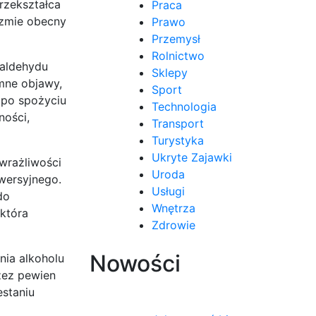
rzekształca
Praca
izmie obecny
Prawo
Przemysł
Rolnictwo
 aldehydu
Sklepy
mne objawy,
Sport
t po spożyciu
Technologia
ności,
Transport
Turystyka
Ukryte Zajawki
 wrażliwości
Uroda
wersyjnego.
Usługi
do
Wnętrza
 która
Zdrowie
Nowości
nia alkoholu
rzez pewien
estaniu