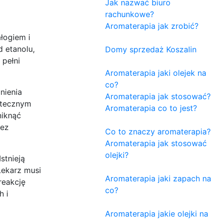
Jak nazwać biuro
rachunkowe?
Aromaterapia jak zrobić?
łogiem i
 etanolu,
Domy sprzedaż Koszalin
 pełni
Aromaterapia jaki olejek na
co?
nienia
Aromaterapia jak stosować?
utecznym
Aromaterapia co to jest?
niknąć
zez
Co to znaczy aromaterapia?
Aromaterapia jak stosować
olejki?
stnieją
Lekarz musi
Aromaterapia jaki zapach na
reakcję
co?
h i
Aromaterapia jakie olejki na