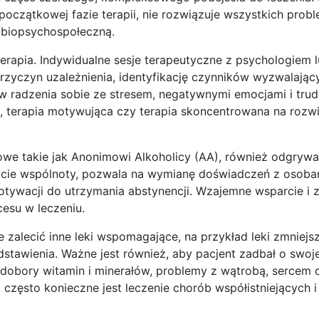
czątkowej fazie terapii, nie rozwiązuje wszystkich pro
ą biopsychospołeczną.
rapia. Indywidualne sesje terapeutyczne z psychologiem 
rzyczyn uzależnienia, identyfikację czynników wyzwalając
w radzenia sobie ze stresem, negatywnymi emocjami i tru
 terapia motywująca czy terapia skoncentrowana na rozwi
e takie jak Anonimowi Alkoholicy (AA), również odgrywa
ucie wspólnoty, pozwala na wymianę doświadczeń z osobam
tywacji do utrzymania abstynencji. Wzajemne wsparcie i 
esu w leczeniu.
 zalecić inne leki wspomagające, na przykład leki zmniejs
dstawienia. Ważne jest również, aby pacjent zadbał o swoj
iedobory witamin i minerałów, problemy z wątrobą, sercem
 często konieczne jest leczenie chorób współistniejących 