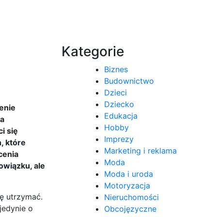
Kategorie
Biznes
Budownictwo
Dzieci
Dziecko
enie
Edukacja
na
Hobby
i się
Imprezy
, które
Marketing i reklama
cenia
Moda
bowiązku, ale
Moda i uroda
Motoryzacja
ę utrzymać.
Nieruchomości
jedynie o
Obcojęzyczne