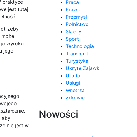
W praktyce
Praca
e jest tutaj
Prawo
elność.
Przemysł
Rolnictwo
potrzeby
Sklepy
n może
Sport
ego wyroku
Technologia
u jego
Transport
Turystyka
Ukryte Zajawki
Uroda
Usługi
Wnętrza
acyjnego.
Zdrowie
swojego
ształcenie,
Nowości
, aby
e nie jest w