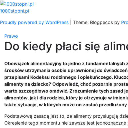
Skip
to
1000stopni.pl
content
Proudly powered by WordPress
|
Theme: Blogpecos by
Pr
Prawo
Do kiedy płaci się ali
Obowiązek alimentacyjny to jedno z fundamentalnych 
środków utrzymania osobie uprawnionej do świadczeń.
przepisami Kodeksu rodzinnego i opiekuńczego. Kluczowe
alimenty na dziecko? Odpowiedź, choć pozornie prosta
warto szczegółowo omówić. Zrozumienie tych zasad je
alimentów, jak i dla rodzica, który je otrzymuje w imien
także sytuacje, w których może on zostać przedłużony
Podstawową zasadą jest to, że alimenty przysługują dzi
Określenie tego momentu nie zawsze jest jednoznaczne i