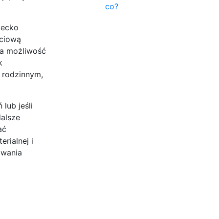
co?
iecko
yciową
ma możliwość
k
 rodzinnym,
lub jeśli
dalsze
ać
rialnej i
owania