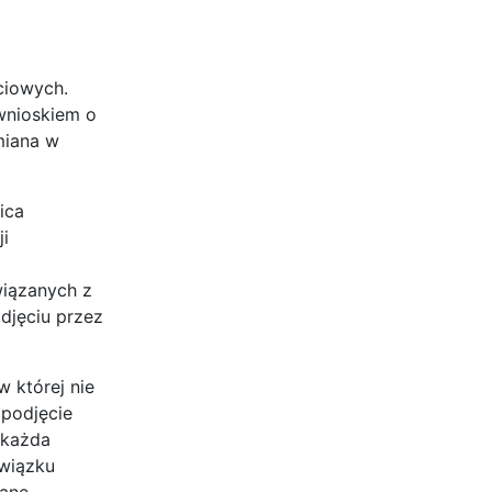
ciowych.
wnioskiem o
miana w
ica
i
wiązanych z
odjęciu przez
w której nie
 podjęcie
 każda
owiązku
ianę