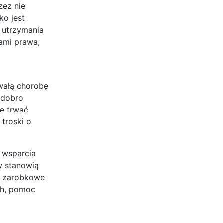
zez nie
ko jest
 utrzymania
ami prawa,
rwałą chorobę
 dobro
e trwać
 troski o
y wsparcia
w stanowią
i zarobkowe
ch, pomoc