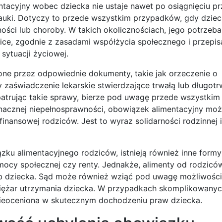
ntacyjny wobec dziecka nie ustaje nawet po osiągnięciu pr
auki. Dotyczy to przede wszystkim przypadków, gdy dziec
ści lub choroby. W takich okolicznościach, jego potrzeba
ice, zgodnie z zasadami współżycia społecznego i przepis
ytuacji życiowej.
one przez odpowiednie dokumenty, takie jak orzeczenie o
zaświadczenie lekarskie stwierdzające trwałą lub długot
patrując takie sprawy, bierze pod uwagę przede wszystkim
nacznej niepełnosprawności, obowiązek alimentacyjny moż
 finansowej rodziców. Jest to wyraz solidarności rodzinnej i
ązku alimentacyjnego rodziców, istnieją również inne form
mocy społecznej czy renty. Jednakże, alimenty od rodzicó
eb dziecka. Sąd może również wziąć pod uwagę możliwośc
 ciężar utrzymania dziecka. W przypadkach skomplikowany
 nieoceniona w skutecznym dochodzeniu praw dziecka.