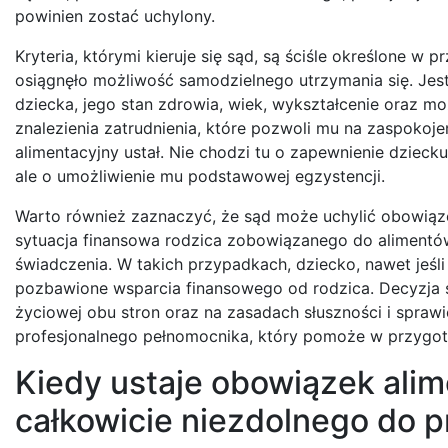
powinien zostać uchylony.
Kryteria, którymi kieruje się sąd, są ściśle określone w
osiągnęło możliwość samodzielnego utrzymania się. Jest
dziecka, jego stan zdrowia, wiek, wykształcenie oraz mo
znalezienia zatrudnienia, które pozwoli mu na zaspoko
alimentacyjny ustał. Nie chodzi tu o zapewnienie dziec
ale o umożliwienie mu podstawowej egzystencji.
Warto również zaznaczyć, że sąd może uchylić obowiązek 
sytuacja finansowa rodzica zobowiązanego do alimentów
świadczenia. W takich przypadkach, dziecko, nawet jeśli
pozbawione wsparcia finansowego od rodzica. Decyzja sąd
życiowej obu stron oraz na zasadach słuszności i spra
profesjonalnego pełnomocnika, który pomoże w przygo
Kiedy ustaje obowiązek ali
całkowicie niezdolnego do p