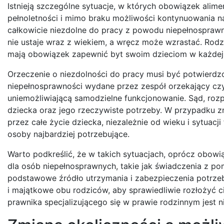
Istnieją szczególne sytuacje, w których obowiązek alime
pełnoletności i mimo braku możliwości kontynuowania n
całkowicie niezdolne do pracy z powodu niepełnosprawno
nie ustaje wraz z wiekiem, a wręcz może wzrastać. Rodz
mają obowiązek zapewnić byt swoim dzieciom w każdej s
Orzeczenie o niezdolności do pracy musi być potwierdz
niepełnosprawności wydane przez zespół orzekający czy 
uniemożliwiającą samodzielne funkcjonowanie. Sąd, roz
dziecka oraz jego rzeczywiste potrzeby. W przypadku z
przez całe życie dziecka, niezależnie od wieku i sytuacji
osoby najbardziej potrzebujące.
Warto podkreślić, że w takich sytuacjach, oprócz obowi
dla osób niepełnosprawnych, takie jak świadczenia z po
podstawowe źródło utrzymania i zabezpieczenia potrz
i majątkowe obu rodziców, aby sprawiedliwie rozłożyć
prawnika specjalizującego się w prawie rodzinnym jest