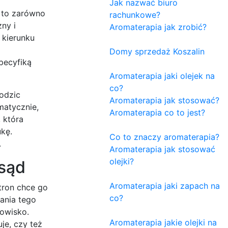
Jak nazwać biuro
 to zarówno
rachunkowe?
ny i
Aromaterapia jak zrobić?
 kierunku
Domy sprzedaż Koszalin
pecyfiką
Aromaterapia jaki olejek na
co?
odzic
Aromaterapia jak stosować?
matycznie,
Aromaterapia co to jest?
 która
kę.
Co to znaczy aromaterapia?
.
Aromaterapia jak stosować
olejki?
 sąd
Aromaterapia jaki zapach na
tron chce go
co?
ania tego
owisko.
Aromaterapia jakie olejki na
je, czy też