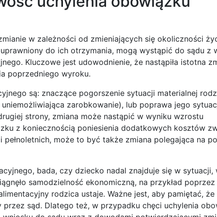
iwość uchylenia obowiązku
zmianie w zależności od zmieniających się okoliczności ży
 uprawniony do ich otrzymania, mogą wystąpić do sądu z 
jnego. Kluczowe jest udowodnienie, że nastąpiła istotna z
ia poprzedniego wyroku.
jnego są: znaczące pogorszenie sytuacji materialnej rodz
uniemożliwiająca zarobkowanie), lub poprawa jego sytuacj
drugiej strony, zmiana może nastąpić w wyniku wzrostu
iązku z koniecznością poniesienia dodatkowych kosztów z
ci pełnoletnich, może to być także zmiana polegająca na p
cyjnego, bada, czy dziecko nadal znajduje się w sytuacji, 
 osiągnęło samodzielność ekonomiczną, na przykład poprzez
limentacyjny rodzica ustaje. Ważne jest, aby pamiętać, że
y przez sąd. Dlatego też, w przypadku chęci uchylenia ob
go wniosku do sądu wraz z dowodami potwierdzającymi zm