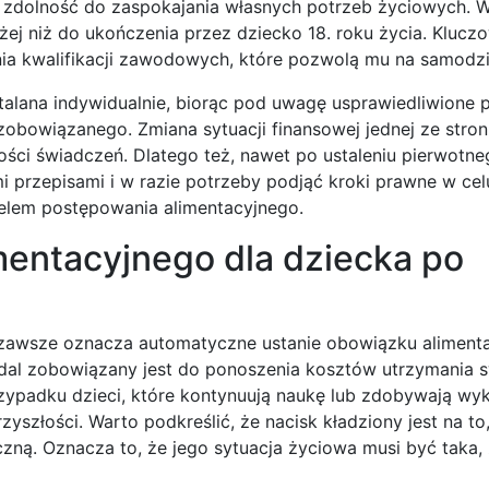
ną zdolność do zaspokajania własnych potrzeb życiowych. 
j niż do ukończenia przez dziecko 18. roku życia. Kluczow
ia kwalifikacji zawodowych, które pozwolą mu na samodzi
talana indywidualnie, biorąc pod uwagę usprawiedliwione 
obowiązanego. Zmiana sytuacji finansowej jednej ze stro
ści świadczeń. Dlatego też, nawet po ustaleniu pierwotn
 przepisami i w razie potrzeby podjąć kroki prawne w cel
celem postępowania alimentacyjnego.
mentacyjnego dla dziecka po
 zawsze oznacza automatyczne ustanie obowiązku aliment
adal zobowiązany jest do ponoszenia kosztów utrzymania 
rzypadku dzieci, które kontynuują naukę lub zdobywają wyk
szłości. Warto podkreślić, że nacisk kładziony jest na to
ną. Oznacza to, że jego sytuacja życiowa musi być taka, ż