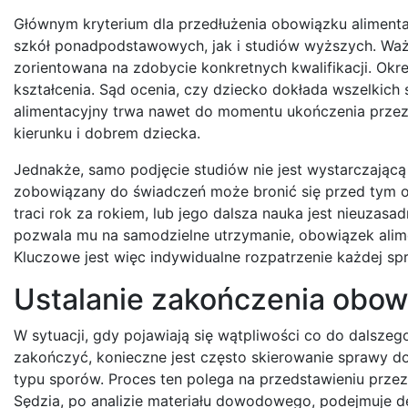
Głównym kryterium dla przedłużenia obowiązku alimenta
szkół ponadpodstawowych, jak i studiów wyższych. Ważn
zorientowana na zdobycie konkretnych kwalifikacji. Ok
kształcenia. Sąd ocenia, czy dziecko dokłada wszelkich
alimentacyjny trwa nawet do momentu ukończenia przez d
kierunku i dobrem dziecka.
Jednakże, samo podjęcie studiów nie jest wystarczając
zobowiązany do świadczeń może bronić się przed tym ob
traci rok za rokiem, lub jego dalsza nauka jest nieuzasa
pozwala mu na samodzielne utrzymanie, obowiązek alimen
Kluczowe jest więc indywidualne rozpatrzenie każdej sp
Ustalanie zakończenia obow
W sytuacji, gdy pojawiają się wątpliwości co do dalsze
zakończyć, konieczne jest często skierowanie sprawy d
typu sporów. Proces ten polega na przedstawieniu prze
Sędzia, po analizie materiału dowodowego, podejmuje d