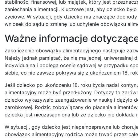
stabilności finansowej, lub majątek, który jest przezna
zaniechania alimentacji. Kluczowe jest, aby dziecko by
życiowe. W sytuacji, gdy dziecko ma znaczące dochody l
wniosek do sądu o zmianę lub uchylenie obowiązku alim
Ważne informacje dotyczące
Zakończenie obowiązku alimentacyjnego następuje zazw
Należy jednak pamiętać, że nie ma jednej, uniwersalnej 
indywidualna i podlega ocenie sądowej w przypadku spo
siebie, co nie zawsze pokrywa się z ukończeniem 18. rok
Jeśli dziecko po ukończeniu 18. roku życia nadal kont
alimentacyjny może być przedłużony. Dotyczy to zarów
dziecko wykazywało zaangażowanie w naukę i dążyło do 
zarobkowej. Rodzic zobowiązany do płacenia alimentó
dziecka jest nieuzasadniona lub że dziecko nie dokłada 
W sytuacji, gdy dziecko jest niepełnosprawne lub choruje
obowiązek alimentacyjny rodzica może trwać przez całe 