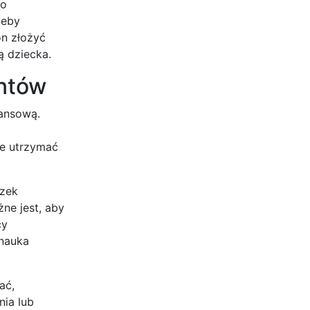
do
zeby
on złożyć
ą dziecka.
entów
ansową.
ie utrzymać
ązek
ne jest, aby
cy
 nauka
ać,
nia lub