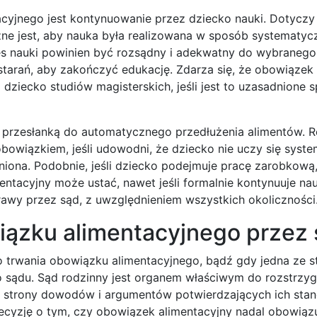
cyjnego jest kontynuowanie przez dziecko nauki. Dotyczy
e jest, aby nauka była realizowana w sposób systematycz
res nauki powinien być rozsądny i adekwatny do wybranego
 starań, aby zakończyć edukację. Zdarza się, że obowiązek
ziecko studiów magisterskich, jeśli jest to uzasadnione s
ą przesłanką do automatycznego przedłużenia alimentów. R
owiązkiem, jeśli udowodni, że dziecko nie uczy się syste
dniona. Podobnie, jeśli dziecko podejmuje pracę zarobkową,
tacyjny może ustać, nawet jeśli formalnie kontynuuje nau
rawy przez sąd, z uwzględnieniem wszystkich okoliczności
iązku alimentacyjnego przez
go trwania obowiązku alimentacyjnego, bądź gdy jedna ze s
o sądu. Sąd rodzinny jest organem właściwym do rozstrzyg
z strony dowodów i argumentów potwierdzających ich stan
ecyzję o tym, czy obowiązek alimentacyjny nadal obowiązu