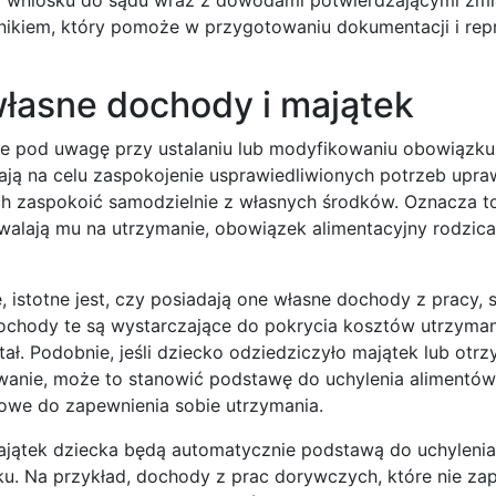
nikiem, który pomoże w przygotowaniu dokumentacji i repr
własne dochody i majątek
ne pod uwagę przy ustalaniu lub modyfikowaniu obowiązku
ają na celu zaspokojenie usprawiedliwionych potrzeb upra
 ich zaspokoić samodzielnie z własnych środków. Oznacza to,
walają mu na utrzymanie, obowiązek alimentacyjny rodzic
, istotne jest, czy posiadają one własne dochody z pracy, 
ochody te są wystarczające do pokrycia kosztów utrzymani
ł. Podobnie, jeśli dziecko odziedziczyło majątek lub otr
anie, może to stanowić podstawę do uchylenia alimentów.
owe do zapewnienia sobie utrzymania.
ajątek dziecka będą automatycznie podstawą do uchylenia
u. Na przykład, dochody z prac dorywczych, które nie za