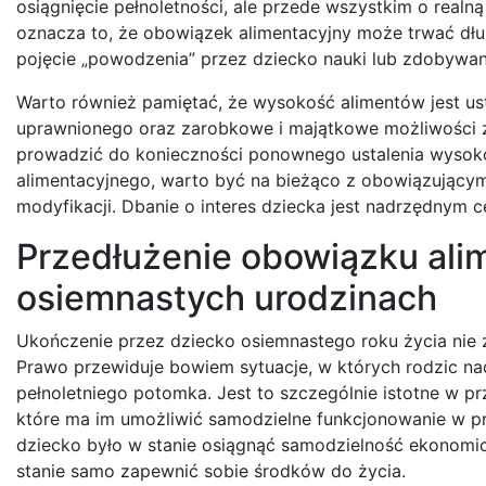
osiągnięcie pełnoletności, ale przede wszystkim o real
oznacza to, że obowiązek alimentacyjny może trwać dłuże
pojęcie „powodzenia” przez dziecko nauki lub zdobywan
Warto również pamiętać, że wysokość alimentów jest us
uprawnionego oraz zarobkowe i majątkowe możliwości z
prowadzić do konieczności ponownego ustalenia wysoko
alimentacyjnego, warto być na bieżąco z obowiązującymi
modyfikacji. Dbanie o interes dziecka jest nadrzędnym 
Przedłużenie obowiązku ali
osiemnastych urodzinach
Ukończenie przez dziecko osiemnastego roku życia nie
Prawo przewiduje bowiem sytuacje, w których rodzic n
pełnoletniego potomka. Jest to szczególnie istotne w p
które ma im umożliwić samodzielne funkcjonowanie w przy
dziecko było w stanie osiągnąć samodzielność ekonomicz
stanie samo zapewnić sobie środków do życia.