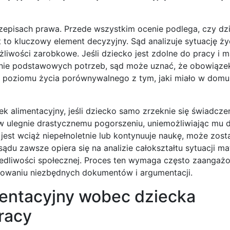
 przepisach prawa. Przede wszystkim ocenie podlega, czy dz
 to kluczowy element decyzyjny. Sąd analizuje sytuację ż
żliwości zarobkowe. Jeśli dziecko jest zdolne do pracy i 
jenie podstawowych potrzeb, sąd może uznać, że obowiąze
ku poziomu życia porównywalnego z tym, jaki miało w domu
alimentacyjny, jeśli dziecko samo zrzeknie się świadczeń 
 ulegnie drastycznemu pogorszeniu, uniemożliwiając mu 
 jest wciąż niepełnoletnie lub kontynuuje naukę, może zost
u zawsze opiera się na analizie całokształtu sytuacji mate
wiedliwości społecznej. Proces ten wymaga często zaangaż
towaniu niezbędnych dokumentów i argumentacji.
mentacyjny wobec dziecka
racy