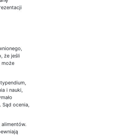
ezentacji
wnionego,
 że jeśli
a może
stypendium,
a i nauki,
zymało
 Sąd ocenia,
 alimentów.
pewniają