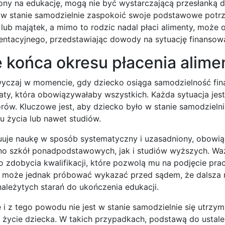
czony na edukację, mogą nie być wystarczającą przesłanką 
ło w stanie samodzielnie zaspokoić swoje podstawowe potr
ub majątek, a mimo to rodzic nadal płaci alimenty, może 
entacyjnego, przedstawiając dowody na sytuację finansow
 końca okresu płacenia alim
yczaj w momencie, gdy dziecko osiąga samodzielność fin
daty, która obowiązywałaby wszystkich. Każda sytuacja jest
rów. Kluczowe jest, aby dziecko było w stanie samodzieln
u życia lub nawet studiów.
ynuuje naukę w sposób systematyczny i uzasadniony, obowi
no szkół ponadpodstawowych, jak i studiów wyższych. Waż
zdobycia kwalifikacji, które pozwolą mu na podjęcie pra
w może jednak próbować wykazać przed sądem, że dalsza
należytych starań do ukończenia edukacji.
 i z tego powodu nie jest w stanie samodzielnie się utrzym
życie dziecka. W takich przypadkach, podstawą do ustale