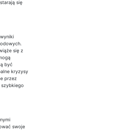
tarają się
wyniki
arodowych.
iąże się z
 mogą
zą być
alne kryzysy
e przez
ć szybkiego
znymi
sować swoje