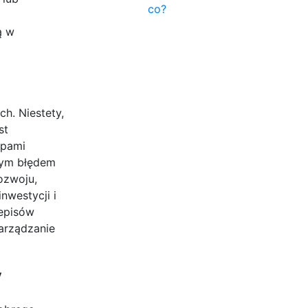
co?
ą w
h. Niestety,
st
ypami
nym błędem
ozwoju,
nwestycji i
zepisów
arządzanie
y