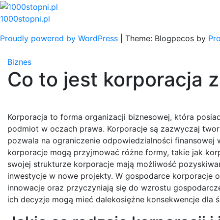
Skip
to
1000stopni.pl
content
Proudly powered by WordPress
|
Theme: Blogpecos by
Pr
Biznes
Co to jest korporacja 
Korporacja to forma organizacji biznesowej, która posi
podmiot w oczach prawa. Korporacje są zazwyczaj tworz
pozwala na ograniczenie odpowiedzialności finansowej wł
korporacje mogą przyjmować różne formy, takie jak korp
swojej strukturze korporacje mają możliwość pozyskiwan
inwestycje w nowe projekty. W gospodarce korporacje o
innowacje oraz przyczyniają się do wzrostu gospodarcze
ich decyzje mogą mieć dalekosiężne konsekwencje dla ś