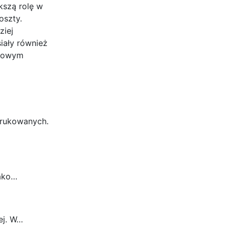
kszą rolę w
oszty.
ziej
iały również
czowym
drukowanych.
jako…
ej. W…