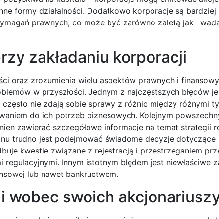
inne formy działalności. Dodatkowo korporacje są bardziej
wymagań prawnych, co może być zarówno zaletą jak i wad
rzy zakładaniu korporacji
ści oraz zrozumienia wielu aspektów prawnych i finansowyc
oblemów w przyszłości. Jednym z najczęstszych błędów je
e często nie zdają sobie sprawy z różnic między różnymi t
owaniem do ich potrzeb biznesowych. Kolejnym powszech
ien zawierać szczegółowe informacje na temat strategii r
lanu trudno jest podejmować świadome decyzje dotyczące i
buje kwestie związane z rejestracją i przestrzeganiem pr
regulacyjnymi. Innym istotnym błędem jest niewłaściwe z
ansowej lub nawet bankructwem.
ji wobec swoich akcjonariusz