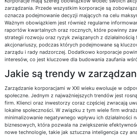
Korporacje mają szereg obowiązków wobec swoich akcjo
zarządzania. Przede wszystkim korporacje są zobowiązan
oznacza podejmowanie decyzji mających na celu maksymal
Ważnym obowiązkiem jest również regularne informowanie
raportów kwartalnych oraz rocznych, które powinny za
strategii rozwoju oraz ryzyk związanych z działalności
akcjonariuszy, podczas których podejmowane są kluczo
zarządu i rady nadzorczej. Dodatkowo korporacje powinn
interesów, co jest kluczowe dla budowania zaufania wśr
Jakie są trendy w zarządzan
Zarządzanie korporacjami w XXI wieku ewoluuje w odpow
społeczne. Jednym z najważniejszych trendów jest rosną
firm. Klienci oraz inwestorzy coraz częściej zwracają u
lokalne społeczności. W związku z tym wiele firm wdraż
minimalizowanie negatywnego wpływu ich działalności na
biznesowych, która pozwala na zwiększenie efektywnośc
nowe technologie, takie jak sztuczna inteligencja czy an