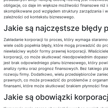
obligacje, co daje im większe możliwości finansowe niż 
skomplikowane pod względem struktury zarządzania i 
zależności od kontekstu biznesowego.
Jakie są najczęstsze błędy p
Zakładanie korporacji to proces, który wymaga staranno
wiele osób popełnia błędy, które mogą prowadzić do pr
niewłaściwy wybór formy prawnej korporacji. Właściciel
korporacji, co może skutkować nieodpowiednim dopas
jest brak odpowiedniego planu biznesowego, który powin
analizy rynku oraz prognoz finansowych. Bez takiego p
rozwoju firmy. Dodatkowo, wielu przedsiębiorców zanied
prawnych, co może prowadzić do problemów z organami 
finansami, które może skutkować brakiem płynności fin
Jakie są obowiązki korporac