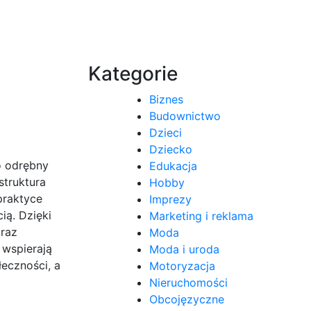
Kategorie
Biznes
Budownictwo
Dzieci
Dziecko
o odrębny
Edukacja
struktura
Hobby
praktyce
Imprezy
ią. Dzięki
Marketing i reklama
oraz
Moda
 wspierają
Moda i uroda
eczności, a
Motoryzacja
Nieruchomości
Obcojęzyczne