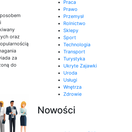
Praca
Prawo
 sposobem
Przemysł
i
Rolnictwo
skiwany
Sklepy
wych oraz
Sport
popularnością
Technologia
magania
Transport
wiada za
Turystyka
zoną do
Ukryte Zajawki
Uroda
Usługi
Wnętrza
Zdrowie
Nowości