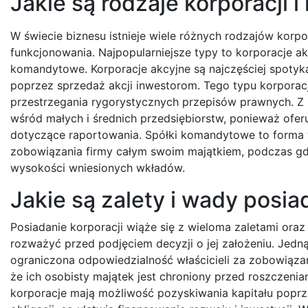
Jakie są rodzaje korporacji i
W świecie biznesu istnieje wiele różnych rodzajów korpo
funkcjonowania. Najpopularniejsze typy to korporacje ak
komandytowe. Korporacje akcyjne są najczęściej spotyk
poprzez sprzedaż akcji inwestorom. Tego typu korpora
przestrzegania rygorystycznych przepisów prawnych. Z k
wśród małych i średnich przedsiębiorstw, ponieważ ofe
dotyczące raportowania. Spółki komandytowe to forma 
zobowiązania firmy całym swoim majątkiem, podczas gd
wysokości wniesionych wkładów.
Jakie są zalety i wady posia
Posiadanie korporacji wiąże się z wieloma zaletami ora
rozważyć przed podjęciem decyzji o jej założeniu. Jedną
ograniczona odpowiedzialność właścicieli za zobowiązan
że ich osobisty majątek jest chroniony przed roszczenia
korporacje mają możliwość pozyskiwania kapitału poprze