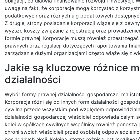
obligacji, co ułatwia finansowanie rozwoju i inwestycji.
uwagę na fakt, że korporacje mogą korzystać z korzyst
podatkowych oraz różnych ulg podatkowych dostępnych 
Z drugiej strony posiadanie korporacji wiąże się z pewn
wyższe koszty związane z rejestracją oraz prowadzeniem
formie prawnej. Korporacje muszą również przestrzegać
prawnych oraz regulacji dotyczących raportowania fin
zarządzanie dużymi organizacjami często wiąże się z wi
Jakie są kluczowe różnice m
działalności
Wybór formy prawnej działalności gospodarczej ma istotn
Korporacja różni się od innych form działalności gospo
cywilna przede wszystkim pod względem odpowiedzialno
działalności gospodarczej właściciel odpowiada całym s
kolei w spółkach cywilnych wspólnicy również ponoszą 
chroni swoich właścicieli przed osobistą odpowiedzialn
posiadanych akcji. Kolejną istotną różnicą jest możliwo