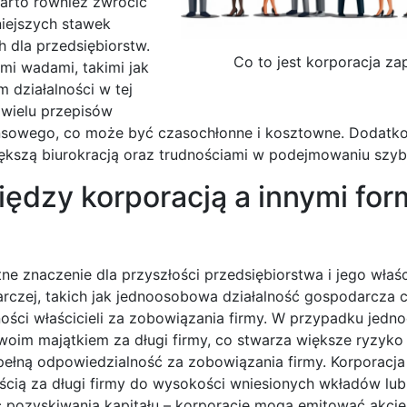
 Warto również zwrócić
niejszych stawek
dla przedsiębiorstw.
Co to jest korporacja za
ymi wadami, takimi jak
 działalności w tej
 wielu przepisów
ansowego, co może być czasochłonne i kosztowne. Dodat
ększą biurokracją oraz trudnościami w podejmowaniu szybk
iędzy korporacją a innymi fo
e znaczenie dla przyszłości przedsiębiorstwa i jego właści
darczej, takich jak jednoosobowa działalność gospodarcza 
ści właścicieli za zobowiązania firmy. W przypadku jedn
woim majątkiem za długi firmy, co stwarza większe ryzyko
pełną odpowiedzialność za zobowiązania firmy. Korporacja
ością za długi firmy do wysokości wniesionych wkładów lub
ść pozyskiwania kapitału – korporacje mogą emitować akcje