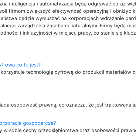
na inteligencja i automatyzacja będą odgrywać coraz wię
woli firmom zwiększyć efektywność operacyjną i obniżyć k
eństwa będzie wymuszać na korporacjach wdrażanie bard
nego zarządzania zasobami naturalnymi. Firmy będą mus
ości i inkluzyjności w miejscu pracy, co stanie się klu
yfrowa co to jest?
korzystuje technologię cyfrową do produkcji materiałów 
osiada osobowość prawną, co oznacza, że jest traktowana 
korporacja gospodarcza?
czy w sobie cechy przedsiębiorstwa oraz osobowości prawn