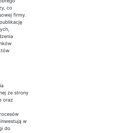
dobrego
zy, co
owej firmy.
publikację
ych,
dzenia
onków
któw
ia
nej ze strony
e oraz
procesów
 inwestują w
gi do