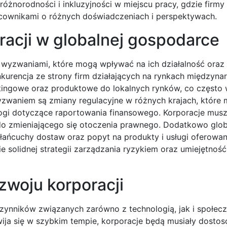
żnorodności i inkluzyjności w miejscu pracy, gdzie firmy s
cownikami o różnych doświadczeniach i perspektywach.
racji w globalnej gospodarce
 wyzwaniami, które mogą wpływać na ich działalność oraz 
urencja ze strony firm działających na rynkach międzyn
ingowe oraz produktowe do lokalnych rynków, co często w
yzwaniem są zmiany regulacyjne w różnych krajach, które
gi dotyczące raportowania finansowego. Korporacje mus
do zmieniającego się otoczenia prawnego. Dodatkowo glob
ńcuchy dostaw oraz popyt na produkty i usługi oferowan
e solidnej strategii zarządzania ryzykiem oraz umiejętnoś
ozwoju korporacji
czynników związanych zarówno z technologią, jak i społec
wija się w szybkim tempie, korporacje będą musiały dosto