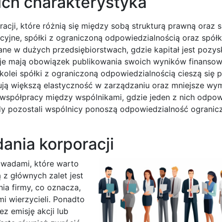
 ich charakterystyka
racji, które różnią się między sobą strukturą prawną oraz
cyjne, spółki z ograniczoną odpowiedzialnością oraz spółk
ane w dużych przedsiębiorstwach, gdzie kapitał jest pozy
cje mają obowiązek publikowania swoich wyników finanso
olei spółki z ograniczoną odpowiedzialnością cieszą się 
rują większą elastyczność w zarządzaniu oraz mniejsze wy
współpracy między wspólnikami, gdzie jeden z nich odpo
y pozostali wspólnicy ponoszą odpowiedzialność ogranic
dania korporacji
z wadami, które warto
 z głównych zalet jest
ia firmy, co oznacza,
mi wierzycieli. Ponadto
z emisję akcji lub