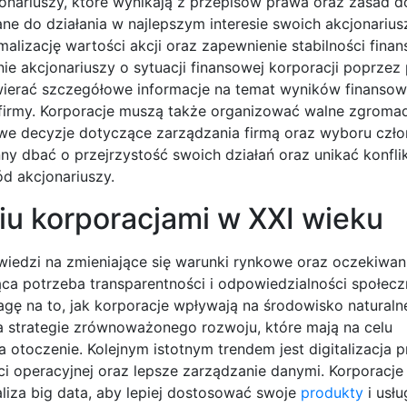
nariuszy, które wynikają z przepisów prawa oraz zasad 
e do działania w najlepszym interesie swoich akcjonarius
izację wartości akcji oraz zapewnienie stabilności finans
 akcjonariuszy o sytuacji finansowej korporacji poprzez 
wierać szczegółowe informacje na temat wyników finansow
ą firmy. Korporacje muszą także organizować walne zgroma
we decyzje dotyczące zarządzania firmą oraz wyboru czł
y dbać o przejrzystość swoich działań oraz unikać konfli
ód akcjonariuszy.
iu korporacjami w XXI wieku
iedzi na zmieniające się warunki rynkowe oraz oczekiwan
ca potrzeba transparentności i odpowiedzialności społecz
wagę na to, jak korporacje wpływają na środowisko naturaln
a strategie zrównoważonego rozwoju, które mają na celu
 otoczenie. Kolejnym istotnym trendem jest digitalizacja 
i operacyjnej oraz lepsze zarządzanie danymi. Korporacje
aliza big data, aby lepiej dostosować swoje
produkty
i usłu