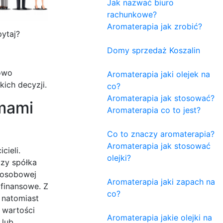
Jak nazwać biuro
rachunkowe?
Aromaterapia jak zrobić?
pytaj?
Domy sprzedaż Koszalin
kowo
Aromaterapia jaki olejek na
ich decyzji.
co?
Aromaterapia jak stosować?
rmami
Aromaterapia co to jest?
Co to znaczy aromaterapia?
Aromaterapia jak stosować
cieli.
olejki?
czy spółka
oosobowej
Aromaterapia jaki zapach na
 finansowe. Z
co?
 natomiast
 wartości
Aromaterapia jakie olejki na
 lub