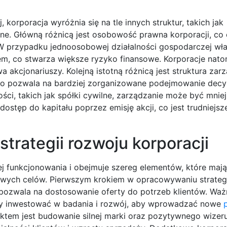
korporacja wyróżnia się na tle innych struktur, takich jak
ne. Główną różnicą jest osobowość prawna korporacji, co
 W przypadku jednoosobowej działalności gospodarczej wła
, co stwarza większe ryzyko finansowe. Korporacje natom
akcjonariuszy. Kolejną istotną różnicą jest struktura zarz
co pozwala na bardziej zorganizowane podejmowanie decyz
ści, takich jak spółki cywilne, zarządzanie może być mniej
dostęp do kapitału poprzez emisję akcji, co jest trudniejsz
trategii rozwoju korporacji
ej funkcjonowania i obejmuje szereg elementów, które mają
owych celów. Pierwszym krokiem w opracowywaniu strategii
o pozwala na dostosowanie oferty do potrzeb klientów. Wa
ny inwestować w badania i rozwój, aby wprowadzać nowe
pektem jest budowanie silnej marki oraz pozytywnego wize