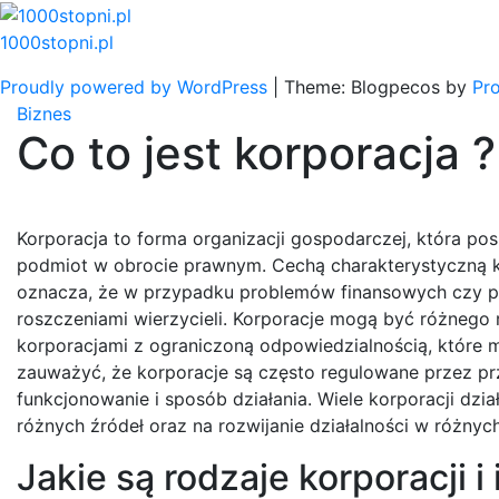
Skip
to
1000stopni.pl
content
Proudly powered by WordPress
|
Theme: Blogpecos by
Pr
Biznes
Co to jest korporacja ?
Korporacja to forma organizacji gospodarczej, która po
podmiot w obrocie prawnym. Cechą charakterystyczną kor
oznacza, że w przypadku problemów finansowych czy pr
roszczeniami wierzycieli. Korporacje mogą być różnego r
korporacjami z ograniczoną odpowiedzialnością, które m
zauważyć, że korporacje są często regulowane przez pr
funkcjonowanie i sposób działania. Wiele korporacji dzi
różnych źródeł oraz na rozwijanie działalności w różnyc
Jakie są rodzaje korporacji 