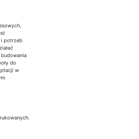
nesowych,
est
 i potrzeb
ziałać
ć budowania
poły do
ptacji w
nym
drukowanych.