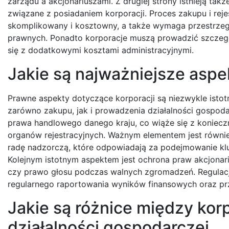
zarządu a akcjonariuszami. Z drugiej strony istnieją ta
związane z posiadaniem korporacji. Proces zakupu i reje
skomplikowany i kosztowny, a także wymaga przestrzega
prawnych. Ponadto korporacje muszą prowadzić szczeg
się z dodatkowymi kosztami administracyjnymi.
Jakie są najważniejsze aspe
Prawne aspekty dotyczące korporacji są niezwykle istot
zarówno zakupu, jak i prowadzenia działalności gospoda
prawa handlowego danego kraju, co wiąże się z koniecz
organów rejestracyjnych. Ważnym elementem jest równie
radę nadzorczą, które odpowiadają za podejmowanie klu
Kolejnym istotnym aspektem jest ochrona praw akcjonar
czy prawo głosu podczas walnych zgromadzeń. Regulacj
regularnego raportowania wyników finansowych oraz prz
Jakie są różnice między kor
działalności gospodarczej