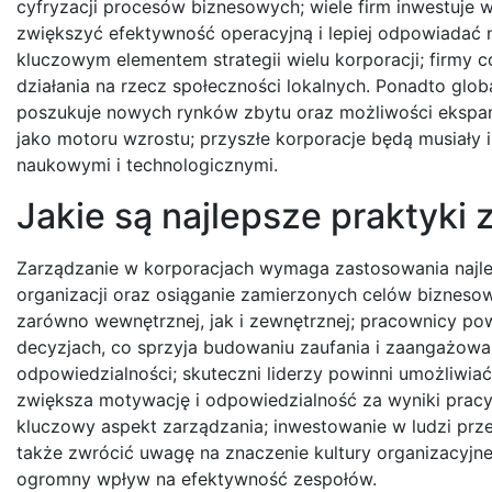
cyfryzacji procesów biznesowych; wiele firm inwestuje w
zwiększyć efektywność operacyjną i lepiej odpowiadać 
kluczowym elementem strategii wielu korporacji; firmy c
działania na rzecz społeczności lokalnych. Ponadto globa
poszukuje nowych rynków zbytu oraz możliwości ekspan
jako motoru wzrostu; przyszłe korporacje będą musiały
naukowymi i technologicznymi.
Jakie są najlepsze praktyki
Zarządzanie w korporacjach wymaga zastosowania najle
organizacji oraz osiąganie zamierzonych celów bizneso
zarówno wewnętrznej, jak i zewnętrznej; pracownicy po
decyzjach, co sprzyja budowaniu zaufania i zaangażowan
odpowiedzialności; skuteczni liderzy powinni umożliwi
zwiększa motywację i odpowiedzialność za wyniki pracy.
kluczowy aspekt zarządzania; inwestowanie w ludzi prze
także zwrócić uwagę na znaczenie kultury organizacyjne
ogromny wpływ na efektywność zespołów.