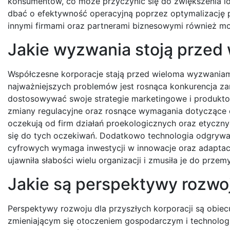
konsumentów, co może przyczynić się do zwiększenia lo
dbać o efektywność operacyjną poprzez optymalizację 
innymi firmami oraz partnerami biznesowymi również mo
Jakie wyzwania stoją przed
Współczesne korporacje stają przed wieloma wyzwaniami
najważniejszych problemów jest rosnąca konkurencja zar
dostosowywać swoje strategie marketingowe i produkt
zmiany regulacyjne oraz rosnące wymagania dotyczące od
oczekują od firm działań proekologicznych oraz etycz
się do tych oczekiwań. Dodatkowo technologia odgrywa 
cyfrowych wymaga inwestycji w innowacje oraz adaptacj
ujawniła słabości wielu organizacji i zmusiła je do prz
Jakie są perspektywy rozwoj
Perspektywy rozwoju dla przyszłych korporacji są obie
zmieniającym się otoczeniem gospodarczym i technolo