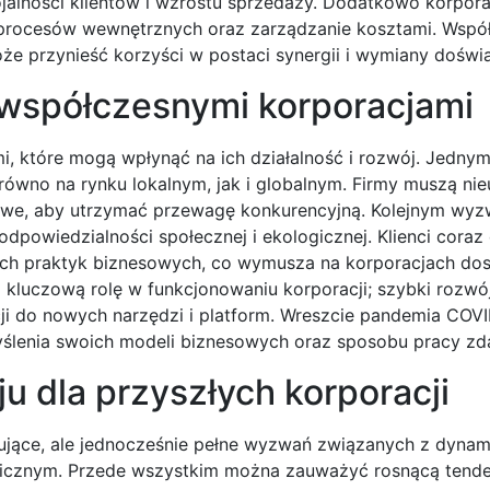
jalności klientów i wzrostu sprzedaży. Dodatkowo korpor
procesów wewnętrznych oraz zarządzanie kosztami. Wspó
że przynieść korzyści w postaci synergii i wymiany doświ
 współczesnymi korporacjami
, które mogą wpłynąć na ich działalność i rozwój. Jednym
ówno na rynku lokalnym, jak i globalnym. Firmy muszą nie
owe, aby utrzymać przewagę konkurencyjną. Kolejnym wyz
powiedzialności społecznej i ekologicznej. Klienci coraz 
nych praktyk biznesowych, co wymusza na korporacjach do
kluczową rolę w funkcjonowaniu korporacji; szybki rozwój
i do nowych narzędzi i platform. Wreszcie pandemia COV
emyślenia swoich modeli biznesowych oraz sposobu pracy zda
u dla przyszłych korporacji
cujące, ale jednocześnie pełne wyzwań związanych z dynam
gicznym. Przede wszystkim można zauważyć rosnącą tende