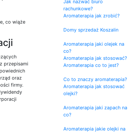
Jak nazwać biuro
rachunkowe?
Aromaterapia jak zrobić?
e, co wiąże
Domy sprzedaż Koszalin
cji
Aromaterapia jaki olejek na
co?
yczących
Aromaterapia jak stosować?
z przepisami
Aromaterapia co to jest?
dpowiednich
arząd oraz
Co to znaczy aromaterapia?
ści firmy.
Aromaterapia jak stosować
 dywidendy
olejki?
poracji
Aromaterapia jaki zapach na
co?
Aromaterapia jakie olejki na