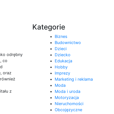
Kategorie
Biznes
Budownictwo
Dzieci
jako odrębny
Dziecko
, co
Edukacja
ed
Hobby
, oraz
Imprezy
 również
Marketing i reklama
Moda
tału z
Moda i uroda
Motoryzacja
Nieruchomości
Obcojęzyczne