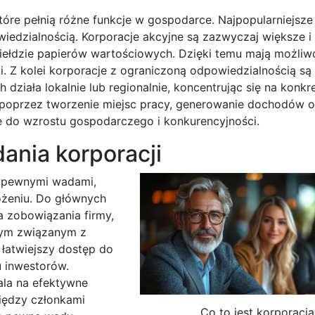
óre pełnią różne funkcje w gospodarce. Najpopularniejsze
iedzialnością. Korporacje akcyjne są zazwyczaj większe i 
iełdzie papierów wartościowych. Dzięki temu mają możliw
i. Z kolei korporacje z ograniczoną odpowiedzialnością są
h działa lokalnie lub regionalnie, koncentrując się na konkr
 poprzez tworzenie miejsc pracy, generowanie dochodów o
się do wzrostu gospodarczego i konkurencyjności.
dania korporacji
az pewnymi wadami,
ożeniu. Do głównych
a zobowiązania firmy,
owym związanym z
 łatwiejszy dostęp do
u inwestorów.
ala na efektywne
iędzy członkami
Co to jest korporacja