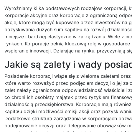
Wyróżniamy kilka podstawowych rodzajów korporacji, kt
korporacje akcyjne oraz korporacje z ograniczoną odpow
akcje, które mogą być kupowane przez inwestorów na g
pozyskiwania dużych sum kapitału na rozwój działalnośc
mniejsze i bardziej elastyczne w zarządzaniu. Wiele z nic
rynkach. Korporacje pełnią kluczową rolę w gospodarce
wspieranie innowacji. Działając na rynku, przyczyniają 
Jakie są zalety i wady posia
Posiadanie korporacji wiąże się z wieloma zaletami or
które warto rozważyć przed podjęciem decyzji o jej zał
zalet należy ograniczona odpowiedzialność właścicieli z
co chroni ich osobisty majątek przed ryzykiem finans
działalnością przedsiębiorstwa. Korporacje mają również
kapitału dzięki możliwości emisji akcji oraz pozyskiwani
Dodatkowo struktura zarządzania w korporacjach pozw
podejmowanie decyzji oraz delegowanie obowiązków m