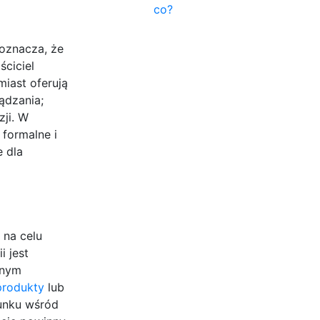
co?
 oznacza, że
ściciel
iast oferują
ądzania;
ji. W
 formalne i
e dla
 na celu
 jest
żnym
produkty
lub
runku wśród