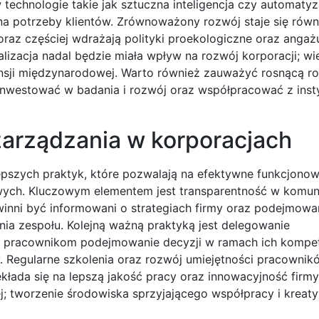
 technologie takie jak sztuczna inteligencja czy automatyz
na potrzeby klientów. Zrównoważony rozwój staje się równ
oraz częściej wdrażają polityki proekologiczne oraz angażu
lizacja nadal będzie miała wpływ na rozwój korporacji; wie
sji międzynarodowej. Warto również zauważyć rosnącą rol
 inwestować w badania i rozwój oraz współpracować z inst
 zarządzania w korporacjach
pszych praktyk, które pozwalają na efektywne funkcjonow
wych. Kluczowym elementem jest transparentność w komuni
winni być informowani o strategiach firmy oraz podejmow
ia zespołu. Kolejną ważną praktyką jest delegowanie
ać pracownikom podejmowanie decyzji w ramach ich kompet
 Regularne szkolenia oraz rozwój umiejętności pracownikó
kłada się na lepszą jakość pracy oraz innowacyjność firmy
j; tworzenie środowiska sprzyjającego współpracy i kreat