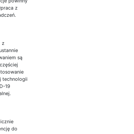
acje powinny
łpraca z
adczeń.
 z
ustannie
waniem są
częściej
stosowanie
 technologii
ID-19
lnej.
icznie
ncję do