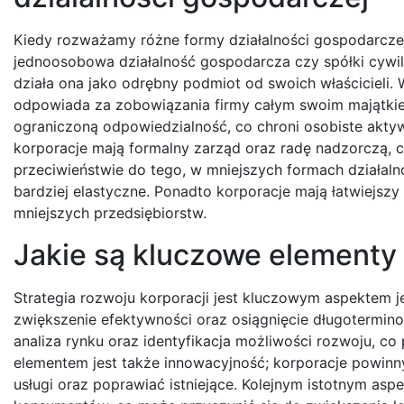
Kiedy rozważamy różne formy działalności gospodarczej, 
jednoosobowa działalność gospodarcza czy spółki cywil
działa ona jako odrębny podmiot od swoich właścicieli.
odpowiada za zobowiązania firmy całym swoim majątkiem
ograniczoną odpowiedzialność, co chroni osobiste aktywa 
korporacje mają formalny zarząd oraz radę nadzorczą, 
przeciwieństwie do tego, w mniejszych formach działalno
bardziej elastyczne. Ponadto korporacje mają łatwiejszy 
mniejszych przedsiębiorstw.
Jakie są kluczowe elementy s
Strategia rozwoju korporacji jest kluczowym aspektem j
zwiększenie efektywności oraz osiągnięcie długotermin
analiza rynku oraz identyfikacja możliwości rozwoju, c
elementem jest także innowacyjność; korporacje powin
usługi oraz poprawiać istniejące. Kolejnym istotnym as