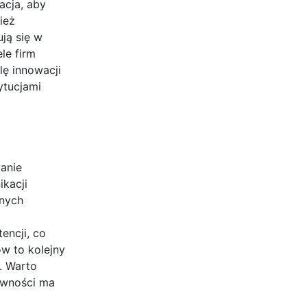
acja, aby
ież
ją się w
le firm
ę innowacji
ytucjami
anie
kacji
anych
encji, co
w to kolejny
. Warto
ywności ma