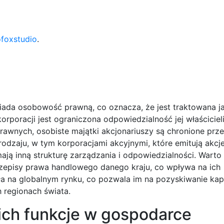
ofoxstudio
.
siada osobowość prawną, co oznacza, że jest traktowana 
poracji jest ograniczona odpowiedzialność jej właścicieli
awnych, osobiste majątki akcjonariuszy są chronione prz
odzaju, w tym korporacjami akcyjnymi, które emitują akcje
ają inną strukturę zarządzania i odpowiedzialności. Warto
zepisy prawa handlowego danego kraju, co wpływa na ich
ała na globalnym rynku, co pozwala im na pozyskiwanie kapi
h regionach świata.
i ich funkcje w gospodarce