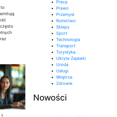
Praca
 to
Prawo
emitują
Przemysł
ość
Rolnictwo
 często
Sklepy
etnych
Sport
raz
Technologia
Transport
Turystyka
Ukryte Zajawki
Uroda
Usługi
Wnętrza
Zdrowie
Nowości
 ?