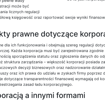
kże pewne wady
stracji może być
nia licznych regulacji
ółową księgowość oraz raportować swoje wyniki finansow
kty prawne dotyczące korpora
ne dla ich funkcjonowania i obejmują szereg regulacji dot
rczej. Każda korporacja musi być zarejestrowana zgodnie 
nością sporządzenia statutu oraz zgłoszenia danych do o
ż struktura zarządzania – większość korporacji posiada z
czowych decyzji biznesowych oraz nadzorowanie działalno
iuszy oraz ich prawa do udziału w zyskach firmy poprzez
e dotyczące transparentności finansowej wymagają od kor
estrzegania zasad ładu korporacyjnego.
poracją a innymi formami