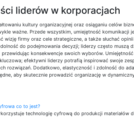
ści liderów w korporacjach
łtowaniu kultury organizacyjnej oraz osiąganiu celów biz
wykle ważne. Przede wszystkim, umiejętność komunikacji j
wizję firmy oraz cele strategiczne, a także słuchać opinii
 zdolność do podejmowania decyzji; liderzy często muszą d
raz przewidując konsekwencje swoich wyborów. Umiejętnoś
uczowa; efektywni liderzy potrafią inspirować swoje zes
ch rozwiązań. Dodatkowo, elastyczność i zdolność do ada
będne, aby skutecznie prowadzić organizację w dynamicz
yfrowa co to jest?
korzystuje technologię cyfrową do produkcji materiałów 