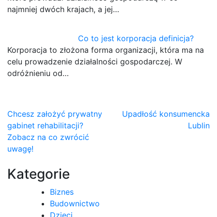
najmniej dwóch krajach, a jej…
Co to jest korporacja definicja?
Korporacja to złożona forma organizacji, która ma na
celu prowadzenie działalności gospodarczej. W
odróżnieniu od…
Nawigacja
Chcesz założyć prywatny
Upadłość konsumencka
gabinet rehabilitacji?
Lublin
wpisu
Zobacz na co zwrócić
uwagę!
Kategorie
Biznes
Budownictwo
Dzieci