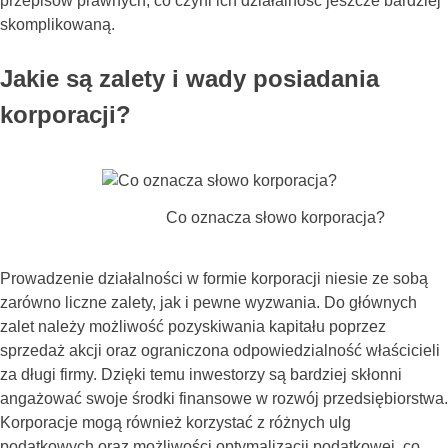
przepisów prawnych, co czyni ich działalność jeszcze bardziej
skomplikowaną.
Jakie są zalety i wady posiadania
korporacji?
Co oznacza słowo korporacja?
Prowadzenie działalności w formie korporacji niesie ze sobą
zarówno liczne zalety, jak i pewne wyzwania. Do głównych
zalet należy możliwość pozyskiwania kapitału poprzez
sprzedaż akcji oraz ograniczona odpowiedzialność właścicieli
za długi firmy. Dzięki temu inwestorzy są bardziej skłonni
angażować swoje środki finansowe w rozwój przedsiębiorstwa.
Korporacje mogą również korzystać z różnych ulg
podatkowych oraz możliwości optymalizacji podatkowej, co