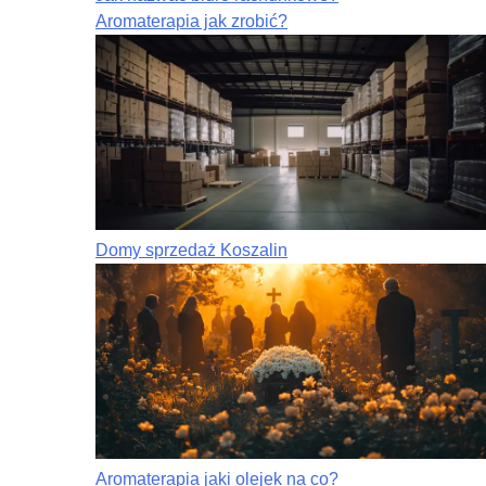
Aromaterapia jak zrobić?
Domy sprzedaż Koszalin
Aromaterapia jaki olejek na co?