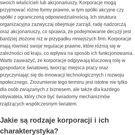
swoich właścicieli lub akcjonariuszy. Korporacje mogą
przyjmować różne formy prawne, w tym spółki akcyjne czy
spółki z ograniczoną odpowiedzialnością. Ich struktura
organizacyjna zazwyczaj obejmuje zarząd, radę nadzorczą
oraz akcjonariuszy, co sprawia, że podejmowanie decyzji jest
bardziej złożone niż w przypadku mniejszych firm. Korporacje
mają również swoje regulacje prawne, które różnią się w
zależności od kraju, co wpływa na sposób ich funkcjonowania.
Warto zauważyć, że korporacje odgrywają kluczową rolę w
gospodarce światowej, tworząc miejsca pracy oraz
przyczyniając się do innowacji technologicznych i rozwoju
społecznego. Zrozumienie tego terminu jest istotne nie tylko
dla osób związanych z biznesem, ale także dla każdego
obywatela, który chce być świadomy mechanizmów
rządzących współczesnym światem.
Jakie są rodzaje korporacji i ich
charakterystyka?