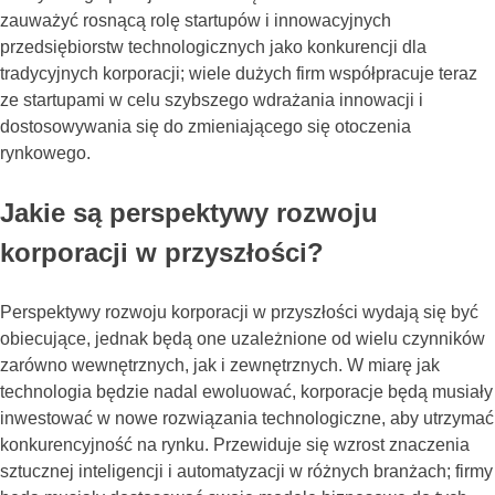
zauważyć rosnącą rolę startupów i innowacyjnych
przedsiębiorstw technologicznych jako konkurencji dla
tradycyjnych korporacji; wiele dużych firm współpracuje teraz
ze startupami w celu szybszego wdrażania innowacji i
dostosowywania się do zmieniającego się otoczenia
rynkowego.
Jakie są perspektywy rozwoju
korporacji w przyszłości?
Perspektywy rozwoju korporacji w przyszłości wydają się być
obiecujące, jednak będą one uzależnione od wielu czynników
zarówno wewnętrznych, jak i zewnętrznych. W miarę jak
technologia będzie nadal ewoluować, korporacje będą musiały
inwestować w nowe rozwiązania technologiczne, aby utrzymać
konkurencyjność na rynku. Przewiduje się wzrost znaczenia
sztucznej inteligencji i automatyzacji w różnych branżach; firmy