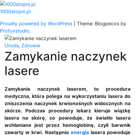
Skip
to
1000stopni.pl
content
Proudly powered by WordPress
|
Theme: Blogpecos by
Profoxstudio
.
Uroda
,
Zdrowie
Zamykanie naczynek
lasere
Zamykanie naczynek laserem, to procedura
medyczna, która polega na wykorzystaniu lasera do
zniszczenia naczynek krwionośnych widocznych na
skórze. Podczas procedury lekarz kieruje wiązkę
lasera na skórę, co powoduje, że światło lasera
wchłaniane jest przez hemoglobinę, czyli barwnik
zawarty w krwi. Następnie
energia
lasera powoduje