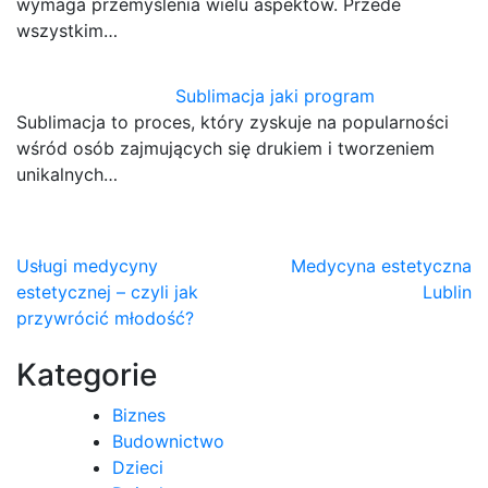
wymaga przemyślenia wielu aspektów. Przede
wszystkim…
Sublimacja jaki program
Sublimacja to proces, który zyskuje na popularności
wśród osób zajmujących się drukiem i tworzeniem
unikalnych…
Nawigacja
Usługi medycyny
Medycyna estetyczna
estetycznej – czyli jak
Lublin
wpisu
przywrócić młodość?
Kategorie
Biznes
Budownictwo
Dzieci