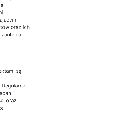
ia
mi
ającymi
tów oraz ich
 zaufania
ektami są
. Regularne
badań
ci oraz
ze