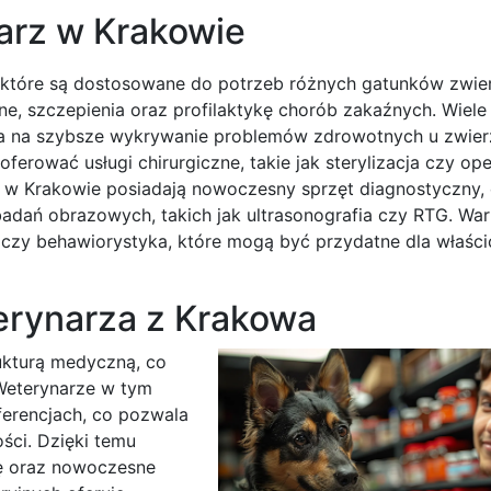
narz w Krakowie
, które są dostosowane do potrzeb różnych gatunków zwier
, szczepienia oraz profilaktykę chorób zakaźnych. Wiele
la na szybsze wykrywanie problemów zdrowotnych u zwier
rować usługi chirurgiczne, takie jak sterylizacja czy ope
e w Krakowie posiadają nowoczesny sprzęt diagnostyczny,
dań obrazowych, takich jak ultrasonografia czy RTG. War
czy behawiorystyka, które mogą być przydatne dla właścic
erynarza z Krakowa
rukturą medyczną, co
 Weterynarze w tym
ferencjach, co pozwala
ści. Dzięki temu
kę oraz nowoczesne