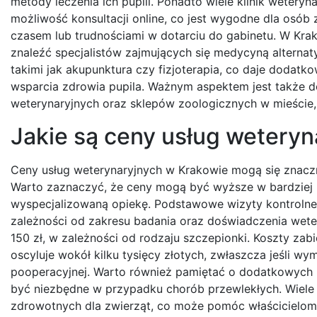
metody leczenia ich pupili. Ponadto wiele klinik weteryn
możliwość konsultacji online, co jest wygodne dla osób
czasem lub trudnościami w dotarciu do gabinetu. W Kr
znaleźć specjalistów zajmujących się medycyną alternat
takimi jak akupunktura czy fizjoterapia, co daje dodatk
wsparcia zdrowia pupila. Ważnym aspektem jest także 
weterynaryjnych oraz sklepów zoologicznych w mieście,
Jakie są ceny usług wetery
Ceny usług weterynaryjnych w Krakowie mogą się znacznie
Warto zaznaczyć, że ceny mogą być wyższe w bardziej r
wyspecjalizowaną opiekę. Podstawowe wizyty kontrolne z
zależności od zakresu badania oraz doświadczenia wete
150 zł, w zależności od rodzaju szczepionki. Koszty za
oscyluje wokół kilku tysięcy złotych, zwłaszcza jeśli w
pooperacyjnej. Warto również pamiętać o dodatkowych k
być niezbędne w przypadku chorób przewlekłych. Wiele kl
zdrowotnych dla zwierząt, co może pomóc właścicielom 