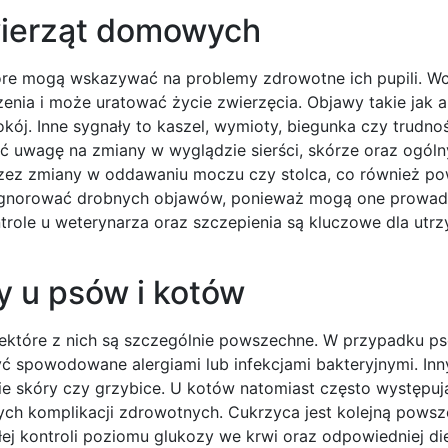
wierząt domowych
tóre mogą wskazywać na problemy zdrowotne ich pupili. W
enia i może uratować życie zwierzęcia. Objawy takie jak a
ój. Inne sygnały to kaszel, wymioty, biegunka czy trudno
ć uwagę na zmiany w wyglądzie sierści, skórze oraz ogóln
zez zmiany w oddawaniu moczu czy stolca, co również p
e ignorować drobnych objawów, ponieważ mogą one prowad
ole u weterynarza oraz szczepienia są kluczowe dla utr
y u psów i kotów
niektóre z nich są szczególnie powszechne. W przypadku p
yć spowodowane alergiami lub infekcjami bakteryjnymi. I
ie skóry czy grzybice. U kotów natomiast często występuj
 komplikacji zdrowotnych. Cukrzyca jest kolejną pows
ej kontroli poziomu glukozy we krwi oraz odpowiedniej di