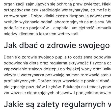
organizacji zajmujących się ochroną praw zwierząt. Niektó
ortopedyczna czy kardiologia weterynaryjna, co może by
zdrowotnymi. Dobre kliniki często dysponują nowoczes
szybkie wykonanie badań laboratoryjnych na miejscu. W
podejście do pacjentów – empatia i umiejętność komuni
między klientem a lekarzem weterynarii.
Jak dbać o zdrowie swojego 
Dbanie o zdrowie swojego pupila to codzienna odpowied
odpowiednia dieta oraz regularna aktywność fizyczna do
zapewnienie stałego dostępu do świeżej wody oraz unik
wizyty u weterynarza pozwalają na monitorowanie stan
profilaktycznych. Oprócz tego właściciele powinni dbać 
pielęgnację pazurków i zębów. Edukacja na temat typo
zauważenie niepokojących objawów i podjęcie odpowiedn
Jakie są zalety regularnych