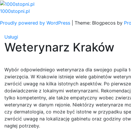
Skip
to
1000stopni.pl
content
Proudly powered by WordPress
|
Theme: Blogpecos by
Pr
Usługi
Weterynarz Kraków
Wybór odpowiedniego weterynarza dla swojego pupila t
zwierzęcia. W Krakowie istnieje wiele gabinetów wetery
zwrócić uwagę na kilka istotnych aspektów. Po pierwsze,
doświadczenie z lokalnymi weterynarzami. Rekomendacje
tylko kompetentny, ale także empatyczny wobec zwierząt
weterynarzy w danym rejonie. Niektórzy weterynarze mog
czy dermatologia, co może być istotne w przypadku sp
zwrócić uwagę na lokalizację gabinetu oraz godziny otw
nagłej potrzeby.