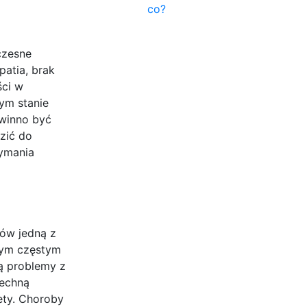
co?
czesne
patia, brak
ści w
ym stanie
owinno być
zić do
zymania
sów jedną z
nnym częstym
ą problemy z
zechną
ety. Choroby