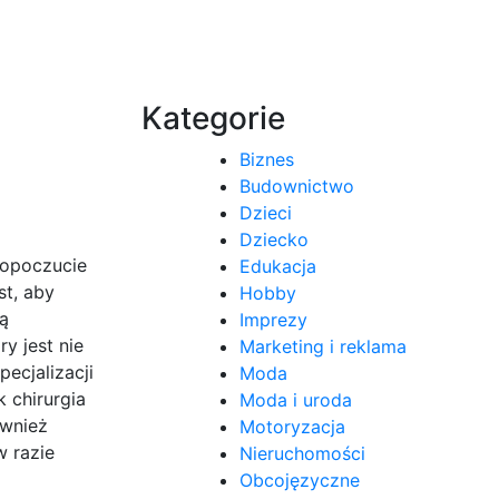
Kategorie
Biznes
Budownictwo
Dzieci
Dziecko
mopoczucie
Edukacja
st, aby
Hobby
ją
Imprezy
y jest nie
Marketing i reklama
ecjalizacji
Moda
 chirurgia
Moda i uroda
ównież
Motoryzacja
w razie
Nieruchomości
Obcojęzyczne