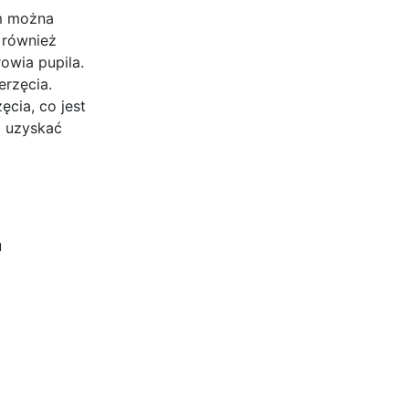
im można
 również
owia pupila.
erzęcia.
cia, co jest
ż uzyskać
u