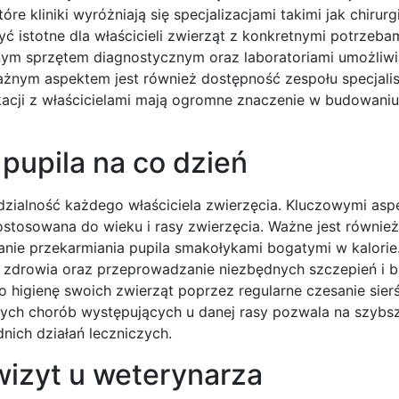
re kliniki wyróżniają się specjalizacjami takimi jak chirurg
ć istotne dla właścicieli zwierząt z konkretnymi potrzeba
nym sprzętem diagnostycznym oraz laboratoriami umożliwi
ażnym aspektem jest również dostępność zespołu specjalis
kacji z właścicielami mają ogromne znaczenie w budowaniu
pupila na co dzień
zialność każdego właściciela zwierzęcia. Kluczowymi asp
stosowana do wieku i rasy zwierzęcia. Ważne jest również
anie przekarmiania pupila smakołykami bogatymi w kalorie
u zdrowia oraz przeprowadzanie niezbędnych szczepień i 
o higienę swoich zwierząt poprzez regularne czesanie sierś
wych chorób występujących u danej rasy pozwala na szybs
ich działań leczniczych.
 wizyt u weterynarza