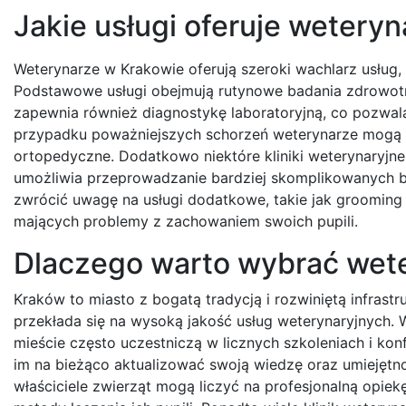
Jakie usługi oferuje wetery
Weterynarze w Krakowie oferują szeroki wachlarz usług
Podstawowe usługi obejmują rutynowe badania zdrowotne
zapewnia również diagnostykę laboratoryjną, co pozwa
przypadku poważniejszych schorzeń weterynarze mogą ofe
ortopedyczne. Dodatkowo niektóre kliniki weterynaryjn
umożliwia przeprowadzanie bardziej skomplikowanych ba
zwrócić uwagę na usługi dodatkowe, takie jak grooming 
mających problemy z zachowaniem swoich pupili.
Dlaczego warto wybrać wet
Kraków to miasto z bogatą tradycją i rozwiniętą infrast
przekłada się na wysoką jakość usług weterynaryjnych.
mieście często uczestniczą w licznych szkoleniach i kon
im na bieżąco aktualizować swoją wiedzę oraz umiejętno
właściciele zwierząt mogą liczyć na profesjonalną opie