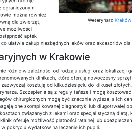
aryjnych oferuje
 z ograniczonym
akowie można również
Weterynarz
Kraków
ywną dla zwierząt,
owe możliwości
dostępność aptek
 co ułatwia zakup niezbędnych leków oraz akcesoriów dla 
naryjnych w Krakowie
 różnić w zależności od rodzaju usługi oraz lokalizacji g
enomowanych klinikach, które oferują nowoczesny sprzęt 
azwyczaj kosztują od kilkudziesięciu do kilkuset złotych
rynarza. Szczepienia są z reguły tańsze i mogą kosztować
biegów chirurgicznych mogą być znacznie wyższe, a ich ce
ymagają one skomplikowanej diagnostyki lub długotrwałej op
osztach związanych z lekami oraz specjalistyczną dietą,
inik oferuje możliwość płatności ratalnej lub ubezpieczeń
w pokryciu wydatków na leczenie ich pupili.