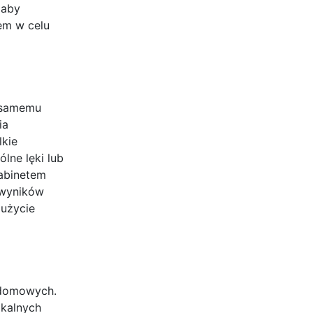
 aby
zem w celu
i samemu
ia
lkie
lne lęki lub
gabinetem
 wyników
 użycie
t domowych.
okalnych