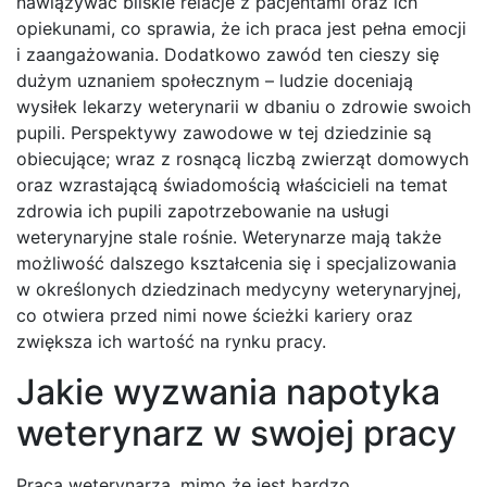
nawiązywać bliskie relacje z pacjentami oraz ich
opiekunami, co sprawia, że ich praca jest pełna emocji
i zaangażowania. Dodatkowo zawód ten cieszy się
dużym uznaniem społecznym – ludzie doceniają
wysiłek lekarzy weterynarii w dbaniu o zdrowie swoich
pupili. Perspektywy zawodowe w tej dziedzinie są
obiecujące; wraz z rosnącą liczbą zwierząt domowych
oraz wzrastającą świadomością właścicieli na temat
zdrowia ich pupili zapotrzebowanie na usługi
weterynaryjne stale rośnie. Weterynarze mają także
możliwość dalszego kształcenia się i specjalizowania
w określonych dziedzinach medycyny weterynaryjnej,
co otwiera przed nimi nowe ścieżki kariery oraz
zwiększa ich wartość na rynku pracy.
Jakie wyzwania napotyka
weterynarz w swojej pracy
Praca weterynarza, mimo że jest bardzo