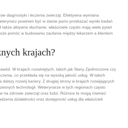
ie diagnostyki i leczenia zwierząt. Efektywna wymiana
eterynarz powinien być w stanie jasno przekazać wyniki badań
t także aktywne słuchanie; właściciele często mają wiele pytań
może pomóc w budowaniu zaufania między lekarzem a klientem
żnych krajach?
awód. W krajach rozwiniętych, takich jak Stany Zjednoczone czy
eczenia, co przekłada się na wysoką jakość usług. W takich
dalszy rozwój kariery. Z drugiej strony w krajach rozwijających
zesnych technologii. Weterynarze w tych regionach często
 na zdrowie zwierząt oraz ludzi. Różnice te mogą również
zenia działalności oraz dostępność usług dla właścicieli