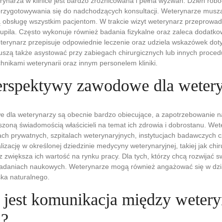
ynarza w klinice jest bardzo zróżnicowana i pełna wyzwań. Dzień ro
przygotowywania się do nadchodzących konsultacji. Weterynarze musz
obsługę wszystkim pacjentom. W trakcie wizyt weterynarz przeprowad
upila. Często wykonuje również badania fizykalne oraz zaleca dodatkow
terynarz przepisuje odpowiednie leczenie oraz udziela wskazówek doty
szą także asystować przy zabiegach chirurgicznych lub innych proced
hnikami weterynarii oraz innym personelem kliniki.
perspektywy zawodowe dla weter
dla weterynarzy są obecnie bardzo obiecujące, a zapotrzebowanie na 
zoną świadomością właścicieli na temat ich zdrowia i dobrostanu. We
kach prywatnych, szpitalach weterynaryjnych, instytucjach badawczych 
lizację w określonej dziedzinie medycyny weterynaryjnej, takiej jak ch
z zwiększa ich wartość na rynku pracy. Dla tych, którzy chcą rozwijać s
badaniach naukowych. Weterynarze mogą również angażować się w dzia
ka naturalnego.
 jest komunikacja między wetery
a?