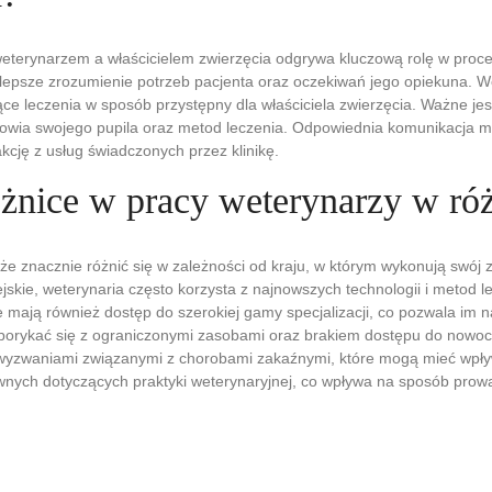
terynarzem a właścicielem zwierzęcia odgrywa kluczową rolę w proces
 lepsze zrozumienie potrzeb pacjenta oraz oczekiwań jego opiekuna. W
ce leczenia w sposób przystępny dla właściciela zwierzęcia. Ważne jes
rowia swojego pupila oraz metod leczenia. Odpowiednia komunikacja 
kcję z usług świadczonych przez klinikę.
różnice w pracy weterynarzy w ró
e znacznie różnić się w zależności od kraju, w którym wykonują swój z
skie, weterynaria często korzysta z najnowszych technologii i metod l
mają również dostęp do szerokiej gamy specjalizacji, co pozwala im na 
borykać się z ograniczonymi zasobami oraz brakiem dostępu do nowoc
wyzwaniami związanymi z chorobami zakaźnymi, które mogą mieć wpływ
awnych dotyczących praktyki weterynaryjnej, co wpływa na sposób prowad