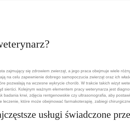
weterynarz?
ista zajmujący się zdrowiem zwierząt, a jego praca obejmuje wiele ró
ają na celu zapewnienie dobrego samopoczucia zwierząt oraz ich właś
óre pozwalają na wczesne wykrycie chorób. W trakcie takich wizyt wete
ąd sierści. Kolejnym ważnym elementem pracy weterynarza jest diagn
jak badania krwi, zdjęcia rentgenowskie czy ultrasonografia, aby post
e leczenie, które może obejmować farmakoterapię, zabiegi chirurgicz
ajczęstsze usługi świadczone prz