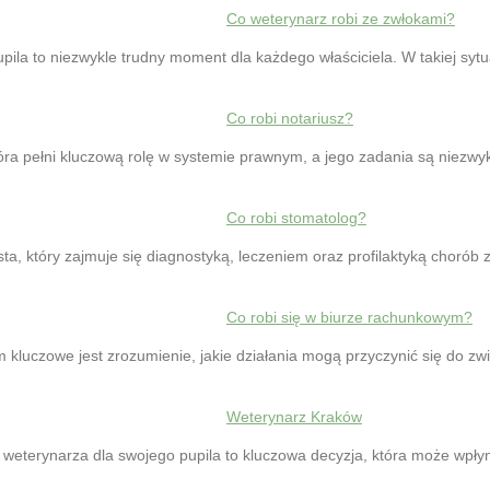
Co weterynarz robi ze zwłokami?
ila to niezwykle trudny moment dla każdego właściciela. W takiej syt
Co robi notariusz?
tóra pełni kluczową rolę w systemie prawnym, a jego zadania są niezw
Co robi stomatolog?
sta, który zajmuje się diagnostyką, leczeniem oraz profilaktyką chorób
Co robi się w biurze rachunkowym?
kluczowe jest zrozumienie, jakie działania mogą przyczynić się do zw
Weterynarz Kraków
eterynarza dla swojego pupila to kluczowa decyzja, która może wpły