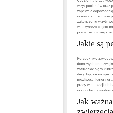
Codzienna praca weter
wizyt pacjentów oraz 
zapewnić odpowiednią 
oceny stanu zdrowia p
zakończeniu wizyty we
weterynarze często mu
pracy zespołowej z tec
Jakie są 
Perspektywy zawodowe 
domowych oraz zwięks
zatrudniać się w klini
decydują się na specja
możliwości kariery ora
pracy w edukacji lub 
oraz ochrony środowis
Jak ważna
zwierzęci