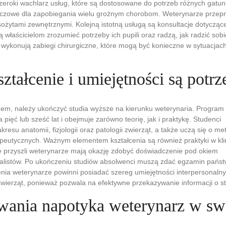
zeroki wachlarz usług, które są dostosowane do potrzeb różnych gatun
uczowe dla zapobiegania wielu groźnym chorobom. Weterynarze przeprow
ożytami zewnętrznymi. Kolejną istotną usługą są konsultacje dotycząc
właścicielom zrozumieć potrzeby ich pupili oraz radzą, jak radzić s
wykonują zabiegi chirurgiczne, które mogą być konieczne w sytuacja
ztałcenie i umiejętności są pot
em, należy ukończyć studia wyższe na kierunku weterynaria. Program
 pięć lub sześć lat i obejmuje zarówno teorię, jak i praktykę. Studenci
resu anatomii, fizjologii oraz patologii zwierząt, a także uczą się o m
apeutycznych. Ważnym elementem kształcenia są również praktyki w kli
e przyszli weterynarze mają okazję zdobyć doświadczenie pod okiem
alistów. Po ukończeniu studiów absolwenci muszą zdać egzamin pań
nia weterynarze powinni posiadać szereg umiejętności interpersonalny
 zwierząt, ponieważ pozwala na efektywne przekazywanie informacji o st
wania napotyka weterynarz w sw