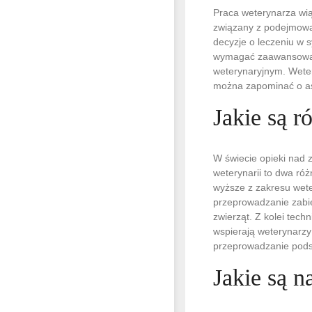
Praca weterynarza wią
związany z podejmowan
decyzje o leczeniu w 
wymagać zaawansowane
weterynaryjnym. Weter
można zapominać o as
Jakie są 
W świecie opieki nad z
weterynarii to dwa róż
wyższe z zakresu wete
przeprowadzanie zabie
zwierząt. Z kolei tech
wspierają weterynarzy
przeprowadzanie pod
Jakie są n