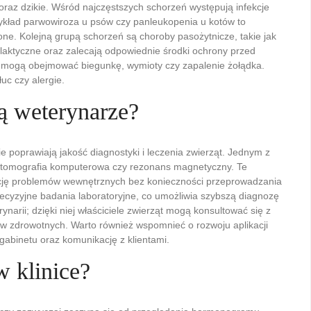
az dzikie. Wśród najczęstszych schorzeń występują infekcje
ykład parwowiroza u psów czy panleukopenia u kotów to
one. Kolejną grupą schorzeń są choroby pasożytnicze, takie jak
ilaktyczne oraz zalecają odpowiednie środki ochrony przed
 mogą obejmować biegunkę, wymioty czy zapalenie żołądka.
uc czy alergie.
ą weterynarze?
e poprawiają jakość diagnostyki i leczenia zwierząt. Jednym z
a, tomografia komputerowa czy rezonans magnetyczny. Te
ację problemów wewnętrznych bez konieczności przeprowadzania
ecyzyjne badania laboratoryjne, co umożliwia szybszą diagnozę
narii; dzięki niej właściciele zwierząt mogą konsultować się z
w zdrowotnych. Warto również wspomnieć o rozwoju aplikacji
gabinetu oraz komunikację z klientami.
w klinice?