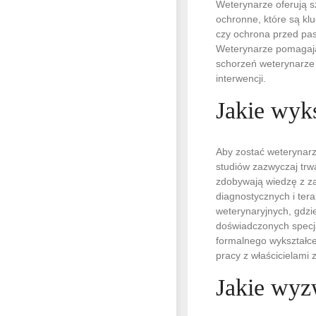
Weterynarze oferują s
ochronne, które są kl
czy ochrona przed pas
Weterynarze pomagają 
schorzeń weterynarze 
interwencji.
Jakie wyks
Aby zostać weterynarz
studiów zazwyczaj trwa
zdobywają wiedzę z zak
diagnostycznych i ter
weterynaryjnych, gdzi
doświadczonych specj
formalnego wykształce
pracy z właścicielami
Jakie wyz