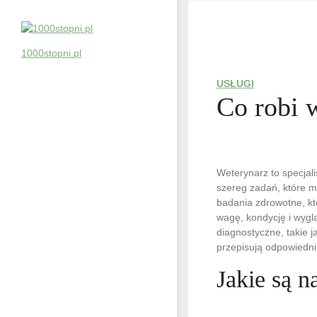
Skip
to
content
1000stopni.pl
USŁUGI
Co robi 
Weterynarz to specjal
szereg zadań, które m
badania zdrowotne, kt
wagę, kondycję i wygl
diagnostyczne, takie 
przepisują odpowiedni
Jakie są n