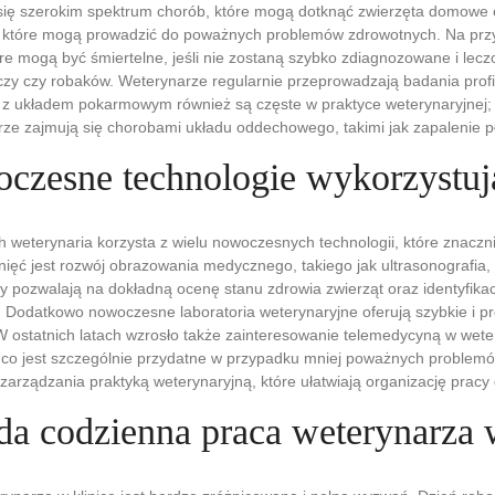
ię szerokim spektrum chorób, które mogą dotknąć zwierzęta domowe or
e, które mogą prowadzić do poważnych problemów zdrowotnych. Na prz
re mogą być śmiertelne, jeśli nie zostaną szybko zdiagnozowane i lecz
szczy czy robaków. Weterynarze regularnie przeprowadzają badania prof
 z układem pokarmowym również są częste w praktyce weterynaryjnej;
ze zajmują się chorobami układu oddechowego, takimi jak zapalenie pł
oczesne technologie wykorzystuj
 weterynaria korzysta z wielu nowoczesnych technologii, które znaczni
nięć jest rozwój obrazowania medycznego, takiego jak ultrasonografi
pozwalają na dokładną ocenę stanu zdrowia zwierząt oraz identyfik
 Dodatkowo nowoczesne laboratoria weterynaryjne oferują szybkie i pr
W ostatnich latach wzrosło także zainteresowanie telemedycyną w wetery
 co jest szczególnie przydatne w przypadku mniej poważnych problemó
zarządzania praktyką weterynaryjną, które ułatwiają organizację pracy 
da codzienna praca weterynarza 