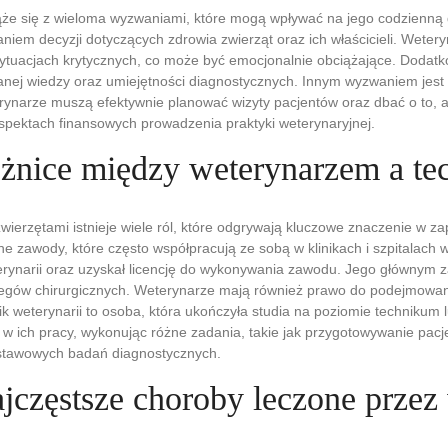
że się z wieloma wyzwaniami, które mogą wpływać na jego codzienną d
iem decyzji dotyczących zdrowia zwierząt oraz ich właścicieli. Wete
sytuacjach krytycznych, co może być emocjonalnie obciążające. Dodat
j wiedzy oraz umiejętności diagnostycznych. Innym wyzwaniem jest z
ynarze muszą efektywnie planować wizyty pacjentów oraz dbać o to, 
pektach finansowych prowadzenia praktyki weterynaryjnej.
różnice między weterynarzem a te
wierzętami istnieje wiele ról, które odgrywają kluczowe znaczenie w za
ne zawody, które często współpracują ze sobą w klinikach i szpitalach w
rynarii oraz uzyskał licencję do wykonywania zawodu. Jego głównym 
gów chirurgicznych. Weterynarze mają również prawo do podejmowania d
nik weterynarii to osoba, która ukończyła studia na poziomie technikum l
 w ich pracy, wykonując różne zadania, takie jak przygotowywanie pac
stawowych badań diagnostycznych.
ajczęstsze choroby leczone przez