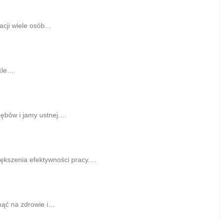
uacji wiele osób…
ykle…
 zębów i jamy ustnej.…
iększenia efektywności pracy.…
nąć na zdrowie i…