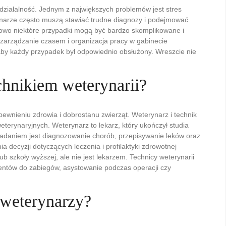
ziałalność. Jednym z największych problemów jest stres
rynarze często muszą stawiać trudne diagnozy i podejmować
kowo niektóre przypadki mogą być bardzo skomplikowane i
arządzanie czasem i organizacja pracy w gabinecie
aby każdy przypadek był odpowiednio obsłużony. Wreszcie nie
chnikiem weterynarii?
pewnieniu zdrowia i dobrostanu zwierząt. Weterynarz i technik
eterynaryjnych. Weterynarz to lekarz, który ukończył studia
zadaniem jest diagnozowanie chorób, przepisywanie leków oraz
ecyzji dotyczących leczenia i profilaktyki zdrowotnej
ub szkoły wyższej, ale nie jest lekarzem. Technicy weterynarii
jentów do zabiegów, asystowanie podczas operacji czy
 weterynarzy?