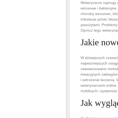
Weterynarze zajmują s
wirusowe i bakteryjn
choroby wirusowe, któ
infestacje pcheł, kle
pasożytami. Problemy
Oprócz tego weterynar
Jakie now
W dzisiejszych czasach
najważniejszych osiąg
zaawansowane metody 
inwazyjnych zabiegów.
i wdrożenie leczenia. 
weterynarzami online,
mobilnych i systemów 
Jak wyglą