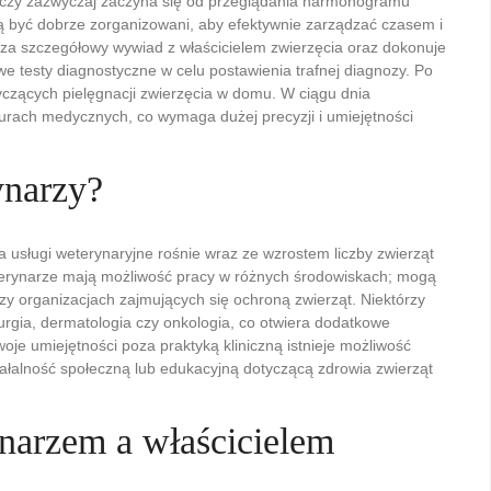
boczy zazwyczaj zaczyna się od przeglądania harmonogramu
ą być dobrze zorganizowani, aby efektywnie zarządzać czasem i
za szczegółowy wywiad z właścicielem zwierzęcia oraz dokonuje
e testy diagnostyczne w celu postawienia trafnej diagnozy. Po
czących pielęgnacji zwierzęcia w domu. W ciągu dnia
urach medycznych, co wymaga dużej precyzji i umiejętności
ynarzy?
usługi weterynaryjne rośnie wraz ze wzrostem liczby zwierząt
terynarze mają możliwość pracy w różnych środowiskach; mogą
czy organizacjach zajmujących się ochroną zwierząt. Niektórzy
irurgia, dermatologia czy onkologia, co otwiera dodatkowe
woje umiejętności poza praktyką kliniczną istnieje możliwość
łalność społeczną lub edukacyjną dotyczącą zdrowia zwierząt
narzem a właścicielem