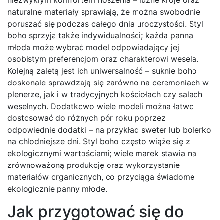
niezwykłym komfortem noszenia – luźne kroje oraz
naturalne materiały sprawiają, że można swobodnie
poruszać się podczas całego dnia uroczystości. Styl
boho sprzyja także indywidualności; każda panna
młoda może wybrać model odpowiadający jej
osobistym preferencjom oraz charakterowi wesela.
Kolejną zaletą jest ich uniwersalność – suknie boho
doskonale sprawdzają się zarówno na ceremoniach w
plenerze, jak i w tradycyjnych kościołach czy salach
weselnych. Dodatkowo wiele modeli można łatwo
dostosować do różnych pór roku poprzez
odpowiednie dodatki – na przykład sweter lub bolerko
na chłodniejsze dni. Styl boho często wiąże się z
ekologicznymi wartościami; wiele marek stawia na
zrównoważoną produkcję oraz wykorzystanie
materiałów organicznych, co przyciąga świadome
ekologicznie panny młode.
Jak przygotować się do