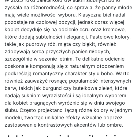
W 2023 roku paleta kolorów sukni ślubnych boho
zyskała na różnorodności, co sprawia, że panny młode
mają wiele możliwości wyboru. Klasyczna biel nadal
pozostaje na czołowej pozycji, jednak coraz więcej
kobiet decyduje się na odcienie ecru oraz kremowe,
które dodają subtelności i elegancji. Pastelowe kolory,
takie jak pudrowy róż, mięta czy błękit, również
zdobywają serca przyszłych panien młodych,
szczególnie w sezonie letnim. Te delikatne odcienie
doskonale komponują się z naturalnym otoczeniem i
podkreślają romantyczny charakter stylu boho. Warto
również zauważyć rosnącą popularność intensywnych
barw, takich jak burgund czy butelkowa zieleń, które
nadają sukniom wyrazistości i są idealnym wyborem
dla kobiet pragnących wyróżnić się w dniu swojego
ślubu. Często projektanci łączą różne kolory w jednym
modelu, tworząc unikalne efekty wizualne poprzez
zastosowanie kontrastowych akcentów lub ombre.