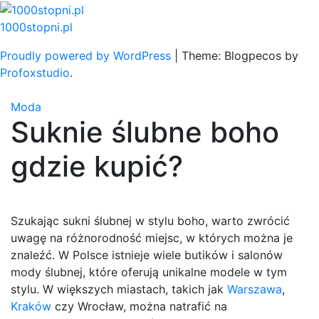
Skip
to
1000stopni.pl
content
Proudly powered by WordPress
|
Theme: Blogpecos by
Profoxstudio
.
Moda
Suknie ślubne boho
gdzie kupić?
Szukając sukni ślubnej w stylu boho, warto zwrócić
uwagę na różnorodność miejsc, w których można je
znaleźć. W Polsce istnieje wiele butików i salonów
mody ślubnej, które oferują unikalne modele w tym
stylu. W większych miastach, takich jak
Warszawa
,
Kraków
czy Wrocław, można natrafić na