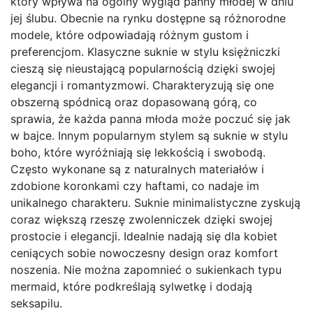
który wpływa na ogólny wygląd panny młodej w dniu
jej ślubu. Obecnie na rynku dostępne są różnorodne
modele, które odpowiadają różnym gustom i
preferencjom. Klasyczne suknie w stylu księżniczki
cieszą się nieustającą popularnością dzięki swojej
elegancji i romantyzmowi. Charakteryzują się one
obszerną spódnicą oraz dopasowaną górą, co
sprawia, że każda panna młoda może poczuć się jak
w bajce. Innym popularnym stylem są suknie w stylu
boho, które wyróżniają się lekkością i swobodą.
Często wykonane są z naturalnych materiałów i
zdobione koronkami czy haftami, co nadaje im
unikalnego charakteru. Suknie minimalistyczne zyskują
coraz większą rzeszę zwolenniczek dzięki swojej
prostocie i elegancji. Idealnie nadają się dla kobiet
ceniących sobie nowoczesny design oraz komfort
noszenia. Nie można zapomnieć o sukienkach typu
mermaid, które podkreślają sylwetkę i dodają
seksapilu.