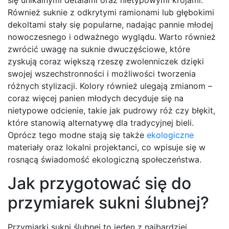
się unikalnymi detalami oraz nietypowymi krojami.
Również suknie z odkrytymi ramionami lub głębokimi
dekoltami stały się popularne, nadając pannie młodej
nowoczesnego i odważnego wyglądu. Warto również
zwrócić uwagę na suknie dwuczęściowe, które
zyskują coraz większą rzeszę zwolenniczek dzięki
swojej wszechstronności i możliwości tworzenia
różnych stylizacji. Kolory również ulegają zmianom –
coraz więcej panien młodych decyduje się na
nietypowe odcienie, takie jak pudrowy róż czy błękit,
które stanowią alternatywę dla tradycyjnej bieli.
Oprócz tego modne stają się także
ekologiczne
materiały oraz lokalni projektanci, co wpisuje się w
rosnącą świadomość ekologiczną społeczeństwa.
Jak przygotować się do
przymiarek sukni ślubnej?
Przymiarki sukni ślubnej to jeden z najbardziej