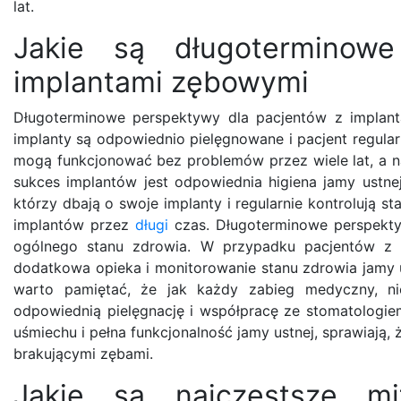
lat.
Jakie są długoterminow
implantami zębowymi
Długoterminowe perspektywy dla pacjentów z implan
implanty są odpowiednio pielęgnowane i pacjent regula
mogą funkcjonować bez problemów przez wiele lat, a
sukces implantów jest odpowiednia higiena jamy ustnej 
którzy dbają o swoje implanty i regularnie kontrolują s
implantów przez
długi
czas. Długoterminowe perspekty
ogólnego stanu zdrowia. W przypadku pacjentów z c
dodatkowa opieka i monitorowanie stanu zdrowia jamy 
warto pamiętać, że jak każdy zabieg medyczny, n
odpowiednią pielęgnację i współpracę ze stomatologiem
uśmiechu i pełna funkcjonalność jamy ustnej, sprawiają
brakującymi zębami.
Jakie są najczęstsze mi