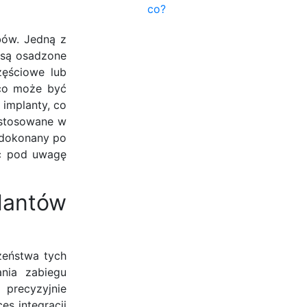
co?
bów. Jedną z
 są osadzone
zęściowe lub
 co może być
 implanty, co
 stosowane w
 dokonany po
rąc pod uwagę
lantów
zeństwa tych
nia zabiegu
 precyzyjnie
es integracji