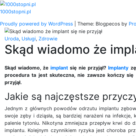
Skip
to
1000stopni.pl
content
Proudly powered by WordPress
|
Theme: Blogpecos by
Pr
Uroda
,
Usługi
,
Zdrowie
Skąd wiadomo że implan
Skąd wiadomo, że
implant
się nie przyjął?
Implanty
zę
procedura ta jest skuteczna, nie zawsze kończy się
przyjął.
Jakie są najczęstsze przyc
Jednym z głównych powodów odrzutu implantu zębowego 
swoje zęby i dziąsła, są bardziej narażeni na infekcj
palenie tytoniu. Nikotyna zmniejsza przepływ krwi do d
implantu. Kolejnym czynnikiem ryzyka jest choroba prz