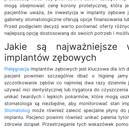
mogą obejmować cenę korony protetycznej, która j
pacjentów uważa, że inwestycja w implanty zębowe je
gabinety stomatologiczne oferują opcje finansowania lu
Przed podjęciem decyzji warto porównać oferty różnyc
najlepszą opcję dostosowaną do swoich potrzeb i możli
Jakie są najważniejsze 
implantów zębowych
Pielęgnacja
implantów zębowych jest kluczowa dla ich dł
pacjent powinien szczególnie dbać o higienę jamy 
szczotkowanie zębów co najmniej dwa razy dziennie j
używać nici dentystycznej lub irygatora do czyszczenia
unikać twardych i lepkich pokarmów, które mogą uszk
stomatologa są niezbędne, aby monitorować stan imp
Stomatolog
może również zalecić specjalne płyny do p
implantu. Pacjenci powinni również unikać palenia tyt
zdrowie dziąseł. Przestrzeganie tych wskazówek pomoż