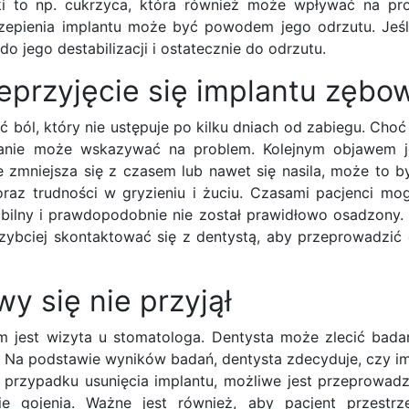
ki to np. cukrzyca, która również może wpływać na pro
zepienia implantu może być powodem jego odrzutu. Jeśli
 jego destabilizacji i ostatecznie do odrzutu.
eprzyjęcie się implantu zęb
 ból, który nie ustępuje po kilku dniach od zabiegu. Choć 
trwanie może wskazywać na problem. Kolejnym objawem j
ie zmniejsza się z czasem lub nawet się nasila, może to b
 oraz trudności w gryzieniu i żuciu. Czasami pacjenci m
tabilny i prawdopodobnie nie został prawidłowo osadzony. 
szybciej skontaktować się z dentystą, aby przeprowadzić
y się nie przyjął
m jest wizyta u stomatologa. Dentysta może zlecić badan
ci. Na podstawie wyników badań, dentysta zdecyduje, czy 
 przypadku usunięcia implantu, możliwe jest przeprowadz
 gojenia. Ważne jest również, aby pacjent przestrz