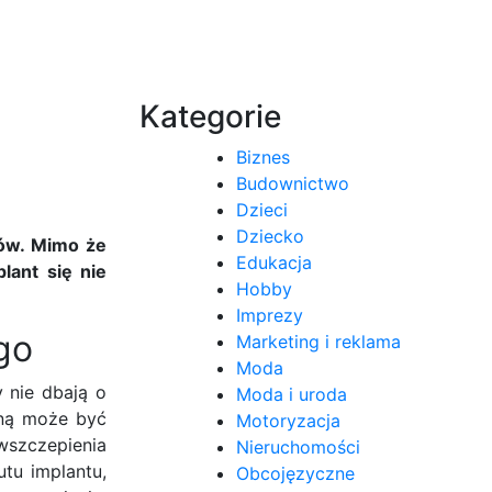
Kategorie
Biznes
Budownictwo
Dzieci
Dziecko
ów. Mimo że
Edukacja
lant się nie
Hobby
Imprezy
go
Marketing i reklama
Moda
 nie dbają o
Moda i uroda
zyną może być
Motoryzacja
 wszczepienia
Nieruchomości
tu implantu,
Obcojęzyczne