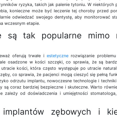
zynników ryzyka, takich jak palenie tytoniu. W niektórych
ębia, konieczne może być leczenie tej choroby przed p
ularnie odwiedzać swojego dentystę, aby monitorować sta
na wczesnym etapie.
e są tak popularne mimo 
eważ oferują trwałe i
estetyczne
rozwiązanie problemu 
le osadzone w kości szczęki, co sprawia, że są bardzie
racie kości, która często występuje po utracie natura
 zęby, co sprawia, że pacjenci mogą cieszyć się pełną fun
yzyko odrzutu implantu, nowoczesne technologie i techniki
ty są coraz bardziej bezpieczne i skuteczne. Warto równ
ze zależy od doświadczenia i umiejętności stomatologa
a implantów zębowych i ki