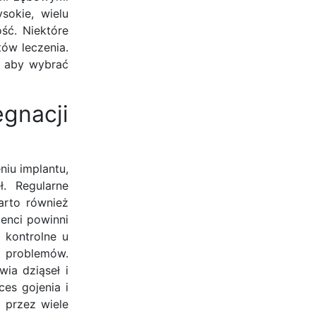
okie, wielu
ść. Niektóre
tów leczenia.
, aby wybrać
gnacji
niu implantu,
ł. Regularne
arto również
jenci powinni
 kontrolne u
h problemów.
ia dziąseł i
es gojenia i
 przez wiele