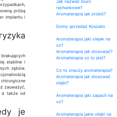
Jak nazwać biuro
 przypadkach,
rachunkowe?
onowną próbą
Aromaterapia jak zrobić?
n implantu i
Domy sprzedaż Koszalin
ryzyka
Aromaterapia jaki olejek na
co?
Aromaterapia jak stosować?
brakujących
Aromaterapia co to jest?
j stabilne i
lnych zębów.
Co to znaczy aromaterapia?
kcjonalnością
Aromaterapia jak stosować
 chirurgiczne
olejki?
ież zauważyć,
, a także od
Aromaterapia jaki zapach na
co?
edy je
Aromaterapia jakie olejki na