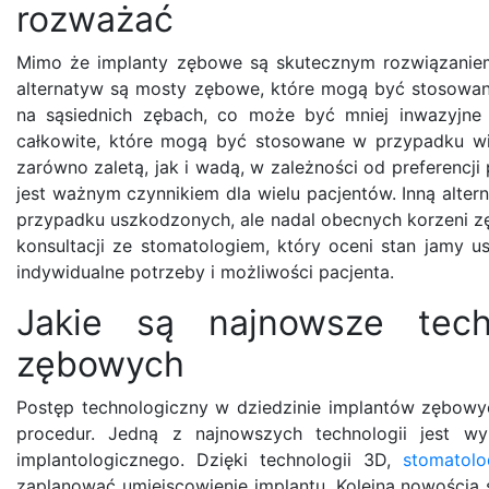
rozważać
Mimo że implanty zębowe są skutecznym rozwiązaniem
alternatyw są mosty zębowe, które mogą być stosowa
na sąsiednich zębach, co może być mniej inwazyjne 
całkowite, które mogą być stosowane w przypadku wi
zarówno zaletą, jak i wadą, w zależności od preferencj
jest ważnym czynnikiem dla wielu pacjentów. Inną alt
przypadku uszkodzonych, ale nadal obecnych korzeni 
konsultacji ze stomatologiem, który oceni stan jamy u
indywidualne potrzeby i możliwości pacjenta.
Jakie są najnowsze tech
zębowych
Postęp technologiczny w dziedzinie implantów zębowy
procedur. Jedną z najnowszych technologii jest w
implantologicznego. Dzięki technologii 3D,
stomatolo
zaplanować umiejscowienie implantu. Kolejną nowością s