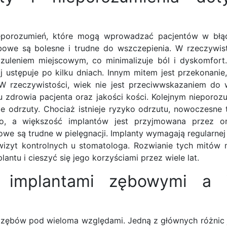
ieporozumień, które mogą wprowadzać pacjentów w błą
bowe są bolesne i trudne do wszczepienia. W rzeczywist
zuleniem miejscowym, co minimalizuje ból i dyskomfort
 ustępuje po kilku dniach. Innym mitem jest przekonanie
W rzeczywistości, wiek nie jest przeciwwskazaniem do 
 zdrowia pacjenta oraz jakości kości. Kolejnym nieporoz
 odrzuty. Chociaż istnieje ryzyko odrzutu, nowoczesne t
yko, a większość implantów jest przyjmowana przez 
we są trudne w pielęgnacji. Implanty wymagają regularnej
h wizyt kontrolnych u stomatologa. Rozwianie tych mitó
tu i cieszyć się jego korzyściami przez wiele lat.
 implantami zębowymi a 
zębów pod wieloma względami. Jedną z głównych różnic j