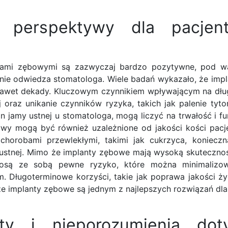
e perspektywy dla pacje
tami zębowymi są zazwyczaj bardzo pozytywne, pod w
rnie odwiedza stomatologa. Wiele badań wykazało, że imp
 nawet dekady. Kluczowym czynnikiem wpływającym na dł
oraz unikanie czynników ryzyka, takich jak palenie tyton
tan jamy ustnej u stomatologa, mogą liczyć na trwałość i f
wy mogą być również uzależnione od jakości kości pacj
horobami przewlekłymi, takimi jak cukrzyca, koniec
ustnej. Mimo że implanty zębowe mają wysoką skuteczność
iosą ze sobą pewne ryzyko, które można minimalizo
. Długoterminowe korzyści, takie jak poprawa jakości ży
, że implanty zębowe są jednym z najlepszych rozwiązań dl
ty i nieporozumienia dot