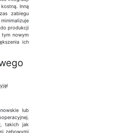
 kostną. Inną
zas zabiegu
minimalizuje
do produkcji
ęki tym nowym
ększenia ich
owego
yjął
enowskie lub
operacyjnej.
 takich jak
ami zębowymi