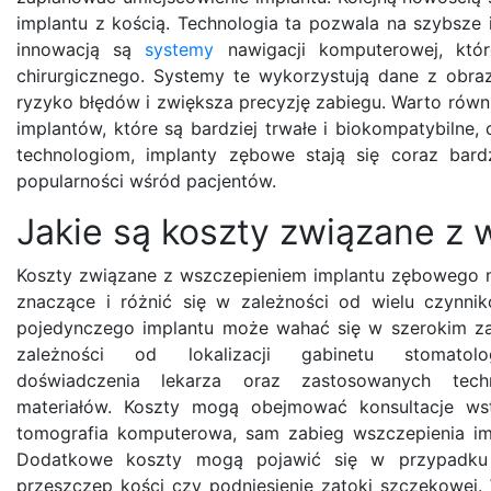
implantu z kością. Technologia ta pozwala na szybsze i
innowacją są
systemy
nawigacji komputerowej, któr
chirurgicznego. Systemy te wykorzystują dane z obra
ryzyko błędów i zwiększa precyzję zabiegu. Warto rów
implantów, które są bardziej trwałe i biokompatybilne,
technologiom, implanty zębowe stają się coraz bard
popularności wśród pacjentów.
Jakie są koszty związane z
Koszty związane z wszczepieniem implantu zębowego
znaczące i różnić się w zależności od wielu czynni
pojedynczego implantu może wahać się w szerokim za
zależności od lokalizacji gabinetu stomatolog
doświadczenia lekarza oraz zastosowanych techn
materiałów. Koszty mogą obejmować konsultacje wstę
tomografia komputerowa, sam zabieg wszczepienia impl
Dodatkowe koszty mogą pojawić się w przypadku k
przeszczep kości czy podniesienie zatoki szczękowej