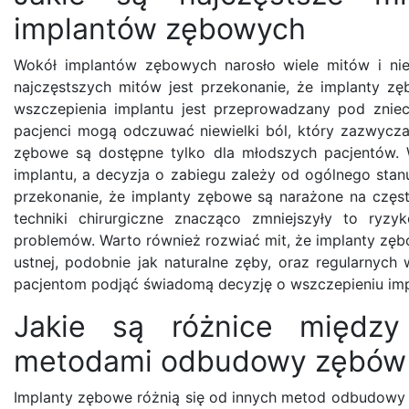
implantów zębowych
Wokół implantów zębowych narosło wiele mitów i n
najczęstszych mitów jest przekonanie, że implanty zę
wszczepienia implantu jest przeprowadzany pod zniec
pacjenci mogą odczuwać niewielki ból, który zazwyczaj
zębowe są dostępne tylko dla młodszych pacjentów. 
implantu, a decyzja o zabiegu zależy od ogólnego stanu
przekonanie, że implanty zębowe są narażone na częste
techniki chirurgiczne znacząco zmniejszyły to ryz
problemów. Warto również rozwiać mit, że implanty zębo
ustnej, podobnie jak naturalne zęby, oraz regularnyc
pacjentom podjąć świadomą decyzję o wszczepieniu implan
Jakie są różnice między
metodami odbudowy zębów
Implanty zębowe różnią się od innych metod odbudowy 