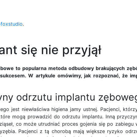
ofoxstudio
.
t się nie przyjął
bowe to popularna metoda odbudowy brakujących zęb
 sukcesem. W artykule omówimy, jak rozpoznać, że imp
zyny odrzutu implantu zębowe
jest niewłaściwa higiena jamy ustnej. Pacjenci, którzy
e, które mogą prowadzić do odrzutu implantu. Inną przyc
ziąseł, co może utrudniać proces gojenia się po zabiegu
yzębia. Pacjenci z tą chorobą mają większe ryzyko odrzu