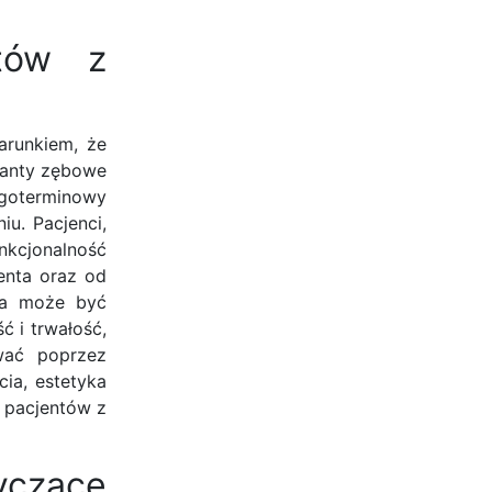
ntów z
arunkiem, że
lanty zębowe
ugoterminowy
iu. Pacjenci,
unkcjonalność
enta oraz od
zna może być
 i trwałość,
wać poprzez
cia, estetyka
a pacjentów z
yczące