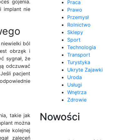
ces gojenia.
Praca
 implant nie
Prawo
Przemysł
Rolnictwo
owego
Sklepy
Sport
niewielki ból
Technologia
est obrzęk i
Transport
yć sygnał, że
Turystyka
ogą odczuwać
Ukryte Zajawki
Jeśli pacjent
Uroda
 odpowiednie
Usługi
Wnętrza
Zdrowie
Nowości
ia, takie jak
implant można
enie kolejnej
egał zaleceń