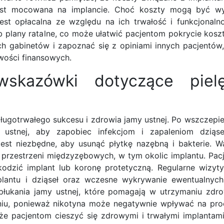
est mocowana na implancie. Choć koszty mogą być wys
st opłacalna ze względu na ich trwałość i funkcjonalno
b plany ratalne, co może ułatwić pacjentom pokrycie kosz
h gabinetów i zapoznać się z opiniami innych pacjentów
wości finansowych.
wskazówki dotyczące pielę
ugotrwałego sukcesu i zdrowia jamy ustnej. Po wszczepie
ustnej, aby zapobiec infekcjom i zapaleniom dziąse
est niezbędne, aby usunąć płytkę nazębną i bakterie. W
 przestrzeni międzyzębowych, w tym okolic implantu. Pac
odzić implant lub koronę protetyczną. Regularne wizyty
lantu i dziąseł oraz wczesne wykrywanie ewentualnyc
łukania jamy ustnej, które pomagają w utrzymaniu zdrow
oniu, ponieważ nikotyna może negatywnie wpływać na proc
e pacjentom cieszyć się zdrowymi i trwałymi implantami