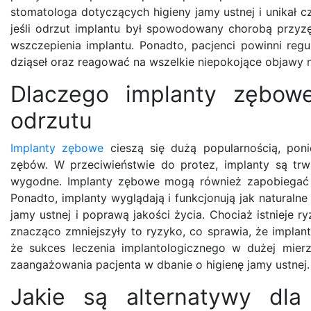
stomatologa dotyczących higieny jamy ustnej i unikał c
jeśli odrzut implantu był spowodowany chorobą przyz
wszczepienia implantu. Ponadto, pacjenci powinni reg
dziąseł oraz reagować na wszelkie niepokojące objawy 
Dlaczego implanty zębow
odrzutu
Implanty zębowe
cieszą się dużą popularnością, poni
zębów. W przeciwieństwie do protez, implanty są trwa
wygodne. Implanty zębowe mogą również zapobiegać ut
Ponadto, implanty wyglądają i funkcjonują jak naturalne
jamy ustnej i poprawą jakości życia. Chociaż istnieje r
znacząco zmniejszyły to ryzyko, co sprawia, że implan
że sukces leczenia implantologicznego w dużej mier
zaangażowania pacjenta w dbanie o higienę jamy ustnej.
Jakie są alternatywy dl