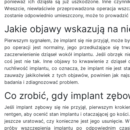
ponieważ ich dziąsła są już uszkodzone. Inne czynni
Wreszcie, niewłaściwie przeprowadzona operacja wszc
zostanie odpowiednio umieszczony, może to prowadzić do
Jakie objawy wskazują na ni
Pierwszym sygnałem, że implant się nie przyjął, może być
po operacji jest normalny, jego przedłużające się 
zaczerwienienie dziąseł wokół implantu. Jeśli obrzęk n
coś jest nie tak. Inne objawy to krwawienie z dziąseł
ruchliwość implantu, co oznacza, że implant nie jest s
zauważy jakikolwiek z tych objawów, powinien jak naj
badania i zdiagnozować problem.
Co zrobić, gdy implant zębow
Jeśli implant zębowy się nie przyjął, pierwszym krokie
rentgen, aby ocenić stan implantu i otaczającej go koś
jeszcze uratować, czy konieczne jest jego usunięcie. W
próby wszczepienia implantu po odpowiednim czasie