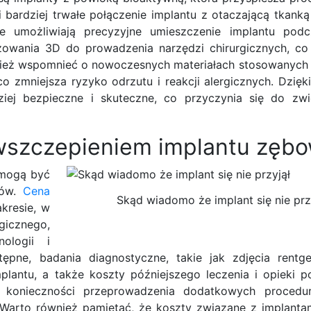
 bardziej trwałe połączenie implantu z otaczającą tkanką
e umożliwiają precyzyjne umieszczenie implantu podc
zowania 3D do prowadzenia narzędzi chirurgicznych, co 
nież wspomnieć o nowoczesnych materiałach stosowanych 
 co zmniejsza ryzyko odrzutu i reakcji alergicznych. Dzi
ziej bezpieczne i skuteczne, co przyczynia się do zwi
 wszczepieniem implantu zęb
 mogą być
ków.
Cena
Skąd wiadomo że implant się nie prz
kresie, w
icznego,
ologii i
pne, badania diagnostyczne, takie jak zdjęcia rentg
antu, a także koszty późniejszego leczenia i opieki po
onieczności przeprowadzenia dodatkowych procedur,
. Warto również pamiętać, że koszty związane z implant