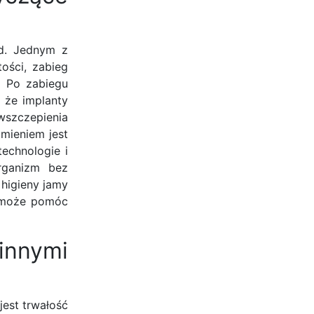
d. Jednym z
ości, zabieg
. Po zabiegu
, że implanty
wszczepienia
umieniem jest
echnologie i
organizm bez
 higieny jamy
w może pomóc
innymi
est trwałość