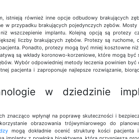
, istnieją również inne opcje odbudowy brakujących zę
ne w przypadku brakujących pojedynczych zębów. Mosty
niż wszczepienie implantu. Kolejną opcją są protezy c
ększej liczby brakujących zębów. Protezy są ruchome,
i pacjenta. Ponadto, protezy mogą być mniej kosztowne niż
ernatywą są wkłady koronowo-korzeniowe, które mogą być
zębów. Wybór odpowiedniej metody leczenia powinien być
stnej pacjenta i zaproponuje najlepsze rozwiązanie, bio
nologie w dziedzinie imp
ch znacząco wpłynął na poprawę skuteczności i bezpiec
ykorzystanie obrazowania trójwymiarowego do planowa
dzy
mogą dokładnie ocenić strukturę kości pacjenta i
ą implanty z powłoką bioaktywną, która przyspiesza proc