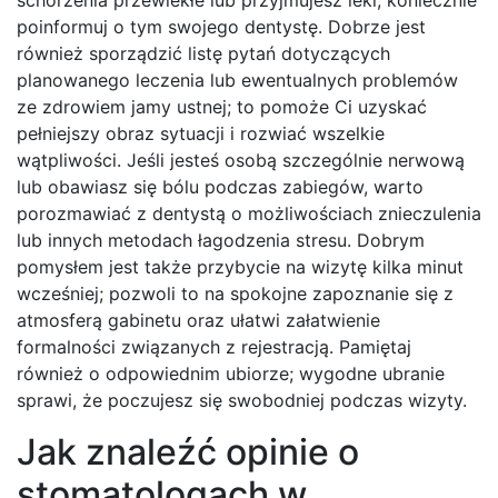
schorzenia przewlekłe lub przyjmujesz leki, koniecznie
poinformuj o tym swojego dentystę. Dobrze jest
również sporządzić listę pytań dotyczących
planowanego leczenia lub ewentualnych problemów
ze zdrowiem jamy ustnej; to pomoże Ci uzyskać
pełniejszy obraz sytuacji i rozwiać wszelkie
wątpliwości. Jeśli jesteś osobą szczególnie nerwową
lub obawiasz się bólu podczas zabiegów, warto
porozmawiać z dentystą o możliwościach znieczulenia
lub innych metodach łagodzenia stresu. Dobrym
pomysłem jest także przybycie na wizytę kilka minut
wcześniej; pozwoli to na spokojne zapoznanie się z
atmosferą gabinetu oraz ułatwi załatwienie
formalności związanych z rejestracją. Pamiętaj
również o odpowiednim ubiorze; wygodne ubranie
sprawi, że poczujesz się swobodniej podczas wizyty.
Jak znaleźć opinie o
stomatologach w