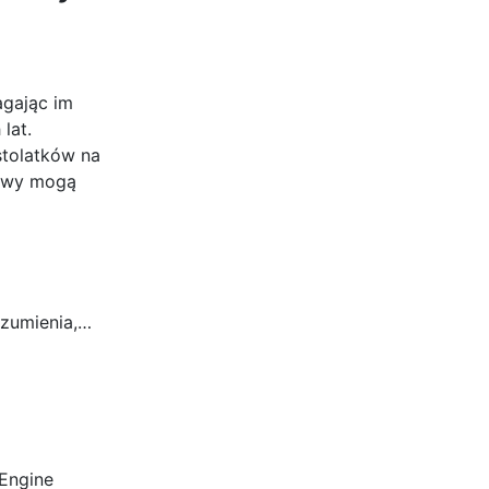
agając im
lat.
stolatków na
tywy mogą
ozumienia,…
 Engine