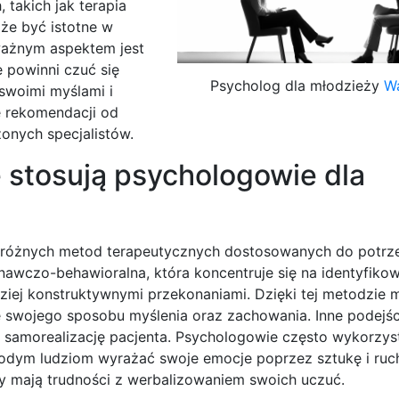
 takich jak terapia
że być istotne w
ważnym aspektem jest
e powinni czuć się
Psycholog dla młodzieży
W
 swoimi myślami i
 rekomendacji od
onych specjalistów.
 stosują psychologowie dla
 różnych metod terapeutycznych dostosowanych do potrze
znawczo-behawioralna, która koncentruje się na identyfiko
iej konstruktywnymi przekonaniami. Dzięki tej metodzie m
ę swojego sposobu myślenia oraz zachowania. Inne podejści
 i samorealizację pacjenta. Psychologowie często wykorzys
młodym ludziom wyrażać swoje emocje poprzez sztukę i ruch
y mają trudności z werbalizowaniem swoich uczuć.