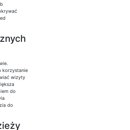
ub
pokrywać
zed
cznych
wie.
m korzystanie
wiać wizyty
większa
ciem do
ia
zia do
zieży