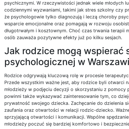
psychicznymi. W rzeczywistości jednak wiele młodych l
codziennymi wyzwaniami, takimi jak stres szkolny czy p
że psychologowie tylko diagnozują i leczą choroby psych
wsparcie emocjonalne oraz pomagają w rozwoju osobisty
długotrwałym i kosztownym. Choć czas trwania terapii m
osób zauważa pozytywne efekty już po kilku sesjach.
Jak rodzice mogą wspierać s
psychologicznej w Warszaw
Rodzice odgrywają kluczową rolę w procesie terapeuty
Przede wszystkim ważne jest, aby rodzice byli otwarci 
młodzieży w podjęciu decyzji o skorzystaniu z pomocy
powinni także wykazywać zainteresowanie tym, co dzieje
prywatność swojego dziecka. Zachęcanie do dzielenia 
zaufania oraz otwartości w relacji rodzic-dziecko. Ważn
sprzyjającą otwartości i komunikacji. Wspólne spędzan
młodzieży poczuć się bardziej komfortowo i bezpiecznie