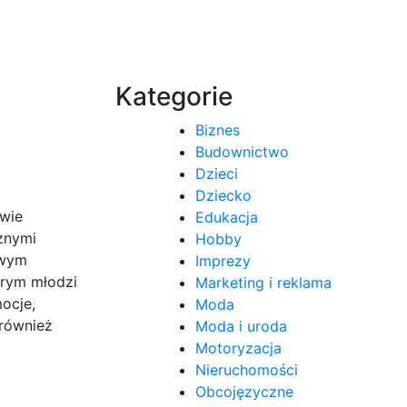
Kategorie
Biznes
Budownictwo
Dzieci
Dziecko
owie
Edukacja
cznymi
Hobby
owym
Imprezy
órym młodzi
Marketing i reklama
ocje,
Moda
 również
Moda i uroda
Motoryzacja
Nieruchomości
Obcojęzyczne