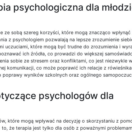
apia psychologiczna dla młodz
ie ze sobą szereg korzyści, które mogą znacząco wpłynąć 
ania z psychologiem pozwalają na lepsze zrozumienie siebi
i uczuciami, które mogą być trudne do zrozumienia i wyra
ozpoznawać ich źródła, co prowadzi do większej samoświad
enia sobie ze stresem oraz konfliktami, co jest niezwykle
nej komunikacji, co może poprawić ich relacje z rówieśnika
 do poprawy wyników szkolnych oraz ogólnego samopoczuc
dotyczące psychologów dla
tów, które mogą wpływać na decyzję o skorzystaniu z pom
t to, że terapia jest tylko dla osób z poważnymi problemam