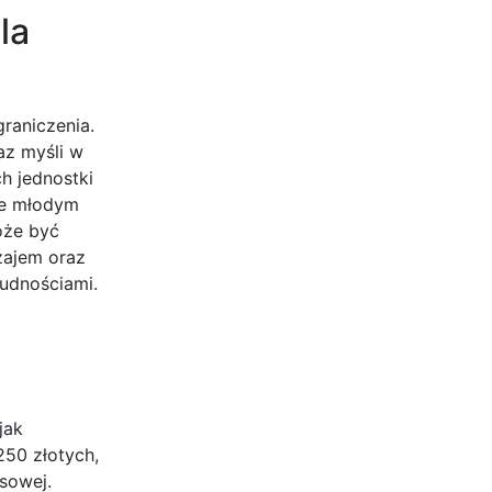
la
graniczenia.
az myśli w
h jednostki
je młodym
oże być
zajem oraz
rudnościami.
jak
250 złotych,
nsowej.