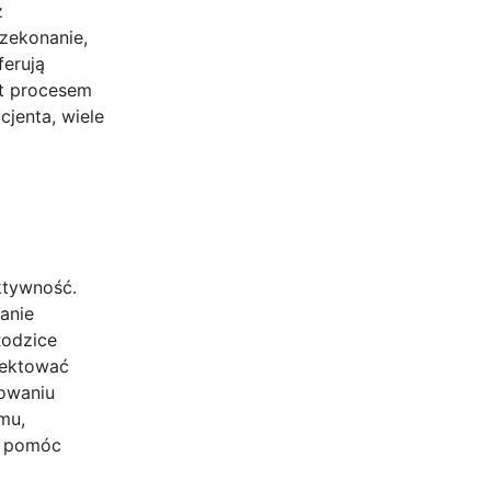
z
rzekonanie,
ferują
st procesem
jenta, wiele
ktywność.
anie
Rodzice
pektować
dowaniu
mu,
ą pomóc