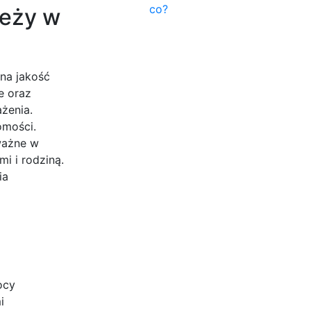
co?
ieży w
na jakość
e oraz
żenia.
omości.
 ważne w
mi i rodziną.
ia
ocy
i