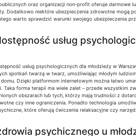
ublicznych oraz organizacji non-profit oferuje darmowe l
zieży. Dodatkowo niektóre ubezpieczenia zdrowotne mogą 
latego warto sprawdzić warunki swojego ubezpieczenia pr
dostępność usług psychologi
ostępność usług psychologicznych dla młodzieży w Warsza
yjnych spotkań twarzą w twarz, umożliwiając młodym ludzio
z domu. Dzięki platformom internetowym można łatwo uma
. Taka forma terapii ma wiele zalet – przede wszystkim z
ionych obszarach lub tych, którzy mają trudności z dotar
otne czy inne ograniczenia. Ponadto technologia umożliw
sychiczne, które oferują ćwiczenia relaksacyjne czy narzęd
 zdrowia psychicznego u młod