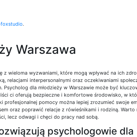
ofoxstudio
.
eży Warszawa
ię z wieloma wyzwaniami, które mogą wpływać na ich zdr
ką, relacjami interpersonalnymi oraz oczekiwaniami społe
ych. Psycholog dla młodzieży w Warszawie może być klucz
liści ci oferują bezpieczne i komfortowe środowisko, w kt
i profesjonalnej pomocy można lepiej zrozumieć swoje em
esem oraz poprawić relacje z rówieśnikami i rodziną. Warto
ści, lecz odwagi i chęci do pracy nad sobą.
rozwiązują psychologowie dla