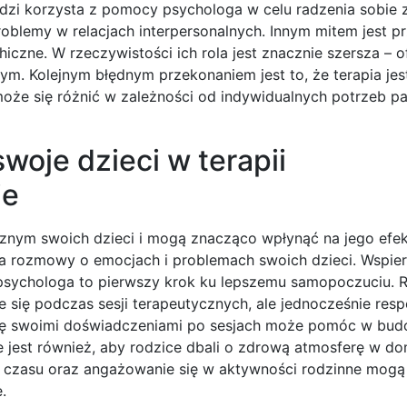
udzi korzysta z pomocy psychologa w celu radzenia sobie 
roblemy w relacjach interpersonalnych. Innym mitem jest p
iczne. W rzeczywistości ich rola jest znacznie szersza – o
m. Kolejnym błędnym przekonaniem jest to, że terapia je
oże się różnić w zależności od indywidualnych potrzeb pac
woje dzieci w terapii
ie
cznym swoich dzieci i mogą znacząco wpłynąć na jego efe
na rozmowy o emocjach i problemach swoich dzieci. Wspier
 psychologa to pierwszy krok ku lepszemu samopoczuciu. 
 się podczas sesji terapeutycznych, ale jednocześnie res
się swoimi doświadczeniami po sesjach może pomóc w bu
e jest również, aby rodzice dbali o zdrową atmosferę w do
ie czasu oraz angażowanie się w aktywności rodzinne mog
.