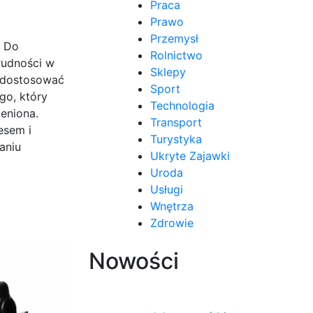
Praca
Prawo
Przemysł
. Do
Rolnictwo
rudności w
Sklepy
ą dostosować
Sport
go, który
Technologia
eniona.
Transport
esem i
Turystyka
aniu
Ukryte Zajawki
Uroda
Usługi
Wnętrza
Zdrowie
Nowości