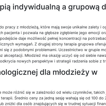
apią indywidualną a grupową d
o pracy z młodzieżą, które mają swoje unikalne zalety i o
h pacjenta i pozwala na głębsze zgłębienie jego emocji or
podejście daje możliwość pełnej koncentracji na potrzebac
icznych wymagań. Z drugiej strony terapia grupowa oferu
ymi się z podobnymi problemami. Uczestnictwo w grupie m
z akceptacji. Młodzież ma okazję uczyć się od siebie naw
dkrycia nowych perspektyw i strategii radzenia sobie z t
hologicznej dla młodzieży w
 może różnić się w zależności od wielu czynników, takich 
terapii. Średnio ceny za jedną sesję wahają się od 100 do 
lub zniżki dla osób znajdujących się w trudnej sytuacji fina