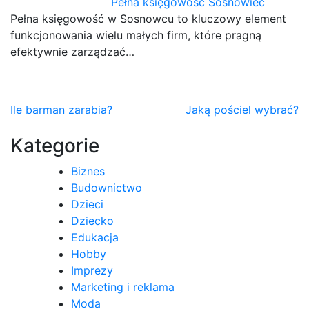
Pełna księgowość Sosnowiec
Pełna księgowość w Sosnowcu to kluczowy element
funkcjonowania wielu małych firm, które pragną
efektywnie zarządzać…
Nawigacja
Ile barman zarabia?
Jaką pościel wybrać?
wpisu
Kategorie
Biznes
Budownictwo
Dzieci
Dziecko
Edukacja
Hobby
Imprezy
Marketing i reklama
Moda