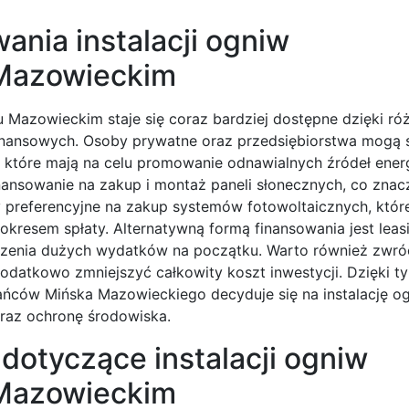
ania instalacji ogniw
 Mazowieckim
u Mazowieckim staje się coraz bardziej dostępne dzięki r
finansowych. Osoby prywatne oraz przedsiębiorstwa mogą 
 które mają na celu promowanie odnawialnych źródeł ener
finansowanie na zakup i montaż paneli słonecznych, co zna
y preferencyjne na zakup systemów fotowoltaicznych, któr
kresem spłaty. Alternatywną formą finansowania jest leasi
oszenia dużych wydatków na początku. Warto również zwr
datkowo zmniejszyć całkowity koszt inwestycji. Dzięki t
ńców Mińska Mazowieckiego decyduje się na instalację o
oraz ochronę środowiska.
dotyczące instalacji ogniw
 Mazowieckim