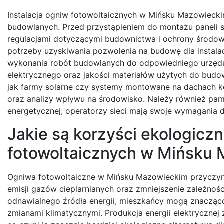
Instalacja ogniw fotowoltaicznych w Mińsku Mazowiec
budowlanych. Przed przystąpieniem do montażu paneli s
regulacjami dotyczącymi budownictwa i ochrony środo
potrzeby uzyskiwania pozwolenia na budowę dla instalac
wykonania robót budowlanych do odpowiedniego urzędu
elektrycznego oraz jakości materiałów użytych do budow
jak farmy solarne czy systemy montowane na dachach
oraz analizy wpływu na środowisko. Należy również pa
energetycznej; operatorzy sieci mają swoje wymagania do
Jakie są korzyści ekologicz
fotowoltaicznych w Mińsku
Ogniwa fotowoltaiczne w Mińsku Mazowieckim przyczyni
emisji gazów cieplarnianych oraz zmniejszenie zależności
odnawialnego źródła energii, mieszkańcy mogą znacząc
zmianami klimatycznymi. Produkcja energii elektrycznej 