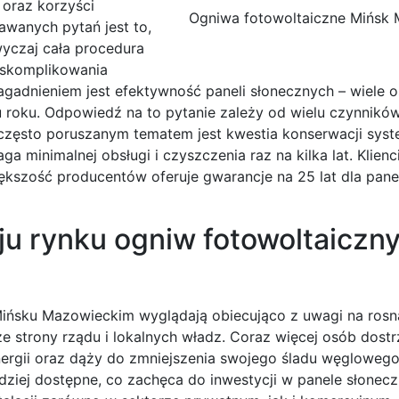
 oraz korzyści
Ogniwa fotowoltaiczne Mińsk 
awanych pytań jest to,
wyczaj cała procedura
d skomplikowania
gadnieniem jest efektywność paneli słonecznych – wiele 
 roku. Odpowiedź na to pytanie zależy od wielu czynników,
m często poruszanym tematem jest kwestia konserwacji sy
minimalnej obsługi i czyszczenia raz na kilka lat. Klienc
ększość producentów oferuje gwarancje na 25 lat dla paneli
ju rynku ogniw fotowoltaiczn
ińsku Mazowieckim wyglądają obiecująco z uwagi na ros
 strony rządu i lokalnych władz. Coraz więcej osób dost
energii oraz dąży do zmniejszenia swojego śladu węgloweg
rdziej dostępne, co zachęca do inwestycji w panele słonec