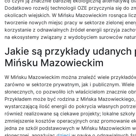
co czyni ją znacznie bardziej ekologiczną alternatywą d
Dodatkowo rozwój technologii OZE przyczynia się do zm
okolicach wiejskich. W Mińsku Mazowieckim rosnąca licz
tworzenie nowych miejsc pracy w sektorze zielonej ener
korzystanie z odnawialnych źródeł energii sprzyja zac
na ekosystemy związany z wydobyciem surowców natural
Jakie są przykłady udanych 
Mińsku Mazowieckim
W Mińsku Mazowieckim można znaleźć wiele przykładów 
zarówno w sektorze prywatnym, jak i publicznym. Wiel
słonecznych, co pozwoliło ich właścicielom znacznie ob
Przykładem może być rodzina z Mińska Mazowieckiego,
wystarczającą ilość energii do pokrycia własnych potr
również realizowane są ciekawe projekty; lokalne szkoły
zmniejszenie kosztów operacyjnych oraz promowanie ek
jedna ze szkół podstawowych w Mińsku Mazowieckim wdr
słonecznej, angażując
dzieci
w naukę o odnawialnych źró