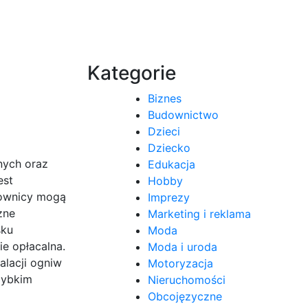
Kategorie
Biznes
Budownictwo
Dzieci
Dziecko
nych oraz
Edukacja
est
Hobby
kownicy mogą
Imprezy
zne
Marketing i reklama
sku
Moda
e opłacalna.
Moda i uroda
alacji ogniw
Motoryzacja
zybkim
Nieruchomości
Obcojęzyczne