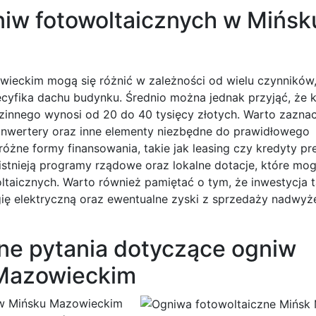
gniw fotowoltaicznych w Mińsk
wieckim mogą się różnić w zależności od wielu czynników, 
ecyfika dachu budynku. Średnio można jednak przyjąć, że 
innego wynosi od 20 do 40 tysięcy złotych. Warto zaznac
inwertery oraz inne elementy niezbędne do prawidłowego
óżne formy finansowania, takie jak leasing czy kredyty pr
 istnieją programy rządowe oraz lokalne dotacje, które mo
oltaicznych. Warto również pamiętać o tym, że inwestycja 
ę elektryczną oraz ewentualne zyski z sprzedaży nadwyże
ane pytania dotyczące ogniw
 Mazowieckim
 w Mińsku Mazowieckim