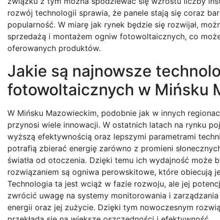
związku z tym można spodziewać się wzrostu liczby ins
rozwój technologii sprawia, że panele stają się coraz ba
popularność. W miarę jak rynek będzie się rozwijał, mo
sprzedażą i montażem ogniw fotowoltaicznych, co może 
oferowanych produktów.
Jakie są najnowsze technolo
fotowoltaicznych w Mińsku
W Mińsku Mazowieckim, podobnie jak w innych regionach
przynosi wiele innowacji. W ostatnich latach na rynku po
wyższą efektywnością oraz lepszymi parametrami techni
potrafią zbierać energię zarówno z promieni słonecznyc
światła od otoczenia. Dzięki temu ich wydajność może b
rozwiązaniem są ogniwa perowskitowe, które obiecują j
Technologia ta jest wciąż w fazie rozwoju, ale jej pote
zwrócić uwagę na systemy monitorowania i zarządzania 
energii oraz jej zużycie. Dzięki tym nowoczesnym rozw
przekłada się na większe oszczędności i efektywność.