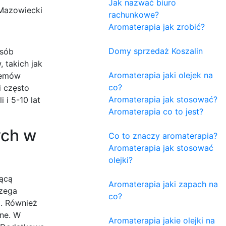
Jak nazwać biuro
Mazowiecki
rachunkowe?
Aromaterapia jak zrobić?
Domy sprzedaż Koszalin
osób
 takich jak
Aromaterapia jaki olejek na
stemów
co?
i często
Aromaterapia jak stosować?
 i 5-10 lat
Aromaterapia co to jest?
ych w
Co to znaczy aromaterapia?
Aromaterapia jak stosować
olejki?
nącą
Aromaterapia jaki zapach na
rzega
co?
o. Również
zne. W
Aromaterapia jakie olejki na