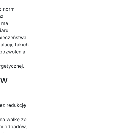
z norm
az
e ma
iaru
pieczeństwa
acji, takich
pozwolenia
rgetycznej.
iw
ez redukcję
na walkę ze
ani odpadów,