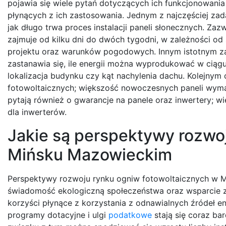
pojawia się wiele pytań dotyczących ich funkcjonowania
płynących z ich zastosowania. Jednym z najczęściej zad
jak długo trwa proces instalacji paneli słonecznych. Zaz
zajmuje od kilku dni do dwóch tygodni, w zależności o
projektu oraz warunków pogodowych. Innym istotnym za
zastanawia się, ile energii można wyprodukować w ciągu
lokalizacja budynku czy kąt nachylenia dachu. Kolejny
fotowoltaicznych; większość nowoczesnych paneli wymaga 
pytają również o gwarancje na panele oraz inwertery; wi
dla inwerterów.
Jakie są perspektywy rozwo
Mińsku Mazowieckim
Perspektywy rozwoju rynku ogniw fotowoltaicznych w M
świadomość ekologiczną społeczeństwa oraz wsparcie ze
korzyści płynące z korzystania z odnawialnych źródeł 
programy dotacyjne i ulgi
podatkowe
stają się coraz ba