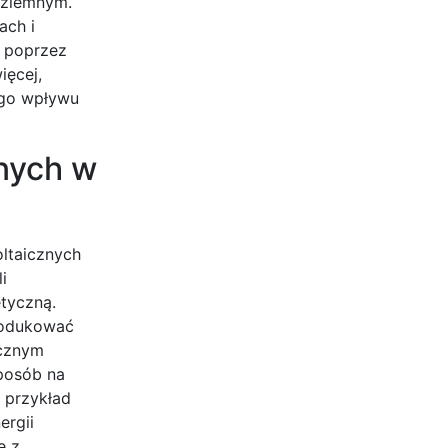
e ziemnym.
ach i
ę poprzez
ięcej,
ego wpływu
znych w
ltaicznych
i
etyczną.
rodukować
icznym
sposób na
 przykład
ergii
e z