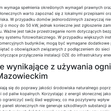
kim wymaga spełnienia określonych wymagań prawnych ora
łonecznych warto zapoznać się z lokalnymi przepisami or
wiska. W przypadku domów jednorodzinnych zazwyczaj ni
ji o mocy do 50 kW, jednak konieczne jest zgłoszenie zam
. Ważne jest także przestrzeganie norm dotyczących bez
y systemu fotowoltaicznego. W przypadku większych instal
 komercyjnych budynków, mogą być wymagane dodatkowe 
miętać o obowiązkach związanych z podłączeniem do sieci
tyczące przyłączenia instalacji OZE do infrastruktury ene
ne wynikające z używania ogn
 Mazowieckim
ają się do poprawy jakości środowiska naturalnego poprz
 od paliw kopalnych. Korzystając z energii słonecznej jako
o ograniczyć swój ślad węglowy, co ma pozytywny wpływ 
z paneli słonecznych nie generuje szkodliwych substancji 