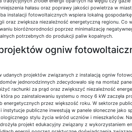
la tradycyjnych źródeł energii opartych na węglu czy gazi
niejszenia hałasu oraz poprawy jakości powietrza w miast
ba instalacji fotowoltaicznych wspiera lokalną gospodark
gii oraz zwiększa niezależność energetyczną regionu. Co w
howaniu bioróżnorodności poprzez minimalizację negatywn
nych potrzebnych do produkcji paliw kopalnych.
projektów ogniw fotowoltaic
udanych projektów związanych z instalacją ogniw fotowo
e domów jednorodzinnych zdecydowało się na montaż panel
niżyć rachunki za prąd oraz zwiększyć niezależność energ
 która po zainstalowaniu systemu o mocy 6 kW zaczęła p
zeb energetycznych przez większość roku. W sektorze publ
 i instytucje publiczne inwestują w panele słoneczne jako 
ologicznego stylu życia wśród uczniów i mieszkańców. Na
ożyła projekt edukacyjny związany z wykorzystaniem en
dłach energii poprzez praktyczne doświadczenia związan