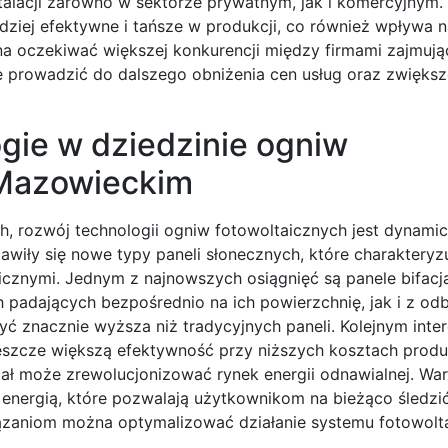
talacji zarówno w sektorze prywatnym, jak i komercyjnym
rdziej efektywne i tańsze w produkcji, co również wpływa n
żna oczekiwać większej konkurencji między firmami zajmują
prowadzić do dalszego obniżenia cen usług oraz zwiększe
gie w dziedzinie ogniw
 Mazowieckim
, rozwój technologii ogniw fotowoltaicznych jest dynamic
jawiły się nowe typy paneli słonecznych, które charakteryzu
cznymi. Jednym z najnowszych osiągnięć są panele bifacja
h padających bezpośrednio na ich powierzchnię, jak i z od
yć znacznie wyższa niż tradycyjnych paneli. Kolejnym inte
eszcze większą efektywność przy niższych kosztach produk
ncjał może zrewolucjonizować rynek energii odnawialnej. Wa
energią, które pozwalają użytkownikom na bieżąco śledzi
iązaniom można optymalizować działanie systemu fotowolt