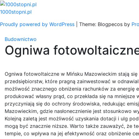
Skip
to
1000stopni.pl
content
Proudly powered by WordPress
|
Theme: Blogpecos by
Pr
Budownictwo
Ogniwa fotowoltaiczn
Ogniwa fotowoltaiczne w Mińsku Mazowieckim stają się
przedsiębiorstw, które pragną zainwestować w odnawialn
możliwość znacznego obniżenia rachunków za energię el
produkować własny prąd, co przekłada się na mniejsze w
przyczyniają się do ochrony środowiska, redukując emis
Mazowieckim, gdzie nasłonecznienie jest stosunkowo wy
Kolejną zaletą jest możliwość uzyskania dotacji i ulg p
mogą być znacznie niższe. Warto także zauważyć, że tech
tempie, co wpływa na jej efektywność oraz obniżenie ce