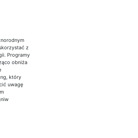
óżnorodnym
skorzystać z
gii. Programy
cząco obniża
e
ng, który
ócić uwagę
ym
gniw