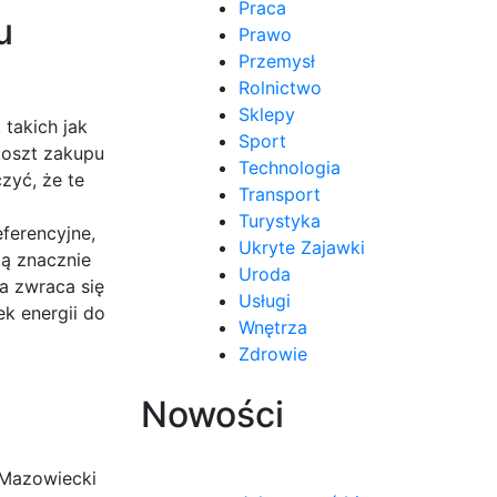
Praca
u
Prawo
Przemysł
Rolnictwo
Sklepy
takich jak
Sport
koszt zakupu
Technologia
zyć, że te
Transport
Turystyka
eferencyjne,
Ukryte Zajawki
gą znacznie
Uroda
ta zwraca się
Usługi
k energii do
Wnętrza
Zdrowie
Nowości