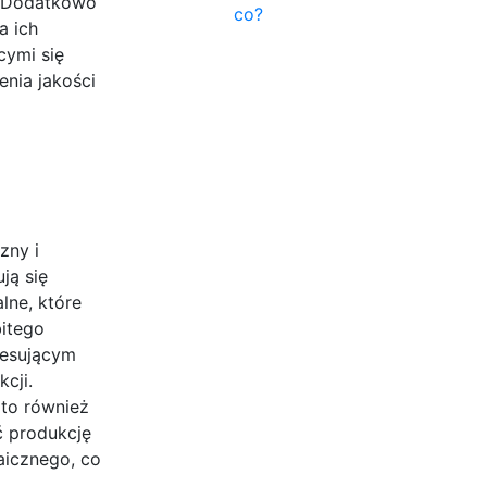
. Dodatkowo
co?
a ich
cymi się
nia jakości
zny i
ją się
lne, które
bitego
resującym
cji.
rto również
ć produkcję
aicznego, co