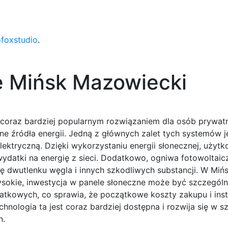
ofoxstudio
.
e Mińsk Mazowiecki
 coraz bardziej popularnym rozwiązaniem dla osób prywat
e źródła energii. Jedną z głównych zalet tych systemów j
ektryczną. Dzięki wykorzystaniu energii słonecznej, użyt
ydatki na energię z sieci. Dodatkowo, ogniwa fotowoltaic
ję dwutlenku węgla i innych szkodliwych substancji. W Miń
sokie, inwestycja w panele słoneczne może być szczególni
odatkowych, co sprawia, że początkowe koszty zakupu i inst
nologia ta jest coraz bardziej dostępna i rozwija się w s
n.