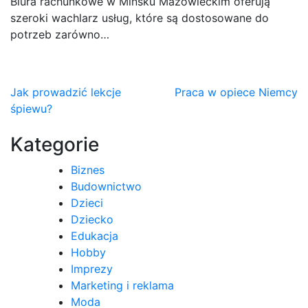
Biura rachunkowe w Mińsku Mazowieckim oferują
szeroki wachlarz usług, które są dostosowane do
potrzeb zarówno…
Nawigacja
Jak prowadzić lekcje
Praca w opiece Niemcy
śpiewu?
wpisu
Kategorie
Biznes
Budownictwo
Dzieci
Dziecko
Edukacja
Hobby
Imprezy
Marketing i reklama
Moda