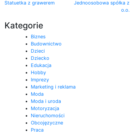
Nawigacja
Statuetka z grawerem
Jednoosobowa spółka z
o.o.
wpisu
Kategorie
Biznes
Budownictwo
Dzieci
Dziecko
Edukacja
Hobby
Imprezy
Marketing i reklama
Moda
Moda i uroda
Motoryzacja
Nieruchomości
Obcojęzyczne
Praca