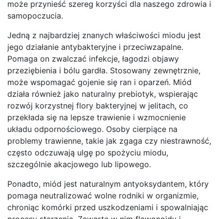
może przynieść szereg korzyści dla naszego zdrowia i
samopoczucia.
Jedną z najbardziej znanych właściwości miodu jest
jego działanie antybakteryjne i przeciwzapalne.
Pomaga on zwalczać infekcje, łagodzi objawy
przeziębienia i bólu gardła. Stosowany zewnętrznie,
może wspomagać gojenie się ran i oparzeń. Miód
działa również jako naturalny prebiotyk, wspierając
rozwój korzystnej flory bakteryjnej w jelitach, co
przekłada się na lepsze trawienie i wzmocnienie
układu odpornościowego. Osoby cierpiące na
problemy trawienne, takie jak zgaga czy niestrawność,
często odczuwają ulgę po spożyciu miodu,
szczególnie akacjowego lub lipowego.
Ponadto, miód jest naturalnym antyoksydantem, który
pomaga neutralizować wolne rodniki w organizmie,
chroniąc komórki przed uszkodzeniami i spowalniając
procesy starzenia. Zawarte w nim flawonoidy i