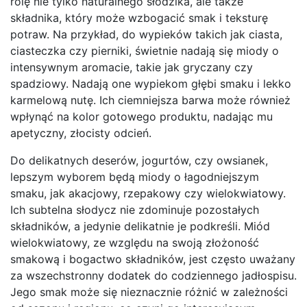
rolę nie tylko naturalnego słodzika, ale także
składnika, który może wzbogacić smak i teksturę
potraw. Na przykład, do wypieków takich jak ciasta,
ciasteczka czy pierniki, świetnie nadają się miody o
intensywnym aromacie, takie jak gryczany czy
spadziowy. Nadają one wypiekom głębi smaku i lekko
karmelową nutę. Ich ciemniejsza barwa może również
wpłynąć na kolor gotowego produktu, nadając mu
apetyczny, złocisty odcień.
Do delikatnych deserów, jogurtów, czy owsianek,
lepszym wyborem będą miody o łagodniejszym
smaku, jak akacjowy, rzepakowy czy wielokwiatowy.
Ich subtelna słodycz nie zdominuje pozostałych
składników, a jedynie delikatnie je podkreśli. Miód
wielokwiatowy, ze względu na swoją złożoność
smakową i bogactwo składników, jest często uważany
za wszechstronny dodatek do codziennego jadłospisu.
Jego smak może się nieznacznie różnić w zależności