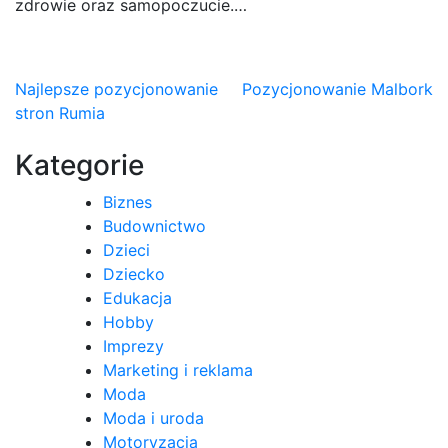
zdrowie oraz samopoczucie.…
Nawigacja
Najlepsze pozycjonowanie
Pozycjonowanie Malbork
stron Rumia
wpisu
Kategorie
Biznes
Budownictwo
Dzieci
Dziecko
Edukacja
Hobby
Imprezy
Marketing i reklama
Moda
Moda i uroda
Motoryzacja