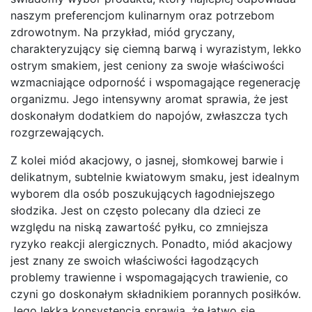
naszym preferencjom kulinarnym oraz potrzebom
zdrowotnym. Na przykład, miód gryczany,
charakteryzujący się ciemną barwą i wyrazistym, lekko
ostrym smakiem, jest ceniony za swoje właściwości
wzmacniające odporność i wspomagające regenerację
organizmu. Jego intensywny aromat sprawia, że jest
doskonałym dodatkiem do napojów, zwłaszcza tych
rozgrzewających.
Z kolei miód akacjowy, o jasnej, słomkowej barwie i
delikatnym, subtelnie kwiatowym smaku, jest idealnym
wyborem dla osób poszukujących łagodniejszego
słodzika. Jest on często polecany dla dzieci ze
względu na niską zawartość pyłku, co zmniejsza
ryzyko reakcji alergicznych. Ponadto, miód akacjowy
jest znany ze swoich właściwości łagodzących
problemy trawienne i wspomagających trawienie, co
czyni go doskonałym składnikiem porannych posiłków.
Jego lekka konsystencja sprawia, że łatwo się