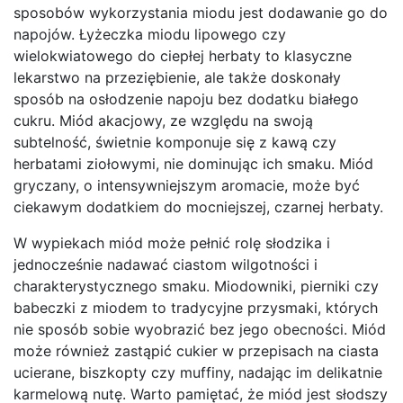
sposobów wykorzystania miodu jest dodawanie go do
napojów. Łyżeczka miodu lipowego czy
wielokwiatowego do ciepłej herbaty to klasyczne
lekarstwo na przeziębienie, ale także doskonały
sposób na osłodzenie napoju bez dodatku białego
cukru. Miód akacjowy, ze względu na swoją
subtelność, świetnie komponuje się z kawą czy
herbatami ziołowymi, nie dominując ich smaku. Miód
gryczany, o intensywniejszym aromacie, może być
ciekawym dodatkiem do mocniejszej, czarnej herbaty.
W wypiekach miód może pełnić rolę słodzika i
jednocześnie nadawać ciastom wilgotności i
charakterystycznego smaku. Miodowniki, pierniki czy
babeczki z miodem to tradycyjne przysmaki, których
nie sposób sobie wyobrazić bez jego obecności. Miód
może również zastąpić cukier w przepisach na ciasta
ucierane, biszkopty czy muffiny, nadając im delikatnie
karmelową nutę. Warto pamiętać, że miód jest słodszy