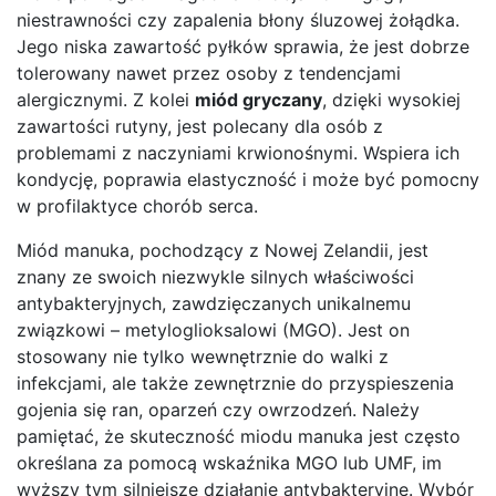
niestrawności czy zapalenia błony śluzowej żołądka.
Jego niska zawartość pyłków sprawia, że jest dobrze
tolerowany nawet przez osoby z tendencjami
alergicznymi. Z kolei
miód gryczany
, dzięki wysokiej
zawartości rutyny, jest polecany dla osób z
problemami z naczyniami krwionośnymi. Wspiera ich
kondycję, poprawia elastyczność i może być pomocny
w profilaktyce chorób serca.
Miód manuka, pochodzący z Nowej Zelandii, jest
znany ze swoich niezwykle silnych właściwości
antybakteryjnych, zawdzięczanych unikalnemu
związkowi – metyloglioksalowi (MGO). Jest on
stosowany nie tylko wewnętrznie do walki z
infekcjami, ale także zewnętrznie do przyspieszenia
gojenia się ran, oparzeń czy owrzodzeń. Należy
pamiętać, że skuteczność miodu manuka jest często
określana za pomocą wskaźnika MGO lub UMF, im
wyższy tym silniejsze działanie antybakteryjne. Wybór