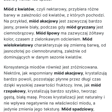
Miód z kwiatów
, czyli nektarowy, przybiera różne
barwy w zależności od kwiatów, z których pochodzi.
Na przykład,
miód akacjowy
jest zazwyczaj bardzo
jasny, prawie biały, podczas gdy
miód gryczany
jest
ciemnobrązowy.
Miód lipowy
ma zazwyczaj żółtawy
kolor, czasem z zielonkawym odcieniem.
Miód
wielokwiatowy
charakteryzuje się zmienną barwą, od
jasnozłotej po ciemnobrunatną, zależnie od
dominujących w danym sezonie kwiatów.
Konsystencja miodów również jest zróżnicowana.
Niektóre, jak wspomniany
miód akacjowy
, krystalizują
bardzo powoli, pozostając płynne przez długi czas
dzięki wysokiej zawartości fruktozy. Inne, jak
miód
rzepakowy
, krystalizują bardzo szybko, tworząc
gęstą, białą masę. Proces krystalizacji jest naturalny i
nie wpływa negatywnie na właściwości miodu, a
jedynie zmienia jego teksturę.
Miód spadziowy
,