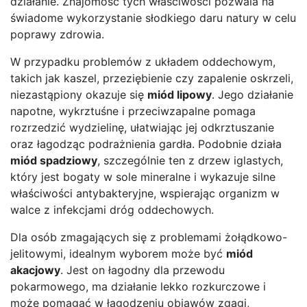
działanie. Znajomość tych właściwości pozwala na
świadome wykorzystanie słodkiego daru natury w celu
poprawy zdrowia.
W przypadku problemów z układem oddechowym,
takich jak kaszel, przeziębienie czy zapalenie oskrzeli,
niezastąpiony okazuje się
miód lipowy
. Jego działanie
napotne, wykrztuśne i przeciwzapalne pomaga
rozrzedzić wydzielinę, ułatwiając jej odkrztuszanie
oraz łagodząc podrażnienia gardła. Podobnie działa
miód spadziowy
, szczególnie ten z drzew iglastych,
który jest bogaty w sole mineralne i wykazuje silne
właściwości antybakteryjne, wspierając organizm w
walce z infekcjami dróg oddechowych.
Dla osób zmagających się z problemami żołądkowo-
jelitowymi, idealnym wyborem może być
miód
akacjowy
. Jest on łagodny dla przewodu
pokarmowego, ma działanie lekko rozkurczowe i
może pomagać w łagodzeniu objawów zgagi,