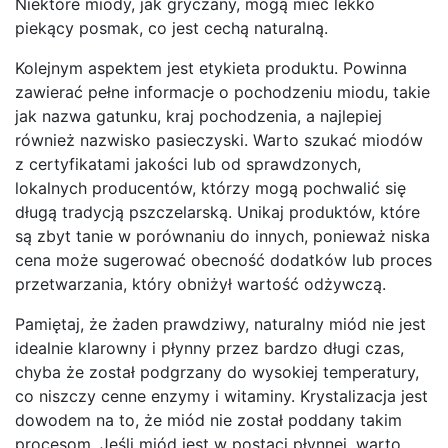
Niektóre miody, jak gryczany, mogą mieć lekko
piekący posmak, co jest cechą naturalną.
Kolejnym aspektem jest etykieta produktu. Powinna
zawierać pełne informacje o pochodzeniu miodu, takie
jak nazwa gatunku, kraj pochodzenia, a najlepiej
również nazwisko pasieczyski. Warto szukać miodów
z certyfikatami jakości lub od sprawdzonych,
lokalnych producentów, którzy mogą pochwalić się
długą tradycją pszczelarską. Unikaj produktów, które
są zbyt tanie w porównaniu do innych, ponieważ niska
cena może sugerować obecność dodatków lub proces
przetwarzania, który obniżył wartość odżywczą.
Pamiętaj, że żaden prawdziwy, naturalny miód nie jest
idealnie klarowny i płynny przez bardzo długi czas,
chyba że został podgrzany do wysokiej temperatury,
co niszczy cenne enzymy i witaminy. Krystalizacja jest
dowodem na to, że miód nie został poddany takim
procesom. Jeśli miód jest w postaci płynnej, warto