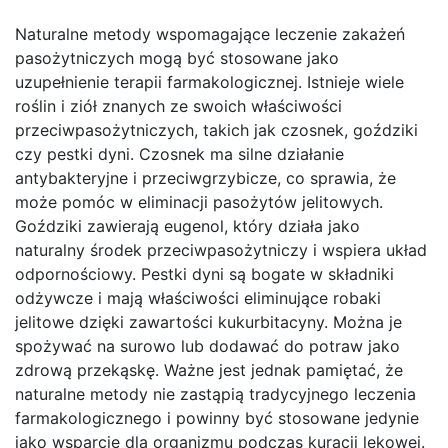
Naturalne metody wspomagające leczenie zakażeń
pasożytniczych mogą być stosowane jako
uzupełnienie terapii farmakologicznej. Istnieje wiele
roślin i ziół znanych ze swoich właściwości
przeciwpasożytniczych, takich jak czosnek, goździki
czy pestki dyni. Czosnek ma silne działanie
antybakteryjne i przeciwgrzybicze, co sprawia, że
może pomóc w eliminacji pasożytów jelitowych.
Goździki zawierają eugenol, który działa jako
naturalny środek przeciwpasożytniczy i wspiera układ
odpornościowy. Pestki dyni są bogate w składniki
odżywcze i mają właściwości eliminujące robaki
jelitowe dzięki zawartości kukurbitacyny. Można je
spożywać na surowo lub dodawać do potraw jako
zdrową przekąskę. Ważne jest jednak pamiętać, że
naturalne metody nie zastąpią tradycyjnego leczenia
farmakologicznego i powinny być stosowane jedynie
jako wsparcie dla organizmu podczas kuracji lekowej.